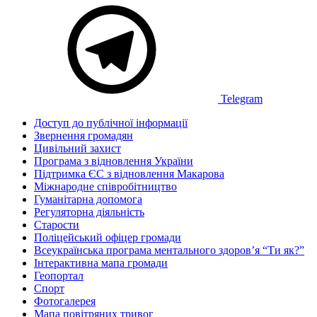
Telegram
Доступ до публічної інформації
Звернення громадян
Цивільний захист
Програма з відновлення України
Підтримка ЄС з відновлення Макарова
Міжнародне співробітництво
Гуманітарна допомога
Регуляторна діяльність
Старости
Поліцейський офіцер громади
Всеукраїнська програма ментального здоров’я “Ти як?”
Інтерактивна мапа громади
Геопортал
Спорт
Фотогалерея
Мапа повітряних тривог