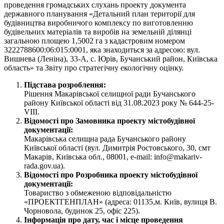
проведення громадських слухань проекту документа
державного планування «Детальний план території для
будівництва виробничого комплексу по виготовленню
будівельних матеріалів та виробів на земельній ділянці
загальною площею 1,5002 га з кадастровим номером
3222788600:06:015:0001, яка знаходиться за адресою: вул.
Вишнева (Леніна), 33-А, с. Юрів, Бучанський район, Київська
область» та Звіту про стратегічну екологічну оцінку.
Підстава розроблення:
Рішення Макарівської селищної ради Бучанського
району Київської області від 31.08.2023 року № 644-25-
VIIІ.
Відомості про Замовника проекту містобудівної
документації:
Макарівська селищна рада Бучанського району
Київської області (вул. Димитрія Ростовського, 30, смт
Макарів, Київська обл., 08001, е-mail: info@makariv-
rada.gov.ua).
Відомості про Розробника проекту містобудівної
документації:
Товариство з обмеженою відповідальністю
«ПРОЕКТГЕНПЛАН» (адреса: 01135,м. Київ, вулиця В.
Чорновола, будинок 25, офіс 225).
Інформація про дату, час і місце проведення