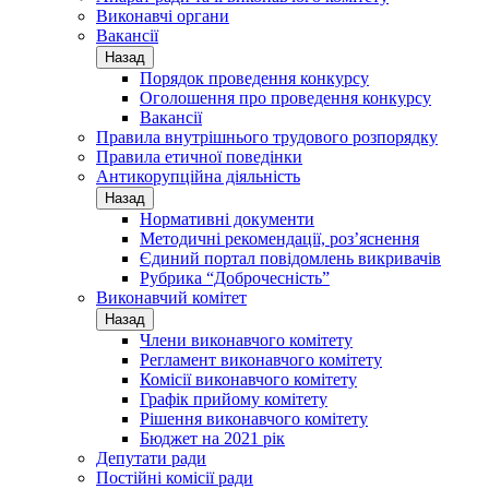
Виконавчі органи
Вакансії
Назад
Порядок проведення конкурсу
Оголошення про проведення конкурсу
Вакансії
Правила внутрішнього трудового розпорядку
Правила етичної поведінки
Антикорупційна діяльність
Назад
Нормативні документи
Методичні рекомендації, роз’яснення
Єдиний портал повідомлень викривачів
Рубрика “Доброчесність”
Виконавчий комітет
Назад
Члени виконавчого комітету
Регламент виконавчого комітету
Комісії виконавчого комітету
Графік прийому комітету
Рішення виконавчого комітету
Бюджет на 2021 рік
Депутати ради
Постійні комісії ради