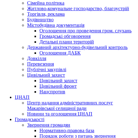
Сімейна політика
Житлово-комунальне господарство, благоустрій
Торгівля, реклама
Будівництво
Містобудівна документація
Оголошення про проведення гром. слухань
Громадські обговорення
Детальні плани територій
Державний архітектурно-будівельний контроль
Оголошення ДАБК
Довкілля
Перевезення
Публічні закупівлі
Цивільний захист
Цивільний захист
Цивільний фронт
Нацспротив
ЦНАП
Центр надання адміністративних послуг
Макарівської селищної ради
Новини та оголошення ЦНАП
Громадськості
Звернення громадян
Нормативно-правова база
Порядок роботи з питань звернення