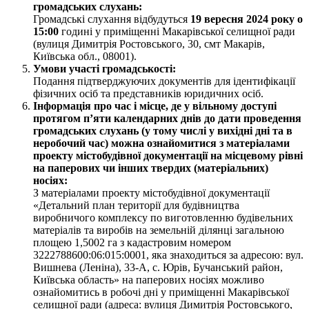
громадських слухань:
Громадські слухання відбудуться
19 вересня 2024 року о
15:00
годині у приміщенні Макарівської селищної ради
(вулиця Димитрія Ростовського, 30, смт Макарів,
Київська обл., 08001).
Умови участі громадськості:
Подання підтверджуючих документів для ідентифікації
фізичних осіб та представників юридичних осіб.
Інформація про час і місце, де у вільному доступі
протягом п’яти календарних днів до дати проведення
громадських слухань (у тому числі у вихідні дні та в
неробочий час) можна ознайомитися з матеріалами
проекту містобудівної документації на місцевому рівні
на паперових чи інших твердих (матеріальних)
носіях:
З матеріалами проекту містобудівної документації
«Детальний план території для будівництва
виробничого комплексу по виготовленню будівельних
матеріалів та виробів на земельній ділянці загальною
площею 1,5002 га з кадастровим номером
3222788600:06:015:0001, яка знаходиться за адресою: вул.
Вишнева (Леніна), 33-А, с. Юрів, Бучанський район,
Київська область» на паперових носіях можливо
ознайомитись в робочі дні у приміщенні Макарівської
селищної ради (адреса: вулиця Димитрія Ростовського,