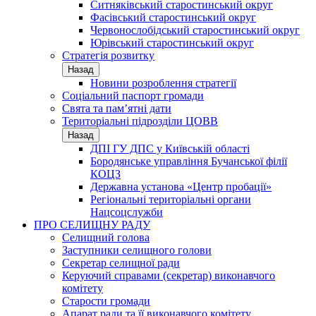
Ситняківський старостинський округ
Фасівський старостинський округ
Червонослобідський старостинський округ
Юрівський старостинський округ
Стратегія розвитку
Назад
Новини розроблення стратегії
Соціальний паспорт громади
Свята та пам’ятні дати
Територіальні підрозділи ЦОВВ
Назад
ДПІ ГУ ДПС у Київській області
Бородянське управління Бучанської філії
КОЦЗ
Державна установа «Центр пробації»
Регіональні територіальні органи
Нацсоцслужби
ПРО СЕЛИЩНУ РАДУ
Селищний голова
Заступники селищного голови
Секретар селищної ради
Керуючий справами (секретар) виконавчого
комітету
Старости громади
Апарат ради та її виконавчого комітету