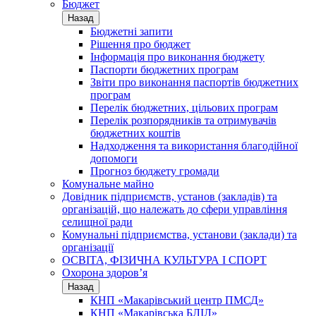
Бюджет
Назад
Бюджетні запити
Рішення про бюджет
Інформація про виконання бюджету
Паспорти бюджетних програм
Звіти про виконання паспортів бюджетних
програм
Перелік бюджетних, цільових програм
Перелік розпорядників та отримувачів
бюджетних коштів
Надходження та використання благодійної
допомоги
Прогноз бюджету громади
Комунальне майно
Довідник підприємств, установ (закладів) та
організацій, що належать до сфери управління
селищної ради
Комунальні підприємства, установи (заклади) та
організації
ОСВІТА, ФІЗИЧНА КУЛЬТУРА І СПОРТ
Охорона здоров’я
Назад
КНП «Макарівський центр ПМСД»
КНП «Макарівська БЛІЛ»