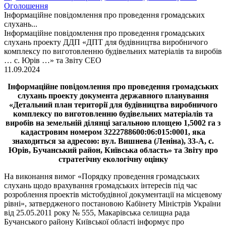
Оголошення
Інформаційне повідомлення про проведення громадських
слухань...
Інформаційне повідомлення про проведення громадських
слухань проекту ДДП «ДПТ для будівництва виробничого
комплексу по виготовленню будівельних матеріалів та виробів
… с. Юрів …» та Звіту СЕО
11.09.2024
Інформаційне повідомлення про проведення громадських
слухань проекту документа державного планування
«Детальний план території для будівництва виробничого
комплексу по виготовленню будівельних матеріалів та
виробів на земельній ділянці загальною площею 1,5002 га з
кадастровим номером 3222788600:06:015:0001, яка
знаходиться за адресою: вул. Вишнева (Леніна), 33-А, с.
Юрів, Бучанський район, Київська область» та Звіту про
стратегічну екологічну оцінку
На виконання вимог «Порядку проведення громадських
слухань щодо врахування громадських інтересів під час
розроблення проектів містобудівної документації на місцевому
рівні», затвердженого постановою Кабінету Міністрів України
від 25.05.2011 року № 555, Макарівська селищна рада
Бучанського району Київської області інформує про