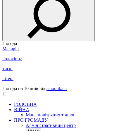
Погода
Макарів
вологість:
тиск:
вітер:
Погода на 10 днів від
sinoptik.ua
ГОЛОВНА
ВІЙНА
Мапа повітряних тривог
ПРО ГРОМАДУ
Aдміністративний центр