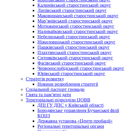
Калинівський старостинський округ
Липівський старостинський округ
Маковищанський старостинський округ
Мар’янівський старостинський округ
Мотижинський старостинський округ
Наливайківський старостинський округ
Небелицький старостинський округ
Ніжиловицький старостинський округ
Пашківський старостинський округ
Плахтянський старостинський округ
Ситняківський старостинський округ
Фасівський старостинський округ
Червонослобідський старостинський округ
Юрівський старостинський округ
Стратегія розвитку
Новини розроблення стратегії
Соціальний паспорт громади
Свята та пам’ятні дати
Територіальні підрозділи ЦОВВ
ДПІ ГУ ДПС у Київській області
Бородянське управління Бучанської філії
КОЦЗ
Державна установа «Центр пробації»
Регіональні територіальні органи