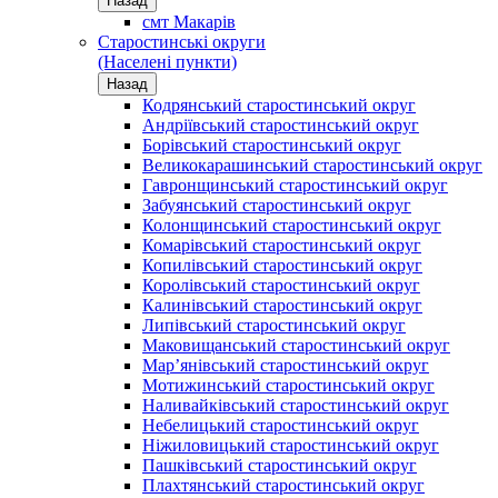
Назад
смт Макарів
Старостинські округи
(Населені пункти)
Назад
Кодрянський старостинський округ
Андріївський старостинський округ
Борівський старостинський округ
Великокарашинський старостинський округ
Гавронщинський старостинський округ
Забуянський старостинський округ
Колонщинський старостинський округ
Комарівський старостинський округ
Копилівський старостинський округ
Королівський старостинський округ
Калинівський старостинський округ
Липівський старостинський округ
Маковищанський старостинський округ
Мар’янівський старостинський округ
Мотижинський старостинський округ
Наливайківський старостинський округ
Небелицький старостинський округ
Ніжиловицький старостинський округ
Пашківський старостинський округ
Плахтянський старостинський округ