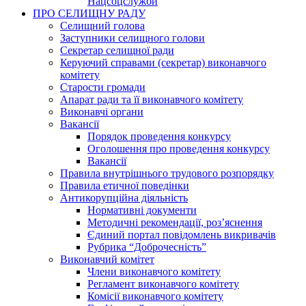
Нацсоцслужби
ПРО СЕЛИЩНУ РАДУ
Селищний голова
Заступники селищного голови
Секретар селищної ради
Керуючий справами (секретар) виконавчого
комітету
Старости громади
Апарат ради та її виконавчого комітету
Виконавчі органи
Вакансії
Порядок проведення конкурсу
Оголошення про проведення конкурсу
Вакансії
Правила внутрішнього трудового розпорядку
Правила етичної поведінки
Антикорупційна діяльність
Нормативні документи
Методичні рекомендації, роз’яснення
Єдиний портал повідомлень викривачів
Рубрика “Доброчесність”
Виконавчий комітет
Члени виконавчого комітету
Регламент виконавчого комітету
Комісії виконавчого комітету