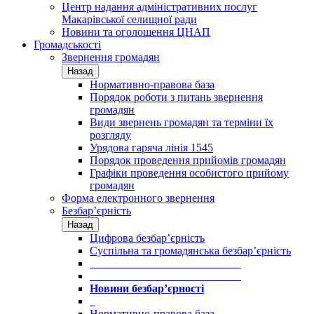
Центр надання адміністративних послуг
Макарівської селищної ради
Новини та оголошення ЦНАП
Громадськості
Звернення громадян
Назад
Нормативно-правова база
Порядок роботи з питань звернення
громадян
Види звернень громадян та терміни їх
розгляду
Урядова гаряча лінія 1545
Порядок проведення прийомів громадян
Графіки проведення особистого прийому
громадян
Форма електронного звернення
Безбар’єрність
Назад
Цифрова безбар’єрність
Суспільна та громадянська безбар’єрність
___________________________
___________________________
Новини безбар’єрності
_
Нормативно-правова база