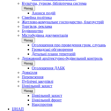
Культура, туризм, бібліотечна система
Назад
Анонси подій
Сімейна політика
Житлово-комунальне господарство, благоустрій
Торгівля, реклама
Будівництво
Містобудівна документація
Назад
Оголошення про проведення гром. слухань
Громадські обговорення
Детальні плани територій
Державний архітектурно-будівельний контроль
Назад
Оголошення ДАБК
Довкілля
Перевезення
Публічні закупівлі
Цивільний захист
Назад
Цивільний захист
Цивільний фронт
Нацспротив
ЦНАП