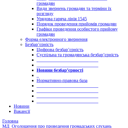
громадян
Види звернень громадян та терміни їх
розгляду
Урядова гаряча лінія 1545
Порядок проведення прийомів громадян
Графіки проведення особистого прийому
громадян
Форма електронного звернення
Безбар’єрність
Цифрова безбар’єрність
Суспільна та громадянська безбар’єрність
___________________________
___________________________
Новини безбар’єрності
_
Нормативно-правова база
___________________________
___________________________
___________________________
___________________________
Новини
Вакансії
Головна
МД_Оголошення про проведення громадських слухань