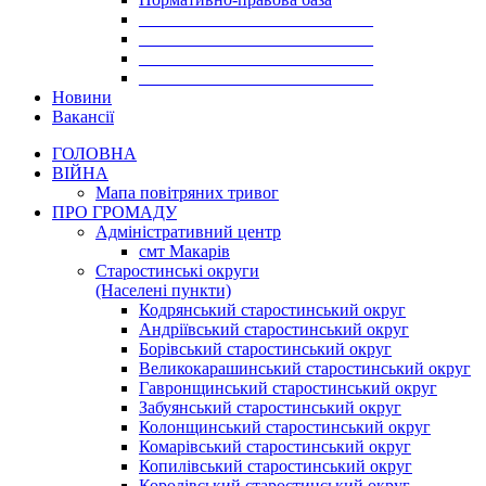
___________________________
___________________________
___________________________
___________________________
Новини
Вакансії
ГОЛОВНА
ВІЙНА
Мапа повітряних тривог
ПРО ГРОМАДУ
Aдміністративний центр
смт Макарів
Старостинські округи
(Населені пункти)
Кодрянський старостинський округ
Андріївський старостинський округ
Борівський старостинський округ
Великокарашинський старостинський округ
Гавронщинський старостинський округ
Забуянський старостинський округ
Колонщинський старостинський округ
Комарівський старостинський округ
Копилівський старостинський округ
Королівський старостинський округ