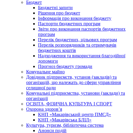
Бюджет
Бюджетні запити
Рішення про бюджет
Інформація про виконання бюджету
Паспорти бюджетних програм
Звіти про виконання паспортів бюджетних
програм
Перелік бюджетних, цільових програм
Перелік розпорядників та отримувачів
бюджетних коштів
Надходження та використання благодійної
допомоги
Прогноз бюджету громади
Комунальне майно
Довідник підприємств, установ (закладів) та
організацій, що належать до сфери управління
селищної ради
Комунальні підприємства, установи (заклади) та
організації
ОСВІТА, ФІЗИЧНА КУЛЬТУРА І СПОРТ
Охорона здоров’я
КНП «Макарівський центр ПМСД»
КНП «Макарівська БЛІЛ»
Культура, туризм, бібліотечна система
Анонси подій