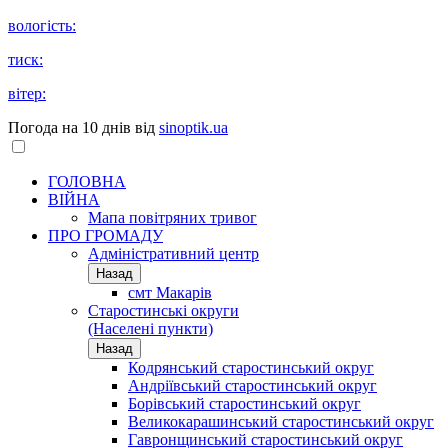
вологість:
тиск:
вітер:
Погода на 10 днів від
sinoptik.ua
ГОЛОВНА
ВІЙНА
Мапа повітряних тривог
ПРО ГРОМАДУ
Aдміністративний центр
Назад
смт Макарів
Старостинські округи
(Населені пункти)
Назад
Кодрянський старостинський округ
Андріївський старостинський округ
Борівський старостинський округ
Великокарашинський старостинський округ
Гавронщинський старостинський округ