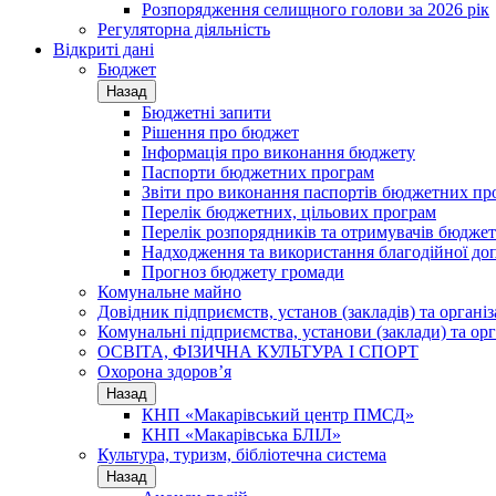
Розпорядження селищного голови за 2026 рік
Регуляторна діяльність
Відкриті дані
Бюджет
Назад
Бюджетні запити
Рішення про бюджет
Інформація про виконання бюджету
Паспорти бюджетних програм
Звіти про виконання паспортів бюджетних пр
Перелік бюджетних, цільових програм
Перелік розпорядників та отримувачів бюдже
Надходження та використання благодійної до
Прогноз бюджету громади
Комунальне майно
Довідник підприємств, установ (закладів) та органі
Комунальні підприємства, установи (заклади) та орг
ОСВІТА, ФІЗИЧНА КУЛЬТУРА І СПОРТ
Охорона здоров’я
Назад
КНП «Макарівський центр ПМСД»
КНП «Макарівська БЛІЛ»
Культура, туризм, бібліотечна система
Назад