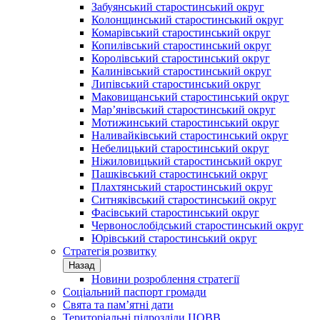
Забуянський старостинський округ
Колонщинський старостинський округ
Комарівський старостинський округ
Копилівський старостинський округ
Королівський старостинський округ
Калинівський старостинський округ
Липівський старостинський округ
Маковищанський старостинський округ
Мар’янівський старостинський округ
Мотижинський старостинський округ
Наливайківський старостинський округ
Небелицький старостинський округ
Ніжиловицький старостинський округ
Пашківський старостинський округ
Плахтянський старостинський округ
Ситняківський старостинський округ
Фасівський старостинський округ
Червонослобідський старостинський округ
Юрівський старостинський округ
Стратегія розвитку
Назад
Новини розроблення стратегії
Соціальний паспорт громади
Свята та пам’ятні дати
Територіальні підрозділи ЦОВВ