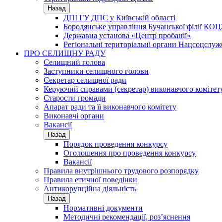
Назад
ДПІ ГУ ДПС у Київській області
Бородянське управління Бучанської філії КОЦ
Державна установа «Центр пробації»
Регіональні територіальні органи Нацсоцслу
ПРО СЕЛИЩНУ РАДУ
Селищний голова
Заступники селищного голови
Секретар селищної ради
Керуючий справами (секретар) виконавчого комітет
Старости громади
Апарат ради та її виконавчого комітету
Виконавчі органи
Вакансії
Назад
Порядок проведення конкурсу
Оголошення про проведення конкурсу
Вакансії
Правила внутрішнього трудового розпорядку
Правила етичної поведінки
Антикорупційна діяльність
Назад
Нормативні документи
Методичні рекомендації, роз’яснення