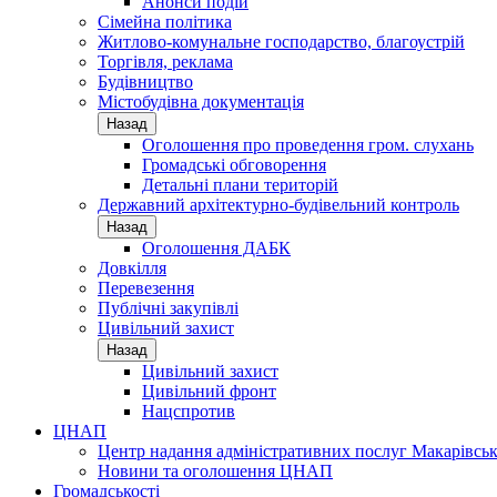
Анонси подій
Сімейна політика
Житлово-комунальне господарство, благоустрій
Торгівля, реклама
Будівництво
Містобудівна документація
Назад
Оголошення про проведення гром. слухань
Громадські обговорення
Детальні плани територій
Державний архітектурно-будівельний контроль
Назад
Оголошення ДАБК
Довкілля
Перевезення
Публічні закупівлі
Цивільний захист
Назад
Цивільний захист
Цивільний фронт
Нацспротив
ЦНАП
Центр надання адміністративних послуг Макарівськ
Новини та оголошення ЦНАП
Громадськості