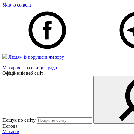
Skip to content
Людям із порушенням зору
Макарівська селищна рада
Офіційний веб-сайт
Пошук по сайту
Погода
Макарів