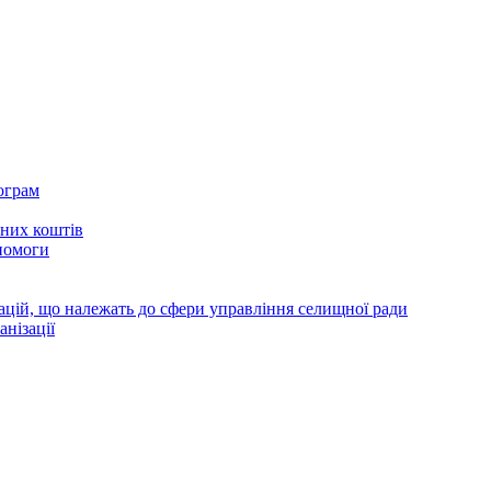
ограм
тних коштів
помоги
зацій, що належать до сфери управління селищної ради
анізації