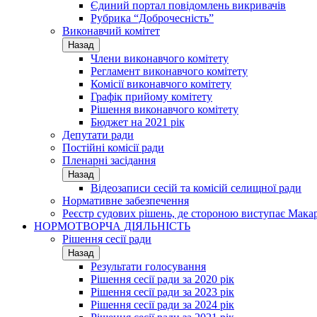
Єдиний портал повідомлень викривачів
Рубрика “Доброчесність”
Виконавчий комітет
Назад
Члени виконавчого комітету
Регламент виконавчого комітету
Комісії виконавчого комітету
Графік прийому комітету
Рішення виконавчого комітету
Бюджет на 2021 рік
Депутати ради
Постійні комісії ради
Пленарні засідання
Назад
Відеозаписи сесій та комісій селищної ради
Нормативне забезпечення
Реєстр судових рішень, де стороною виступає Мака
НОРМОТВОРЧА ДІЯЛЬНІСТЬ
Рішення сесії ради
Назад
Результати голосування
Рішення сесії ради за 2020 рік
Рішення сесії ради за 2023 рік
Рішення сесії ради за 2024 рік