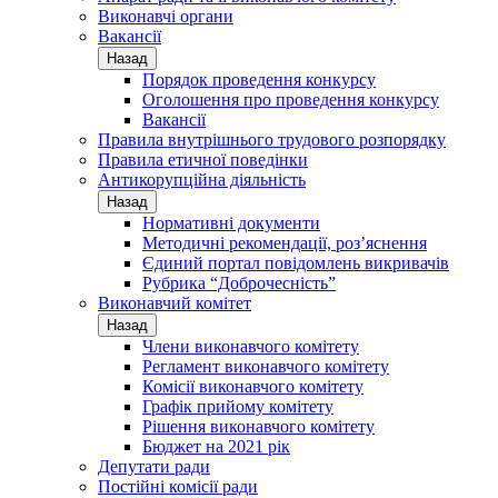
Виконавчі органи
Вакансії
Назад
Порядок проведення конкурсу
Оголошення про проведення конкурсу
Вакансії
Правила внутрішнього трудового розпорядку
Правила етичної поведінки
Антикорупційна діяльність
Назад
Нормативні документи
Методичні рекомендації, роз’яснення
Єдиний портал повідомлень викривачів
Рубрика “Доброчесність”
Виконавчий комітет
Назад
Члени виконавчого комітету
Регламент виконавчого комітету
Комісії виконавчого комітету
Графік прийому комітету
Рішення виконавчого комітету
Бюджет на 2021 рік
Депутати ради
Постійні комісії ради