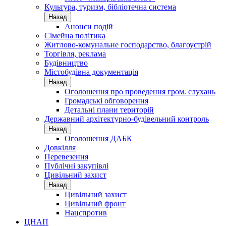
Культура, туризм, бібліотечна система
Назад
Анонси подій
Сімейна політика
Житлово-комунальне господарство, благоустрій
Торгівля, реклама
Будівництво
Містобудівна документація
Назад
Оголошення про проведення гром. слухань
Громадські обговорення
Детальні плани територій
Державний архітектурно-будівельний контроль
Назад
Оголошення ДАБК
Довкілля
Перевезення
Публічні закупівлі
Цивільний захист
Назад
Цивільний захист
Цивільний фронт
Нацспротив
ЦНАП