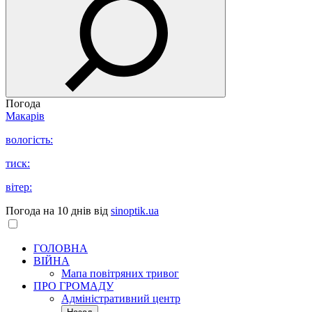
Погода
Макарів
вологість:
тиск:
вітер:
Погода на 10 днів від
sinoptik.ua
ГОЛОВНА
ВІЙНА
Мапа повітряних тривог
ПРО ГРОМАДУ
Aдміністративний центр