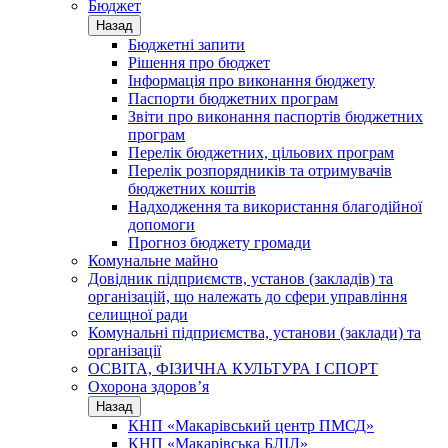
Бюджет
Назад
Бюджетні запити
Рішення про бюджет
Інформація про виконання бюджету
Паспорти бюджетних програм
Звіти про виконання паспортів бюджетних
програм
Перелік бюджетних, цільових програм
Перелік розпорядників та отримувачів
бюджетних коштів
Надходження та використання благодійної
допомоги
Прогноз бюджету громади
Комунальне майно
Довідник підприємств, установ (закладів) та
організацій, що належать до сфери управління
селищної ради
Комунальні підприємства, установи (заклади) та
організації
ОСВІТА, ФІЗИЧНА КУЛЬТУРА І СПОРТ
Охорона здоров’я
Назад
КНП «Макарівський центр ПМСД»
КНП «Макарівська БЛІЛ»