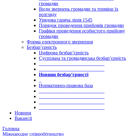
громадян
Види звернень громадян та терміни їх
розгляду
Урядова гаряча лінія 1545
Порядок проведення прийомів громадян
Графіки проведення особистого прийому
громадян
Форма електронного звернення
Безбар’єрність
Цифрова безбар’єрність
Суспільна та громадянська безбар’єрність
___________________________
___________________________
Новини безбар’єрності
_
Нормативно-правова база
___________________________
___________________________
___________________________
___________________________
Новини
Вакансії
Головна
Міжнародне співробітництво