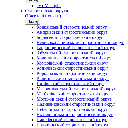
Назад
смт Макарів
Старостинські округи
(Населені пункти)
Назад
Кодрянський старостинський округ
Андріївський старостинський округ
Борівський старостинський округ
Великокарашинський старостинський округ
Гавронщинський старостинський округ
Забуянський старостинський округ
Колонщинський старостинський округ
Комарівський старостинський округ
Копилівський старостинський округ
Королівський старостинський округ
Калинівський старостинський округ
Липівський старостинський округ
Маковищанський старостинський округ
Мар’янівський старостинський округ
Мотижинський старостинський округ
Наливайківський старостинський округ
Небелицький старостинський округ
Ніжиловицький старостинський округ
Пашківський старостинський округ
Плахтянський старостинський округ