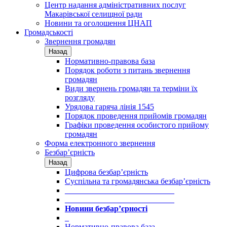
Центр надання адміністративних послуг
Макарівської селищної ради
Новини та оголошення ЦНАП
Громадськості
Звернення громадян
Назад
Нормативно-правова база
Порядок роботи з питань звернення
громадян
Види звернень громадян та терміни їх
розгляду
Урядова гаряча лінія 1545
Порядок проведення прийомів громадян
Графіки проведення особистого прийому
громадян
Форма електронного звернення
Безбар’єрність
Назад
Цифрова безбар’єрність
Суспільна та громадянська безбар’єрність
___________________________
___________________________
Новини безбар’єрності
_
Нормативно-правова база