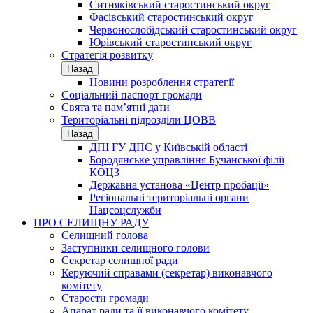
Ситняківський старостинський округ
Фасівський старостинський округ
Червонослобідський старостинський округ
Юрівський старостинський округ
Стратегія розвитку
Назад
Новини розроблення стратегії
Соціальний паспорт громади
Свята та пам’ятні дати
Територіальні підрозділи ЦОВВ
Назад
ДПІ ГУ ДПС у Київській області
Бородянське управління Бучанської філії
КОЦЗ
Державна установа «Центр пробації»
Регіональні територіальні органи
Нацсоцслужби
ПРО СЕЛИЩНУ РАДУ
Селищний голова
Заступники селищного голови
Секретар селищної ради
Керуючий справами (секретар) виконавчого
комітету
Старости громади
Апарат ради та її виконавчого комітету