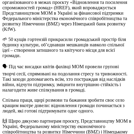
організованого в межах проєкту «Відновлення та посилення
спроможностей громад» (HREF), який впроваджується
Представництвом МОМ в Україні за фінансової підтримки
Федерального міністерства економічного співробітництва та
розвитку Німеччини (BMZ) через Німецький банк розвитку
(KfW).
🌱 50 кущів гортензій прикрасили громадський простір біля
будинку культури, об’єднавши мешканців навколо спільної
ідеї – створення затишного та квітучого місця для всієї
громади.
🗣 Під час висадки квітів фахівці МОМ провели групові
творчі сесії, спрямовані на подолання стресу та тривожності.
Такі заходи допомагають всім, хто постраждав від наслідків
війни, відчути підтримку, зміцнити внутрішню стійкість і
налагодити живе спілкування в громаді.
Спільна праця, щирі розмови та бажання зробити своє село
кращим вкотре довели: відновлення громади починається з
людей, які готові підтримувати одне одного.
🙌 Щиро дякуємо партнерам проєкту, Представництву МОМ в
Україні, Федеральному міністерству економічного
співробітництва та розвитку Німеччини (BMZ) і Німецькому