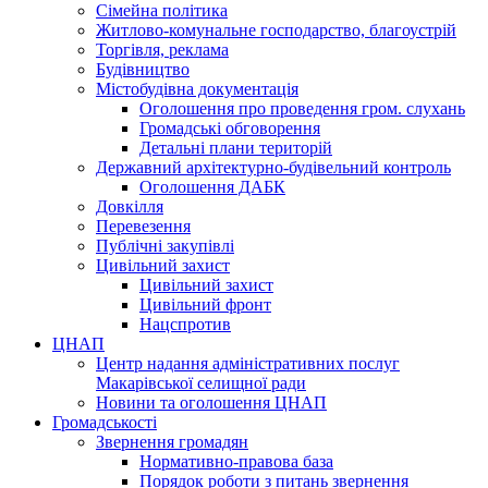
Сімейна політика
Житлово-комунальне господарство, благоустрій
Торгівля, реклама
Будівництво
Містобудівна документація
Оголошення про проведення гром. слухань
Громадські обговорення
Детальні плани територій
Державний архітектурно-будівельний контроль
Оголошення ДАБК
Довкілля
Перевезення
Публічні закупівлі
Цивільний захист
Цивільний захист
Цивільний фронт
Нацспротив
ЦНАП
Центр надання адміністративних послуг
Макарівської селищної ради
Новини та оголошення ЦНАП
Громадськості
Звернення громадян
Нормативно-правова база
Порядок роботи з питань звернення