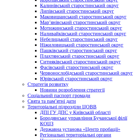
Калинівський старостинський округ
Липівський старостинський округ
Маковищанський старостинський округ
Мар’янівський старостинський округ
Мотижинський старостинський округ
Наливайківський старостинський округ
Небелицький старостинський округ
Ніжиловицький старостинський округ
Пашківський старостинський округ
Плахтянський старостинський округ
Ситняківський старостинський округ
Фасівський старостинський округ
Червонослобідський старостинський округ
Юрівський старостинський округ
Стратегія розвитку
Новини розроблення стратегії
Соціальний паспорт громади
Свята та пам’ятні дати
Територіальні підрозділи ЦОВВ
ДПІ ГУ ДПС у Київській області
Бородянське управління Бучанської філії
КОЦЗ
Державна установа «Центр пробації»
Регіональні територіальні органи