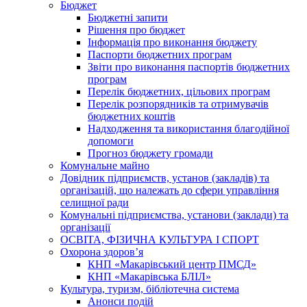
Бюджет
Бюджетні запити
Рішення про бюджет
Інформація про виконання бюджету
Паспорти бюджетних програм
Звіти про виконання паспортів бюджетних
програм
Перелік бюджетних, цільових програм
Перелік розпорядників та отримувачів
бюджетних коштів
Надходження та використання благодійної
допомоги
Прогноз бюджету громади
Комунальне майно
Довідник підприємств, установ (закладів) та
організацій, що належать до сфери управління
селищної ради
Комунальні підприємства, установи (заклади) та
організації
ОСВІТА, ФІЗИЧНА КУЛЬТУРА І СПОРТ
Охорона здоров’я
КНП «Макарівський центр ПМСД»
КНП «Макарівська БЛІЛ»
Культура, туризм, бібліотечна система
Анонси подій