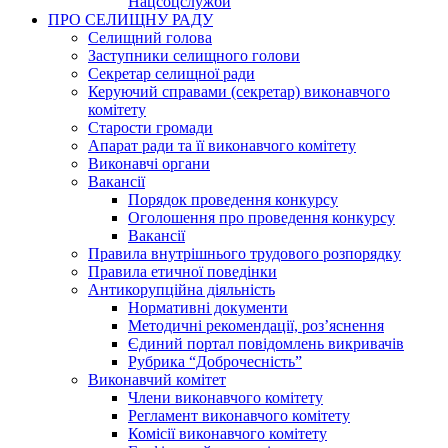
Нацсоцслужби
ПРО СЕЛИЩНУ РАДУ
Селищний голова
Заступники селищного голови
Секретар селищної ради
Керуючий справами (секретар) виконавчого
комітету
Старости громади
Апарат ради та її виконавчого комітету
Виконавчі органи
Вакансії
Порядок проведення конкурсу
Оголошення про проведення конкурсу
Вакансії
Правила внутрішнього трудового розпорядку
Правила етичної поведінки
Антикорупційна діяльність
Нормативні документи
Методичні рекомендації, роз’яснення
Єдиний портал повідомлень викривачів
Рубрика “Доброчесність”
Виконавчий комітет
Члени виконавчого комітету
Регламент виконавчого комітету
Комісії виконавчого комітету