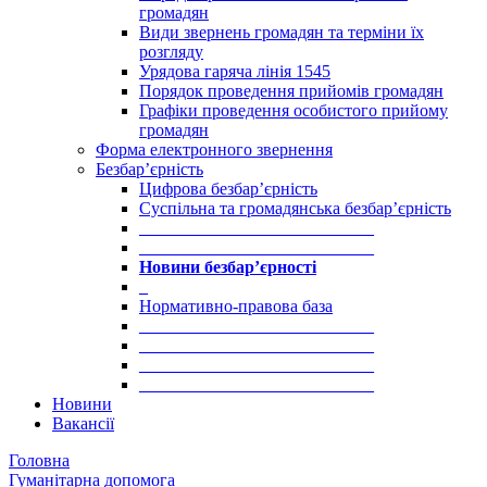
громадян
Види звернень громадян та терміни їх
розгляду
Урядова гаряча лінія 1545
Порядок проведення прийомів громадян
Графіки проведення особистого прийому
громадян
Форма електронного звернення
Безбар’єрність
Цифрова безбар’єрність
Суспільна та громадянська безбар’єрність
___________________________
___________________________
Новини безбар’єрності
_
Нормативно-правова база
___________________________
___________________________
___________________________
___________________________
Новини
Вакансії
Головна
Гуманітарна допомога