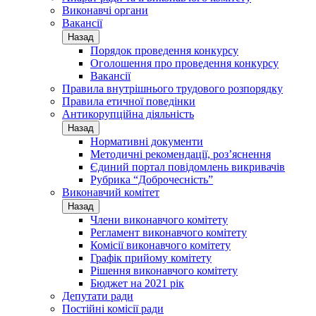
Виконавчі органи
Вакансії
Назад
Порядок проведення конкурсу
Оголошення про проведення конкурсу
Вакансії
Правила внутрішнього трудового розпорядку
Правила етичної поведінки
Антикорупційна діяльність
Назад
Нормативні документи
Методичні рекомендації, роз’яснення
Єдиний портал повідомлень викривачів
Рубрика “Доброчесність”
Виконавчий комітет
Назад
Члени виконавчого комітету
Регламент виконавчого комітету
Комісії виконавчого комітету
Графік прийому комітету
Рішення виконавчого комітету
Бюджет на 2021 рік
Депутати ради
Постійні комісії ради