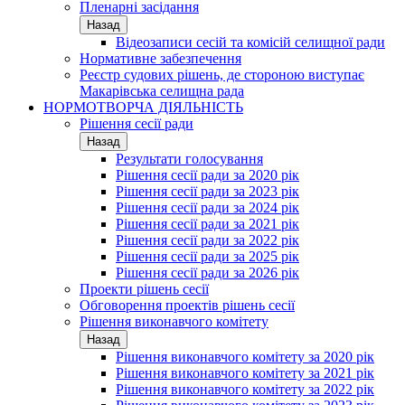
Пленарні засідання
Назад
Відеозаписи сесій та комісій селищної ради
Нормативне забезпечення
Реєстр судових рішень, де стороною виступає
Макарівська селищна рада
НОРМОТВОРЧА ДІЯЛЬНІСТЬ
Рішення сесії ради
Назад
Результати голосування
Рішення сесії ради за 2020 рік
Рішення сесії ради за 2023 рік
Рішення сесії ради за 2024 рік
Рішення сесії ради за 2021 рік
Рішення сесії ради за 2022 рік
Рішення сесії ради за 2025 рік
Рішення сесії ради за 2026 рік
Проекти рішень сесії
Обговорення проектів рішень сесії
Рішення виконавчого комітету
Назад
Рішення виконавчого комітету за 2020 рік
Рішення виконавчого комітету за 2021 рік
Рішення виконавчого комітету за 2022 рік