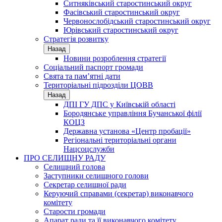
Ситняківський старостинський округ
Фасівський старостинський округ
Червонослобідський старостинський округ
Юрівський старостинський округ
Стратегія розвитку
Назад
Новини розроблення стратегії
Соціальний паспорт громади
Свята та пам’ятні дати
Територіальні підрозділи ЦОВВ
Назад
ДПІ ГУ ДПС у Київській області
Бородянське управління Бучанської філії
КОЦЗ
Державна установа «Центр пробації»
Регіональні територіальні органи
Нацсоцслужби
ПРО СЕЛИЩНУ РАДУ
Селищний голова
Заступники селищного голови
Секретар селищної ради
Керуючий справами (секретар) виконавчого
комітету
Старости громади
Апарат ради та її виконавчого комітету