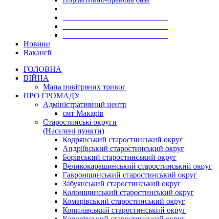
___________________________
___________________________
___________________________
___________________________
Новини
Вакансії
ГОЛОВНА
ВІЙНА
Мапа повітряних тривог
ПРО ГРОМАДУ
Aдміністративний центр
смт Макарів
Старостинські округи
(Населені пункти)
Кодрянський старостинський округ
Андріївський старостинський округ
Борівський старостинський округ
Великокарашинський старостинський округ
Гавронщинський старостинський округ
Забуянський старостинський округ
Колонщинський старостинський округ
Комарівський старостинський округ
Копилівський старостинський округ
Королівський старостинський округ