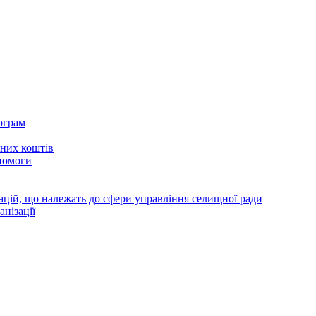
ограм
тних коштів
помоги
зацій, що належать до сфери управління селищної ради
анізації