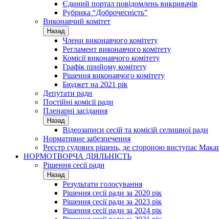
Єдиний портал повідомлень викривачів
Рубрика “Доброчесність”
Виконавчий комітет
Назад
Члени виконавчого комітету
Регламент виконавчого комітету
Комісії виконавчого комітету
Графік прийому комітету
Рішення виконавчого комітету
Бюджет на 2021 рік
Депутати ради
Постійні комісії ради
Пленарні засідання
Назад
Відеозаписи сесій та комісій селищної ради
Нормативне забезпечення
Реєстр судових рішень, де стороною виступає Мака
НОРМОТВОРЧА ДІЯЛЬНІСТЬ
Рішення сесії ради
Назад
Результати голосування
Рішення сесії ради за 2020 рік
Рішення сесії ради за 2023 рік
Рішення сесії ради за 2024 рік