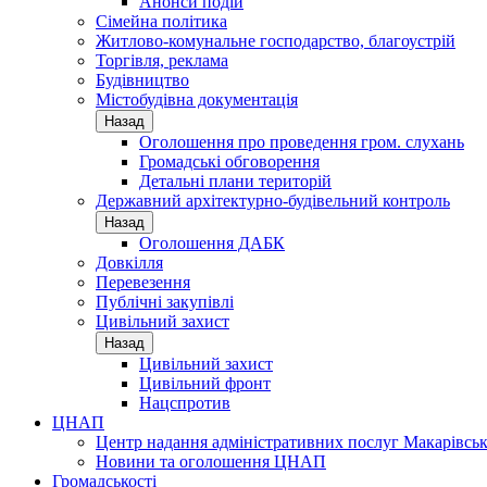
Анонси подій
Сімейна політика
Житлово-комунальне господарство, благоустрій
Торгівля, реклама
Будівництво
Містобудівна документація
Назад
Оголошення про проведення гром. слухань
Громадські обговорення
Детальні плани територій
Державний архітектурно-будівельний контроль
Назад
Оголошення ДАБК
Довкілля
Перевезення
Публічні закупівлі
Цивільний захист
Назад
Цивільний захист
Цивільний фронт
Нацспротив
ЦНАП
Центр надання адміністративних послуг Макарівськ
Новини та оголошення ЦНАП
Громадськості