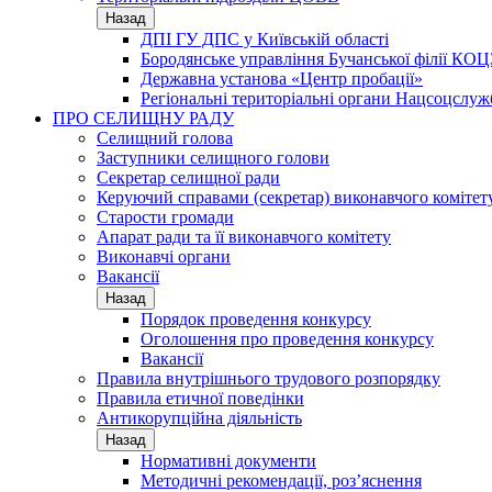
Назад
ДПІ ГУ ДПС у Київській області
Бородянське управління Бучанської філії КОЦ
Державна установа «Центр пробації»
Регіональні територіальні органи Нацсоцслу
ПРО СЕЛИЩНУ РАДУ
Селищний голова
Заступники селищного голови
Секретар селищної ради
Керуючий справами (секретар) виконавчого комітет
Старости громади
Апарат ради та її виконавчого комітету
Виконавчі органи
Вакансії
Назад
Порядок проведення конкурсу
Оголошення про проведення конкурсу
Вакансії
Правила внутрішнього трудового розпорядку
Правила етичної поведінки
Антикорупційна діяльність
Назад
Нормативні документи
Методичні рекомендації, роз’яснення