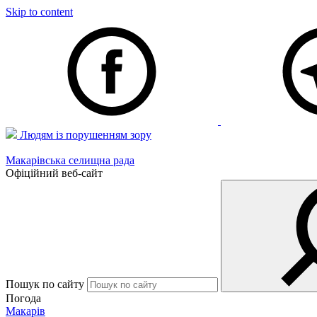
Skip to content
Людям із порушенням зору
Макарівська селищна рада
Офіційний веб-сайт
Пошук по сайту
Погода
Макарів