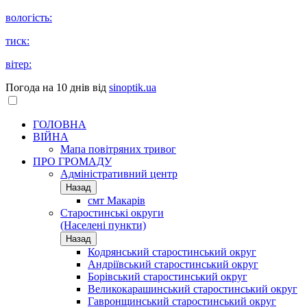
вологість:
тиск:
вітер:
Погода на 10 днів від
sinoptik.ua
ГОЛОВНА
ВІЙНА
Мапа повітряних тривог
ПРО ГРОМАДУ
Aдміністративний центр
Назад
смт Макарів
Старостинські округи
(Населені пункти)
Назад
Кодрянський старостинський округ
Андріївський старостинський округ
Борівський старостинський округ
Великокарашинський старостинський округ
Гавронщинський старостинський округ