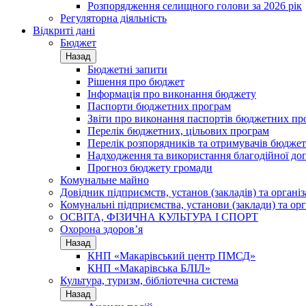
Розпорядження селищного голови за 2026 рік
Регуляторна діяльність
Відкриті дані
Бюджет
Назад
Бюджетні запити
Рішення про бюджет
Інформація про виконання бюджету
Паспорти бюджетних програм
Звіти про виконання паспортів бюджетних пр
Перелік бюджетних, цільових програм
Перелік розпорядників та отримувачів бюдже
Надходження та використання благодійної до
Прогноз бюджету громади
Комунальне майно
Довідник підприємств, установ (закладів) та органі
Комунальні підприємства, установи (заклади) та орг
ОСВІТА, ФІЗИЧНА КУЛЬТУРА І СПОРТ
Охорона здоров’я
Назад
КНП «Макарівський центр ПМСД»
КНП «Макарівська БЛІЛ»
Культура, туризм, бібліотечна система
Назад