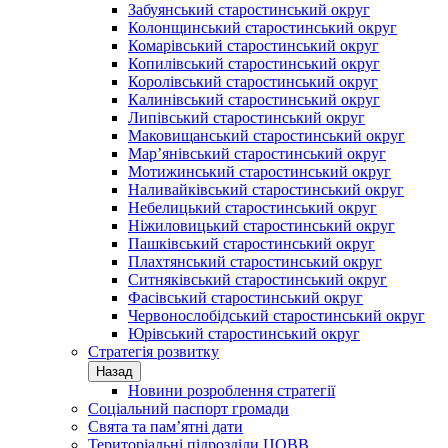
Забуянський старостинський округ
Колонщинський старостинський округ
Комарівський старостинський округ
Копилівський старостинський округ
Королівський старостинський округ
Калинівський старостинський округ
Липівський старостинський округ
Маковищанський старостинський округ
Мар’янівський старостинський округ
Мотижинський старостинський округ
Наливайківський старостинський округ
Небелицький старостинський округ
Ніжиловицький старостинський округ
Пашківський старостинський округ
Плахтянський старостинський округ
Ситняківський старостинський округ
Фасівський старостинський округ
Червонослобідський старостинський округ
Юрівський старостинський округ
Стратегія розвитку
Назад
Новини розроблення стратегії
Соціальний паспорт громади
Свята та пам’ятні дати
Територіальні підрозділи ЦОВВ