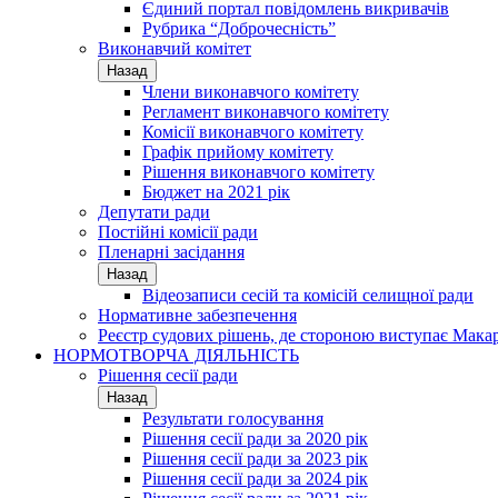
Єдиний портал повідомлень викривачів
Рубрика “Доброчесність”
Виконавчий комітет
Назад
Члени виконавчого комітету
Регламент виконавчого комітету
Комісії виконавчого комітету
Графік прийому комітету
Рішення виконавчого комітету
Бюджет на 2021 рік
Депутати ради
Постійні комісії ради
Пленарні засідання
Назад
Відеозаписи сесій та комісій селищної ради
Нормативне забезпечення
Реєстр судових рішень, де стороною виступає Мака
НОРМОТВОРЧА ДІЯЛЬНІСТЬ
Рішення сесії ради
Назад
Результати голосування
Рішення сесії ради за 2020 рік
Рішення сесії ради за 2023 рік
Рішення сесії ради за 2024 рік