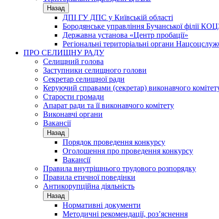
Назад
ДПІ ГУ ДПС у Київській області
Бородянське управління Бучанської філії КОЦ
Державна установа «Центр пробації»
Регіональні територіальні органи Нацсоцслу
ПРО СЕЛИЩНУ РАДУ
Селищний голова
Заступники селищного голови
Секретар селищної ради
Керуючий справами (секретар) виконавчого комітет
Старости громади
Апарат ради та її виконавчого комітету
Виконавчі органи
Вакансії
Назад
Порядок проведення конкурсу
Оголошення про проведення конкурсу
Вакансії
Правила внутрішнього трудового розпорядку
Правила етичної поведінки
Антикорупційна діяльність
Назад
Нормативні документи
Методичні рекомендації, роз’яснення