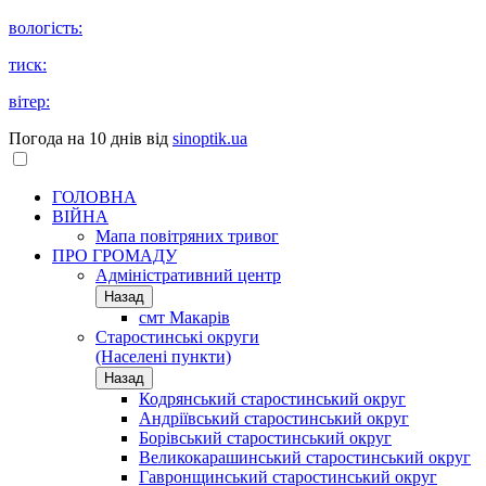
вологість:
тиск:
вітер:
Погода на 10 днів від
sinoptik.ua
ГОЛОВНА
ВІЙНА
Мапа повітряних тривог
ПРО ГРОМАДУ
Aдміністративний центр
Назад
смт Макарів
Старостинські округи
(Населені пункти)
Назад
Кодрянський старостинський округ
Андріївський старостинський округ
Борівський старостинський округ
Великокарашинський старостинський округ
Гавронщинський старостинський округ