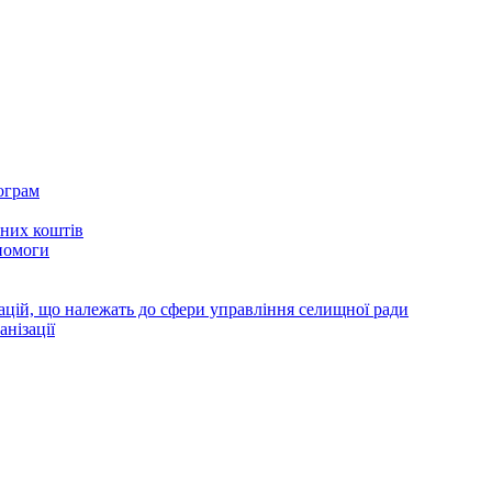
ограм
тних коштів
помоги
зацій, що належать до сфери управління селищної ради
анізації