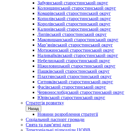
Забуянський старостинський округ
Колонщинський старостинський округ
Комарівський старостинський округ
Копилівський старостинський округ
Королівський старостинський округ
Калинівський старостинський округ
Липівський старостинський округ
Маковищанський старостинський округ
Мар’янівський старостинський округ
Мотижинський старостинський округ
Наливайківський старостинський округ
Небелицький старостинський округ
Ніжиловицький старостинський округ
Пашківський старостинський округ
Плахтянський старостинський округ
Ситняківський старостинський округ
Фасівський старостинський округ
Червонослобідський старостинський округ
Юрівський старостинський округ
Стратегія розвитку
Назад
Новини розроблення стратегії
Соціальний паспорт громади
Свята та пам’ятні дати
Територіальні підрозділи ЦОВВ