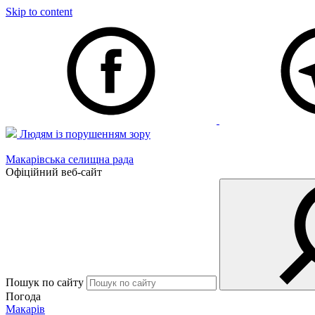
Skip to content
Людям із порушенням зору
Макарівська селищна рада
Офіційний веб-сайт
Пошук по сайту
Погода
Макарів