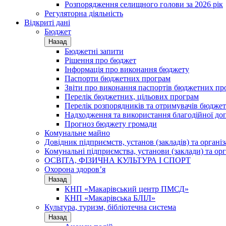
Розпорядження селищного голови за 2026 рік
Регуляторна діяльність
Відкриті дані
Бюджет
Назад
Бюджетні запити
Рішення про бюджет
Інформація про виконання бюджету
Паспорти бюджетних програм
Звіти про виконання паспортів бюджетних пр
Перелік бюджетних, цільових програм
Перелік розпорядників та отримувачів бюдже
Надходження та використання благодійної до
Прогноз бюджету громади
Комунальне майно
Довідник підприємств, установ (закладів) та органі
Комунальні підприємства, установи (заклади) та орг
ОСВІТА, ФІЗИЧНА КУЛЬТУРА І СПОРТ
Охорона здоров’я
Назад
КНП «Макарівський центр ПМСД»
КНП «Макарівська БЛІЛ»
Культура, туризм, бібліотечна система
Назад