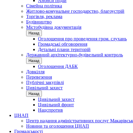
Анонси подій
Сімейна політика
Житлово-комунальне господарство, благоустрій
Торгівля, реклама
Будівництво
Містобудівна документація
Назад
Оголошення про проведення гром. слухань
Громадські обговорення
Детальні плани територій
Державний архітектурно-будівельний контроль
Назад
Оголошення ДАБК
Довкілля
Перевезення
Публічні закупівлі
Цивільний захист
Назад
Цивільний захист
Цивільний фронт
Нацспротив
ЦНАП
Центр надання адміністративних послуг Макарівськ
Новини та оголошення ЦНАП
Громадськості