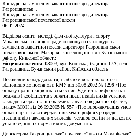
Конкурс на заміщення вакантної посади директора
Гавронщинськ...
Конкурс на заміщення вакантної посади директора
Гавронщинської початкової школи
06.05.2024
Відділом освіти, молоді, фізичної культури і спорту
Макарівської селищної ради оголошується конкурс на
заміщення вакантної посади директора Гавронщинської
початкової школи Макарівської селищної ради Бучанського
району Київської області:
місцезнаходження:
08003, вул. Київська, будинок 17А, село
Гавронщина, Бучанський район, Київська область
Посадовий оклад, доплати, надбавки встановлюються
відповідно до постанови КМУ від 30.08.2002 № 1298 «Про
оплату праці працівників на основі Єдиної тарифної сітки
розрядів і коефіцієнтів з оплати праці працівників установ,
закладів та організацій окремих галузей бюджетної сфери»;
наказу МОН від 26.09.2005 № 557 «Про впорядкування умов
оплати праці та затвердження схем тарифних розрядів
працівників навчальних закладів, установ освіти та наукових
установ», інших нормативних документів.
Директором Гавронщинської початкової школи Макарівської