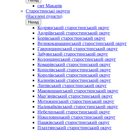
Назад
смт Макарів
Старостинські округи
(Населені пункти)
Назад
Кодрянський старостинський округ
Андріївський старостинський округ
Борівський старостинський округ
Великокарашинський старостинський округ
Гавронщинський старостинський округ
Забуянський старостинський округ
Колонщинський старостинський округ
Комарівський старостинський округ
Копилівський старостинський округ
Королівський старостинський округ
Калинівський старостинський округ
Липівський старостинський округ
Маковищанський старостинський округ
Мар’янівський старостинський округ
Мотижинський старостинський округ
Наливайківський старостинський округ
Небелицький старостинський округ
Ніжиловицький старостинський округ
Пашківський старостинський округ
Плахтянський старостинський округ