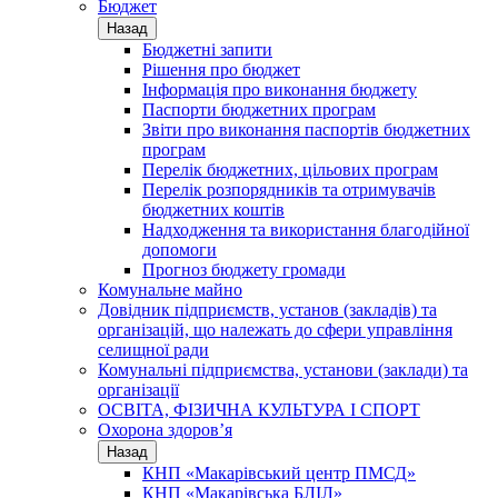
Бюджет
Назад
Бюджетні запити
Рішення про бюджет
Інформація про виконання бюджету
Паспорти бюджетних програм
Звіти про виконання паспортів бюджетних
програм
Перелік бюджетних, цільових програм
Перелік розпорядників та отримувачів
бюджетних коштів
Надходження та використання благодійної
допомоги
Прогноз бюджету громади
Комунальне майно
Довідник підприємств, установ (закладів) та
організацій, що належать до сфери управління
селищної ради
Комунальні підприємства, установи (заклади) та
організації
ОСВІТА, ФІЗИЧНА КУЛЬТУРА І СПОРТ
Охорона здоров’я
Назад
КНП «Макарівський центр ПМСД»
КНП «Макарівська БЛІЛ»