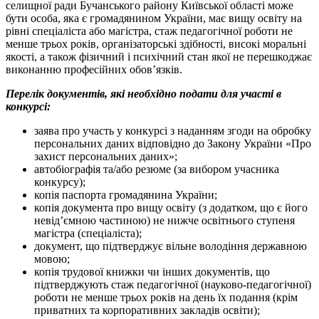
селищної ради Бучанського району Київської області може
бути особа, яка є громадянином України, має вищу освіту на
рівні спеціаліста або магістра, стаж педагогічної роботи не
менше трьох років, організаторські здібності, високі моральні
якості, а також фізичний і психічний стан якої не перешкоджає
виконанню професійних обов’язків.
Перелік документів, які необхідно подати для участі в
конкурсі:
заява про участь у конкурсі з наданням згоди на обробку
персональних даних відповідно до Закону України «Про
захист персональних даних»;
автобіографія та/або резюме (за вибором учасника
конкурсу);
копія паспорта громадянина України;
копія документа про вищу освіту (з додатком, що є його
невід’ємною частиною) не нижче освітнього ступеня
магістра (спеціаліста);
документ, що підтверджує вільне володіння державною
мовою;
копія трудової книжки чи інших документів, що
підтверджують стаж педагогічної (науково-педагогічної)
роботи не менше трьох років на день їх подання (крім
приватних та корпоративних закладів освіти);