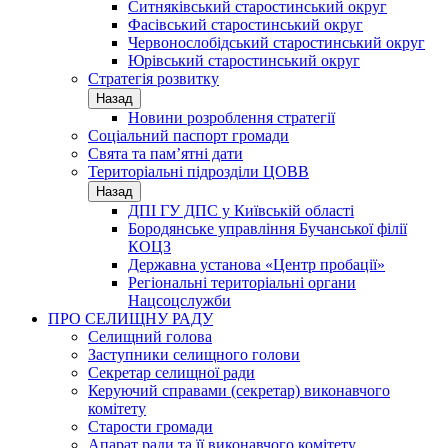
Ситняківський старостинський округ
Фасівський старостинський округ
Червонослобідський старостинський округ
Юрівський старостинський округ
Стратегія розвитку
Назад
Новини розроблення стратегії
Соціальний паспорт громади
Свята та пам’ятні дати
Територіальні підрозділи ЦОВВ
Назад
ДПІ ГУ ДПС у Київській області
Бородянське управління Бучанської філії
КОЦЗ
Державна установа «Центр пробації»
Регіональні територіальні органи
Нацсоцслужби
ПРО СЕЛИЩНУ РАДУ
Селищний голова
Заступники селищного голови
Секретар селищної ради
Керуючий справами (секретар) виконавчого
комітету
Старости громади
Апарат ради та її виконавчого комітету