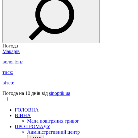
Погода
Макарів
вологість:
тиск:
вітер:
Погода на 10 днів від
sinoptik.ua
ГОЛОВНА
ВІЙНА
Мапа повітряних тривог
ПРО ГРОМАДУ
Aдміністративний центр