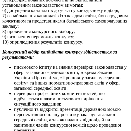
установленим законодавством вимогам;
6) допущення кандидатів до участі у конкурсному відборі;
7) ознайомлення кандидатів із закладом освіти, його трудовим
колективом та представниками батьківського самоврядування
закладу;
8) проведення конкурсного відбору;
9) визначення переможця конкурсу;
10) оприлюднення результатів конкурсу.
Конкурсний відбір кандидата конкурсу здійснюється за
результатами:
письмового іспиту на знання перевірки законодавства у
сфері загальної середньої освіти, зокрема Законів
України «Про освіту», «Про повну загальну середню
освіту» та інших нормативно-правових актів у сфері
загальної середньої освіти;
перевірки професійних компетентностей, що
відбувається шляхом письмового вирішення
ситуаційного завдання;
публічної та відкритої презентації державною мовою
перспективного плану розвитку закладу загальної
середньої освіти, а також надання відповідей на
запитання членів конкурсної комісії щодо проведеної
презентації.