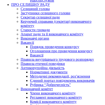
Нацсоцслужби
ПРО СЕЛИЩНУ РАДУ
Селищний голова
Заступники селищного голови
Секретар селищної ради
Керуючий справами (секретар) виконавчого
комітету
Старости громади
Апарат ради та її виконавчого комітету
Виконавчі органи
Вакансії
Порядок проведення конкурсу
Оголошення про проведення конкурсу
Вакансії
Правила внутрішнього трудового розпорядку
Правила етичної поведінки
Антикорупційна діяльність
Нормативні документи
Методичні рекомендації, роз’яснення
Єдиний портал повідомлень викривачів
Рубрика “Доброчесність”
Виконавчий комітет
Члени виконавчого комітету
Регламент виконавчого комітету
Комісії виконавчого комітету