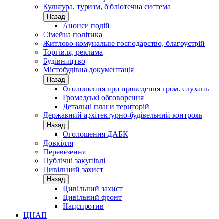
Культура, туризм, бібліотечна система
Назад
Анонси подій
Сімейна політика
Житлово-комунальне господарство, благоустрій
Торгівля, реклама
Будівництво
Містобудівна документація
Назад
Оголошення про проведення гром. слухань
Громадські обговорення
Детальні плани територій
Державний архітектурно-будівельний контроль
Назад
Оголошення ДАБК
Довкілля
Перевезення
Публічні закупівлі
Цивільний захист
Назад
Цивільний захист
Цивільний фронт
Нацспротив
ЦНАП