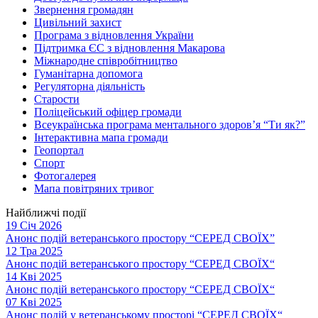
Звернення громадян
Цивільний захист
Програма з відновлення України
Підтримка ЄС з відновлення Макарова
Міжнародне співробітництво
Гуманітарна допомога
Регуляторна діяльність
Старости
Поліцейський офіцер громади
Всеукраїнська програма ментального здоров’я “Ти як?”
Інтерактивна мапа громади
Геопортал
Спорт
Фотогалерея
Мапа повітряних тривог
Найближчі події
19 Січ 2026
Анонс подій ветеранського простору “СЕРЕД СВОЇХ”
12 Тра 2025
Анонс подій ветеранського простору “СЕРЕД СВОЇХ“
14 Кві 2025
Анонс подій ветеранського простору “СЕРЕД СВОЇХ“
07 Кві 2025
Анонс подій у ветеранському просторі “СЕРЕД СВОЇХ“