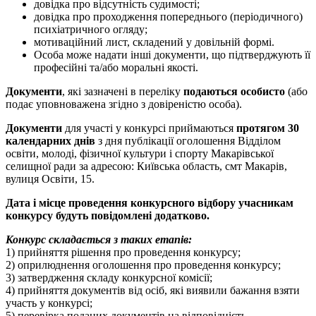
довідка про відсутність судимості;
довідка про проходження попереднього (періодичного)
психіатричного огляду;
мотиваційний лист, складений у довільній формі.
Особа може надати інші документи, що підтверджують її
професійні та/або моральні якості.
Документи
, які зазначені в переліку
подаються особисто
(або
подає уповноважена згідно з довіреністю особа).
Документи
для участі у конкурсі приймаються
протягом 30
календарних днів
з дня публікації оголошення Відділом
освіти, молоді, фізичної культури і спорту Макарівської
селищної ради за адресою: Київська область, смт Макарів,
вулиця Освіти, 15.
Дата і місце проведення конкурсного відбору учасникам
конкурсу будуть повідомлені додатково.
Конкурс складається з таких етапів:
1) прийняття рішення про проведення конкурсу;
2) оприлюднення оголошення про проведення конкурсу;
3) затвердження складу конкурсної комісії;
4) прийняття документів від осіб, які виявили бажання взяти
участь у конкурсі;
5) перевірка поданих документів на відповідність