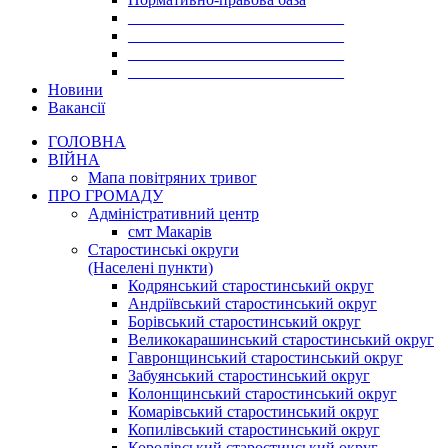
___________________________
___________________________
___________________________
___________________________
Новини
Вакансії
ГОЛОВНА
ВІЙНА
Мапа повітряних тривог
ПРО ГРОМАДУ
Aдміністративний центр
смт Макарів
Старостинські округи
(Населені пункти)
Кодрянський старостинський округ
Андріївський старостинський округ
Борівський старостинський округ
Великокарашинський старостинський округ
Гавронщинський старостинський округ
Забуянський старостинський округ
Колонщинський старостинський округ
Комарівський старостинський округ
Копилівський старостинський округ
Королівський старостинський округ