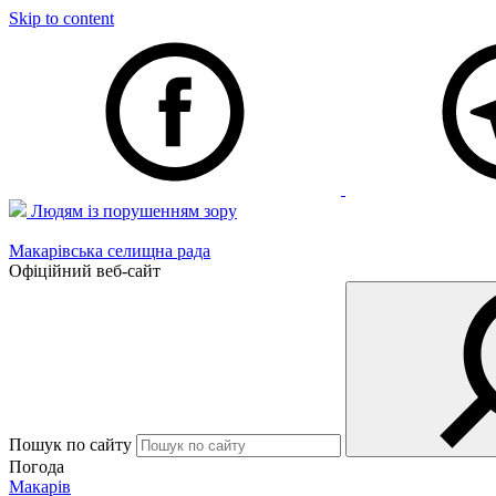
Skip to content
Людям із порушенням зору
Макарівська селищна рада
Офіційний веб-сайт
Пошук по сайту
Погода
Макарів