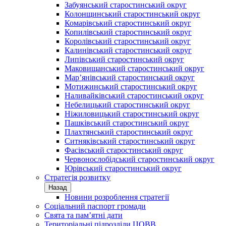
Забуянський старостинський округ
Колонщинський старостинський округ
Комарівський старостинський округ
Копилівський старостинський округ
Королівський старостинський округ
Калинівський старостинський округ
Липівський старостинський округ
Маковищанський старостинський округ
Мар’янівський старостинський округ
Мотижинський старостинський округ
Наливайківський старостинський округ
Небелицький старостинський округ
Ніжиловицький старостинський округ
Пашківський старостинський округ
Плахтянський старостинський округ
Ситняківський старостинський округ
Фасівський старостинський округ
Червонослобідський старостинський округ
Юрівський старостинський округ
Стратегія розвитку
Назад
Новини розроблення стратегії
Соціальний паспорт громади
Свята та пам’ятні дати
Територіальні підрозділи ЦОВВ