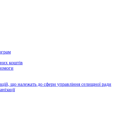
ограм
тних коштів
помоги
зацій, що належать до сфери управління селищної ради
анізації