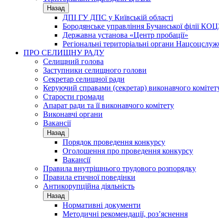
Назад
ДПІ ГУ ДПС у Київській області
Бородянське управління Бучанської філії КОЦ
Державна установа «Центр пробації»
Регіональні територіальні органи Нацсоцслу
ПРО СЕЛИЩНУ РАДУ
Селищний голова
Заступники селищного голови
Секретар селищної ради
Керуючий справами (секретар) виконавчого комітет
Старости громади
Апарат ради та її виконавчого комітету
Виконавчі органи
Вакансії
Назад
Порядок проведення конкурсу
Оголошення про проведення конкурсу
Вакансії
Правила внутрішнього трудового розпорядку
Правила етичної поведінки
Антикорупційна діяльність
Назад
Нормативні документи
Методичні рекомендації, роз’яснення