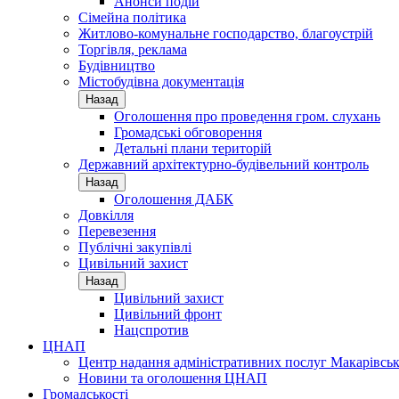
Анонси подій
Сімейна політика
Житлово-комунальне господарство, благоустрій
Торгівля, реклама
Будівництво
Містобудівна документація
Назад
Оголошення про проведення гром. слухань
Громадські обговорення
Детальні плани територій
Державний архітектурно-будівельний контроль
Назад
Оголошення ДАБК
Довкілля
Перевезення
Публічні закупівлі
Цивільний захист
Назад
Цивільний захист
Цивільний фронт
Нацспротив
ЦНАП
Центр надання адміністративних послуг Макарівськ
Новини та оголошення ЦНАП
Громадськості