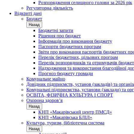
Розпорядження селищного голови за 2026 рік
Регуляторна діяльність
Відкриті дані
Бюджет
Назад
Бюджетні запити
Рішення про бюджет
Інформація про виконання бюджету
Паспорти бюджетних програм
Звіти про виконання паспортів бюджетних пр
Перелік бюджетних, цільових програм
Перелік розпорядників та отримувачів бюдже
Надходження та використання благодійної до
Прогноз бюджету громади
Комунальне майно
Довідник підприємств, установ (закладів) та органі
Комунальні підприємства, установи (заклади) та орг
ОСВІТА, ФІЗИЧНА КУЛЬТУРА І СПОРТ
Охорона здоров’я
Назад
КНП «Макарівський центр ПМСД»
КНП «Макарівська БЛІЛ»
Культура, туризм, бібліотечна система
Назад