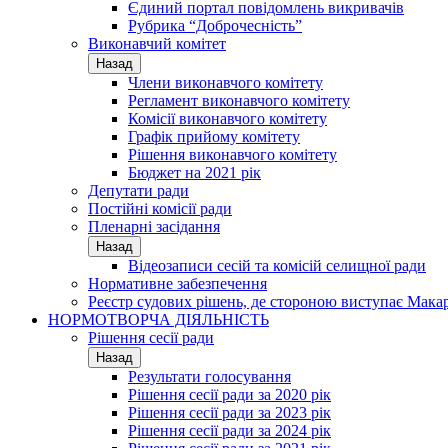
Єдиний портал повідомлень викривачів
Рубрика “Доброчесність”
Виконавчий комітет
Назад
Члени виконавчого комітету
Регламент виконавчого комітету
Комісії виконавчого комітету
Графік прийому комітету
Рішення виконавчого комітету
Бюджет на 2021 рік
Депутати ради
Постійні комісії ради
Пленарні засідання
Назад
Відеозаписи сесій та комісій селищної ради
Нормативне забезпечення
Реєстр судових рішень, де стороною виступає Мака
НОРМОТВОРЧА ДІЯЛЬНІСТЬ
Рішення сесії ради
Назад
Результати голосування
Рішення сесії ради за 2020 рік
Рішення сесії ради за 2023 рік
Рішення сесії ради за 2024 рік