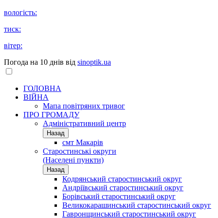
вологість:
тиск:
вітер:
Погода на 10 днів від
sinoptik.ua
ГОЛОВНА
ВІЙНА
Мапа повітряних тривог
ПРО ГРОМАДУ
Aдміністративний центр
Назад
смт Макарів
Старостинські округи
(Населені пункти)
Назад
Кодрянський старостинський округ
Андріївський старостинський округ
Борівський старостинський округ
Великокарашинський старостинський округ
Гавронщинський старостинський округ