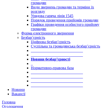
громадян
Види звернень громадян та терміни їх
розгляду
Урядова гаряча лінія 1545
Порядок проведення прийомів громадян
Графіки проведення особистого прийому
громадян
Форма електронного звернення
Безбар’єрність
Цифрова безбар’єрність
Суспільна та громадянська безбар’єрність
___________________________
___________________________
Новини безбар’єрності
_
Нормативно-правова база
___________________________
___________________________
___________________________
___________________________
Новини
Вакансії
Головна
Оголошення