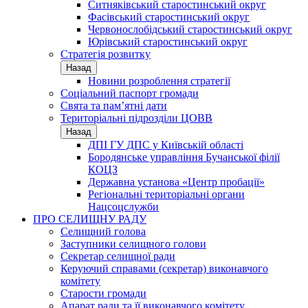
Ситняківський старостинський округ
Фасівський старостинський округ
Червонослобідський старостинський округ
Юрівський старостинський округ
Стратегія розвитку
Назад
Новини розроблення стратегії
Соціальний паспорт громади
Свята та пам’ятні дати
Територіальні підрозділи ЦОВВ
Назад
ДПІ ГУ ДПС у Київській області
Бородянське управління Бучанської філії
КОЦЗ
Державна установа «Центр пробації»
Регіональні територіальні органи
Нацсоцслужби
ПРО СЕЛИЩНУ РАДУ
Селищний голова
Заступники селищного голови
Секретар селищної ради
Керуючий справами (секретар) виконавчого
комітету
Старости громади
Апарат ради та її виконавчого комітету