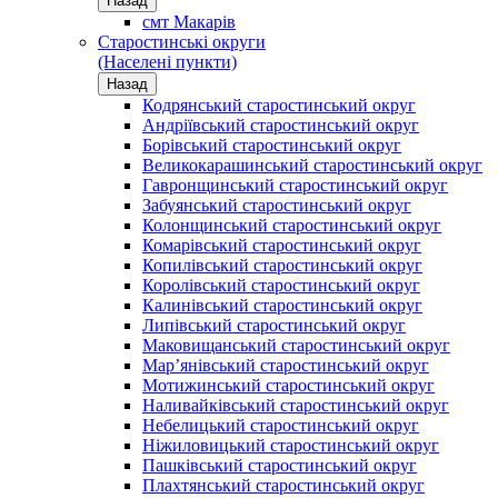
Назад
смт Макарів
Старостинські округи
(Населені пункти)
Назад
Кодрянський старостинський округ
Андріївський старостинський округ
Борівський старостинський округ
Великокарашинський старостинський округ
Гавронщинський старостинський округ
Забуянський старостинський округ
Колонщинський старостинський округ
Комарівський старостинський округ
Копилівський старостинський округ
Королівський старостинський округ
Калинівський старостинський округ
Липівський старостинський округ
Маковищанський старостинський округ
Мар’янівський старостинський округ
Мотижинський старостинський округ
Наливайківський старостинський округ
Небелицький старостинський округ
Ніжиловицький старостинський округ
Пашківський старостинський округ
Плахтянський старостинський округ