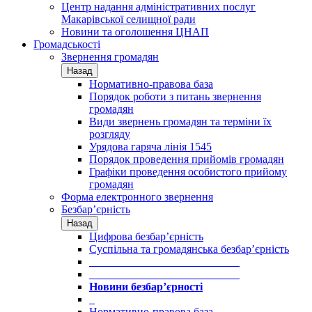
Центр надання адміністративних послуг
Макарівської селищної ради
Новини та оголошення ЦНАП
Громадськості
Звернення громадян
Назад
Нормативно-правова база
Порядок роботи з питань звернення
громадян
Види звернень громадян та терміни їх
розгляду
Урядова гаряча лінія 1545
Порядок проведення прийомів громадян
Графіки проведення особистого прийому
громадян
Форма електронного звернення
Безбар’єрність
Назад
Цифрова безбар’єрність
Суспільна та громадянська безбар’єрність
___________________________
___________________________
Новини безбар’єрності
_
Нормативно-правова база