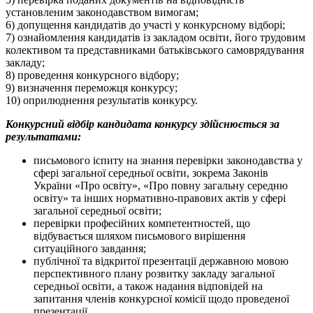
установленим законодавством вимогам;
6) допущення кандидатів до участі у конкурсному відборі;
7) ознайомлення кандидатів із закладом освіти, його трудовим
колективом та представниками батьківського самоврядування
закладу;
8) проведення конкурсного відбору;
9) визначення переможця конкурсу;
10) оприлюднення результатів конкурсу.
Конкурсний відбір кандидата конкурсу здійснюється за
результатами:
письмового іспиту на знання перевірки законодавства у
сфері загальної середньої освіти, зокрема Законів
України «Про освіту», «Про повну загальну середню
освіту» та інших нормативно-правових актів у сфері
загальної середньої освіти;
перевірки професійних компетентностей, що
відбувається шляхом письмового вирішення
ситуаційного завдання;
публічної та відкритої презентації державною мовою
перспективного плану розвитку закладу загальної
середньої освіти, а також надання відповідей на
запитання членів конкурсної комісії щодо проведеної
презентації.