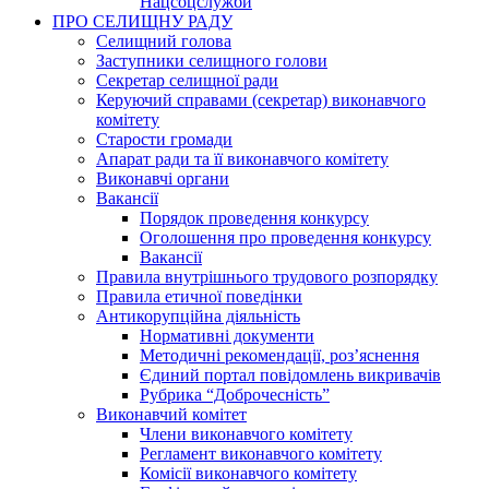
Нацсоцслужби
ПРО СЕЛИЩНУ РАДУ
Селищний голова
Заступники селищного голови
Секретар селищної ради
Керуючий справами (секретар) виконавчого
комітету
Старости громади
Апарат ради та її виконавчого комітету
Виконавчі органи
Вакансії
Порядок проведення конкурсу
Оголошення про проведення конкурсу
Вакансії
Правила внутрішнього трудового розпорядку
Правила етичної поведінки
Антикорупційна діяльність
Нормативні документи
Методичні рекомендації, роз’яснення
Єдиний портал повідомлень викривачів
Рубрика “Доброчесність”
Виконавчий комітет
Члени виконавчого комітету
Регламент виконавчого комітету
Комісії виконавчого комітету