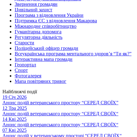
Звернення громадян
Цивільний захист
Програма з відновлення України
Підтримка ЄС з відновлення Макарова
Міжнародне співробітництво
Гуманітарна допомога
Регуляторна діяльність
Старости
Поліцейський офіцер громади
Всеукраїнська програма ментального здоров’я “Ти як?”
Інтерактивна мапа громади
Геопортал
Спорт
Фотогалерея
Мапа повітряних тривог
Найближчі події
19 Січ 2026
Анонс подій ветеранського простору “СЕРЕД СВОЇХ”
12 Тра 2025
Анонс подій ветеранського простору “СЕРЕД СВОЇХ“
14 Кві 2025
Анонс подій ветеранського простору “СЕРЕД СВОЇХ“
07 Кві 2025
Анонс подій у ветеранському просторі “СЕРЕД СВОЇХ“