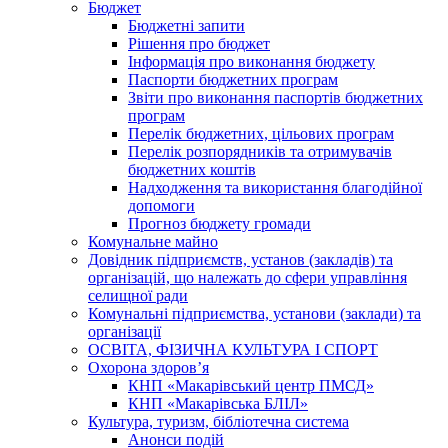
Бюджет
Бюджетні запити
Рішення про бюджет
Інформація про виконання бюджету
Паспорти бюджетних програм
Звіти про виконання паспортів бюджетних
програм
Перелік бюджетних, цільових програм
Перелік розпорядників та отримувачів
бюджетних коштів
Надходження та використання благодійної
допомоги
Прогноз бюджету громади
Комунальне майно
Довідник підприємств, установ (закладів) та
організацій, що належать до сфери управління
селищної ради
Комунальні підприємства, установи (заклади) та
організації
ОСВІТА, ФІЗИЧНА КУЛЬТУРА І СПОРТ
Охорона здоров’я
КНП «Макарівський центр ПМСД»
КНП «Макарівська БЛІЛ»
Культура, туризм, бібліотечна система
Анонси подій