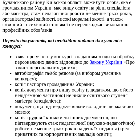
Бучанського району Київської області може бути особа, яка є
громадянином України, має вищу освіту на рівні спеціаліста
або магістра, стаж педагогічної роботи не менше трьох років,
організаторські здібності, високі моральні якості, а також
фізичний і психічний стан якої не перешкоджає виконанню
професійних обов’язків.
Перелік документів, які необхідно подати для участі в
конкурсі:
заява про участь у конкурсі з наданням згоди на обробку
персональних даних відповідно до
Закону України
«Про
захист персональних даних»;
автобіографія та/або резюме (за вибором учасника
конкурсу);
копія паспорта громадянина України;
копія документа про вищу освіту (з додатком, що є його
невід’ємною частиною) не нижче освітнього ступеня
магістра (спеціаліста);
документ, що підтверджує вільне володіння державною
мовою;
копія трудової книжки чи інших документів, що
підтверджують стаж педагогічної (науково-педагогічної)
роботи не менше трьох років на день їх подання (крім
приватних та корпоративних закладів освіти);