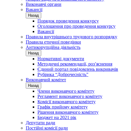
Виконавчі органи
Вакансії
Назад
Порядок проведення конкурсу
Оголошення про проведення конкурсу
Вакансії
Правила внутрішнього трудового розпорядку
Правила етичної поведінки
Антикорупційна діяльність
Назад
Нормативні документи
Методичні рекомендації, роз’яснення
Єдиний портал повідомлень викривачів
Рубрика “Доброчесність”
Виконавчий комітет
Назад
Члени виконавчого комітету
Регламент виконавчого комітету
Комісії виконавчого комітету
Графік прийому комітету
Рішення виконавчого комітету
Бюджет на 2021 рік
Депутати ради
Постійні комісії ради