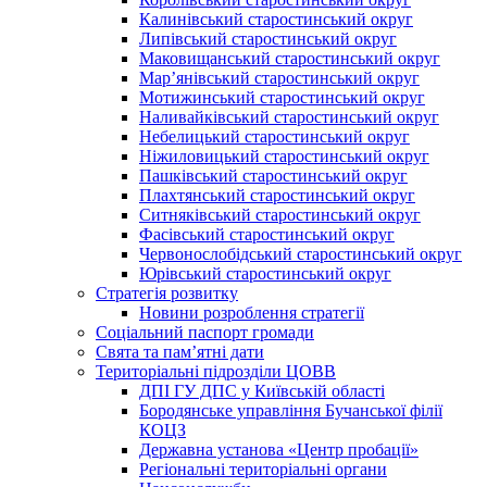
Калинівський старостинський округ
Липівський старостинський округ
Маковищанський старостинський округ
Мар’янівський старостинський округ
Мотижинський старостинський округ
Наливайківський старостинський округ
Небелицький старостинський округ
Ніжиловицький старостинський округ
Пашківський старостинський округ
Плахтянський старостинський округ
Ситняківський старостинський округ
Фасівський старостинський округ
Червонослобідський старостинський округ
Юрівський старостинський округ
Стратегія розвитку
Новини розроблення стратегії
Соціальний паспорт громади
Свята та пам’ятні дати
Територіальні підрозділи ЦОВВ
ДПІ ГУ ДПС у Київській області
Бородянське управління Бучанської філії
КОЦЗ
Державна установа «Центр пробації»
Регіональні територіальні органи