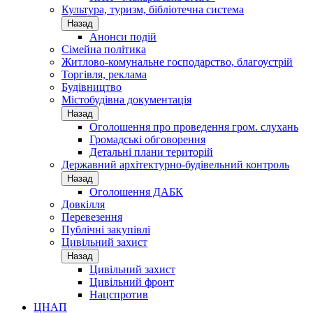
Культура, туризм, бібліотечна система
Назад
Анонси подій
Сімейна політика
Житлово-комунальне господарство, благоустрій
Торгівля, реклама
Будівництво
Містобудівна документація
Назад
Оголошення про проведення гром. слухань
Громадські обговорення
Детальні плани територій
Державний архітектурно-будівельний контроль
Назад
Оголошення ДАБК
Довкілля
Перевезення
Публічні закупівлі
Цивільний захист
Назад
Цивільний захист
Цивільний фронт
Нацспротив
ЦНАП