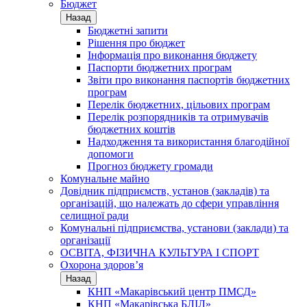
Бюджет
Назад
Бюджетні запити
Рішення про бюджет
Інформація про виконання бюджету
Паспорти бюджетних програм
Звіти про виконання паспортів бюджетних
програм
Перелік бюджетних, цільових програм
Перелік розпорядників та отримувачів
бюджетних коштів
Надходження та використання благодійної
допомоги
Прогноз бюджету громади
Комунальне майно
Довідник підприємств, установ (закладів) та
організацій, що належать до сфери управління
селищної ради
Комунальні підприємства, установи (заклади) та
організації
ОСВІТА, ФІЗИЧНА КУЛЬТУРА І СПОРТ
Охорона здоров’я
Назад
КНП «Макарівський центр ПМСД»
КНП «Макарівська БЛІЛ»