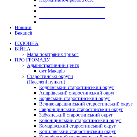
___________________________
___________________________
___________________________
___________________________
Новини
Вакансії
ГОЛОВНА
ВІЙНА
Мапа повітряних тривог
ПРО ГРОМАДУ
Aдміністративний центр
смт Макарів
Старостинські округи
(Населені пункти)
Кодрянський старостинський округ
Андріївський старостинський округ
Борівський старостинський округ
Великокарашинський старостинський округ
Гавронщинський старостинський округ
Забуянський старостинський округ
Колонщинський старостинський округ
Комарівський старостинський округ
Копилівський старостинський округ
Королівський старостинський округ