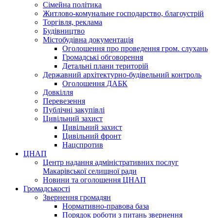
Сімейна політика
Житлово-комунальне господарство, благоустрій
Торгівля, реклама
Будівництво
Містобудівна документація
Оголошення про проведення гром. слухань
Громадські обговорення
Детальні плани територій
Державний архітектурно-будівельний контроль
Оголошення ДАБК
Довкілля
Перевезення
Публічні закупівлі
Цивільний захист
Цивільний захист
Цивільний фронт
Нацспротив
ЦНАП
Центр надання адміністративних послуг
Макарівської селищної ради
Новини та оголошення ЦНАП
Громадськості
Звернення громадян
Нормативно-правова база
Порядок роботи з питань звернення