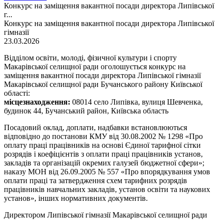
Конкурс на заміщення вакантної посади директора Липівської
г...
Конкурс на заміщення вакантної посади директора Липівської
гімназії
23.03.2026
Відділом освіти, молоді, фізичної культури і спорту
Макарівської селищної ради оголошується конкурс на
заміщення вакантної посади директора Липівської гімназії
Макарівської селищної ради Бучанського району Київської
області:
місцезнаходження:
08014 село Липівка, вулиця Шевченка,
будинок 44, Бучанський район, Київська область
Посадовий оклад, доплати, надбавки встановлюються
відповідно до постанови КМУ від 30.08.2002 № 1298 «Про
оплату праці працівників на основі Єдиної тарифної сітки
розрядів і коефіцієнтів з оплати праці працівників установ,
закладів та організацій окремих галузей бюджетної сфери»;
наказу МОН від 26.09.2005 № 557 «Про впорядкування умов
оплати праці та затвердження схем тарифних розрядів
працівників навчальних закладів, установ освіти та наукових
установ», інших нормативних документів.
Директором Липівської гімназії Макарівської селищної ради