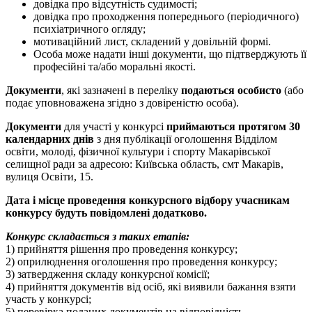
довідка про відсутність судимості;
довідка про проходження попереднього (періодичного)
психіатричного огляду;
мотиваційний лист, складений у довільній формі.
Особа може надати інші документи, що підтверджують її
професійні та/або моральні якості.
Документи
, які зазначені в переліку
подаються особисто
(або
подає уповноважена згідно з довіреністю особа).
Документи
для участі у конкурсі
приймаються протягом 30
календарних днів
з дня публікації оголошення Відділом
освіти, молоді, фізичної культури і спорту Макарівської
селищної ради за адресою: Київська область, смт Макарів,
вулиця Освіти, 15.
Дата і місце проведення конкурсного відбору учасникам
конкурсу будуть повідомлені додатково.
Конкурс складається з таких етапів:
1) прийняття рішення про проведення конкурсу;
2) оприлюднення оголошення про проведення конкурсу;
3) затвердження складу конкурсної комісії;
4) прийняття документів від осіб, які виявили бажання взяти
участь у конкурсі;
5) перевірка поданих документів на відповідність