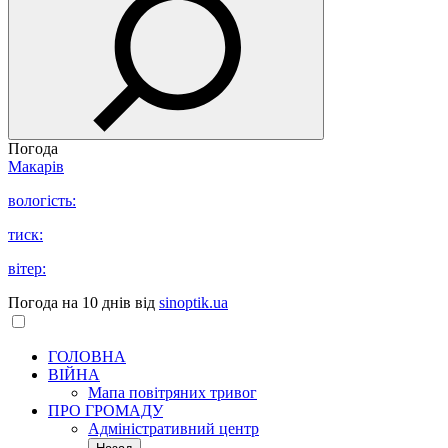
Погода
Макарів
вологість:
тиск:
вітер:
Погода на 10 днів від
sinoptik.ua
ГОЛОВНА
ВІЙНА
Мапа повітряних тривог
ПРО ГРОМАДУ
Aдміністративний центр