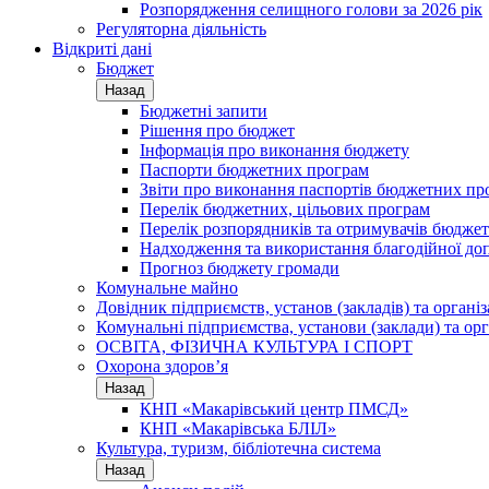
Розпорядження селищного голови за 2026 рік
Регуляторна діяльність
Відкриті дані
Бюджет
Назад
Бюджетні запити
Рішення про бюджет
Інформація про виконання бюджету
Паспорти бюджетних програм
Звіти про виконання паспортів бюджетних пр
Перелік бюджетних, цільових програм
Перелік розпорядників та отримувачів бюдже
Надходження та використання благодійної до
Прогноз бюджету громади
Комунальне майно
Довідник підприємств, установ (закладів) та органі
Комунальні підприємства, установи (заклади) та орг
ОСВІТА, ФІЗИЧНА КУЛЬТУРА І СПОРТ
Охорона здоров’я
Назад
КНП «Макарівський центр ПМСД»
КНП «Макарівська БЛІЛ»
Культура, туризм, бібліотечна система
Назад