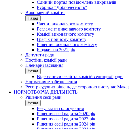
Єдиний портал повідомлень викривачів
Рубрика “Доброчесність”
Виконавчий комітет
Назад
Члени виконавчого комітету
Регламент виконавчого комітету
Комісії виконавчого комітету
Графік прийому комітету
Рішення виконавчого комітету
Бюджет на 2021 рік
Депутати ради
Постійні комісії ради
Пленарні засідання
Назад
Відеозаписи сесій та комісій селищної ради
Нормативне забезпечення
Реєстр судових рішень, де стороною виступає Мака
НОРМОТВОРЧА ДІЯЛЬНІСТЬ
Рішення сесії ради
Назад
Результати голосування
Рішення сесії ради за 2020 рік
Рішення сесії ради за 2023 рік
Рішення сесії ради за 2024 рік