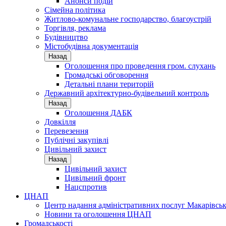
Анонси подій
Сімейна політика
Житлово-комунальне господарство, благоустрій
Торгівля, реклама
Будівництво
Містобудівна документація
Назад
Оголошення про проведення гром. слухань
Громадські обговорення
Детальні плани територій
Державний архітектурно-будівельний контроль
Назад
Оголошення ДАБК
Довкілля
Перевезення
Публічні закупівлі
Цивільний захист
Назад
Цивільний захист
Цивільний фронт
Нацспротив
ЦНАП
Центр надання адміністративних послуг Макарівськ
Новини та оголошення ЦНАП
Громадськості