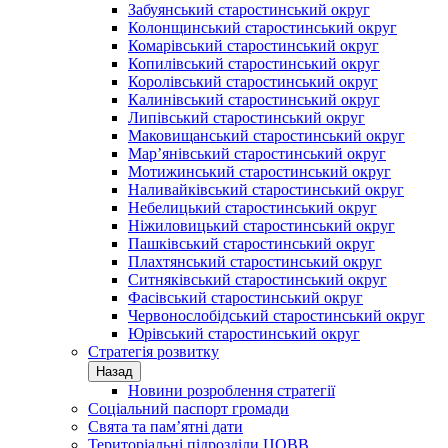
Забуянський старостинський округ
Колонщинський старостинський округ
Комарівський старостинський округ
Копилівський старостинський округ
Королівський старостинський округ
Калинівський старостинський округ
Липівський старостинський округ
Маковищанський старостинський округ
Мар’янівський старостинський округ
Мотижинський старостинський округ
Наливайківський старостинський округ
Небелицький старостинський округ
Ніжиловицький старостинський округ
Пашківський старостинський округ
Плахтянський старостинський округ
Ситняківський старостинський округ
Фасівський старостинський округ
Червонослобідський старостинський округ
Юрівський старостинський округ
Стратегія розвитку
Назад
Новини розроблення стратегії
Соціальний паспорт громади
Свята та пам’ятні дати
Територіальні підрозділи ЦОВВ