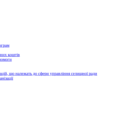
ограм
тних коштів
помоги
зацій, що належать до сфери управління селищної ради
анізації