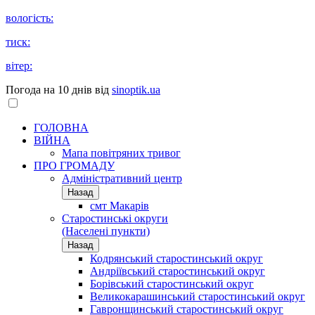
вологість:
тиск:
вітер:
Погода на 10 днів від
sinoptik.ua
ГОЛОВНА
ВІЙНА
Мапа повітряних тривог
ПРО ГРОМАДУ
Aдміністративний центр
Назад
смт Макарів
Старостинські округи
(Населені пункти)
Назад
Кодрянський старостинський округ
Андріївський старостинський округ
Борівський старостинський округ
Великокарашинський старостинський округ
Гавронщинський старостинський округ