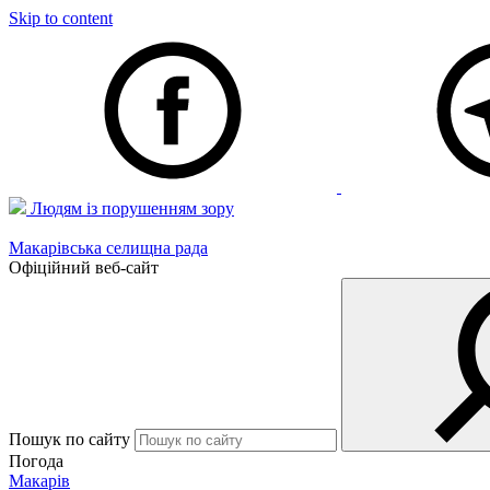
Skip to content
Людям із порушенням зору
Макарівська селищна рада
Офіційний веб-сайт
Пошук по сайту
Погода
Макарів