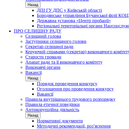
Назад
ДПІ ГУ ДПС у Київській області
Бородянське управління Бучанської філії КОЦ
Державна установа «Центр пробації»
Регіональні територіальні органи Нацсоцслу
ПРО СЕЛИЩНУ РАДУ
Селищний голова
Заступники селищного голови
Секретар селищної ради
Керуючий справами (секретар) виконавчого комітет
Старости громади
Апарат ради та її виконавчого комітету
Виконавчі органи
Вакансії
Назад
Порядок проведення конкурсу
Оголошення про проведення конкурсу
Вакансії
Правила внутрішнього трудового розпорядку
Правила етичної поведінки
Антикорупційна діяльність
Назад
Нормативні документи
Методичні рекомендації, роз’яснення