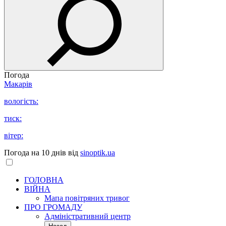
Погода
Макарів
вологість:
тиск:
вітер:
Погода на 10 днів від
sinoptik.ua
ГОЛОВНА
ВІЙНА
Мапа повітряних тривог
ПРО ГРОМАДУ
Aдміністративний центр