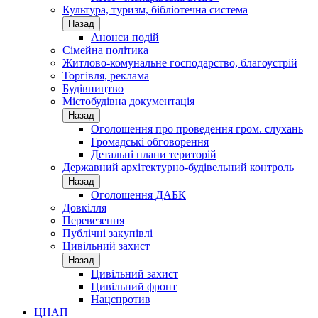
Культура, туризм, бібліотечна система
Назад
Анонси подій
Сімейна політика
Житлово-комунальне господарство, благоустрій
Торгівля, реклама
Будівництво
Містобудівна документація
Назад
Оголошення про проведення гром. слухань
Громадські обговорення
Детальні плани територій
Державний архітектурно-будівельний контроль
Назад
Оголошення ДАБК
Довкілля
Перевезення
Публічні закупівлі
Цивільний захист
Назад
Цивільний захист
Цивільний фронт
Нацспротив
ЦНАП