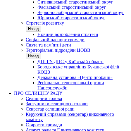
Ситняківський старостинський округ
Фасівський старостинський округ
Червонослобідський старостинський округ
Юрівський старостинський округ
Стратегія розвитку
Назад
Новини розроблення стратегії
Соціальний паспорт громади
Свята та пам’ятні дати
Територіальні підрозділи ЦОВВ
Назад
ДПІ ГУ ДПС у Київській області
Бородянське управління Бучанської філії
КОЦЗ
Державна установа «Центр пробації»
Регіональні територіальні органи
Нацсоцслужби
ПРО СЕЛИЩНУ РАДУ
Селищний голова
Заступники селищного голови
Секретар селищної ради
Керуючий справами (секретар) виконавчого
комітету
Старости громади
Апарат ради та її виконавчого комітету