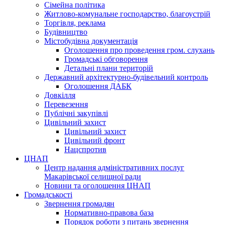
Сімейна політика
Житлово-комунальне господарство, благоустрій
Торгівля, реклама
Будівництво
Містобудівна документація
Оголошення про проведення гром. слухань
Громадські обговорення
Детальні плани територій
Державний архітектурно-будівельний контроль
Оголошення ДАБК
Довкілля
Перевезення
Публічні закупівлі
Цивільний захист
Цивільний захист
Цивільний фронт
Нацспротив
ЦНАП
Центр надання адміністративних послуг
Макарівської селищної ради
Новини та оголошення ЦНАП
Громадськості
Звернення громадян
Нормативно-правова база
Порядок роботи з питань звернення