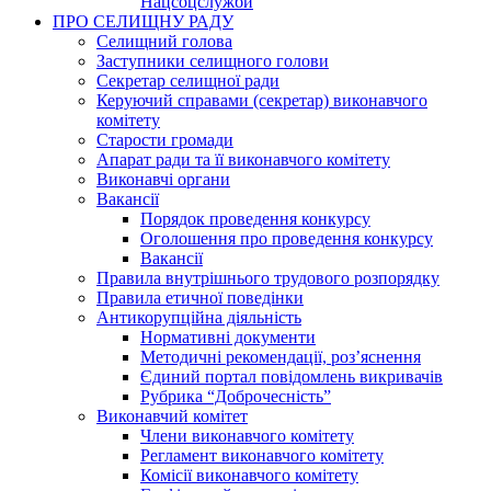
Нацсоцслужби
ПРО СЕЛИЩНУ РАДУ
Селищний голова
Заступники селищного голови
Секретар селищної ради
Керуючий справами (секретар) виконавчого
комітету
Старости громади
Апарат ради та її виконавчого комітету
Виконавчі органи
Вакансії
Порядок проведення конкурсу
Оголошення про проведення конкурсу
Вакансії
Правила внутрішнього трудового розпорядку
Правила етичної поведінки
Антикорупційна діяльність
Нормативні документи
Методичні рекомендації, роз’яснення
Єдиний портал повідомлень викривачів
Рубрика “Доброчесність”
Виконавчий комітет
Члени виконавчого комітету
Регламент виконавчого комітету
Комісії виконавчого комітету