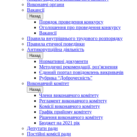
Виконавчі органи
Вакансії
Назад
Порядок проведення конкурсу
Оголошення про проведення конкурсу
Вакансії
Правила внутрішнього трудового розпорядку
Правила етичної поведінки
Антикорупційна діяльність
Назад
Нормативні документи
Методичні рекомендації, роз’яснення
Єдиний портал повідомлень викривачів
Рубрика “Доброчесність”
Виконавчий комітет
Назад
Члени виконавчого комітету
Регламент виконавчого комітету
Комісії виконавчого комітету
Графік прийому комітету
Рішення виконавчого комітету
Бюджет на 2021 рік
Депутати ради
Постійні комісії ради