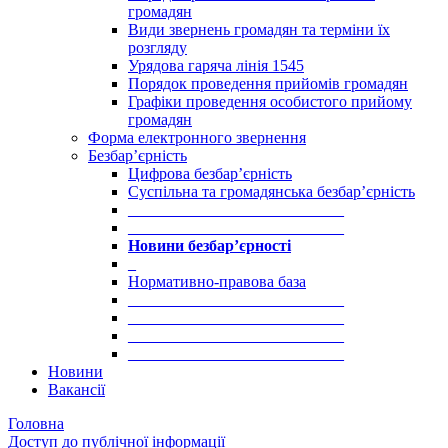
громадян
Види звернень громадян та терміни їх
розгляду
Урядова гаряча лінія 1545
Порядок проведення прийомів громадян
Графіки проведення особистого прийому
громадян
Форма електронного звернення
Безбар’єрність
Цифрова безбар’єрність
Суспільна та громадянська безбар’єрність
___________________________
___________________________
Новини безбар’єрності
_
Нормативно-правова база
___________________________
___________________________
___________________________
___________________________
Новини
Вакансії
Головна
Доступ до публічної інформації