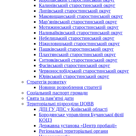
Калинівський старостинський округ
Липівський старостинський округ
Маковищанський старостинський округ
Мар’янівський старостинський округ
Мотижинський старостинський округ
Наливайківський старостинський округ
Небелицький старостинський округ
Ніжиловицький старостинський округ
Пашківський старостинський округ
Плахтянський старостинський округ
Ситняківський старостинський округ
Фасівський старостинський округ
Червонослобідський старостинський округ
Юрівський старостинський округ
Стратегія розвитку
Новини розроблення стратегії
Соціальний паспорт громади
Свята та пам’ятні дати
Територіальні підрозділи ЦОВВ
ДПІ ГУ ДПС у Київській області
Бородянське управління Бучанської філії
КОЦЗ
Державна установа «Центр пробації»
Регіональні територіальні органи