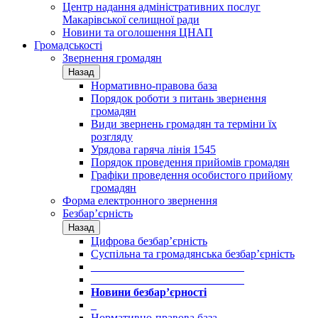
Центр надання адміністративних послуг
Макарівської селищної ради
Новини та оголошення ЦНАП
Громадськості
Звернення громадян
Назад
Нормативно-правова база
Порядок роботи з питань звернення
громадян
Види звернень громадян та терміни їх
розгляду
Урядова гаряча лінія 1545
Порядок проведення прийомів громадян
Графіки проведення особистого прийому
громадян
Форма електронного звернення
Безбар’єрність
Назад
Цифрова безбар’єрність
Суспільна та громадянська безбар’єрність
___________________________
___________________________
Новини безбар’єрності
_
Нормативно-правова база