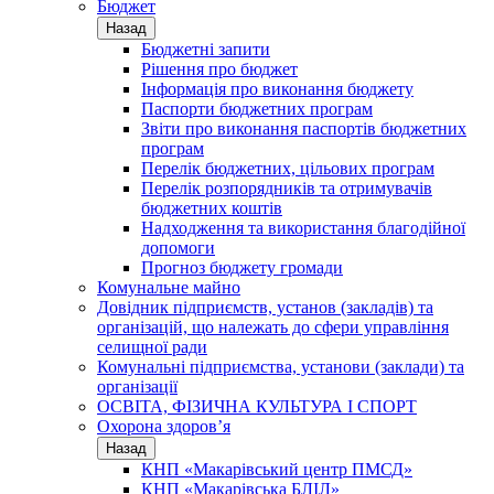
Бюджет
Назад
Бюджетні запити
Рішення про бюджет
Інформація про виконання бюджету
Паспорти бюджетних програм
Звіти про виконання паспортів бюджетних
програм
Перелік бюджетних, цільових програм
Перелік розпорядників та отримувачів
бюджетних коштів
Надходження та використання благодійної
допомоги
Прогноз бюджету громади
Комунальне майно
Довідник підприємств, установ (закладів) та
організацій, що належать до сфери управління
селищної ради
Комунальні підприємства, установи (заклади) та
організації
ОСВІТА, ФІЗИЧНА КУЛЬТУРА І СПОРТ
Охорона здоров’я
Назад
КНП «Макарівський центр ПМСД»
КНП «Макарівська БЛІЛ»