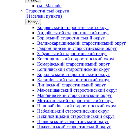
Назад
смт Макарів
Старостинські округи
(Населені пункти)
Назад
Кодрянський старостинський округ
Андріївський старостинський округ
Борівський старостинський округ
Великокарашинський старостинський округ
Гавронщинський старостинський округ
Забуянський старостинський округ
Колонщинський старостинський округ
Комарівський старостинський округ
Копилівський старостинський округ
Королівський старостинський округ
Калинівський старостинський округ
Липівський старостинський округ
Маковищанський старостинський округ
Мар’янівський старостинський округ
Мотижинський старостинський округ
Наливайківський старостинський округ
Небелицький старостинський округ
Ніжиловицький старостинський округ
Пашківський старостинський округ
Плахтянський старостинський округ