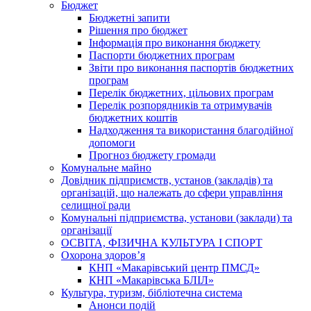
Бюджет
Бюджетні запити
Рішення про бюджет
Інформація про виконання бюджету
Паспорти бюджетних програм
Звіти про виконання паспортів бюджетних
програм
Перелік бюджетних, цільових програм
Перелік розпорядників та отримувачів
бюджетних коштів
Надходження та використання благодійної
допомоги
Прогноз бюджету громади
Комунальне майно
Довідник підприємств, установ (закладів) та
організацій, що належать до сфери управління
селищної ради
Комунальні підприємства, установи (заклади) та
організації
ОСВІТА, ФІЗИЧНА КУЛЬТУРА І СПОРТ
Охорона здоров’я
КНП «Макарівський центр ПМСД»
КНП «Макарівська БЛІЛ»
Культура, туризм, бібліотечна система
Анонси подій