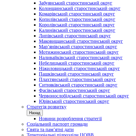
Забуянський старостинський округ
Колонщинський старостинський округ
Комарівський старостинський округ
Копилівський старостинський округ
Королівський старостинський округ
Калинівський старостинський округ
Липівський старостинський округ
Маковищанський старостинський округ
Мар’янівський старостинський округ
Мотижинський старостинський округ
Наливайківський старостинський округ
Небелицький старостинський округ
Ніжиловицький старостинський округ
Пашківський старостинський округ
Плахтянський старостинський округ
Ситняківський старостинський округ
Фасівський старостинський округ
Червонослобідський старостинський округ
Юрівський старостинський округ
Стратегія розвитку
Назад
Новини розроблення стратегії
Соціальний паспорт громади
Свята та пам’ятні дати
Територіальні підрозділи ЦОВВ