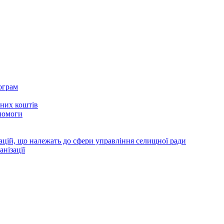
ограм
тних коштів
помоги
зацій, що належать до сфери управління селищної ради
анізації