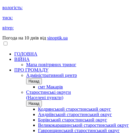
вологість:
тиск:
вітер:
Погода на 10 днів від
sinoptik.ua
ГОЛОВНА
ВІЙНА
Мапа повітряних тривог
ПРО ГРОМАДУ
Aдміністративний центр
Назад
смт Макарів
Старостинські округи
(Населені пункти)
Назад
Кодрянський старостинський округ
Андріївський старостинський округ
Борівський старостинський округ
Великокарашинський старостинський округ
Гавронщинський старостинський округ