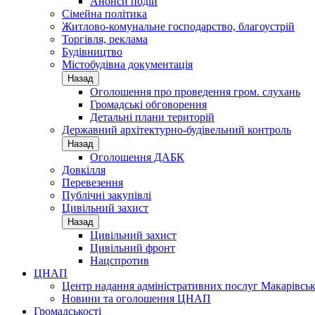
Анонси подій
Сімейна політика
Житлово-комунальне господарство, благоустрій
Торгівля, реклама
Будівництво
Містобудівна документація
Назад
Оголошення про проведення гром. слухань
Громадські обговорення
Детальні плани територій
Державний архітектурно-будівельний контроль
Назад
Оголошення ДАБК
Довкілля
Перевезення
Публічні закупівлі
Цивільний захист
Назад
Цивільний захист
Цивільний фронт
Нацспротив
ЦНАП
Центр надання адміністративних послуг Макарівськ
Новини та оголошення ЦНАП
Громадськості