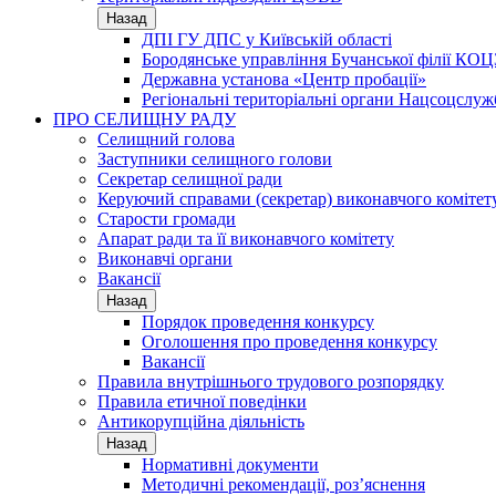
Назад
ДПІ ГУ ДПС у Київській області
Бородянське управління Бучанської філії КОЦ
Державна установа «Центр пробації»
Регіональні територіальні органи Нацсоцслу
ПРО СЕЛИЩНУ РАДУ
Селищний голова
Заступники селищного голови
Секретар селищної ради
Керуючий справами (секретар) виконавчого комітет
Старости громади
Апарат ради та її виконавчого комітету
Виконавчі органи
Вакансії
Назад
Порядок проведення конкурсу
Оголошення про проведення конкурсу
Вакансії
Правила внутрішнього трудового розпорядку
Правила етичної поведінки
Антикорупційна діяльність
Назад
Нормативні документи
Методичні рекомендації, роз’яснення