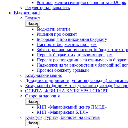
Розпорядження селищного голови за 2026 рік
Регуляторна діяльність
Відкриті дані
Бюджет
Назад
Бюджетні запити
Рішення про бюджет
Інформація про виконання бюджету
Паспорти бюджетних програм
Звіти про виконання паспортів бюджетних пр
Перелік бюджетних, цільових програм
Перелік розпорядників та отримувачів бюдже
Надходження та використання благодійної до
Прогноз бюджету громади
Комунальне майно
Довідник підприємств, установ (закладів) та органі
Комунальні підприємства, установи (заклади) та орг
ОСВІТА, ФІЗИЧНА КУЛЬТУРА І СПОРТ
Охорона здоров’я
Назад
КНП «Макарівський центр ПМСД»
КНП «Макарівська БЛІЛ»
Культура, туризм, бібліотечна система
Назад