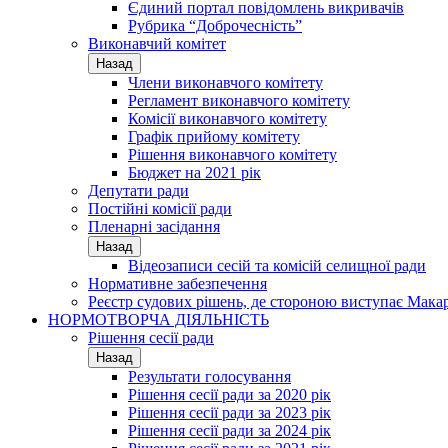
Єдиний портал повідомлень викривачів
Рубрика “Доброчесність”
Виконавчий комітет
Назад
Члени виконавчого комітету
Регламент виконавчого комітету
Комісії виконавчого комітету
Графік прийому комітету
Рішення виконавчого комітету
Бюджет на 2021 рік
Депутати ради
Постійні комісії ради
Пленарні засідання
Назад
Відеозаписи сесій та комісій селищної ради
Нормативне забезпечення
Реєстр судових рішень, де стороною виступає Мака
НОРМОТВОРЧА ДІЯЛЬНІСТЬ
Рішення сесії ради
Назад
Результати голосування
Рішення сесії ради за 2020 рік
Рішення сесії ради за 2023 рік
Рішення сесії ради за 2024 рік