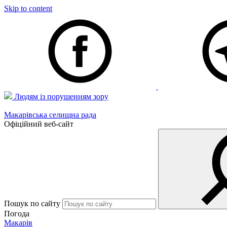
Skip to content
Людям із порушенням зору
Макарівська селищна рада
Офіційний веб-сайт
Пошук по сайту
Погода
Макарів