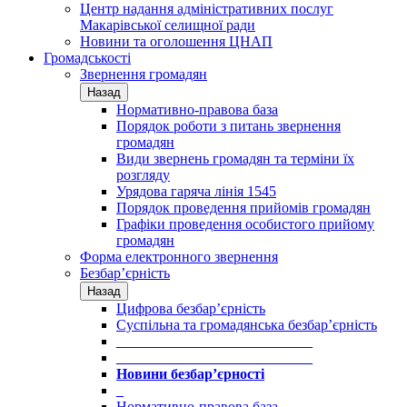
Центр надання адміністративних послуг
Макарівської селищної ради
Новини та оголошення ЦНАП
Громадськості
Звернення громадян
Назад
Нормативно-правова база
Порядок роботи з питань звернення
громадян
Види звернень громадян та терміни їх
розгляду
Урядова гаряча лінія 1545
Порядок проведення прийомів громадян
Графіки проведення особистого прийому
громадян
Форма електронного звернення
Безбар’єрність
Назад
Цифрова безбар’єрність
Суспільна та громадянська безбар’єрність
___________________________
___________________________
Новини безбар’єрності
_
Нормативно-правова база