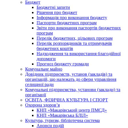
Бюджет
Бюджетні запити
Рішення про бюджет
Інформація про виконання бюджету
Паспорти бюджетних програм
Звіти про виконання паспортів бюджетних
програм
Перелік бюджетних, цільових програм
Перелік розпорядників та отримувачів
бюджетних коштів
Надходження та використання благодійної
допомоги
Прогноз бюджету громади
Комунальне майно
Довідник підприємств, установ (закладів) та
організацій, що належать до сфери управління
селищної ради
Комунальні підприємства, установи (заклади) та
організації
ОСВІТА, ФІЗИЧНА КУЛЬТУРА І СПОРТ
Охорона здоров’я
КНП «Макарівський центр ПМСД»
КНП «Макарівська БЛІЛ»
Культура, туризм, бібліотечна система
Анонси подій