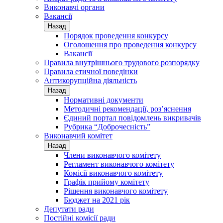
Виконавчі органи
Вакансії
Назад
Порядок проведення конкурсу
Оголошення про проведення конкурсу
Вакансії
Правила внутрішнього трудового розпорядку
Правила етичної поведінки
Антикорупційна діяльність
Назад
Нормативні документи
Методичні рекомендації, роз’яснення
Єдиний портал повідомлень викривачів
Рубрика “Доброчесність”
Виконавчий комітет
Назад
Члени виконавчого комітету
Регламент виконавчого комітету
Комісії виконавчого комітету
Графік прийому комітету
Рішення виконавчого комітету
Бюджет на 2021 рік
Депутати ради
Постійні комісії ради