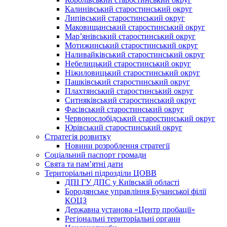
Калинівський старостинський округ
Липівський старостинський округ
Маковищанський старостинський округ
Мар’янівський старостинський округ
Мотижинський старостинський округ
Наливайківський старостинський округ
Небелицький старостинський округ
Ніжиловицький старостинський округ
Пашківський старостинський округ
Плахтянський старостинський округ
Ситняківський старостинський округ
Фасівський старостинський округ
Червонослобідський старостинський округ
Юрівський старостинський округ
Стратегія розвитку
Новини розроблення стратегії
Соціальний паспорт громади
Свята та пам’ятні дати
Територіальні підрозділи ЦОВВ
ДПІ ГУ ДПС у Київській області
Бородянське управління Бучанської філії
КОЦЗ
Державна установа «Центр пробації»
Регіональні територіальні органи