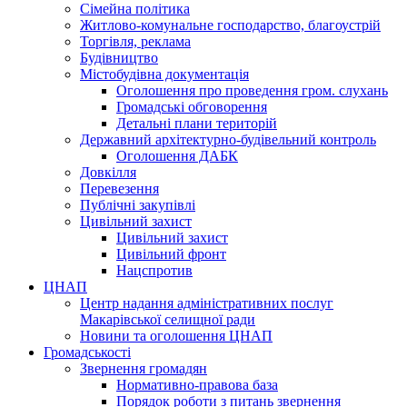
Сімейна політика
Житлово-комунальне господарство, благоустрій
Торгівля, реклама
Будівництво
Містобудівна документація
Оголошення про проведення гром. слухань
Громадські обговорення
Детальні плани територій
Державний архітектурно-будівельний контроль
Оголошення ДАБК
Довкілля
Перевезення
Публічні закупівлі
Цивільний захист
Цивільний захист
Цивільний фронт
Нацспротив
ЦНАП
Центр надання адміністративних послуг
Макарівської селищної ради
Новини та оголошення ЦНАП
Громадськості
Звернення громадян
Нормативно-правова база
Порядок роботи з питань звернення