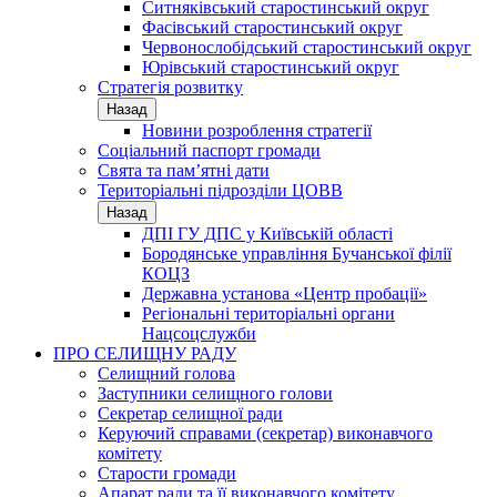
Ситняківський старостинський округ
Фасівський старостинський округ
Червонослобідський старостинський округ
Юрівський старостинський округ
Стратегія розвитку
Назад
Новини розроблення стратегії
Соціальний паспорт громади
Свята та пам’ятні дати
Територіальні підрозділи ЦОВВ
Назад
ДПІ ГУ ДПС у Київській області
Бородянське управління Бучанської філії
КОЦЗ
Державна установа «Центр пробації»
Регіональні територіальні органи
Нацсоцслужби
ПРО СЕЛИЩНУ РАДУ
Селищний голова
Заступники селищного голови
Секретар селищної ради
Керуючий справами (секретар) виконавчого
комітету
Старости громади
Апарат ради та її виконавчого комітету