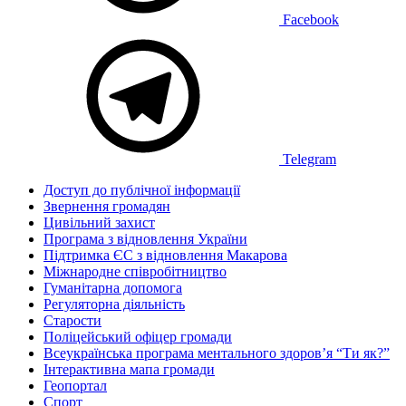
Facebook
Telegram
Доступ до публічної інформації
Звернення громадян
Цивільний захист
Програма з відновлення України
Підтримка ЄС з відновлення Макарова
Міжнародне співробітництво
Гуманітарна допомога
Регуляторна діяльність
Старости
Поліцейський офіцер громади
Всеукраїнська програма ментального здоров’я “Ти як?”
Інтерактивна мапа громади
Геопортал
Спорт