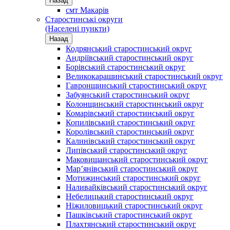
Назад
смт Макарів
Старостинські округи
(Населені пункти)
Назад
Кодрянський старостинський округ
Андріївський старостинський округ
Борівський старостинський округ
Великокарашинський старостинський округ
Гавронщинський старостинський округ
Забуянський старостинський округ
Колонщинський старостинський округ
Комарівський старостинський округ
Копилівський старостинський округ
Королівський старостинський округ
Калинівський старостинський округ
Липівський старостинський округ
Маковищанський старостинський округ
Мар’янівський старостинський округ
Мотижинський старостинський округ
Наливайківський старостинський округ
Небелицький старостинський округ
Ніжиловицький старостинський округ
Пашківський старостинський округ
Плахтянський старостинський округ