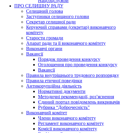
Нацсоцслужби
ПРО СЕЛИЩНУ РАДУ
Селищний голова
Заступники селищного голови
Секретар селищної ради
Керуючий справами (секретар) виконавчого
комітету
Старости громади
Апарат ради та її виконавчого комітету
Виконавчі органи
Вакансії
Порядок проведення конкурсу
Оголошення про проведення конкурсу
Вакансії
Правила внутрішнього трудового розпорядку
Правила етичної поведінки
Антикорупційна діяльність
Нормативні документи
Методичні рекомендації, роз’яснення
Єдиний портал повідомлень викривачів
Рубрика “Доброчесність”
Виконавчий комітет
Члени виконавчого комітету
Регламент виконавчого комітету
Комісії виконавчого комітету