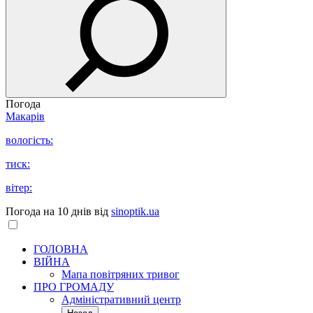
Погода
Макарів
вологість:
тиск:
вітер:
Погода на 10 днів від
sinoptik.ua
ГОЛОВНА
ВІЙНА
Мапа повітряних тривог
ПРО ГРОМАДУ
Aдміністративний центр