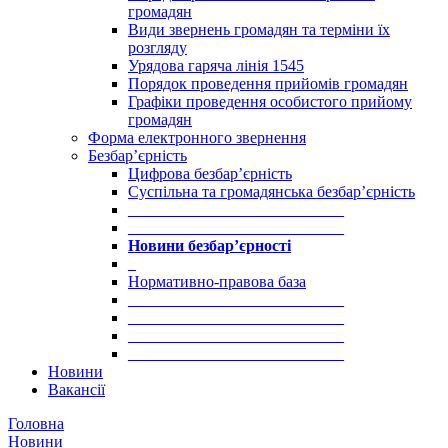
громадян
Види звернень громадян та терміни їх
розгляду
Урядова гаряча лінія 1545
Порядок проведення прийомів громадян
Графіки проведення особистого прийому
громадян
Форма електронного звернення
Безбар’єрність
Цифрова безбар’єрність
Суспільна та громадянська безбар’єрність
___________________________
___________________________
Новини безбар’єрності
_
Нормативно-правова база
___________________________
___________________________
___________________________
___________________________
Новини
Вакансії
Головна
Новини