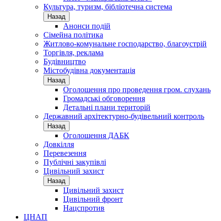
Культура, туризм, бібліотечна система
Назад
Анонси подій
Сімейна політика
Житлово-комунальне господарство, благоустрій
Торгівля, реклама
Будівництво
Містобудівна документація
Назад
Оголошення про проведення гром. слухань
Громадські обговорення
Детальні плани територій
Державний архітектурно-будівельний контроль
Назад
Оголошення ДАБК
Довкілля
Перевезення
Публічні закупівлі
Цивільний захист
Назад
Цивільний захист
Цивільний фронт
Нацспротив
ЦНАП