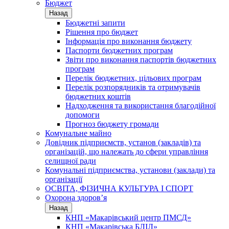
Бюджет
Назад
Бюджетні запити
Рішення про бюджет
Інформація про виконання бюджету
Паспорти бюджетних програм
Звіти про виконання паспортів бюджетних
програм
Перелік бюджетних, цільових програм
Перелік розпорядників та отримувачів
бюджетних коштів
Надходження та використання благодійної
допомоги
Прогноз бюджету громади
Комунальне майно
Довідник підприємств, установ (закладів) та
організацій, що належать до сфери управління
селищної ради
Комунальні підприємства, установи (заклади) та
організації
ОСВІТА, ФІЗИЧНА КУЛЬТУРА І СПОРТ
Охорона здоров’я
Назад
КНП «Макарівський центр ПМСД»
КНП «Макарівська БЛІЛ»