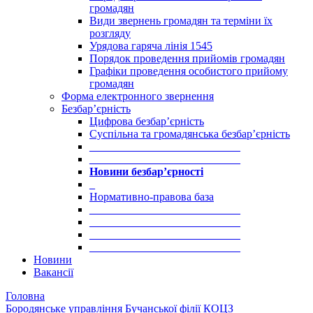
громадян
Види звернень громадян та терміни їх
розгляду
Урядова гаряча лінія 1545
Порядок проведення прийомів громадян
Графіки проведення особистого прийому
громадян
Форма електронного звернення
Безбар’єрність
Цифрова безбар’єрність
Суспільна та громадянська безбар’єрність
___________________________
___________________________
Новини безбар’єрності
_
Нормативно-правова база
___________________________
___________________________
___________________________
___________________________
Новини
Вакансії
Головна
Бородянське управління Бучанської філії КОЦЗ