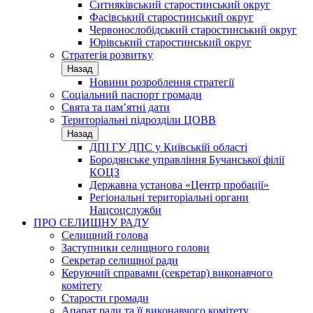
Ситняківський старостинський округ
Фасівський старостинський округ
Червонослобідський старостинський округ
Юрівський старостинський округ
Стратегія розвитку
Назад
Новини розроблення стратегії
Соціальний паспорт громади
Свята та пам’ятні дати
Територіальні підрозділи ЦОВВ
Назад
ДПІ ГУ ДПС у Київській області
Бородянське управління Бучанської філії
КОЦЗ
Державна установа «Центр пробації»
Регіональні територіальні органи
Нацсоцслужби
ПРО СЕЛИЩНУ РАДУ
Селищний голова
Заступники селищного голови
Секретар селищної ради
Керуючий справами (секретар) виконавчого
комітету
Старости громади
Апарат ради та її виконавчого комітету