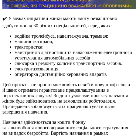
✔️ У межах ініціативи жінки мають змогу безкоштовно
здобути понад 30 різних спеціальностей, серед яких:
водійка тролейбуса, навантажувача, трамвая;
машиністка крана;
трактористка;
майстриня з діагностики та налагодження електронного
устаткування автомобільних засобів ;
слюсарка з ремонту колісних транспортних засобів.
електрогазозварниця
операторка дистанційно керованих апаратів
Цей проєкт – не просто можливість освоїти нову професію, а
й шанс отримати гарантоване працевлаштування в
перспективних галузях! Згідно з умовами проєкту навчання
жінок буде здійснюватись на замовлення роботодавця.
Працедавець зобов’язується їх працевлаштувати після
завершення навчання.
Навчання здійснюється за кошти Фонду
загальнообов’язкового державного соціального страхування
на випадок безробіття. Вартість навчання в рамках