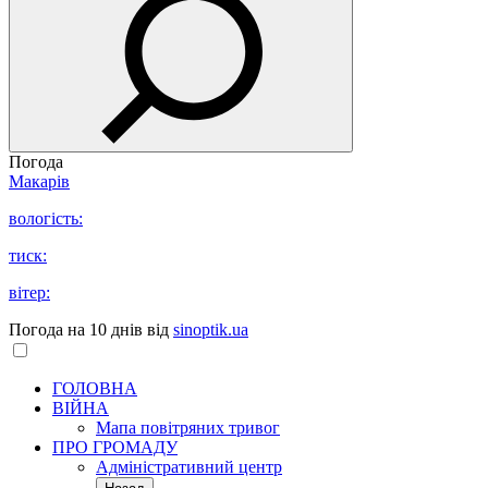
Погода
Макарів
вологість:
тиск:
вітер:
Погода на 10 днів від
sinoptik.ua
ГОЛОВНА
ВІЙНА
Мапа повітряних тривог
ПРО ГРОМАДУ
Aдміністративний центр