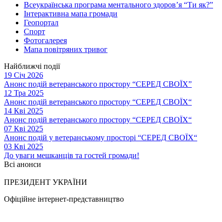
Всеукраїнська програма ментального здоров’я “Ти як?”
Інтерактивна мапа громади
Геопортал
Спорт
Фотогалерея
Мапа повітряних тривог
Найближчі події
19 Січ 2026
Анонс подій ветеранського простору “СЕРЕД СВОЇХ”
12 Тра 2025
Анонс подій ветеранського простору “СЕРЕД СВОЇХ“
14 Кві 2025
Анонс подій ветеранського простору “СЕРЕД СВОЇХ“
07 Кві 2025
Анонс подій у ветеранському просторі “СЕРЕД СВОЇХ“
03 Кві 2025
До уваги мешканців та гостей громади!
Всі анонси
ПРЕЗИДЕНТ УКРАЇНИ
Офіційне інтернет-представництво