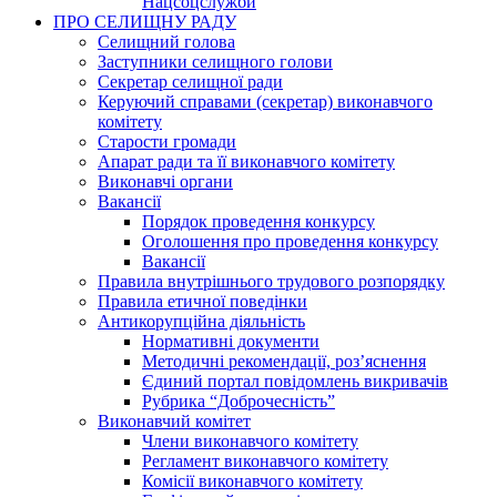
Нацсоцслужби
ПРО СЕЛИЩНУ РАДУ
Селищний голова
Заступники селищного голови
Секретар селищної ради
Керуючий справами (секретар) виконавчого
комітету
Старости громади
Апарат ради та її виконавчого комітету
Виконавчі органи
Вакансії
Порядок проведення конкурсу
Оголошення про проведення конкурсу
Вакансії
Правила внутрішнього трудового розпорядку
Правила етичної поведінки
Антикорупційна діяльність
Нормативні документи
Методичні рекомендації, роз’яснення
Єдиний портал повідомлень викривачів
Рубрика “Доброчесність”
Виконавчий комітет
Члени виконавчого комітету
Регламент виконавчого комітету
Комісії виконавчого комітету