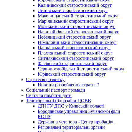
Калинівський старостинський округ
Липівський старостинський округ
Маковищанський старостинський округ
Мар’янівський старостинський округ
Мотижинський старостинський округ
Наливайківський старостинський округ
Небелицький старостинський округ
Ніжиловицький старостинський округ
Пашківський старостинський округ
Плахтянський старостинський округ
Ситняківський старостинський округ
Фасівський старостинський округ
Червонослобідський старостинський округ
Юрівський старостинський округ
Стратегія розвитку
Новини розроблення стратегії
Соціальний паспорт громади
Свята та пам’ятні дати
Територіальні підрозділи ЦОВВ
ДПІ ГУ ДПС у Київській області
Бородянське управління Бучанської філії
КОЦЗ
Державна установа «Центр пробації»
Регіональні територіальні органи