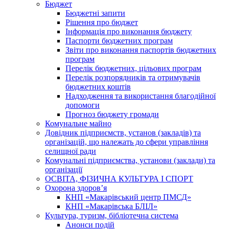
Бюджет
Бюджетні запити
Рішення про бюджет
Інформація про виконання бюджету
Паспорти бюджетних програм
Звіти про виконання паспортів бюджетних
програм
Перелік бюджетних, цільових програм
Перелік розпорядників та отримувачів
бюджетних коштів
Надходження та використання благодійної
допомоги
Прогноз бюджету громади
Комунальне майно
Довідник підприємств, установ (закладів) та
організацій, що належать до сфери управління
селищної ради
Комунальні підприємства, установи (заклади) та
організації
ОСВІТА, ФІЗИЧНА КУЛЬТУРА І СПОРТ
Охорона здоров’я
КНП «Макарівський центр ПМСД»
КНП «Макарівська БЛІЛ»
Культура, туризм, бібліотечна система
Анонси подій