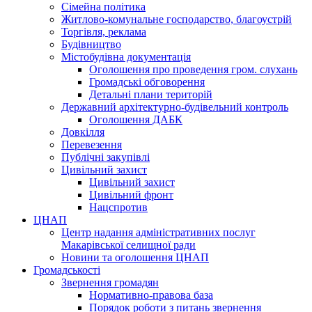
Сімейна політика
Житлово-комунальне господарство, благоустрій
Торгівля, реклама
Будівництво
Містобудівна документація
Оголошення про проведення гром. слухань
Громадські обговорення
Детальні плани територій
Державний архітектурно-будівельний контроль
Оголошення ДАБК
Довкілля
Перевезення
Публічні закупівлі
Цивільний захист
Цивільний захист
Цивільний фронт
Нацспротив
ЦНАП
Центр надання адміністративних послуг
Макарівської селищної ради
Новини та оголошення ЦНАП
Громадськості
Звернення громадян
Нормативно-правова база
Порядок роботи з питань звернення