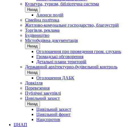
Культура, туризм, бібліотечна система
Назад
Анонси подій
Сімейна політика
Житлово-комунальне господарство, благоустрій
Торгівля, реклама
Будівництво
Містобудівна документація
Назад
Оголошення про проведення гром. слухань
Громадські обговорення
Детальні плани територій
Державний архітектурно-будівельний контроль
Назад
Оголошення ДАБК
Довкілля
Перевезення
Публічні закупівлі
Цивільний захист
Назад
Цивільний захист
Цивільний фронт
Нацспротив
ЦНАП