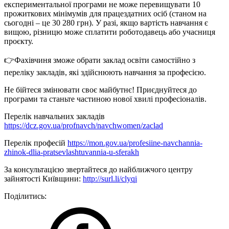
експериментальної програми не може перевищувати 10
прожиткових мінімумів для працездатних осіб (станом на
сьогодні – це 30 280 грн). У разі, якщо вартість навчання є
вищою, різницю може сплатити роботодавець або учасниця
проєкту.
👉Фахівчиня зможе обрати заклад освіти самостійно з
переліку закладів, які здійснюють навчання за професією.
Не бійтеся змінювати своє майбутнє! Приєднуйтеся до
програми та станьте частиною нової хвилі професіоналів.
Перелік навчальних закладів
https://dcz.gov.ua/profnavch/navchwomen/zaclad
Перелік професій
https://mon.gov.ua/profesiine-navchannia-
zhinok-dlia-pratsevlashtuvannia-u-sferakh
За консультацією звертайтеся до найближчого центру
зайнятості Київщини:
http://surl.li/clyqi
Поділитись: