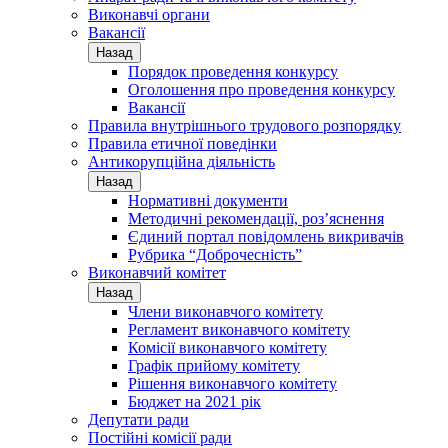
Виконавчі органи
Вакансії
Назад
Порядок проведення конкурсу
Оголошення про проведення конкурсу
Вакансії
Правила внутрішнього трудового розпорядку
Правила етичної поведінки
Антикорупційна діяльність
Назад
Нормативні документи
Методичні рекомендації, роз’яснення
Єдиний портал повідомлень викривачів
Рубрика “Доброчесність”
Виконавчий комітет
Назад
Члени виконавчого комітету
Регламент виконавчого комітету
Комісії виконавчого комітету
Графік прийому комітету
Рішення виконавчого комітету
Бюджет на 2021 рік
Депутати ради
Постійні комісії ради