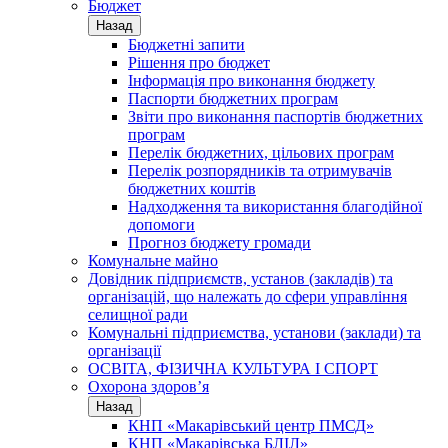
Бюджет
Назад
Бюджетні запити
Рішення про бюджет
Інформація про виконання бюджету
Паспорти бюджетних програм
Звіти про виконання паспортів бюджетних
програм
Перелік бюджетних, цільових програм
Перелік розпорядників та отримувачів
бюджетних коштів
Надходження та використання благодійної
допомоги
Прогноз бюджету громади
Комунальне майно
Довідник підприємств, установ (закладів) та
організацій, що належать до сфери управління
селищної ради
Комунальні підприємства, установи (заклади) та
організації
ОСВІТА, ФІЗИЧНА КУЛЬТУРА І СПОРТ
Охорона здоров’я
Назад
КНП «Макарівський центр ПМСД»
КНП «Макарівська БЛІЛ»