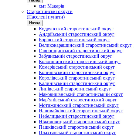
Назад
смт Макарів
Старостинські округи
(Населені пункти)
Назад
Кодрянський старостинський округ
Андріївський старостинський округ
Борівський старостинський округ
Великокарашинський старостинський округ
Гавронщинський старостинський округ
Забуянський старостинський округ
Колонщинський старостинський округ
Комарівський старостинський округ
Копилівський старостинський округ
Королівський старостинський округ
Калинівський старостинський округ
Липівський старостинський округ
Маковищанський старостинський округ
Мар’янівський старостинський округ
Мотижинський старостинський округ
Наливайківський старостинський округ
Небелицький старостинський округ
Ніжиловицький старостинський округ
Пашківський старостинський округ
Плахтянський старостинський округ