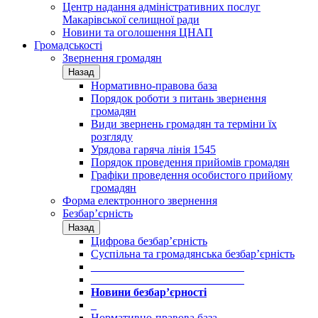
Центр надання адміністративних послуг
Макарівської селищної ради
Новини та оголошення ЦНАП
Громадськості
Звернення громадян
Назад
Нормативно-правова база
Порядок роботи з питань звернення
громадян
Види звернень громадян та терміни їх
розгляду
Урядова гаряча лінія 1545
Порядок проведення прийомів громадян
Графіки проведення особистого прийому
громадян
Форма електронного звернення
Безбар’єрність
Назад
Цифрова безбар’єрність
Суспільна та громадянська безбар’єрність
___________________________
___________________________
Новини безбар’єрності
_
Нормативно-правова база