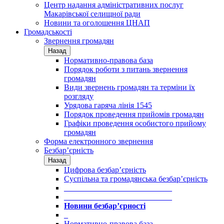
Центр надання адміністративних послуг
Макарівської селищної ради
Новини та оголошення ЦНАП
Громадськості
Звернення громадян
Назад
Нормативно-правова база
Порядок роботи з питань звернення
громадян
Види звернень громадян та терміни їх
розгляду
Урядова гаряча лінія 1545
Порядок проведення прийомів громадян
Графіки проведення особистого прийому
громадян
Форма електронного звернення
Безбар’єрність
Назад
Цифрова безбар’єрність
Суспільна та громадянська безбар’єрність
___________________________
___________________________
Новини безбар’єрності
_
Нормативно-правова база