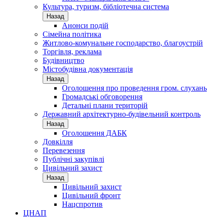
Культура, туризм, бібліотечна система
Назад
Анонси подій
Сімейна політика
Житлово-комунальне господарство, благоустрій
Торгівля, реклама
Будівництво
Містобудівна документація
Назад
Оголошення про проведення гром. слухань
Громадські обговорення
Детальні плани територій
Державний архітектурно-будівельний контроль
Назад
Оголошення ДАБК
Довкілля
Перевезення
Публічні закупівлі
Цивільний захист
Назад
Цивільний захист
Цивільний фронт
Нацспротив
ЦНАП