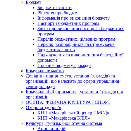
Бюджет
Бюджетні запити
Рішення про бюджет
Інформація про виконання бюджету
Паспорти бюджетних програм
Звіти про виконання паспортів бюджетних
програм
Перелік бюджетних, цільових програм
Перелік розпорядників та отримувачів
бюджетних коштів
Надходження та використання благодійної
допомоги
Прогноз бюджету громади
Комунальне майно
Довідник підприємств, установ (закладів) та
організацій, що належать до сфери управління
селищної ради
Комунальні підприємства, установи (заклади) та
організації
ОСВІТА, ФІЗИЧНА КУЛЬТУРА І СПОРТ
Охорона здоров’я
КНП «Макарівський центр ПМСД»
КНП «Макарівська БЛІЛ»
Культура, туризм, бібліотечна система
Анонси подій