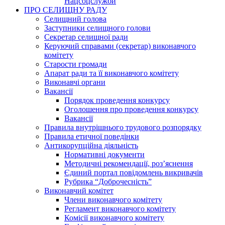
Нацсоцслужби
ПРО СЕЛИЩНУ РАДУ
Селищний голова
Заступники селищного голови
Секретар селищної ради
Керуючий справами (секретар) виконавчого
комітету
Старости громади
Апарат ради та її виконавчого комітету
Виконавчі органи
Вакансії
Порядок проведення конкурсу
Оголошення про проведення конкурсу
Вакансії
Правила внутрішнього трудового розпорядку
Правила етичної поведінки
Антикорупційна діяльність
Нормативні документи
Методичні рекомендації, роз’яснення
Єдиний портал повідомлень викривачів
Рубрика “Доброчесність”
Виконавчий комітет
Члени виконавчого комітету
Регламент виконавчого комітету
Комісії виконавчого комітету