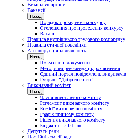
Виконавчі органи
Вакансії
Назад
Порядок проведення конкурсу
Оголошення про проведення конкурсу
Вакансії
Правила внутрішнього трудового розпорядку
Правила етичної поведінки
Антикорупційна діяльність
Назад
Нормативні документи
Методичні рекомендації, роз’яснення
Єдиний портал повідомлень викривачів
Рубрика “Доброчесність”
Виконавчий комітет
Назад
Члени виконавчого комітету
Регламент виконавчого комітету
Комісії виконавчого комітету
Графік прийому комітету
Рішення виконавчого комітету
Бюджет на 2021 рік
Депутати ради
Постійні комісії ради