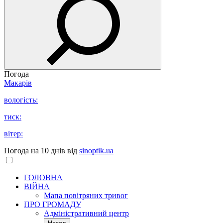
Погода
Макарів
вологість:
тиск:
вітер:
Погода на 10 днів від
sinoptik.ua
ГОЛОВНА
ВІЙНА
Мапа повітряних тривог
ПРО ГРОМАДУ
Aдміністративний центр