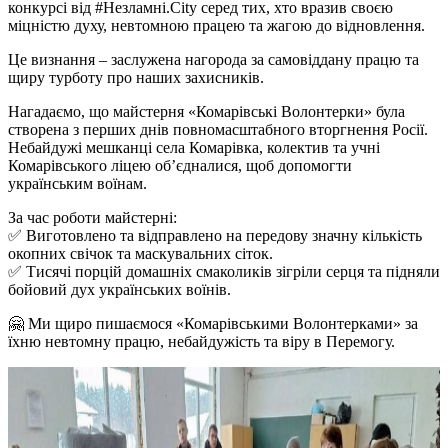
конкурсі від #Незламні.City серед тих, хто вразив своєю
міцністю духу, невтомною працею та жагою до відновлення.
Це визнання – заслужена нагорода за самовіддану працю та
щиру турботу про наших захисників.
Нагадаємо, що майстерня «Комарівські Волонтерки» була
створена з перших днів повномасштабного вторгнення Росії.
Небайдужі мешканці села Комарівка, колектив та учні
Комарівського ліцею об’єдналися, щоб допомогти
українським воїнам.
За час роботи майстерні:
✅ Виготовлено та відправлено на передову значну кількість
окопних свічок та маскувальних сіток.
✅ Тисячі порцій домашніх смаколиків зігріли серця та підняли
бойовий дух українських воїнів.
🤗 Ми щиро пишаємося «Комарівськими Волонтерками» за
їхню невтомну працю, небайдужість та віру в Перемогу.