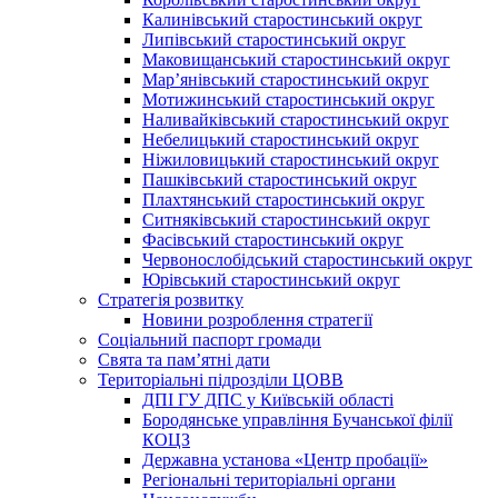
Калинівський старостинський округ
Липівський старостинський округ
Маковищанський старостинський округ
Мар’янівський старостинський округ
Мотижинський старостинський округ
Наливайківський старостинський округ
Небелицький старостинський округ
Ніжиловицький старостинський округ
Пашківський старостинський округ
Плахтянський старостинський округ
Ситняківський старостинський округ
Фасівський старостинський округ
Червонослобідський старостинський округ
Юрівський старостинський округ
Стратегія розвитку
Новини розроблення стратегії
Соціальний паспорт громади
Свята та пам’ятні дати
Територіальні підрозділи ЦОВВ
ДПІ ГУ ДПС у Київській області
Бородянське управління Бучанської філії
КОЦЗ
Державна установа «Центр пробації»
Регіональні територіальні органи