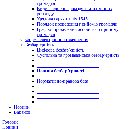
громадян
Види звернень громадян та терміни їх
розгляду
Урядова гаряча лінія 1545
Порядок проведення прийомів громадян
Графіки проведення особистого прийому
громадян
Форма електронного звернення
Безбар’єрність
Цифрова безбар’єрність
Суспільна та громадянська безбар’єрність
___________________________
___________________________
Новини безбар’єрності
_
Нормативно-правова база
___________________________
___________________________
___________________________
___________________________
Новини
Вакансії
Головна
Новини