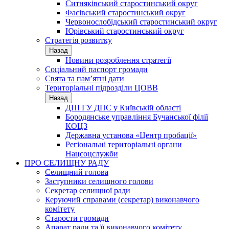
Ситняківський старостинський округ
Фасівський старостинський округ
Червонослобідський старостинський округ
Юрівський старостинський округ
Стратегія розвитку
Назад
Новини розроблення стратегії
Соціальний паспорт громади
Свята та пам’ятні дати
Територіальні підрозділи ЦОВВ
Назад
ДПІ ГУ ДПС у Київській області
Бородянське управління Бучанської філії
КОЦЗ
Державна установа «Центр пробації»
Регіональні територіальні органи
Нацсоцслужби
ПРО СЕЛИЩНУ РАДУ
Селищний голова
Заступники селищного голови
Секретар селищної ради
Керуючий справами (секретар) виконавчого
комітету
Старости громади
Апарат ради та її виконавчого комітету