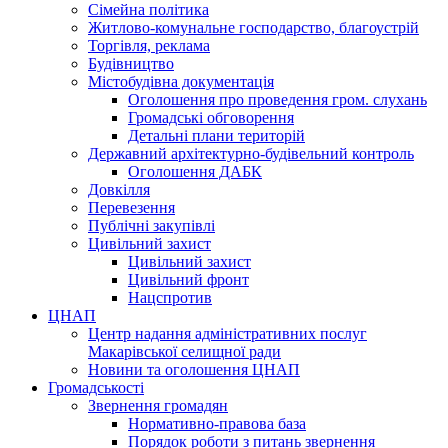
Сімейна політика
Житлово-комунальне господарство, благоустрій
Торгівля, реклама
Будівництво
Містобудівна документація
Оголошення про проведення гром. слухань
Громадські обговорення
Детальні плани територій
Державний архітектурно-будівельний контроль
Оголошення ДАБК
Довкілля
Перевезення
Публічні закупівлі
Цивільний захист
Цивільний захист
Цивільний фронт
Нацспротив
ЦНАП
Центр надання адміністративних послуг
Макарівської селищної ради
Новини та оголошення ЦНАП
Громадськості
Звернення громадян
Нормативно-правова база
Порядок роботи з питань звернення