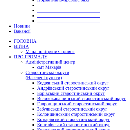
___________________________
___________________________
___________________________
___________________________
Новини
Вакансії
ГОЛОВНА
ВІЙНА
Мапа повітряних тривог
ПРО ГРОМАДУ
Aдміністративний центр
смт Макарів
Старостинські округи
(Населені пункти)
Кодрянський старостинський округ
Андріївський старостинський округ
Борівський старостинський округ
Великокарашинський старостинський округ
Гавронщинський старостинський округ
Забуянський старостинський округ
Колонщинський старостинський округ
Комарівський старостинський округ
Копилівський старостинський округ
Королівський старостинський округ