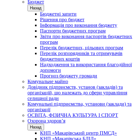
Бюджет
Назад
Бюджетні запити
Рішення про бюджет
Інформація про виконання бюджету
Паспорти бюджетних програм
Звіти про виконання паспортів бюджетних
програм
Перелік бюджетних, цільових програм
Перелік розпорядників та отримувачів
бюджетних коштів
Надходження та використання благодійної
допомоги
Прогноз бюджету громади
Комунальне майно
Довідник підприємств, установ (закладів) та
організацій, що належать до сфери управління
селищної ради
Комунальні підприємства, установи (заклади) та
організації
ОСВІТА, ФІЗИЧНА КУЛЬТУРА І СПОРТ
Охорона здоров’я
Назад
КНП «Макарівський центр ПМСД»
КНП «Макарівська БЛІЛ»