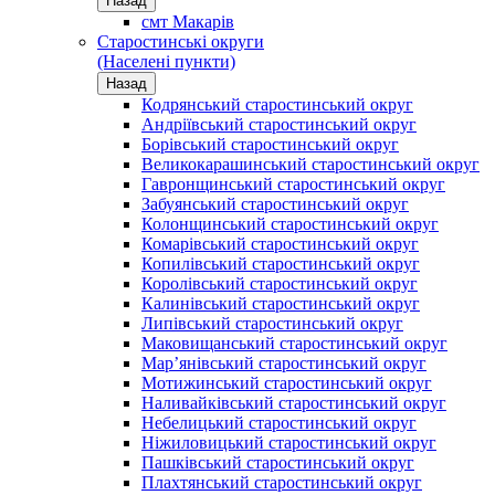
Назад
смт Макарів
Старостинські округи
(Населені пункти)
Назад
Кодрянський старостинський округ
Андріївський старостинський округ
Борівський старостинський округ
Великокарашинський старостинський округ
Гавронщинський старостинський округ
Забуянський старостинський округ
Колонщинський старостинський округ
Комарівський старостинський округ
Копилівський старостинський округ
Королівський старостинський округ
Калинівський старостинський округ
Липівський старостинський округ
Маковищанський старостинський округ
Мар’янівський старостинський округ
Мотижинський старостинський округ
Наливайківський старостинський округ
Небелицький старостинський округ
Ніжиловицький старостинський округ
Пашківський старостинський округ
Плахтянський старостинський округ