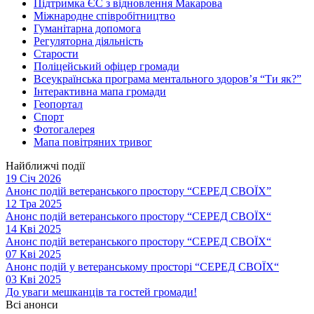
Підтримка ЄС з відновлення Макарова
Міжнародне співробітництво
Гуманітарна допомога
Регуляторна діяльність
Старости
Поліцейський офіцер громади
Всеукраїнська програма ментального здоров’я “Ти як?”
Інтерактивна мапа громади
Геопортал
Спорт
Фотогалерея
Мапа повітряних тривог
Найближчі події
19 Січ 2026
Анонс подій ветеранського простору “СЕРЕД СВОЇХ”
12 Тра 2025
Анонс подій ветеранського простору “СЕРЕД СВОЇХ“
14 Кві 2025
Анонс подій ветеранського простору “СЕРЕД СВОЇХ“
07 Кві 2025
Анонс подій у ветеранському просторі “СЕРЕД СВОЇХ“
03 Кві 2025
До уваги мешканців та гостей громади!
Всі анонси