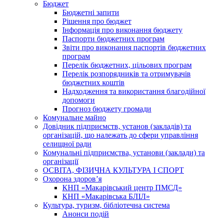
Бюджет
Бюджетні запити
Рішення про бюджет
Інформація про виконання бюджету
Паспорти бюджетних програм
Звіти про виконання паспортів бюджетних
програм
Перелік бюджетних, цільових програм
Перелік розпорядників та отримувачів
бюджетних коштів
Надходження та використання благодійної
допомоги
Прогноз бюджету громади
Комунальне майно
Довідник підприємств, установ (закладів) та
організацій, що належать до сфери управління
селищної ради
Комунальні підприємства, установи (заклади) та
організації
ОСВІТА, ФІЗИЧНА КУЛЬТУРА І СПОРТ
Охорона здоров’я
КНП «Макарівський центр ПМСД»
КНП «Макарівська БЛІЛ»
Культура, туризм, бібліотечна система
Анонси подій