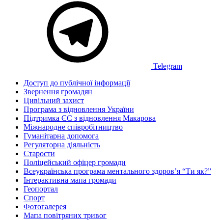
Telegram
Доступ до публічної інформації
Звернення громадян
Цивільний захист
Програма з відновлення України
Підтримка ЄС з відновлення Макарова
Міжнародне співробітництво
Гуманітарна допомога
Регуляторна діяльність
Старости
Поліцейський офіцер громади
Всеукраїнська програма ментального здоров’я “Ти як?”
Інтерактивна мапа громади
Геопортал
Спорт
Фотогалерея
Мапа повітряних тривог