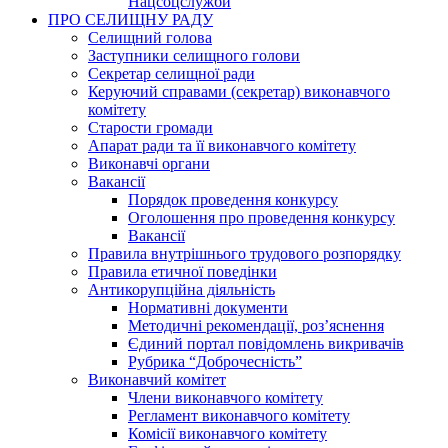
Нацсоцслужби
ПРО СЕЛИЩНУ РАДУ
Селищний голова
Заступники селищного голови
Секретар селищної ради
Керуючий справами (секретар) виконавчого
комітету
Старости громади
Апарат ради та її виконавчого комітету
Виконавчі органи
Вакансії
Порядок проведення конкурсу
Оголошення про проведення конкурсу
Вакансії
Правила внутрішнього трудового розпорядку
Правила етичної поведінки
Антикорупційна діяльність
Нормативні документи
Методичні рекомендації, роз’яснення
Єдиний портал повідомлень викривачів
Рубрика “Доброчесність”
Виконавчий комітет
Члени виконавчого комітету
Регламент виконавчого комітету
Комісії виконавчого комітету