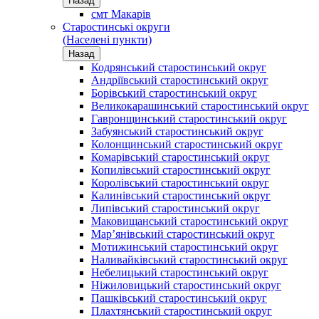
Назад
смт Макарів
Старостинські округи
(Населені пункти)
Назад
Кодрянський старостинський округ
Андріївський старостинський округ
Борівський старостинський округ
Великокарашинський старостинський округ
Гавронщинський старостинський округ
Забуянський старостинський округ
Колонщинський старостинський округ
Комарівський старостинський округ
Копилівський старостинський округ
Королівський старостинський округ
Калинівський старостинський округ
Липівський старостинський округ
Маковищанський старостинський округ
Мар’янівський старостинський округ
Мотижинський старостинський округ
Наливайківський старостинський округ
Небелицький старостинський округ
Ніжиловицький старостинський округ
Пашківський старостинський округ
Плахтянський старостинський округ