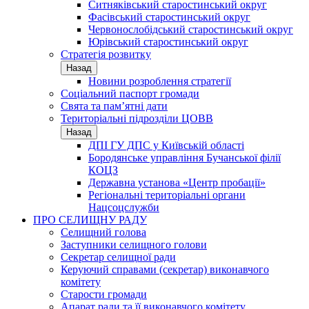
Ситняківський старостинський округ
Фасівський старостинський округ
Червонослобідський старостинський округ
Юрівський старостинський округ
Стратегія розвитку
Назад
Новини розроблення стратегії
Соціальний паспорт громади
Свята та пам’ятні дати
Територіальні підрозділи ЦОВВ
Назад
ДПІ ГУ ДПС у Київській області
Бородянське управління Бучанської філії
КОЦЗ
Державна установа «Центр пробації»
Регіональні територіальні органи
Нацсоцслужби
ПРО СЕЛИЩНУ РАДУ
Селищний голова
Заступники селищного голови
Секретар селищної ради
Керуючий справами (секретар) виконавчого
комітету
Старости громади
Апарат ради та її виконавчого комітету