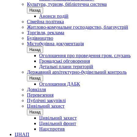
Культура, туризм, бібліотечна система
Назад
Анонси подій
Сімейна політика
Житлово-комунальне господарство, благоустрій
Торгівля, реклама
Будівництво
Містобудівна документація
Назад
Оголошення про проведення гром. слухань
Громадські обговорення
Детальні плани територій
Державний архітектурно-будівельний контроль
Назад
Оголошення ДАБК
Довкілля
Перевезення
Публічні закупівлі
Цивільний захист
Назад
Цивільний захист
Цивільний фронт
Нацспротив
ЦНАП