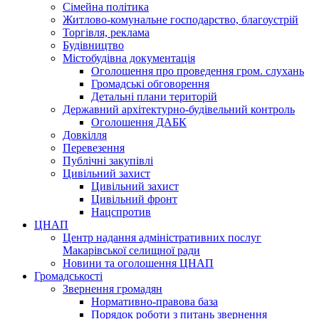
Сімейна політика
Житлово-комунальне господарство, благоустрій
Торгівля, реклама
Будівництво
Містобудівна документація
Оголошення про проведення гром. слухань
Громадські обговорення
Детальні плани територій
Державний архітектурно-будівельний контроль
Оголошення ДАБК
Довкілля
Перевезення
Публічні закупівлі
Цивільний захист
Цивільний захист
Цивільний фронт
Нацспротив
ЦНАП
Центр надання адміністративних послуг
Макарівської селищної ради
Новини та оголошення ЦНАП
Громадськості
Звернення громадян
Нормативно-правова база
Порядок роботи з питань звернення