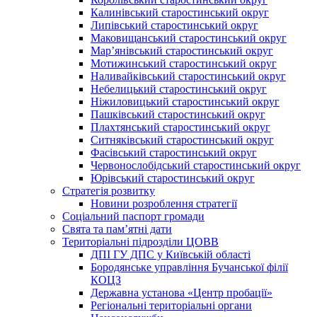
Калинівський старостинський округ
Липівський старостинський округ
Маковищанський старостинський округ
Мар’янівський старостинський округ
Мотижинський старостинський округ
Наливайківський старостинський округ
Небелицький старостинський округ
Ніжиловицький старостинський округ
Пашківський старостинський округ
Плахтянський старостинський округ
Ситняківський старостинський округ
Фасівський старостинський округ
Червонослобідський старостинський округ
Юрівський старостинський округ
Стратегія розвитку
Новини розроблення стратегії
Соціальний паспорт громади
Свята та пам’ятні дати
Територіальні підрозділи ЦОВВ
ДПІ ГУ ДПС у Київській області
Бородянське управління Бучанської філії
КОЦЗ
Державна установа «Центр пробації»
Регіональні територіальні органи