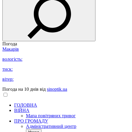
Погода
Макарів
вологість:
тиск:
вітер:
Погода на 10 днів від
sinoptik.ua
ГОЛОВНА
ВІЙНА
Мапа повітряних тривог
ПРО ГРОМАДУ
Aдміністративний центр