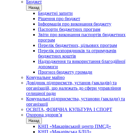
Бюджет
Назад
Бюджетні запити
Рішення про бюджет
Інформація про виконання бюджету
Паспорти бюджетних програм
Звіти про виконання паспортів бюджетних
програм
Перелік бюджетних, цільових програм
Перелік розпорядників та отримувачів
бюджетних коштів
Надходження та використання благодійної
допомоги
Прогноз бюджету громади
Комунальне майно
Довідник підприємств, установ (закладів) та
організацій, що належать до сфери управління
селищної ради
Комунальні підприємства, установи (заклади) та
організації
ОСВІТА, ФІЗИЧНА КУЛЬТУРА І СПОРТ
Охорона здоров’я
Назад
КНП «Макарівський центр ПМСД»
КНП «Макарівська БЛІЛ»