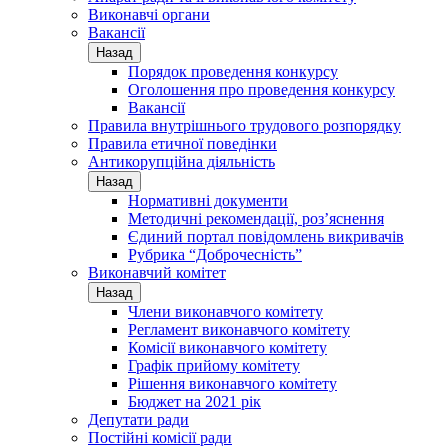
Виконавчі органи
Вакансії
Назад
Порядок проведення конкурсу
Оголошення про проведення конкурсу
Вакансії
Правила внутрішнього трудового розпорядку
Правила етичної поведінки
Антикорупційна діяльність
Назад
Нормативні документи
Методичні рекомендації, роз’яснення
Єдиний портал повідомлень викривачів
Рубрика “Доброчесність”
Виконавчий комітет
Назад
Члени виконавчого комітету
Регламент виконавчого комітету
Комісії виконавчого комітету
Графік прийому комітету
Рішення виконавчого комітету
Бюджет на 2021 рік
Депутати ради
Постійні комісії ради