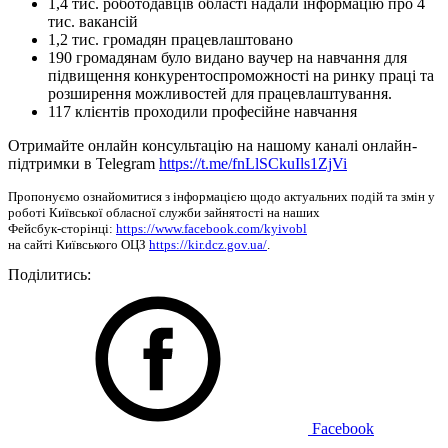
1,4 тис. роботодавців області надали інформацію про 4
тис. вакансій
1,2 тис. громадян працевлаштовано
190 громадянам було видано ваучер на навчання для
підвищення конкурентоспроможності на ринку праці та
розширення можливостей для працевлаштування.
117 клієнтів проходили професійне навчання
Отримайте онлайн консультацію на нашому каналі онлайн-
підтримки в Telegram
https://t.me/fnLlSCkuIls1ZjVi
Пропонуємо ознайомитися з інформацією щодо актуальних подій та змін у
роботі Київської обласної служби зайнятості на наших
Фейсбук-сторінці:
https://www.facebook.com/kyivobl
на сайті Київського ОЦЗ
https://kir.dcz.gov.ua/
.
Поділитись:
Facebook