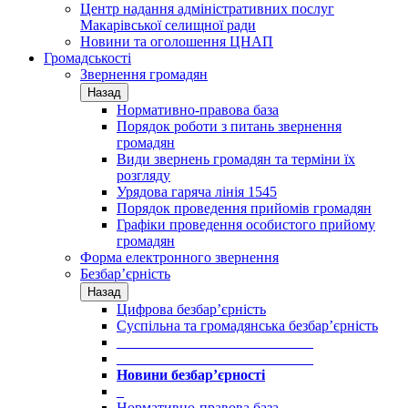
Центр надання адміністративних послуг
Макарівської селищної ради
Новини та оголошення ЦНАП
Громадськості
Звернення громадян
Назад
Нормативно-правова база
Порядок роботи з питань звернення
громадян
Види звернень громадян та терміни їх
розгляду
Урядова гаряча лінія 1545
Порядок проведення прийомів громадян
Графіки проведення особистого прийому
громадян
Форма електронного звернення
Безбар’єрність
Назад
Цифрова безбар’єрність
Суспільна та громадянська безбар’єрність
___________________________
___________________________
Новини безбар’єрності
_
Нормативно-правова база