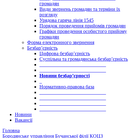
громадян
Види звернень громадян та терміни їх
розгляду
Урядова гаряча лінія 1545
Порядок проведення прийомів громадян
Графіки проведення особистого прийому
громадян
Форма електронного звернення
Безбар’єрність
Цифрова безбар’єрність
Суспільна та громадянська безбар’єрність
___________________________
___________________________
Новини безбар’єрності
_
Нормативно-правова база
___________________________
___________________________
___________________________
___________________________
Новини
Вакансії
Головна
Бородянське управління Бучанської філії КОЦЗ