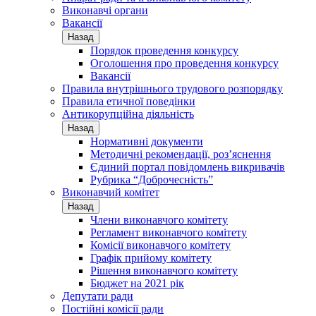
Виконавчі органи
Вакансії
Назад
Порядок проведення конкурсу
Оголошення про проведення конкурсу
Вакансії
Правила внутрішнього трудового розпорядку
Правила етичної поведінки
Антикорупційна діяльність
Назад
Нормативні документи
Методичні рекомендації, роз’яснення
Єдиний портал повідомлень викривачів
Рубрика “Доброчесність”
Виконавчий комітет
Назад
Члени виконавчого комітету
Регламент виконавчого комітету
Комісії виконавчого комітету
Графік прийому комітету
Рішення виконавчого комітету
Бюджет на 2021 рік
Депутати ради
Постійні комісії ради