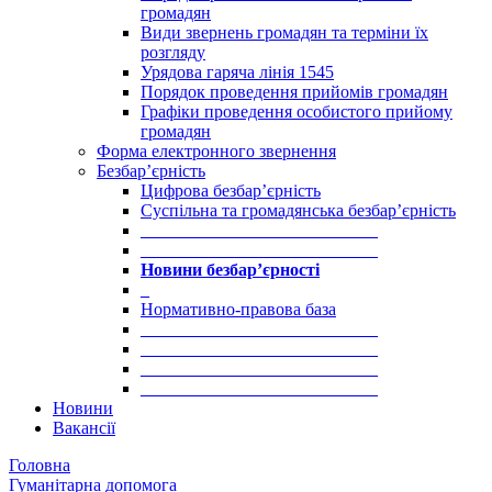
громадян
Види звернень громадян та терміни їх
розгляду
Урядова гаряча лінія 1545
Порядок проведення прийомів громадян
Графіки проведення особистого прийому
громадян
Форма електронного звернення
Безбар’єрність
Цифрова безбар’єрність
Суспільна та громадянська безбар’єрність
___________________________
___________________________
Новини безбар’єрності
_
Нормативно-правова база
___________________________
___________________________
___________________________
___________________________
Новини
Вакансії
Головна
Гуманітарна допомога