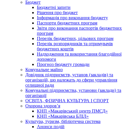
Бюджет
Бюджетні запити
Рішення про бюджет
Інформація про виконання бюджету
Паспорти бюджетних програм
Звіти про виконання паспортів бюджетних
програм
Перелік бюджетних, цільових програм
Перелік розпорядників та отримувачів
бюджетних коштів
Надходження та використання благодійної
допомоги
Прогноз бюджету громади
Комунальне майно
Довідник підприємств, установ (закладів) та
організацій, що належать до сфери управління
селищної ради
Комунальні підприємства, установи (заклади) та
організації
ОСВІТА, ФІЗИЧНА КУЛЬТУРА І СПОРТ
Охорона здоров’я
КНП «Макарівський центр ПМСД»
КНП «Макарівська БЛІЛ»
Культура, туризм, бібліотечна система
Анонси подій