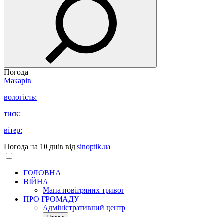
Погода
Макарів
вологість:
тиск:
вітер:
Погода на 10 днів від
sinoptik.ua
ГОЛОВНА
ВІЙНА
Мапа повітряних тривог
ПРО ГРОМАДУ
Aдміністративний центр