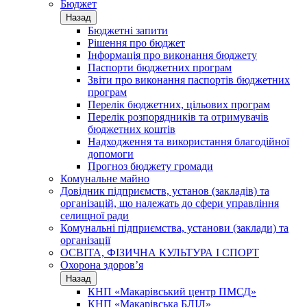
Бюджет
Назад
Бюджетні запити
Рішення про бюджет
Інформація про виконання бюджету
Паспорти бюджетних програм
Звіти про виконання паспортів бюджетних
програм
Перелік бюджетних, цільових програм
Перелік розпорядників та отримувачів
бюджетних коштів
Надходження та використання благодійної
допомоги
Прогноз бюджету громади
Комунальне майно
Довідник підприємств, установ (закладів) та
організацій, що належать до сфери управління
селищної ради
Комунальні підприємства, установи (заклади) та
організації
ОСВІТА, ФІЗИЧНА КУЛЬТУРА І СПОРТ
Охорона здоров’я
Назад
КНП «Макарівський центр ПМСД»
КНП «Макарівська БЛІЛ»