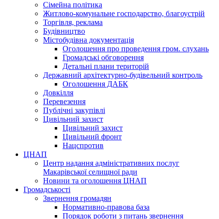
Сімейна політика
Житлово-комунальне господарство, благоустрій
Торгівля, реклама
Будівництво
Містобудівна документація
Оголошення про проведення гром. слухань
Громадські обговорення
Детальні плани територій
Державний архітектурно-будівельний контроль
Оголошення ДАБК
Довкілля
Перевезення
Публічні закупівлі
Цивільний захист
Цивільний захист
Цивільний фронт
Нацспротив
ЦНАП
Центр надання адміністративних послуг
Макарівської селищної ради
Новини та оголошення ЦНАП
Громадськості
Звернення громадян
Нормативно-правова база
Порядок роботи з питань звернення