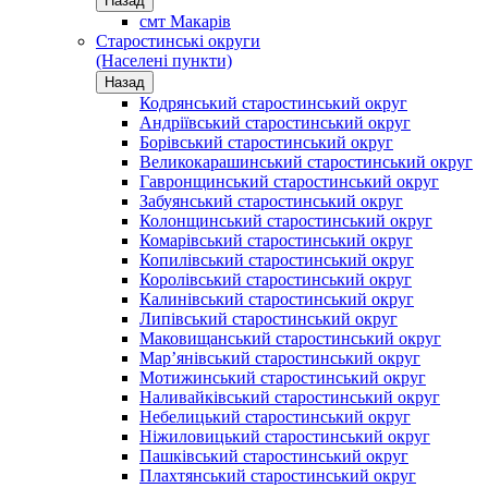
Назад
смт Макарів
Старостинські округи
(Населені пункти)
Назад
Кодрянський старостинський округ
Андріївський старостинський округ
Борівський старостинський округ
Великокарашинський старостинський округ
Гавронщинський старостинський округ
Забуянський старостинський округ
Колонщинський старостинський округ
Комарівський старостинський округ
Копилівський старостинський округ
Королівський старостинський округ
Калинівський старостинський округ
Липівський старостинський округ
Маковищанський старостинський округ
Мар’янівський старостинський округ
Мотижинський старостинський округ
Наливайківський старостинський округ
Небелицький старостинський округ
Ніжиловицький старостинський округ
Пашківський старостинський округ
Плахтянський старостинський округ