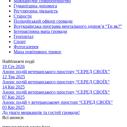
Міжнародне співробітництво
Гуманітарна допомога
Регуляторна діяльність
Старости
Поліцейський офіцер громади
Всеукраїнська програма ментального здоров’я “Ти як?”
Інтерактивна мапа громади
Геопортал
Спорт
Фотогалерея
Мапа повітряних тривог
Найближчі події
19 Січ 2026
Анонс подій ветеранського простору “СЕРЕД СВОЇХ”
12 Тра 2025
Анонс подій ветеранського простору “СЕРЕД СВОЇХ“
14 Кві 2025
Анонс подій ветеранського простору “СЕРЕД СВОЇХ“
07 Кві 2025
Анонс подій у ветеранському просторі “СЕРЕД СВОЇХ“
03 Кві 2025
До уваги мешканців та гостей громади!
Всі анонси