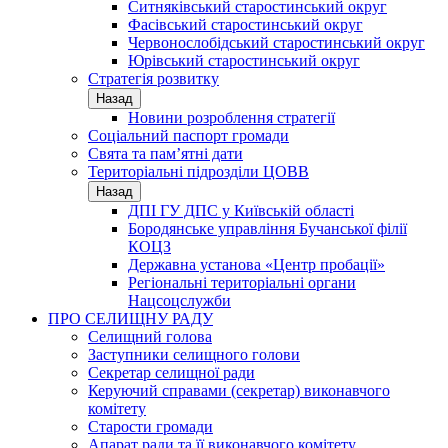
Ситняківський старостинський округ
Фасівський старостинський округ
Червонослобідський старостинський округ
Юрівський старостинський округ
Стратегія розвитку
Назад
Новини розроблення стратегії
Соціальний паспорт громади
Свята та пам’ятні дати
Територіальні підрозділи ЦОВВ
Назад
ДПІ ГУ ДПС у Київській області
Бородянське управління Бучанської філії
КОЦЗ
Державна установа «Центр пробації»
Регіональні територіальні органи
Нацсоцслужби
ПРО СЕЛИЩНУ РАДУ
Селищний голова
Заступники селищного голови
Секретар селищної ради
Керуючий справами (секретар) виконавчого
комітету
Старости громади
Апарат ради та її виконавчого комітету