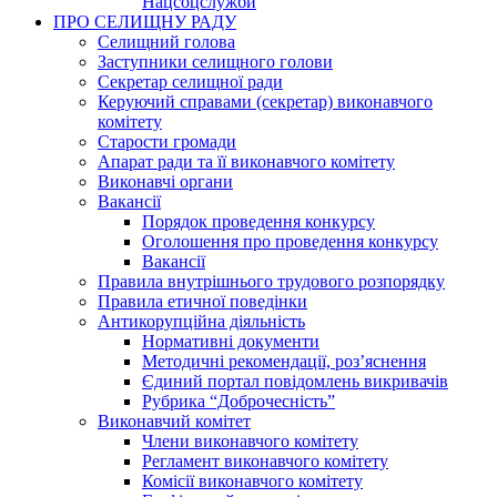
Нацсоцслужби
ПРО СЕЛИЩНУ РАДУ
Селищний голова
Заступники селищного голови
Секретар селищної ради
Керуючий справами (секретар) виконавчого
комітету
Старости громади
Апарат ради та її виконавчого комітету
Виконавчі органи
Вакансії
Порядок проведення конкурсу
Оголошення про проведення конкурсу
Вакансії
Правила внутрішнього трудового розпорядку
Правила етичної поведінки
Антикорупційна діяльність
Нормативні документи
Методичні рекомендації, роз’яснення
Єдиний портал повідомлень викривачів
Рубрика “Доброчесність”
Виконавчий комітет
Члени виконавчого комітету
Регламент виконавчого комітету
Комісії виконавчого комітету