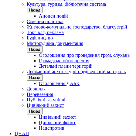
Культура, туризм, бібліотечна система
Назад
Анонси подій
Сімейна політика
Житлово-комунальне господарство, благоустрій
Торгівля, реклама
Будівництво
Містобудівна документація
Назад
Оголошення про проведення гром. слухань
Громадські обговорення
Детальні плани територій
Державний архітектурно-будівельний контроль
Назад
Оголошення ДАБК
Довкілля
Перевезення
Публічні закупівлі
Цивільний захист
Назад
Цивільний захист
Цивільний фронт
Нацспротив
ЦНАП