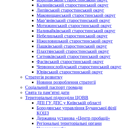
Калинівський старостинський округ
Липівський старостинський округ
Маковищанський старостинський округ
Мар’янівський старостинський округ
Мотижинський старостинський округ
Наливайківський старостинський округ
Небелицький старостинський округ
Ніжиловицький старостинський округ
Пашківський старостинський округ
Плахтянський старостинський округ
Ситняківський старостинський округ
Фасівський старостинський округ
Червонослобідський старостинський округ
Юрівський старостинський округ
Стратегія розвитку
Новини розроблення стратегії
Соціальний паспорт громади
Свята та пам’ятні дати
Територіальні підрозділи ЦОВВ
ДПІ ГУ ДПС у Київській області
Бородянське управління Бучанської філії
КОЦЗ
Державна установа «Центр пробації»
Регіональні територіальні органи