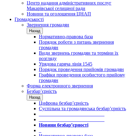
Центр надання адміністративних послуг
Макарівської селищної ради
Новини та оголошення ЦНАП
Громадськості
Звернення громадян
Назад
Нормативно-правова база
Порядок роботи з питань звернення
громадян
Види звернень громадян та терміни їх
розгляду
Урядова гаряча лінія 1545
Порядок проведення прийомів громадян
Графіки проведення особистого прийому
громадян
Форма електронного звернення
Безбар’єрність
Назад
Цифрова безбар’єрність
Суспільна та громадянська безбар’єрність
___________________________
___________________________
Новини безбар’єрності
_
Нормативно-правова база