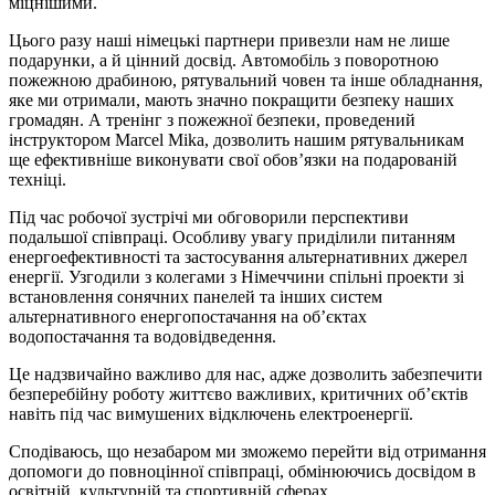
міцнішими.
Цього разу наші німецькі партнери привезли нам не лише
подарунки, а й цінний досвід. Автомобіль з поворотною
пожежною драбиною, рятувальний човен та інше обладнання,
яке ми отримали, мають значно покращити безпеку наших
громадян. А тренінг з пожежної безпеки, проведений
інструктором Marcel Mika, дозволить нашим рятувальникам
ще ефективніше виконувати свої обов’язки на подарованій
техніці.
Під час робочої зустрічі ми обговорили перспективи
подальшої співпраці. Особливу увагу приділили питанням
енергоефективності та застосування альтернативних джерел
енергії. Узгодили з колегами з Німеччини спільні проекти зі
встановлення сонячних панелей та інших систем
альтернативного енергопостачання на обʼєктах
водопостачання та водовідведення.
Це надзвичайно важливо для нас, адже дозволить забезпечити
безперебійну роботу життєво важливих, критичних об’єктів
навіть під час вимушених відключень електроенергії.
Сподіваюсь, що незабаром ми зможемо перейти від отримання
допомоги до повноцінної співпраці, обмінюючись досвідом в
освітній, культурній та спортивній сферах.