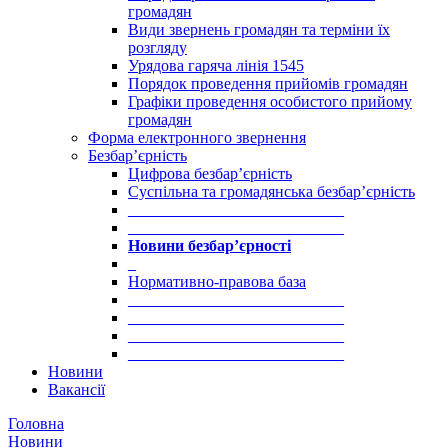
громадян
Види звернень громадян та терміни їх
розгляду
Урядова гаряча лінія 1545
Порядок проведення прийомів громадян
Графіки проведення особистого прийому
громадян
Форма електронного звернення
Безбар’єрність
Цифрова безбар’єрність
Суспільна та громадянська безбар’єрність
___________________________
___________________________
Новини безбар’єрності
_
Нормативно-правова база
___________________________
___________________________
___________________________
___________________________
Новини
Вакансії
Головна
Новини