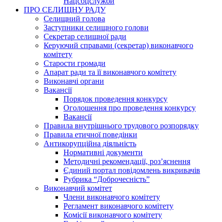
Нацсоцслужби
ПРО СЕЛИЩНУ РАДУ
Селищний голова
Заступники селищного голови
Секретар селищної ради
Керуючий справами (секретар) виконавчого
комітету
Старости громади
Апарат ради та її виконавчого комітету
Виконавчі органи
Вакансії
Порядок проведення конкурсу
Оголошення про проведення конкурсу
Вакансії
Правила внутрішнього трудового розпорядку
Правила етичної поведінки
Антикорупційна діяльність
Нормативні документи
Методичні рекомендації, роз’яснення
Єдиний портал повідомлень викривачів
Рубрика “Доброчесність”
Виконавчий комітет
Члени виконавчого комітету
Регламент виконавчого комітету
Комісії виконавчого комітету