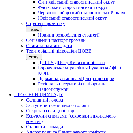
Ситняківський старостинський округ
Фасівський старостинський округ
Червонослобідський старостинський округ
Юрівський старостинський округ
Стратегія розвитку
Назад
Новини розроблення стратегії
Соціальний паспорт громади
Свята та пам’ятні дати
Територіальні підрозділи ЦОВВ
Назад
ДПІ ГУ ДПС у Київській області
Бородянське управління Бучанської філії
КОЦЗ
Державна установа «Центр пробації»
Регіональні територіальні органи
Нацсоцслужби
ПРО СЕЛИЩНУ РАДУ
Селищний голова
Заступники селищного голови
Секретар селищної ради
Керуючий справами (секретар) виконавчого
комітету
Старости громади
Апарат ради та її виконавчого комітету