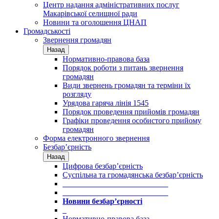
Центр надання адміністративних послуг
Макарівської селищної ради
Новини та оголошення ЦНАП
Громадськості
Звернення громадян
Назад
Нормативно-правова база
Порядок роботи з питань звернення
громадян
Види звернень громадян та терміни їх
розгляду
Урядова гаряча лінія 1545
Порядок проведення прийомів громадян
Графіки проведення особистого прийому
громадян
Форма електронного звернення
Безбар’єрність
Назад
Цифрова безбар’єрність
Суспільна та громадянська безбар’єрність
___________________________
___________________________
Новини безбар’єрності
_
Нормативно-правова база