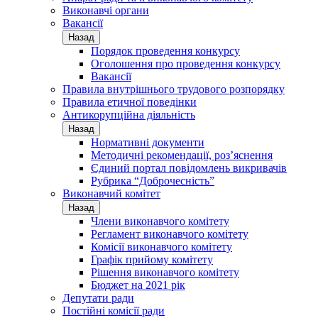
Виконавчі органи
Вакансії
Назад
Порядок проведення конкурсу
Оголошення про проведення конкурсу
Вакансії
Правила внутрішнього трудового розпорядку
Правила етичної поведінки
Антикорупційна діяльність
Назад
Нормативні документи
Методичні рекомендації, роз’яснення
Єдиний портал повідомлень викривачів
Рубрика “Доброчесність”
Виконавчий комітет
Назад
Члени виконавчого комітету
Регламент виконавчого комітету
Комісії виконавчого комітету
Графік прийому комітету
Рішення виконавчого комітету
Бюджет на 2021 рік
Депутати ради
Постійні комісії ради