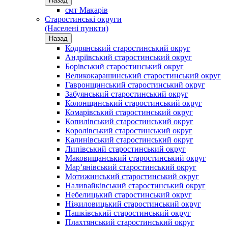
Назад
смт Макарів
Старостинські округи
(Населені пункти)
Назад
Кодрянський старостинський округ
Андріївський старостинський округ
Борівський старостинський округ
Великокарашинський старостинський округ
Гавронщинський старостинський округ
Забуянський старостинський округ
Колонщинський старостинський округ
Комарівський старостинський округ
Копилівський старостинський округ
Королівський старостинський округ
Калинівський старостинський округ
Липівський старостинський округ
Маковищанський старостинський округ
Мар’янівський старостинський округ
Мотижинський старостинський округ
Наливайківський старостинський округ
Небелицький старостинський округ
Ніжиловицький старостинський округ
Пашківський старостинський округ
Плахтянський старостинський округ