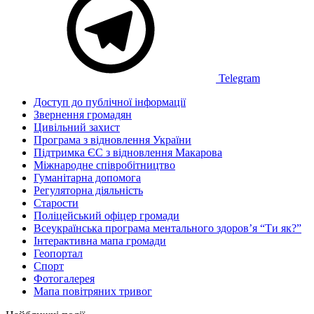
Telegram
Доступ до публічної інформації
Звернення громадян
Цивільний захист
Програма з відновлення України
Підтримка ЄС з відновлення Макарова
Міжнародне співробітництво
Гуманітарна допомога
Регуляторна діяльність
Старости
Поліцейський офіцер громади
Всеукраїнська програма ментального здоров’я “Ти як?”
Інтерактивна мапа громади
Геопортал
Спорт
Фотогалерея
Мапа повітряних тривог