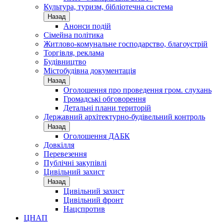
Культура, туризм, бібліотечна система
Назад
Анонси подій
Сімейна політика
Житлово-комунальне господарство, благоустрій
Торгівля, реклама
Будівництво
Містобудівна документація
Назад
Оголошення про проведення гром. слухань
Громадські обговорення
Детальні плани територій
Державний архітектурно-будівельний контроль
Назад
Оголошення ДАБК
Довкілля
Перевезення
Публічні закупівлі
Цивільний захист
Назад
Цивільний захист
Цивільний фронт
Нацспротив
ЦНАП