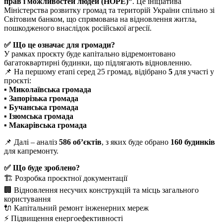
прав і можливостей людей (HOPE)”
. Це ініціатива
Міністерства розвитку громад та територій України спільно зі
Світовим банком, що спрямована на відновлення житла,
пошкодженого внаслідок російської агресії.
✅ Що це означає для громади?
У рамках проєкту буде капітально відремонтовано
багатоквартирні будинки, що підлягають відновленню.
📌 На першому етапі серед 25 громад, відібрано
5
для участі у
проєкті:
▪️ Миколаївська громада
▪️ Запорізька громада
▪️ Бучанська громада
▪️ Ізюмська громада
▪️ Макарівська громада
📌 Далі – аналіз
586 об’єктів
, з яких буде обрано
160 будинків
для капремонту.
✅ Що буде зроблено?
🏗 Розробка проєктної документації
🏢 Відновлення несучих конструкцій та місць загального
користування
🔌 Капітальний ремонт інженерних мереж
⚡️ Підвищення енергоефективності