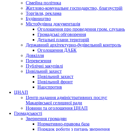
Сімейна політика
Житлово-комунальне господарство, благоустрій
Торгівля, реклама
Будівництво
Містобудівна документація
Оголошення про проведення гром. слухань
Громадські обговорення
Детальні плани територій
Державний архітектурно-будівельний контроль
Оголошення ДАБК
Довкілля
Перевезення
Публічні закупівлі
Цивільний захист
Цивільний захист
Цивільний фронт
Нацспротив
ЦНАП
Центр надання адміністративних послуг
Макарівської селищної ради
Новини та оголошення ЦНАП
Громадськості
Звернення громадян
Нормативно-правова база
Порядок роботи з питань звернення