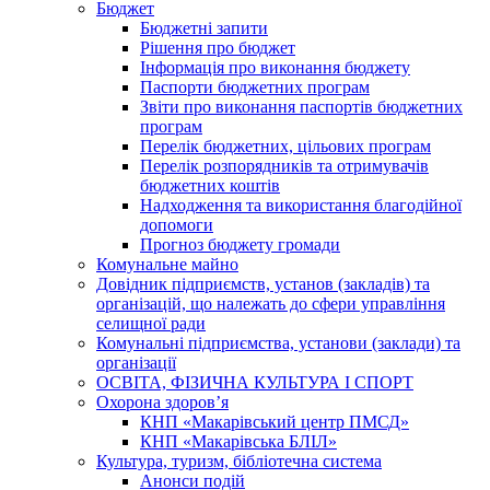
Бюджет
Бюджетні запити
Рішення про бюджет
Інформація про виконання бюджету
Паспорти бюджетних програм
Звіти про виконання паспортів бюджетних
програм
Перелік бюджетних, цільових програм
Перелік розпорядників та отримувачів
бюджетних коштів
Надходження та використання благодійної
допомоги
Прогноз бюджету громади
Комунальне майно
Довідник підприємств, установ (закладів) та
організацій, що належать до сфери управління
селищної ради
Комунальні підприємства, установи (заклади) та
організації
ОСВІТА, ФІЗИЧНА КУЛЬТУРА І СПОРТ
Охорона здоров’я
КНП «Макарівський центр ПМСД»
КНП «Макарівська БЛІЛ»
Культура, туризм, бібліотечна система
Анонси подій