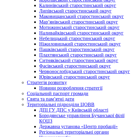
Калинівський старостинський округ
Липівський старостинський округ
Маковищанський старостинський округ
Мар’янівський старостинський округ
Мотижинський старостинський округ
Наливайківський старостинський округ
Небелицький старостинський округ
Ніжиловицький старостинський округ
Пашківський старостинський округ
Плахтянський старостинський округ
Ситняківський старостинський округ
Фасівський старостинський округ
Червонослобідський старостинський округ
Юрівський старостинський округ
Стратегія розвитку
Новини розроблення стратегії
Соціальний паспорт громади
Свята та пам’ятні дати
Територіальні підрозділи ЦОВВ
ДПІ ГУ ДПС у Київській області
Бородянське управління Бучанської філії
КОЦЗ
Державна установа «Центр пробації»
Регіональні територіальні органи