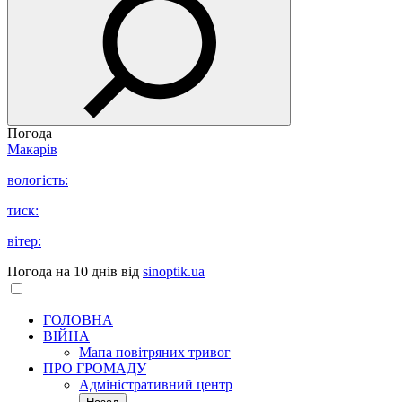
Погода
Макарів
вологість:
тиск:
вітер:
Погода на 10 днів від
sinoptik.ua
ГОЛОВНА
ВІЙНА
Мапа повітряних тривог
ПРО ГРОМАДУ
Aдміністративний центр