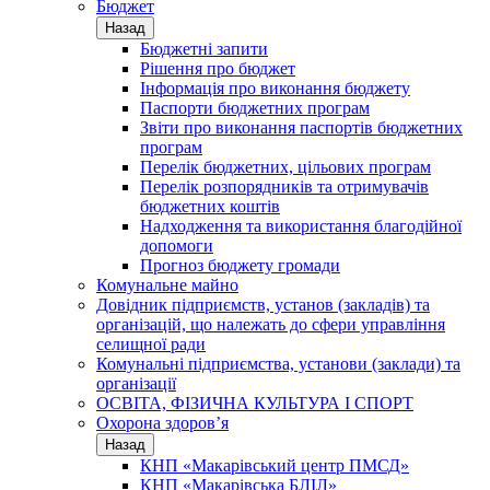
Бюджет
Назад
Бюджетні запити
Рішення про бюджет
Інформація про виконання бюджету
Паспорти бюджетних програм
Звіти про виконання паспортів бюджетних
програм
Перелік бюджетних, цільових програм
Перелік розпорядників та отримувачів
бюджетних коштів
Надходження та використання благодійної
допомоги
Прогноз бюджету громади
Комунальне майно
Довідник підприємств, установ (закладів) та
організацій, що належать до сфери управління
селищної ради
Комунальні підприємства, установи (заклади) та
організації
ОСВІТА, ФІЗИЧНА КУЛЬТУРА І СПОРТ
Охорона здоров’я
Назад
КНП «Макарівський центр ПМСД»
КНП «Макарівська БЛІЛ»