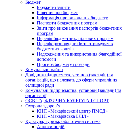
Бюджет
Бюджетні запити
Рішення про бюджет
Інформація про виконання бюджету
Паспорти бюджетних програм
Звіти про виконання паспортів бюджетних
програм
Перелік бюджетних, цільових програм
Перелік розпорядників та отримувачів
бюджетних коштів
Надходження та використання благодійної
допомоги
Прогноз бюджету громади
Комунальне майно
Довідник підприємств, установ (закладів) та
організацій, що належать до сфери управління
селищної ради
Комунальні підприємства, установи (заклади) та
організації
ОСВІТА, ФІЗИЧНА КУЛЬТУРА І СПОРТ
Охорона здоров’я
КНП «Макарівський центр ПМСД»
КНП «Макарівська БЛІЛ»
Культура, туризм, бібліотечна система
Анонси подій