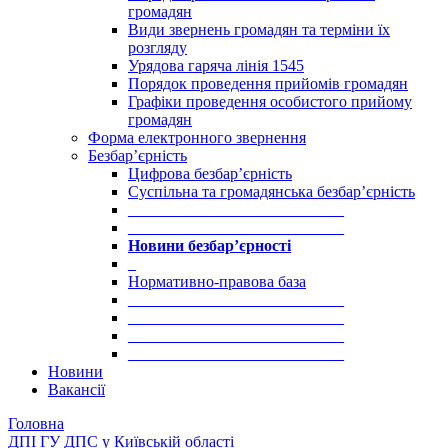
громадян
Види звернень громадян та терміни їх
розгляду
Урядова гаряча лінія 1545
Порядок проведення прийомів громадян
Графіки проведення особистого прийому
громадян
Форма електронного звернення
Безбар’єрність
Цифрова безбар’єрність
Суспільна та громадянська безбар’єрність
___________________________
___________________________
Новини безбар’єрності
_
Нормативно-правова база
___________________________
___________________________
___________________________
___________________________
Новини
Вакансії
Головна
ДПІ ГУ ДПС у Київській області