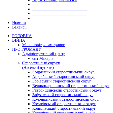
___________________________
___________________________
___________________________
___________________________
Новини
Вакансії
ГОЛОВНА
ВІЙНА
Мапа повітряних тривог
ПРО ГРОМАДУ
Aдміністративний центр
смт Макарів
Старостинські округи
(Населені пункти)
Кодрянський старостинський округ
Андріївський старостинський округ
Борівський старостинський округ
Великокарашинський старостинський округ
Гавронщинський старостинський округ
Забуянський старостинський округ
Колонщинський старостинський округ
Комарівський старостинський округ
Копилівський старостинський округ
Королівський старостинський округ