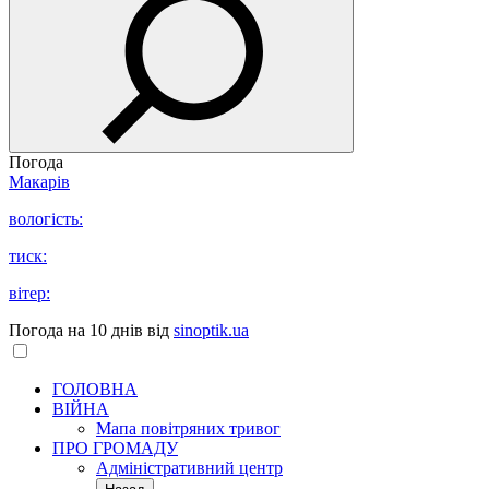
Погода
Макарів
вологість:
тиск:
вітер:
Погода на 10 днів від
sinoptik.ua
ГОЛОВНА
ВІЙНА
Мапа повітряних тривог
ПРО ГРОМАДУ
Aдміністративний центр