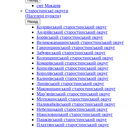
Назад
смт Макарів
Старостинські округи
(Населені пункти)
Назад
Кодрянський старостинський округ
Андріївський старостинський округ
Борівський старостинський округ
Великокарашинський старостинський округ
Гавронщинський старостинський округ
Забуянський старостинський округ
Колонщинський старостинський округ
Комарівський старостинський округ
Копилівський старостинський округ
Королівський старостинський округ
Калинівський старостинський округ
Липівський старостинський округ
Маковищанський старостинський округ
Мар’янівський старостинський округ
Мотижинський старостинський округ
Наливайківський старостинський округ
Небелицький старостинський округ
Ніжиловицький старостинський округ
Пашківський старостинський округ
Плахтянський старостинський округ