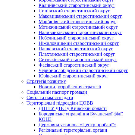
Калинівський старостинський округ
Липівський старостинський округ
Маковищанський старостинський округ
Мар’янівський старостинський округ
Мотижинський старостинський округ
Наливайківський старостинський округ
Небелицький старостинський округ
Ніжиловицький старостинський округ
Пашківський старостинський округ
Плахтянський старостинський округ
Ситняківський старостинський округ
Фасівський старостинський округ
Червонослобідський старостинський округ
Юрівський старостинський округ
Стратегія розвитку
Новини розроблення стратегії
Соціальний паспорт громади
Свята та пам’ятні дати
Територіальні підрозділи ЦОВВ
ДПІ ГУ ДПС у Київській області
Бородянське управління Бучанської філії
КОЦЗ
Державна установа «Центр пробації»
Регіональні територіальні органи