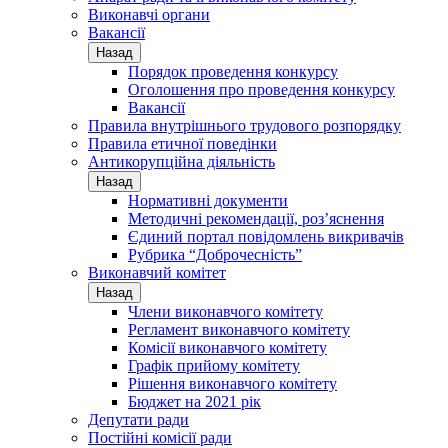
Виконавчі органи
Вакансії
Назад
Порядок проведення конкурсу
Оголошення про проведення конкурсу
Вакансії
Правила внутрішнього трудового розпорядку
Правила етичної поведінки
Антикорупційна діяльність
Назад
Нормативні документи
Методичні рекомендації, роз’яснення
Єдиний портал повідомлень викривачів
Рубрика “Доброчесність”
Виконавчий комітет
Назад
Члени виконавчого комітету
Регламент виконавчого комітету
Комісії виконавчого комітету
Графік прийому комітету
Рішення виконавчого комітету
Бюджет на 2021 рік
Депутати ради
Постійні комісії ради