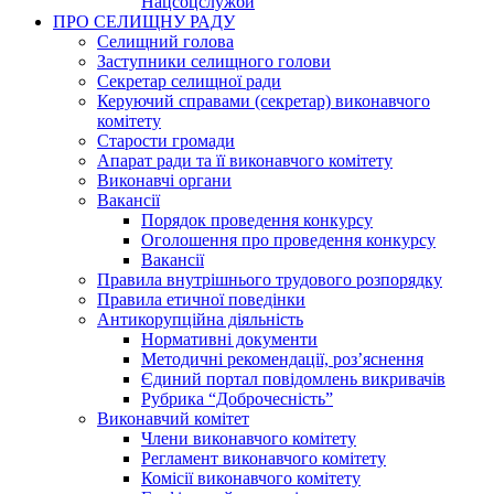
Нацсоцслужби
ПРО СЕЛИЩНУ РАДУ
Селищний голова
Заступники селищного голови
Секретар селищної ради
Керуючий справами (секретар) виконавчого
комітету
Старости громади
Апарат ради та її виконавчого комітету
Виконавчі органи
Вакансії
Порядок проведення конкурсу
Оголошення про проведення конкурсу
Вакансії
Правила внутрішнього трудового розпорядку
Правила етичної поведінки
Антикорупційна діяльність
Нормативні документи
Методичні рекомендації, роз’яснення
Єдиний портал повідомлень викривачів
Рубрика “Доброчесність”
Виконавчий комітет
Члени виконавчого комітету
Регламент виконавчого комітету
Комісії виконавчого комітету