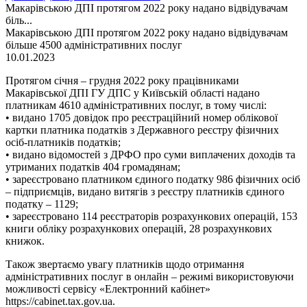
Макарівською ДПІ протягом 2022 року надано відвідувачам
біль...
Макарівською ДПІ протягом 2022 року надано відвідувачам
більше 4500 адміністративних послуг
10.01.2023
Протягом січня – грудня 2022 року працівниками
Макарівської ДПІ ГУ ДПС у Київській області надано
платникам 4610 адміністративних послуг, в тому числі:
• видано 1705 довідок про реєстраційний номер облікової
картки платника податків з Державного реєстру фізичних
осіб-платників податків;
• видано відомостей з ДРФО про суми виплачених доходів та
утриманих податків 404 громадянам;
• зареєстровано платником єдиного податку 986 фізичних осіб
– підприємців, видано витягів з реєстру платників єдиного
податку – 1129;
• зареєстровано 114 реєстраторів розрахункових операцій, 153
книги обліку розрахункових операцій, 28 розрахункових
книжок.
Також звертаємо увагу платників щодо отримання
адміністративних послуг в онлайн – режимі використовуючи
можливості сервісу «Електронний кабінет»
https://cabinet.tax.gov.ua.