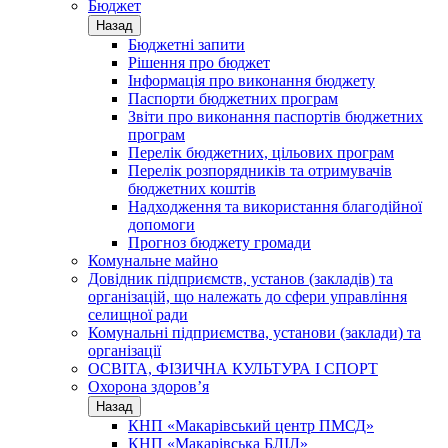
Бюджет
Назад
Бюджетні запити
Рішення про бюджет
Інформація про виконання бюджету
Паспорти бюджетних програм
Звіти про виконання паспортів бюджетних
програм
Перелік бюджетних, цільових програм
Перелік розпорядників та отримувачів
бюджетних коштів
Надходження та використання благодійної
допомоги
Прогноз бюджету громади
Комунальне майно
Довідник підприємств, установ (закладів) та
організацій, що належать до сфери управління
селищної ради
Комунальні підприємства, установи (заклади) та
організації
ОСВІТА, ФІЗИЧНА КУЛЬТУРА І СПОРТ
Охорона здоров’я
Назад
КНП «Макарівський центр ПМСД»
КНП «Макарівська БЛІЛ»