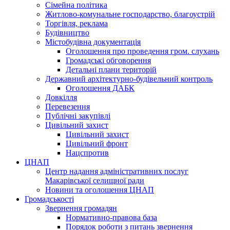
Сімейна політика
Житлово-комунальне господарство, благоустрій
Торгівля, реклама
Будівництво
Містобудівна документація
Оголошення про проведення гром. слухань
Громадські обговорення
Детальні плани територій
Державний архітектурно-будівельний контроль
Оголошення ДАБК
Довкілля
Перевезення
Публічні закупівлі
Цивільний захист
Цивільний захист
Цивільний фронт
Нацспротив
ЦНАП
Центр надання адміністративних послуг
Макарівської селищної ради
Новини та оголошення ЦНАП
Громадськості
Звернення громадян
Нормативно-правова база
Порядок роботи з питань звернення