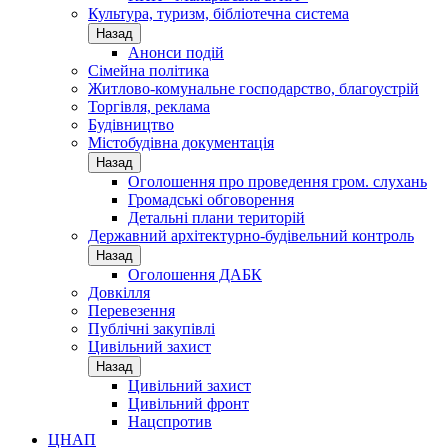
Культура, туризм, бібліотечна система
Назад
Анонси подій
Сімейна політика
Житлово-комунальне господарство, благоустрій
Торгівля, реклама
Будівництво
Містобудівна документація
Назад
Оголошення про проведення гром. слухань
Громадські обговорення
Детальні плани територій
Державний архітектурно-будівельний контроль
Назад
Оголошення ДАБК
Довкілля
Перевезення
Публічні закупівлі
Цивільний захист
Назад
Цивільний захист
Цивільний фронт
Нацспротив
ЦНАП