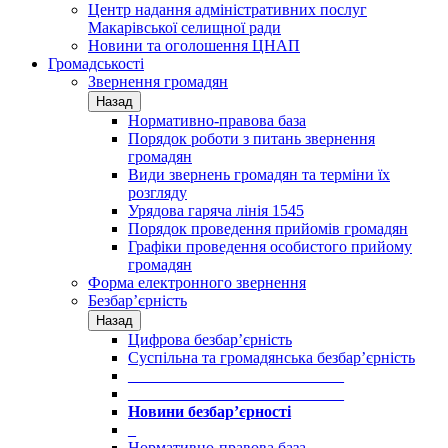
Центр надання адміністративних послуг
Макарівської селищної ради
Новини та оголошення ЦНАП
Громадськості
Звернення громадян
Назад
Нормативно-правова база
Порядок роботи з питань звернення
громадян
Види звернень громадян та терміни їх
розгляду
Урядова гаряча лінія 1545
Порядок проведення прийомів громадян
Графіки проведення особистого прийому
громадян
Форма електронного звернення
Безбар’єрність
Назад
Цифрова безбар’єрність
Суспільна та громадянська безбар’єрність
___________________________
___________________________
Новини безбар’єрності
_
Нормативно-правова база