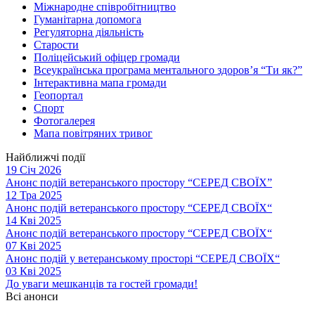
Міжнародне співробітництво
Гуманітарна допомога
Регуляторна діяльність
Старости
Поліцейський офіцер громади
Всеукраїнська програма ментального здоров’я “Ти як?”
Інтерактивна мапа громади
Геопортал
Спорт
Фотогалерея
Мапа повітряних тривог
Найближчі події
19 Січ 2026
Анонс подій ветеранського простору “СЕРЕД СВОЇХ”
12 Тра 2025
Анонс подій ветеранського простору “СЕРЕД СВОЇХ“
14 Кві 2025
Анонс подій ветеранського простору “СЕРЕД СВОЇХ“
07 Кві 2025
Анонс подій у ветеранському просторі “СЕРЕД СВОЇХ“
03 Кві 2025
До уваги мешканців та гостей громади!
Всі анонси