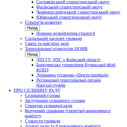
Ситняківський старостинський округ
Фасівський старостинський округ
Червонослобідський старостинський округ
Юрівський старостинський округ
Стратегія розвитку
Назад
Новини розроблення стратегії
Соціальний паспорт громади
Свята та пам’ятні дати
Територіальні підрозділи ЦОВВ
Назад
ДПІ ГУ ДПС у Київській області
Бородянське управління Бучанської філії
КОЦЗ
Державна установа «Центр пробації»
Регіональні територіальні органи
Нацсоцслужби
ПРО СЕЛИЩНУ РАДУ
Селищний голова
Заступники селищного голови
Секретар селищної ради
Керуючий справами (секретар) виконавчого
комітету
Старости громади
Апарат ради та її виконавчого комітету