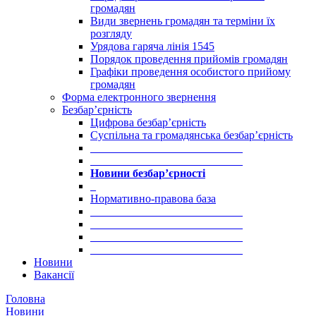
громадян
Види звернень громадян та терміни їх
розгляду
Урядова гаряча лінія 1545
Порядок проведення прийомів громадян
Графіки проведення особистого прийому
громадян
Форма електронного звернення
Безбар’єрність
Цифрова безбар’єрність
Суспільна та громадянська безбар’єрність
___________________________
___________________________
Новини безбар’єрності
_
Нормативно-правова база
___________________________
___________________________
___________________________
___________________________
Новини
Вакансії
Головна
Новини