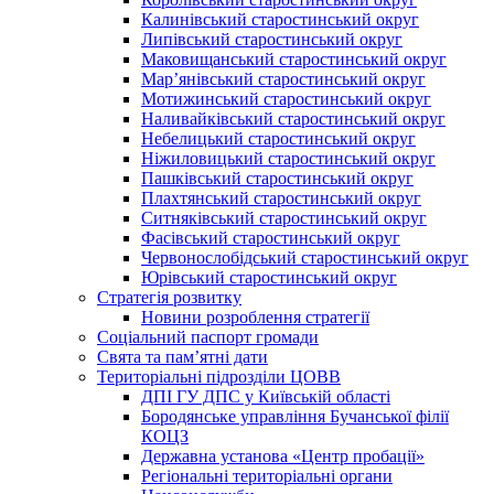
Калинівський старостинський округ
Липівський старостинський округ
Маковищанський старостинський округ
Мар’янівський старостинський округ
Мотижинський старостинський округ
Наливайківський старостинський округ
Небелицький старостинський округ
Ніжиловицький старостинський округ
Пашківський старостинський округ
Плахтянський старостинський округ
Ситняківський старостинський округ
Фасівський старостинський округ
Червонослобідський старостинський округ
Юрівський старостинський округ
Стратегія розвитку
Новини розроблення стратегії
Соціальний паспорт громади
Свята та пам’ятні дати
Територіальні підрозділи ЦОВВ
ДПІ ГУ ДПС у Київській області
Бородянське управління Бучанської філії
КОЦЗ
Державна установа «Центр пробації»
Регіональні територіальні органи