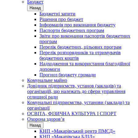
Бюджет
Назад
Бюджетні запити
Рішення про бюджет
Інформація про виконання бюджету
Паспорти бюджетних програм
Звіти про виконання паспортів бюджетних
програм
Перелік бюджетних, цільових програм
Перелік розпорядників та отримувачів
бюджетних коштів
Надходження та використання благодійної
допомоги
Прогноз бюджету громади
Комунальне майно
Довідник підприємств, установ (закладів) та
організацій, що належать до сфери управління
селищної ради
Комунальні підприємства, установи (заклади) та
організації
ОСВІТА, ФІЗИЧНА КУЛЬТУРА І СПОРТ
Охорона здоров’я
Назад
КНП «Макарівський центр ПМСД»
КНП «Макарівська БЛІЛ»