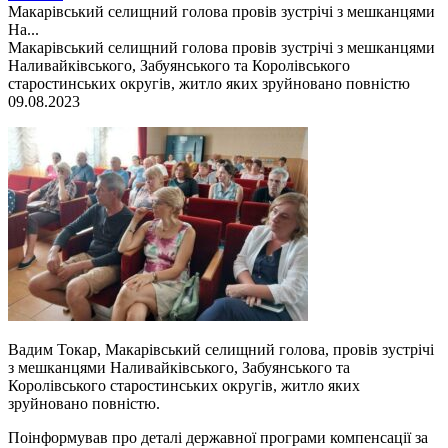
Макарівський селищний голова провів зустрічі з мешканцями
На...
Макарівський селищний голова провів зустрічі з мешканцями
Наливайківського, Забуянського та Королівського
старостинських округів, житло яких зруйновано повністю
09.08.2023
Вадим Токар, Макарівський селищний голова, провів зустрічі
з мешканцями Наливайківського, Забуянського та
Королівського старостинських округів, житло яких
зруйновано повністю.
Поінформував про деталі державної програми компенсації за