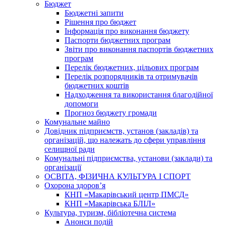
Бюджет
Бюджетні запити
Рішення про бюджет
Інформація про виконання бюджету
Паспорти бюджетних програм
Звіти про виконання паспортів бюджетних
програм
Перелік бюджетних, цільових програм
Перелік розпорядників та отримувачів
бюджетних коштів
Надходження та використання благодійної
допомоги
Прогноз бюджету громади
Комунальне майно
Довідник підприємств, установ (закладів) та
організацій, що належать до сфери управління
селищної ради
Комунальні підприємства, установи (заклади) та
організації
ОСВІТА, ФІЗИЧНА КУЛЬТУРА І СПОРТ
Охорона здоров’я
КНП «Макарівський центр ПМСД»
КНП «Макарівська БЛІЛ»
Культура, туризм, бібліотечна система
Анонси подій