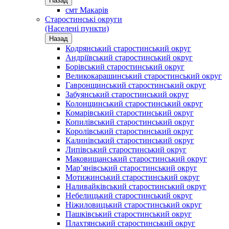
Назад
смт Макарів
Старостинські округи
(Населені пункти)
Назад
Кодрянський старостинський округ
Андріївський старостинський округ
Борівський старостинський округ
Великокарашинський старостинський округ
Гавронщинський старостинський округ
Забуянський старостинський округ
Колонщинський старостинський округ
Комарівський старостинський округ
Копилівський старостинський округ
Королівський старостинський округ
Калинівський старостинський округ
Липівський старостинський округ
Маковищанський старостинський округ
Мар’янівський старостинський округ
Мотижинський старостинський округ
Наливайківський старостинський округ
Небелицький старостинський округ
Ніжиловицький старостинський округ
Пашківський старостинський округ
Плахтянський старостинський округ