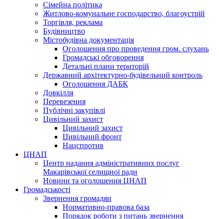
Сімейна політика
Житлово-комунальне господарство, благоустрій
Торгівля, реклама
Будівництво
Містобудівна документація
Оголошення про проведення гром. слухань
Громадські обговорення
Детальні плани територій
Державний архітектурно-будівельний контроль
Оголошення ДАБК
Довкілля
Перевезення
Публічні закупівлі
Цивільний захист
Цивільний захист
Цивільний фронт
Нацспротив
ЦНАП
Центр надання адміністративних послуг
Макарівської селищної ради
Новини та оголошення ЦНАП
Громадськості
Звернення громадян
Нормативно-правова база
Порядок роботи з питань звернення