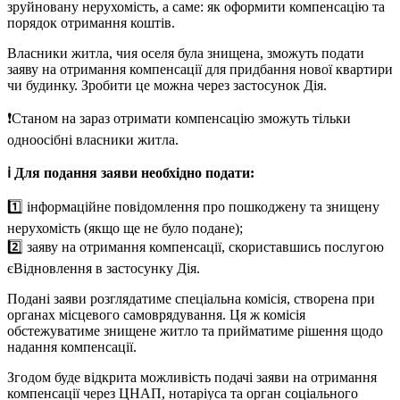
зруйновану нерухомість, а саме: як оформити компенсацію та
порядок отримання коштів.
Власники житла, чия оселя була знищена, зможуть подати
заяву на отримання компенсації для придбання нової квартири
чи будинку. Зробити це можна через застосунок Дія.
❗️Станом на зараз отримати компенсацію зможуть тільки
одноосібні власники житла.
ℹ️ Для подання заяви необхідно подати:
1️⃣ інформаційне повідомлення про пошкоджену та знищену
нерухомість (якщо ще не було подане);
2️⃣ заяву на отримання компенсації, скориставшись послугою
єВідновлення в застосунку Дія.
Подані заяви розглядатиме спеціальна комісія, створена при
органах місцевого самоврядування. Ця ж комісія
обстежуватиме знищене житло та прийматиме рішення щодо
надання компенсації.
Згодом буде відкрита можливість подачі заяви на отримання
компенсації через ЦНАП, нотаріуса та орган соціального