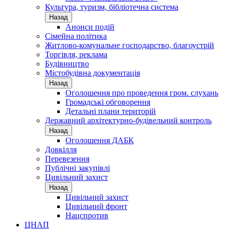
Культура, туризм, бібліотечна система
Назад
Анонси подій
Сімейна політика
Житлово-комунальне господарство, благоустрій
Торгівля, реклама
Будівництво
Містобудівна документація
Назад
Оголошення про проведення гром. слухань
Громадські обговорення
Детальні плани територій
Державний архітектурно-будівельний контроль
Назад
Оголошення ДАБК
Довкілля
Перевезення
Публічні закупівлі
Цивільний захист
Назад
Цивільний захист
Цивільний фронт
Нацспротив
ЦНАП