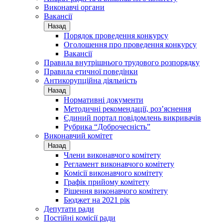
Виконавчі органи
Вакансії
Назад
Порядок проведення конкурсу
Оголошення про проведення конкурсу
Вакансії
Правила внутрішнього трудового розпорядку
Правила етичної поведінки
Антикорупційна діяльність
Назад
Нормативні документи
Методичні рекомендації, роз’яснення
Єдиний портал повідомлень викривачів
Рубрика “Доброчесність”
Виконавчий комітет
Назад
Члени виконавчого комітету
Регламент виконавчого комітету
Комісії виконавчого комітету
Графік прийому комітету
Рішення виконавчого комітету
Бюджет на 2021 рік
Депутати ради
Постійні комісії ради