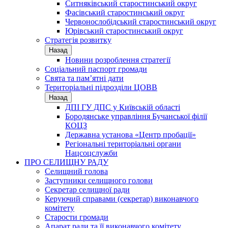
Ситняківський старостинський округ
Фасівський старостинський округ
Червонослобідський старостинський округ
Юрівський старостинський округ
Стратегія розвитку
Назад
Новини розроблення стратегії
Соціальний паспорт громади
Свята та пам’ятні дати
Територіальні підрозділи ЦОВВ
Назад
ДПІ ГУ ДПС у Київській області
Бородянське управління Бучанської філії
КОЦЗ
Державна установа «Центр пробації»
Регіональні територіальні органи
Нацсоцслужби
ПРО СЕЛИЩНУ РАДУ
Селищний голова
Заступники селищного голови
Секретар селищної ради
Керуючий справами (секретар) виконавчого
комітету
Старости громади
Апарат ради та її виконавчого комітету