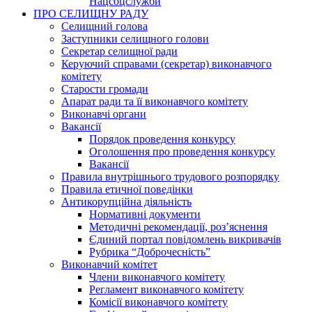
Нацсоцслужби
ПРО СЕЛИЩНУ РАДУ
Селищний голова
Заступники селищного голови
Секретар селищної ради
Керуючий справами (секретар) виконавчого
комітету
Старости громади
Апарат ради та її виконавчого комітету
Виконавчі органи
Вакансії
Порядок проведення конкурсу
Оголошення про проведення конкурсу
Вакансії
Правила внутрішнього трудового розпорядку
Правила етичної поведінки
Антикорупційна діяльність
Нормативні документи
Методичні рекомендації, роз’яснення
Єдиний портал повідомлень викривачів
Рубрика “Доброчесність”
Виконавчий комітет
Члени виконавчого комітету
Регламент виконавчого комітету
Комісії виконавчого комітету