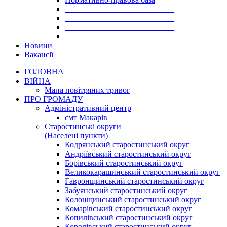
___________________________
___________________________
___________________________
___________________________
Новини
Вакансії
ГОЛОВНА
ВІЙНА
Мапа повітряних тривог
ПРО ГРОМАДУ
Aдміністративний центр
смт Макарів
Старостинські округи
(Населені пункти)
Кодрянський старостинський округ
Андріївський старостинський округ
Борівський старостинський округ
Великокарашинський старостинський округ
Гавронщинський старостинський округ
Забуянський старостинський округ
Колонщинський старостинський округ
Комарівський старостинський округ
Копилівський старостинський округ
Королівський старостинський округ