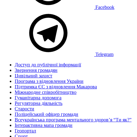
Facebook
Telegram
Доступ до публічної інформації
Звернення громадян
Цивільний захист
Програма з відновлення України
Підтримка ЄС з відновлення Макарова
Міжнародне співробітництво
Гуманітарна допомога
Регуляторна діяльність
Старости
Поліцейський офіцер громади
Всеукраїнська програма ментального здоров’я “Ти як?”
Інтерактивна мапа громади
Геопортал
Спорт