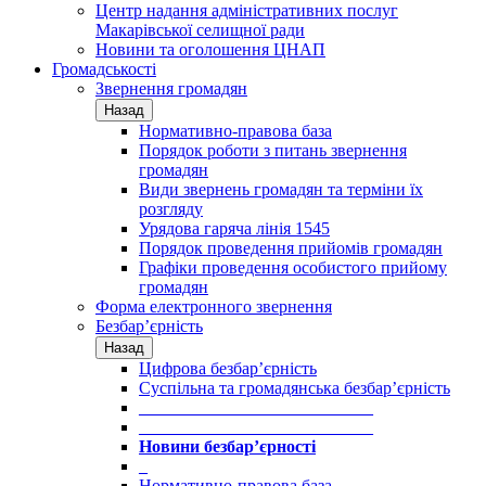
Центр надання адміністративних послуг
Макарівської селищної ради
Новини та оголошення ЦНАП
Громадськості
Звернення громадян
Назад
Нормативно-правова база
Порядок роботи з питань звернення
громадян
Види звернень громадян та терміни їх
розгляду
Урядова гаряча лінія 1545
Порядок проведення прийомів громадян
Графіки проведення особистого прийому
громадян
Форма електронного звернення
Безбар’єрність
Назад
Цифрова безбар’єрність
Суспільна та громадянська безбар’єрність
___________________________
___________________________
Новини безбар’єрності
_
Нормативно-правова база