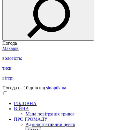
Погода
Макарів
вологість:
тиск:
вітер:
Погода на 10 днів від
sinoptik.ua
ГОЛОВНА
ВІЙНА
Мапа повітряних тривог
ПРО ГРОМАДУ
Aдміністративний центр