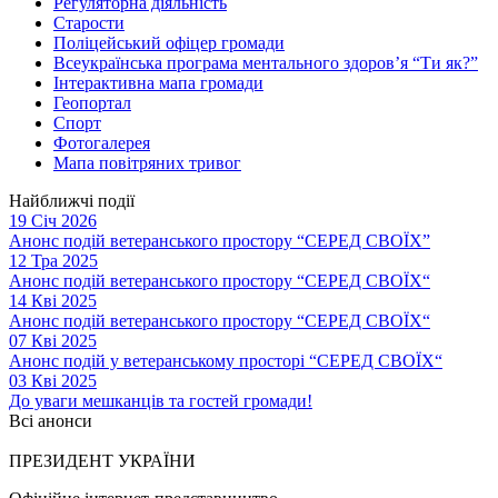
Регуляторна діяльність
Старости
Поліцейський офіцер громади
Всеукраїнська програма ментального здоров’я “Ти як?”
Інтерактивна мапа громади
Геопортал
Спорт
Фотогалерея
Мапа повітряних тривог
Найближчі події
19 Січ 2026
Анонс подій ветеранського простору “СЕРЕД СВОЇХ”
12 Тра 2025
Анонс подій ветеранського простору “СЕРЕД СВОЇХ“
14 Кві 2025
Анонс подій ветеранського простору “СЕРЕД СВОЇХ“
07 Кві 2025
Анонс подій у ветеранському просторі “СЕРЕД СВОЇХ“
03 Кві 2025
До уваги мешканців та гостей громади!
Всі анонси
ПРЕЗИДЕНТ УКРАЇНИ