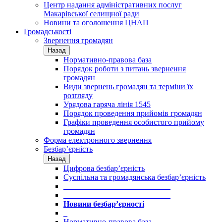
Центр надання адміністративних послуг
Макарівської селищної ради
Новини та оголошення ЦНАП
Громадськості
Звернення громадян
Назад
Нормативно-правова база
Порядок роботи з питань звернення
громадян
Види звернень громадян та терміни їх
розгляду
Урядова гаряча лінія 1545
Порядок проведення прийомів громадян
Графіки проведення особистого прийому
громадян
Форма електронного звернення
Безбар’єрність
Назад
Цифрова безбар’єрність
Суспільна та громадянська безбар’єрність
___________________________
___________________________
Новини безбар’єрності
_
Нормативно-правова база