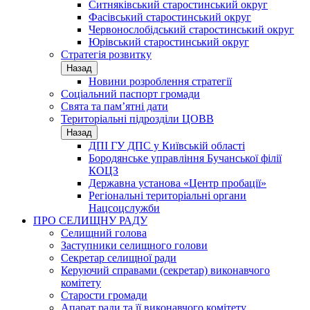
Ситняківський старостинський округ
Фасівський старостинський округ
Червонослобідський старостинський округ
Юрівський старостинський округ
Стратегія розвитку
Назад
Новини розроблення стратегії
Соціальний паспорт громади
Свята та пам’ятні дати
Територіальні підрозділи ЦОВВ
Назад
ДПІ ГУ ДПС у Київській області
Бородянське управління Бучанської філії
КОЦЗ
Державна установа «Центр пробації»
Регіональні територіальні органи
Нацсоцслужби
ПРО СЕЛИЩНУ РАДУ
Селищний голова
Заступники селищного голови
Секретар селищної ради
Керуючий справами (секретар) виконавчого
комітету
Старости громади
Апарат ради та її виконавчого комітету