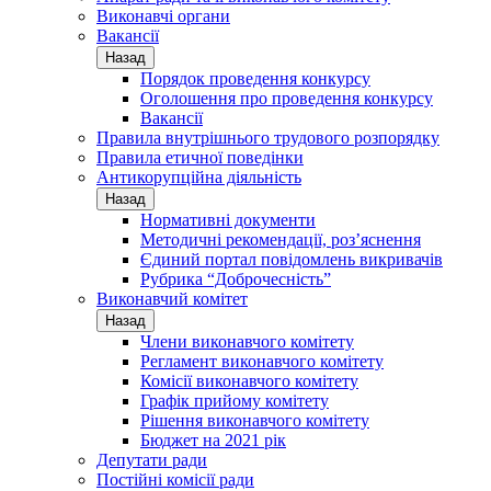
Виконавчі органи
Вакансії
Назад
Порядок проведення конкурсу
Оголошення про проведення конкурсу
Вакансії
Правила внутрішнього трудового розпорядку
Правила етичної поведінки
Антикорупційна діяльність
Назад
Нормативні документи
Методичні рекомендації, роз’яснення
Єдиний портал повідомлень викривачів
Рубрика “Доброчесність”
Виконавчий комітет
Назад
Члени виконавчого комітету
Регламент виконавчого комітету
Комісії виконавчого комітету
Графік прийому комітету
Рішення виконавчого комітету
Бюджет на 2021 рік
Депутати ради
Постійні комісії ради