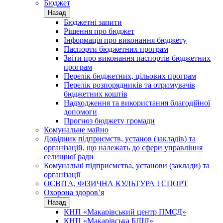
Бюджет
Назад
Бюджетні запити
Рішення про бюджет
Інформація про виконання бюджету
Паспорти бюджетних програм
Звіти про виконання паспортів бюджетних
програм
Перелік бюджетних, цільових програм
Перелік розпорядників та отримувачів
бюджетних коштів
Надходження та використання благодійної
допомоги
Прогноз бюджету громади
Комунальне майно
Довідник підприємств, установ (закладів) та
організацій, що належать до сфери управління
селищної ради
Комунальні підприємства, установи (заклади) та
організації
ОСВІТА, ФІЗИЧНА КУЛЬТУРА І СПОРТ
Охорона здоров’я
Назад
КНП «Макарівський центр ПМСД»
КНП «Макарівська БЛІЛ»