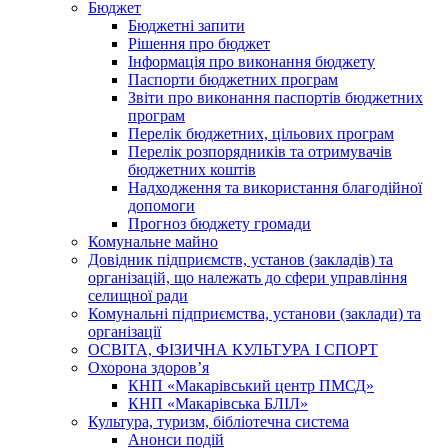
Бюджет
Бюджетні запити
Рішення про бюджет
Інформація про виконання бюджету
Паспорти бюджетних програм
Звіти про виконання паспортів бюджетних
програм
Перелік бюджетних, цільових програм
Перелік розпорядників та отримувачів
бюджетних коштів
Надходження та використання благодійної
допомоги
Прогноз бюджету громади
Комунальне майно
Довідник підприємств, установ (закладів) та
організацій, що належать до сфери управління
селищної ради
Комунальні підприємства, установи (заклади) та
організації
ОСВІТА, ФІЗИЧНА КУЛЬТУРА І СПОРТ
Охорона здоров’я
КНП «Макарівський центр ПМСД»
КНП «Макарівська БЛІЛ»
Культура, туризм, бібліотечна система
Анонси подій