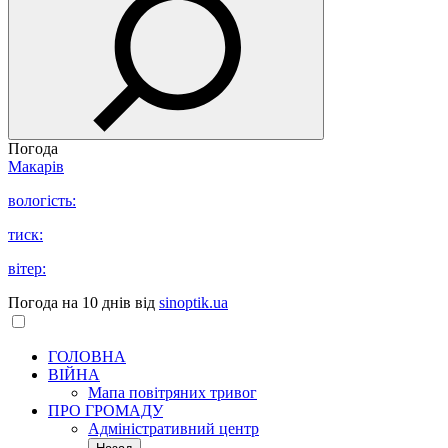
Погода
Макарів
вологість:
тиск:
вітер:
Погода на 10 днів від
sinoptik.ua
ГОЛОВНА
ВІЙНА
Мапа повітряних тривог
ПРО ГРОМАДУ
Aдміністративний центр