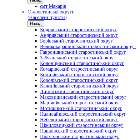
Назад
смт Макарів
Старостинські округи
(Населені пункти)
Назад
Кодрянський старостинський округ
Андріївський старостинський округ
Борівський старостинський округ
Великокарашинський старостинський округ
Гавронщинський старостинський округ
Забуянський старостинський округ
Колонщинський старостинський округ
Комарівський старостинський округ
Копилівський старостинський округ
Королівський старостинський округ
Калинівський старостинський округ
Липівський старостинський округ
Маковищанський старостинський округ
Мар’янівський старостинський округ
Мотижинський старостинський округ
Наливайківський старостинський округ
Небелицький старостинський округ
Ніжиловицький старостинський округ
Пашківський старостинський округ
Плахтянський старостинський округ