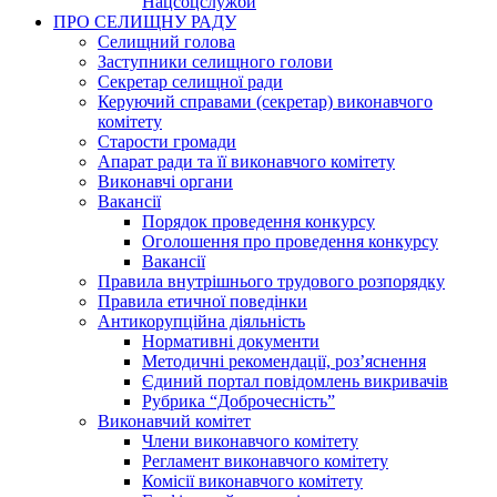
Нацсоцслужби
ПРО СЕЛИЩНУ РАДУ
Селищний голова
Заступники селищного голови
Секретар селищної ради
Керуючий справами (секретар) виконавчого
комітету
Старости громади
Апарат ради та її виконавчого комітету
Виконавчі органи
Вакансії
Порядок проведення конкурсу
Оголошення про проведення конкурсу
Вакансії
Правила внутрішнього трудового розпорядку
Правила етичної поведінки
Антикорупційна діяльність
Нормативні документи
Методичні рекомендації, роз’яснення
Єдиний портал повідомлень викривачів
Рубрика “Доброчесність”
Виконавчий комітет
Члени виконавчого комітету
Регламент виконавчого комітету
Комісії виконавчого комітету