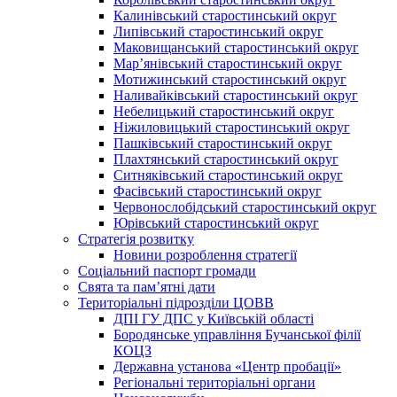
Калинівський старостинський округ
Липівський старостинський округ
Маковищанський старостинський округ
Мар’янівський старостинський округ
Мотижинський старостинський округ
Наливайківський старостинський округ
Небелицький старостинський округ
Ніжиловицький старостинський округ
Пашківський старостинський округ
Плахтянський старостинський округ
Ситняківський старостинський округ
Фасівський старостинський округ
Червонослобідський старостинський округ
Юрівський старостинський округ
Стратегія розвитку
Новини розроблення стратегії
Соціальний паспорт громади
Свята та пам’ятні дати
Територіальні підрозділи ЦОВВ
ДПІ ГУ ДПС у Київській області
Бородянське управління Бучанської філії
КОЦЗ
Державна установа «Центр пробації»
Регіональні територіальні органи