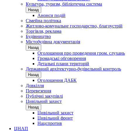
Культура, туризм, бібліотечна система
Назад
Анонси подій
Сімейна політика
Житлово-комунальне господарство, благоустрій
Торгівля, реклама
Будівництво
Містобудівна документація
Назад
Оголошення про проведення гром. слухань
Громадські обговорення
Детальні плани територій
Державний архітектурно-будівельний контроль
Назад
Оголошення ДАБК
Довкілля
Перевезення
Публічні закупівлі
Цивільний захист
Назад
Цивільний захист
Цивільний фронт
Нацспротив
ЦНАП