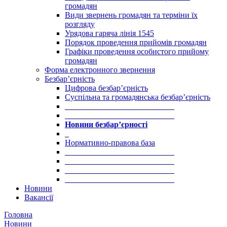
громадян
Види звернень громадян та терміни їх
розгляду
Урядова гаряча лінія 1545
Порядок проведення прийомів громадян
Графіки проведення особистого прийому
громадян
Форма електронного звернення
Безбар’єрність
Цифрова безбар’єрність
Суспільна та громадянська безбар’єрність
___________________________
___________________________
Новини безбар’єрності
_
Нормативно-правова база
___________________________
___________________________
___________________________
___________________________
Новини
Вакансії
Головна
Новини