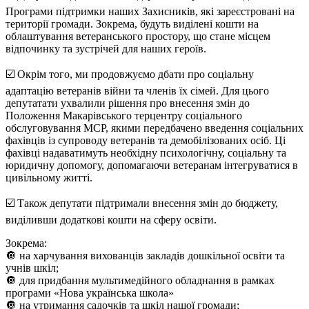
Програми підтримки наших Захисників, які зареєстровані на
території громади. Зокрема, будуть виділені кошти на
облаштування ветеранського простору, що стане місцем
відпочинку та зустрічей для наших героїв.
☑️ Окрім того, ми продовжуємо дбати про соціальну
адаптацію ветеранів війни та членів їх сімей. Для цього
депутатати ухвалили рішення про внесення змін до
Положення Макарівського терцентру соціального
обслуговування МСР, якими передбачено введення соціальних
фахівців із супроводу ветеранів та демобілізованих осіб. Ці
фахівці надаватимуть необхідну психологічну, соціальну та
юридичну допомогу, допомагаючи ветеранам інтегруватися в
цивільному житті.
☑️ Також депутати підтримали внесення змін до бюджету,
виділивши додаткові кошти на сферу освіти.
Зокрема:
🔘 на харчування вихованців закладів дошкільної освіти та
учнів шкіл;
🔘 для придбання мультимедійного обладнання в рамках
програми «Нова українська школа»
🔘 на утримання садочків та шкіл нашої громади;