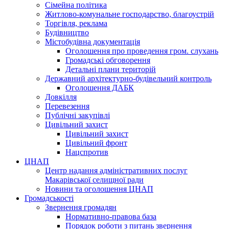
Сімейна політика
Житлово-комунальне господарство, благоустрій
Торгівля, реклама
Будівництво
Містобудівна документація
Оголошення про проведення гром. слухань
Громадські обговорення
Детальні плани територій
Державний архітектурно-будівельний контроль
Оголошення ДАБК
Довкілля
Перевезення
Публічні закупівлі
Цивільний захист
Цивільний захист
Цивільний фронт
Нацспротив
ЦНАП
Центр надання адміністративних послуг
Макарівської селищної ради
Новини та оголошення ЦНАП
Громадськості
Звернення громадян
Нормативно-правова база
Порядок роботи з питань звернення