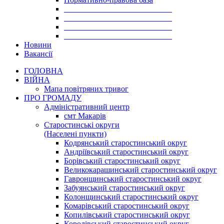
___________________________
___________________________
___________________________
___________________________
Новини
Вакансії
ГОЛОВНА
ВІЙНА
Мапа повітряних тривог
ПРО ГРОМАДУ
Aдміністративний центр
смт Макарів
Старостинські округи
(Населені пункти)
Кодрянський старостинський округ
Андріївський старостинський округ
Борівський старостинський округ
Великокарашинський старостинський округ
Гавронщинський старостинський округ
Забуянський старостинський округ
Колонщинський старостинський округ
Комарівський старостинський округ
Копилівський старостинський округ
Королівський старостинський округ