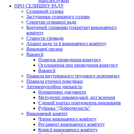
Нацсоцслужби
ПРО СЕЛИЩНУ РАДУ
Селищний голова
Заступники селищного голови
Секретар селищної ради
Керуючий справами (секретар) виконавчого
комітету
Старости громади
Апарат ради та її виконавчого комітету
Виконавчі органи
Вакансії
Порядок проведення конкурсу
Оголошення про проведення конкурсу
Вакансії
Правила внутрішнього трудового розпорядку
Правила етичної поведінки
Антикорупційна діяльність
Нормативні документи
Методичні рекомендації, роз’яснення
Єдиний портал повідомлень викривачів
Рубрика “Доброчесність”
Виконавчий комітет
Члени виконавчого комітету
Регламент виконавчого комітету
Комісії виконавчого комітету