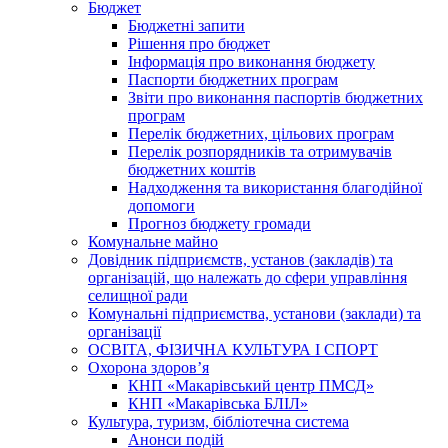
Бюджет
Бюджетні запити
Рішення про бюджет
Інформація про виконання бюджету
Паспорти бюджетних програм
Звіти про виконання паспортів бюджетних
програм
Перелік бюджетних, цільових програм
Перелік розпорядників та отримувачів
бюджетних коштів
Надходження та використання благодійної
допомоги
Прогноз бюджету громади
Комунальне майно
Довідник підприємств, установ (закладів) та
організацій, що належать до сфери управління
селищної ради
Комунальні підприємства, установи (заклади) та
організації
ОСВІТА, ФІЗИЧНА КУЛЬТУРА І СПОРТ
Охорона здоров’я
КНП «Макарівський центр ПМСД»
КНП «Макарівська БЛІЛ»
Культура, туризм, бібліотечна система
Анонси подій