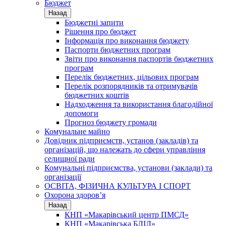
Бюджет
Назад
Бюджетні запити
Рішення про бюджет
Інформація про виконання бюджету
Паспорти бюджетних програм
Звіти про виконання паспортів бюджетних
програм
Перелік бюджетних, цільових програм
Перелік розпорядників та отримувачів
бюджетних коштів
Надходження та використання благодійної
допомоги
Прогноз бюджету громади
Комунальне майно
Довідник підприємств, установ (закладів) та
організацій, що належать до сфери управління
селищної ради
Комунальні підприємства, установи (заклади) та
організації
ОСВІТА, ФІЗИЧНА КУЛЬТУРА І СПОРТ
Охорона здоров’я
Назад
КНП «Макарівський центр ПМСД»
КНП «Макарівська БЛІЛ»