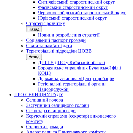
Ситняківський старостинський округ
Фасівський старостинський округ
Червонослобідський старостинський округ
Юрівський старостинський округ
Стратегія розвитку
Назад
Новини розроблення стратегії
Соціальний паспорт громади
Свята та пам’ятні дати
Територіальні підрозділи ЦОВВ
Назад
ДПІ ГУ ДПС у Київській області
Бородянське управління Бучанської філії
КОЦЗ
Державна установа «Центр пробації»
Регіональні територіальні органи
Нацсоцслужби
ПРО СЕЛИЩНУ РАДУ
Селищний голова
Заступники селищного голови
Секретар селищної ради
Керуючий справами (секретар) виконавчого
комітету
Старости громади
Апарат ради та її виконавчого комітету