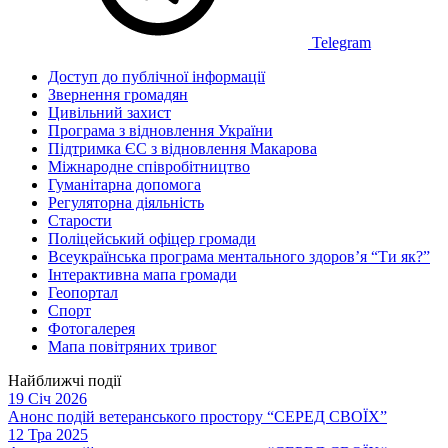
Telegram
Доступ до публічної інформації
Звернення громадян
Цивільний захист
Програма з відновлення України
Підтримка ЄС з відновлення Макарова
Міжнародне співробітництво
Гуманітарна допомога
Регуляторна діяльність
Старости
Поліцейський офіцер громади
Всеукраїнська програма ментального здоров’я “Ти як?”
Інтерактивна мапа громади
Геопортал
Спорт
Фотогалерея
Мапа повітряних тривог
Найближчі події
19 Січ 2026
Анонс подій ветеранського простору “СЕРЕД СВОЇХ”
12 Тра 2025