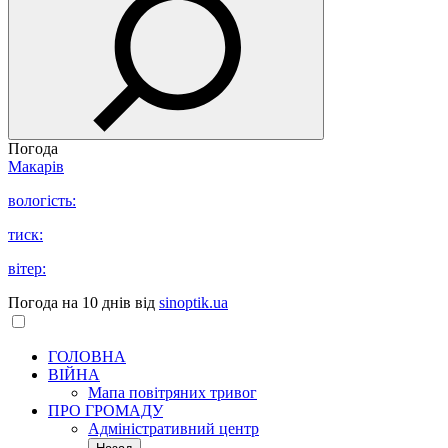
Погода
Макарів
вологість:
тиск:
вітер:
Погода на 10 днів від
sinoptik.ua
ГОЛОВНА
ВІЙНА
Мапа повітряних тривог
ПРО ГРОМАДУ
Aдміністративний центр