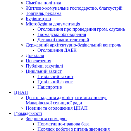
Сімейна політика
Житлово-комунальне господарство, благоустрій
Торгівля, реклама
Будівництво
Містобудівна документація
Оголошення про проведення гром. слухань
Громадські обговорення
Детальні плани територій
Державний архітектурно-будівельний контроль
Оголошення ДАБК
Довкілля
Перевезення
Публічні закупівлі
Цивільний захист
Цивільний захист
Цивільний фронт
Нацспротив
ЦНАП
Центр надання адміністративних послуг
Макарівської селищної ради
Новини та оголошення ЦНАП
Громадськості
Звернення громадян
Нормативно-правова база
Порядок роботи з питань звернення