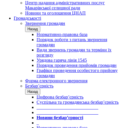
Центр надання адміністративних послуг
Макарівської селищної ради
Новини та оголошення ЦНАП
Громадськості
Звернення громадян
Назад
Нормативно-правова база
Порядок роботи з питань звернення
громадян
Види звернень громадян та терміни їх
розгляду
Урядова гаряча лінія 1545
Порядок проведення прийомів громадян
Графіки проведення особистого прийому
громадян
Форма електронного звернення
Безбар’єрність
Назад
Цифрова безбар’єрність
Суспільна та громадянська безбар’єрність
___________________________
___________________________
Новини безбар’єрності
_
Нормативно-правова база