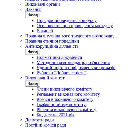
Виконавчі органи
Вакансії
Назад
Порядок проведення конкурсу
Оголошення про проведення конкурсу
Вакансії
Правила внутрішнього трудового розпорядку
Правила етичної поведінки
Антикорупційна діяльність
Назад
Нормативні документи
Методичні рекомендації, роз’яснення
Єдиний портал повідомлень викривачів
Рубрика “Доброчесність”
Виконавчий комітет
Назад
Члени виконавчого комітету
Регламент виконавчого комітету
Комісії виконавчого комітету
Графік прийому комітету
Рішення виконавчого комітету
Бюджет на 2021 рік
Депутати ради
Постійні комісії ради