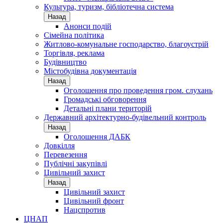
Культура, туризм, бібліотечна система
Назад
Анонси подій
Сімейна політика
Житлово-комунальне господарство, благоустрій
Торгівля, реклама
Будівництво
Містобудівна документація
Назад
Оголошення про проведення гром. слухань
Громадські обговорення
Детальні плани територій
Державний архітектурно-будівельний контроль
Назад
Оголошення ДАБК
Довкілля
Перевезення
Публічні закупівлі
Цивільний захист
Назад
Цивільний захист
Цивільний фронт
Нацспротив
ЦНАП