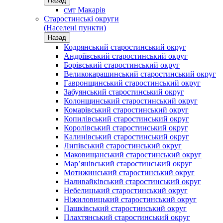
Назад
смт Макарів
Старостинські округи
(Населені пункти)
Назад
Кодрянський старостинський округ
Андріївський старостинський округ
Борівський старостинський округ
Великокарашинський старостинський округ
Гавронщинський старостинський округ
Забуянський старостинський округ
Колонщинський старостинський округ
Комарівський старостинський округ
Копилівський старостинський округ
Королівський старостинський округ
Калинівський старостинський округ
Липівський старостинський округ
Маковищанський старостинський округ
Мар’янівський старостинський округ
Мотижинський старостинський округ
Наливайківський старостинський округ
Небелицький старостинський округ
Ніжиловицький старостинський округ
Пашківський старостинський округ
Плахтянський старостинський округ