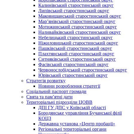
Калинівський старостинський округ
Липівський старостинський округ
Маковищанський старостинський округ
Мар’янівський старостинський округ
Мотижинський старостинський округ
Наливайківський старостинський округ
Небелицький старостинський округ
Ніжиловицький старостинський округ
Пашківський старостинський округ
Плахтянський старостинський округ
Ситняківський старостинський округ
Фасівський старостинський округ
Червонослобідський старостинський округ
Юрівський старостинський округ
Стратегія розвитку
Новини розроблення стратегії
Соціальний паспорт громади
Свята та пам’ятні дати
Територіальні підрозділи ЦОВВ
ДПІ ГУ ДПС у Київській області
Бородянське управління Бучанської філії
КОЦЗ
Державна установа «Центр пробації»
Регіональні територіальні органи