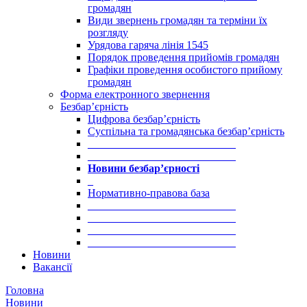
громадян
Види звернень громадян та терміни їх
розгляду
Урядова гаряча лінія 1545
Порядок проведення прийомів громадян
Графіки проведення особистого прийому
громадян
Форма електронного звернення
Безбар’єрність
Цифрова безбар’єрність
Суспільна та громадянська безбар’єрність
___________________________
___________________________
Новини безбар’єрності
_
Нормативно-правова база
___________________________
___________________________
___________________________
___________________________
Новини
Вакансії
Головна
Новини