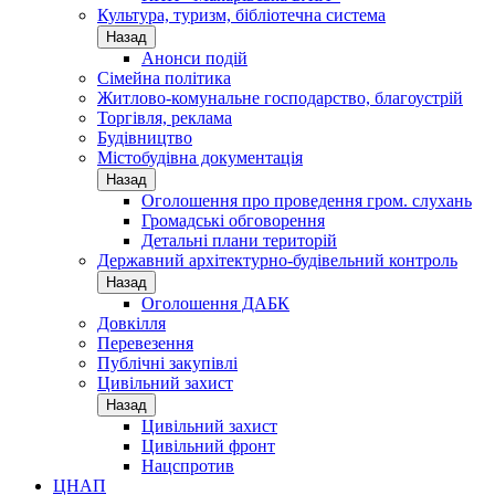
Культура, туризм, бібліотечна система
Назад
Анонси подій
Сімейна політика
Житлово-комунальне господарство, благоустрій
Торгівля, реклама
Будівництво
Містобудівна документація
Назад
Оголошення про проведення гром. слухань
Громадські обговорення
Детальні плани територій
Державний архітектурно-будівельний контроль
Назад
Оголошення ДАБК
Довкілля
Перевезення
Публічні закупівлі
Цивільний захист
Назад
Цивільний захист
Цивільний фронт
Нацспротив
ЦНАП