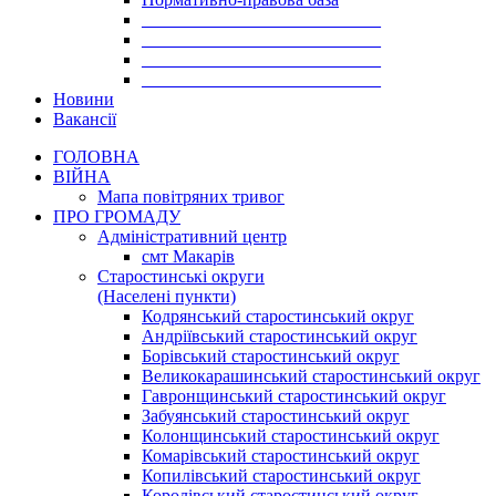
___________________________
___________________________
___________________________
___________________________
Новини
Вакансії
ГОЛОВНА
ВІЙНА
Мапа повітряних тривог
ПРО ГРОМАДУ
Aдміністративний центр
смт Макарів
Старостинські округи
(Населені пункти)
Кодрянський старостинський округ
Андріївський старостинський округ
Борівський старостинський округ
Великокарашинський старостинський округ
Гавронщинський старостинський округ
Забуянський старостинський округ
Колонщинський старостинський округ
Комарівський старостинський округ
Копилівський старостинський округ
Королівський старостинський округ