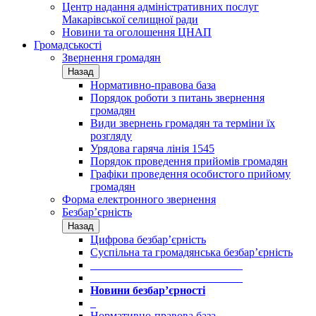
Центр надання адміністративних послуг
Макарівської селищної ради
Новини та оголошення ЦНАП
Громадськості
Звернення громадян
Назад
Нормативно-правова база
Порядок роботи з питань звернення
громадян
Види звернень громадян та терміни їх
розгляду
Урядова гаряча лінія 1545
Порядок проведення прийомів громадян
Графіки проведення особистого прийому
громадян
Форма електронного звернення
Безбар’єрність
Назад
Цифрова безбар’єрність
Суспільна та громадянська безбар’єрність
___________________________
___________________________
Новини безбар’єрності
_
Нормативно-правова база