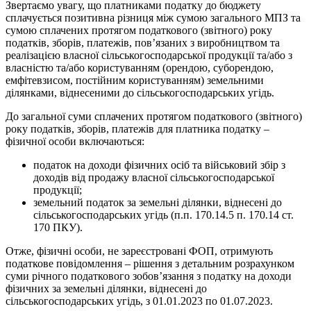
Звертаємо увагу, що платниками податку до бюджету
сплачується позитивна різниця між сумою загального МПЗ та
сумою сплачених протягом податкового (звітного) року
податків, зборів, платежів, пов’язаних з виробництвом та
реалізацією власної сільськогосподарської продукції та/або з
власністю та/або користуванням (орендою, суборендою,
емфітевзисом, постійним користуванням) земельними
ділянками, віднесеними до сільськогосподарських угідь.
До загальної суми сплачених протягом податкового (звітного)
року податків, зборів, платежів для платника податку –
фізичної особи включаються:
податок на доходи фізичних осіб та військовий збір з
доходів від продажу власної сільськогосподарської
продукції;
земельний податок за земельні ділянки, віднесені до
сільськогосподарських угідь (п.п. 170.14.5 п. 170.14 ст.
170 ПКУ).
Отже, фізичні особи, не зареєстровані ФОП, отримують
податкове повідомлення – рішення з детальним розрахунком
суми річного податкового зобов’язання з податку на доходи
фізичних за земельні ділянки, віднесені до
сільськогосподарських угідь, з 01.01.2023 по 01.07.2023.