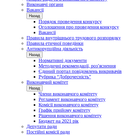
Виконавчі органи
Вакансії
Назад
Порядок проведення конкурсу
Оголошення про проведення конкурсу
Вакансії
Правила внутрішнього трудового розпорядку
Правила етичної поведінки
Антикорупційна діяльність
Назад
Нормативні документи
Методичні рекомендації, роз’яснення
Єдиний портал повідомлень викривачів
Рубрика “Доброчесність”
Виконавчий комітет
Назад
Члени виконавчого комітету
Регламент виконавчого комітету
Комісії виконавчого комітету
Графік прийому комітету
Рішення виконавчого комітету
Бюджет на 2021 рік
Депутати ради
Постійні комісії ради