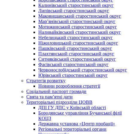
Калинівський старостинський округ
Липівський старостинський округ
Маковищанський старостинський округ
Мар’янівський старостинський округ
Мотижинський старостинський округ
Наливайківський старостинський округ
Небелицький старостинський округ
Ніжиловицький старостинський округ
Пашківський старостинський округ
Плахтянський старостинський округ
Ситняківський старостинський округ
Фасівський старостинський округ
Червонослобідський старостинський округ
Юрівський старостинський округ
Стратегія розвитку
Новини розроблення стратегії
Соціальний паспорт громади
Свята та пам’ятні дати
Територіальні підрозділи ЦОВВ
ДПІ ГУ ДПС у Київській області
Бородянське управління Бучанської філії
КОЦЗ
Державна установа «Центр пробації»
Регіональні територіальні органи