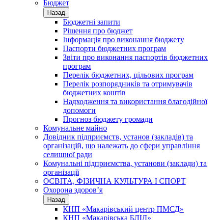
Бюджет
Назад
Бюджетні запити
Рішення про бюджет
Інформація про виконання бюджету
Паспорти бюджетних програм
Звіти про виконання паспортів бюджетних
програм
Перелік бюджетних, цільових програм
Перелік розпорядників та отримувачів
бюджетних коштів
Надходження та використання благодійної
допомоги
Прогноз бюджету громади
Комунальне майно
Довідник підприємств, установ (закладів) та
організацій, що належать до сфери управління
селищної ради
Комунальні підприємства, установи (заклади) та
організації
ОСВІТА, ФІЗИЧНА КУЛЬТУРА І СПОРТ
Охорона здоров’я
Назад
КНП «Макарівський центр ПМСД»
КНП «Макарівська БЛІЛ»