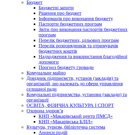
Бюджет
Бюджетні запити
Рішення про бюджет
Інформація про виконання бюджету
Паспорти бюджетних програм
Звіти про виконання паспортів бюджетних
програм
Перелік бюджетних, цільових програм
Перелік розпорядників та отримувачів
бюджетних коштів
Надходження та використання благодійної
допомоги
Прогноз бюджету громади
Комунальне майно
Довідник підприємств, установ (закладів) та
організацій, що належать до сфери управління
селищної ради
Комунальні підприємства, установи (заклади) та
організації
ОСВІТА, ФІЗИЧНА КУЛЬТУРА І СПОРТ
Охорона здоров’я
КНП «Макарівський центр ПМСД»
КНП «Макарівська БЛІЛ»
Культура, туризм, бібліотечна система
Анонси подій