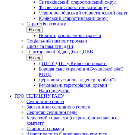
Ситняківський старостинський округ
Фасівський старостинський округ
Червонослобідський старостинський округ
Юрівський старостинський округ
Стратегія розвитку
Назад
Новини розроблення стратегії
Соціальний паспорт громади
Свята та пам’ятні дати
Територіальні підрозділи ЦОВВ
Назад
ДПІ ГУ ДПС у Київській області
Бородянське управління Бучанської філії
КОЦЗ
Державна установа «Центр пробації»
Регіональні територіальні органи
Нацсоцслужби
ПРО СЕЛИЩНУ РАДУ
Селищний голова
Заступники селищного голови
Секретар селищної ради
Керуючий справами (секретар) виконавчого
комітету
Старости громади
Апарат ради та її виконавчого комітету