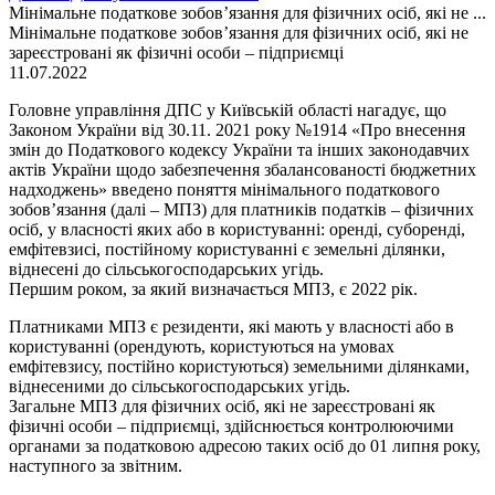
Мінімальне податкове зобов’язання для фізичних осіб, які не ...
Мінімальне податкове зобов’язання для фізичних осіб, які не
зареєстровані як фізичні особи – підприємці
11.07.2022
Головне управління ДПС у Київській області нагадує, що
Законом України від 30.11. 2021 року №1914 «Про внесення
змін до Податкового кодексу України та інших законодавчих
актів України щодо забезпечення збалансованості бюджетних
надходжень» введено поняття мінімального податкового
зобов’язання (далі – МПЗ) для платників податків – фізичних
осіб, у власності яких або в користуванні: оренді, суборенді,
емфітевзисі, постійному користуванні є земельні ділянки,
віднесені до сільськогосподарських угідь.
Першим роком, за який визначається МПЗ, є 2022 рік.
Платниками МПЗ є резиденти, які мають у власності або в
користуванні (орендують, користуються на умовах
емфітевзису, постійно користуються) земельними ділянками,
віднесеними до сільськогосподарських угідь.
Загальне МПЗ для фізичних осіб, які не зареєстровані як
фізичні особи – підприємці, здійснюється контролюючими
органами за податковою адресою таких осіб до 01 липня року,
наступного за звітним.