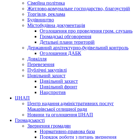
Сімейна політика
Житлово-комунальне господарство, благоустрій
Торгівля, реклама
Будівництво
Містобудівна документація
Оголошення про проведення гром. слухань
Громадські обговорення
Детальні плани територій
Державний архітектурно-будівельний контроль
Оголошення ДАБК
Довкілля
Перевезення
Публічні закупівлі
Цивільний захист
Цивільний захист
Цивільний фронт
Нацспротив
ЦНАП
Центр надання адміністративних послуг
Макарівської селищної ради
Новини та оголошення ЦНАП
Громадськості
Звернення громадян
Нормативно-правова база
Порядок роботи з питань звернення