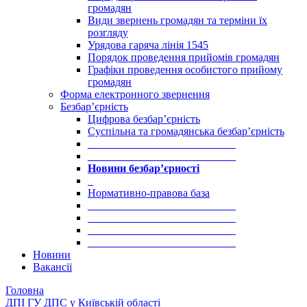
громадян
Види звернень громадян та терміни їх
розгляду
Урядова гаряча лінія 1545
Порядок проведення прийомів громадян
Графіки проведення особистого прийому
громадян
Форма електронного звернення
Безбар’єрність
Цифрова безбар’єрність
Суспільна та громадянська безбар’єрність
___________________________
___________________________
Новини безбар’єрності
_
Нормативно-правова база
___________________________
___________________________
___________________________
___________________________
Новини
Вакансії
Головна
ДПІ ГУ ДПС у Київській області