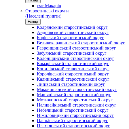
Назад
смт Макарів
Старостинські округи
(Населені пункти)
Назад
Кодрянський старостинський округ
Андріївський старостинський округ
Борівський старостинський округ
Великокарашинський старостинський округ
Гавронщинський старостинський округ
Забуянський старостинський округ
Колонщинський старостинський округ
Комарівський старостинський округ
Копилівський старостинський округ
Королівський старостинський округ
Калинівський старостинський округ
Липівський старостинський округ
Маковищанський старостинський округ
Мар’янівський старостинський округ
Мотижинський старостинський округ
Наливайківський старостинський округ
Небелицький старостинський округ
Ніжиловицький старостинський округ
Пашківський старостинський округ
Плахтянський старостинський округ