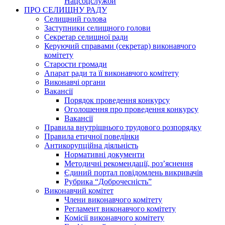
Нацсоцслужби
ПРО СЕЛИЩНУ РАДУ
Селищний голова
Заступники селищного голови
Секретар селищної ради
Керуючий справами (секретар) виконавчого
комітету
Старости громади
Апарат ради та її виконавчого комітету
Виконавчі органи
Вакансії
Порядок проведення конкурсу
Оголошення про проведення конкурсу
Вакансії
Правила внутрішнього трудового розпорядку
Правила етичної поведінки
Антикорупційна діяльність
Нормативні документи
Методичні рекомендації, роз’яснення
Єдиний портал повідомлень викривачів
Рубрика “Доброчесність”
Виконавчий комітет
Члени виконавчого комітету
Регламент виконавчого комітету
Комісії виконавчого комітету