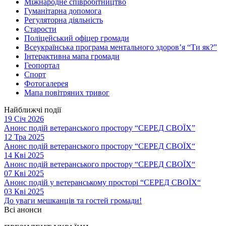
Міжнародне співробітництво
Гуманітарна допомога
Регуляторна діяльність
Старости
Поліцейський офіцер громади
Всеукраїнська програма ментального здоров’я “Ти як?”
Інтерактивна мапа громади
Геопортал
Спорт
Фотогалерея
Мапа повітряних тривог
Найближчі події
19 Січ 2026
Анонс подій ветеранського простору “СЕРЕД СВОЇХ”
12 Тра 2025
Анонс подій ветеранського простору “СЕРЕД СВОЇХ“
14 Кві 2025
Анонс подій ветеранського простору “СЕРЕД СВОЇХ“
07 Кві 2025
Анонс подій у ветеранському просторі “СЕРЕД СВОЇХ“
03 Кві 2025
До уваги мешканців та гостей громади!
Всі анонси