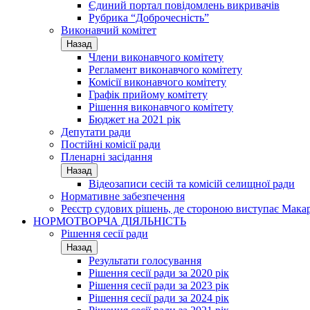
Єдиний портал повідомлень викривачів
Рубрика “Доброчесність”
Виконавчий комітет
Назад
Члени виконавчого комітету
Регламент виконавчого комітету
Комісії виконавчого комітету
Графік прийому комітету
Рішення виконавчого комітету
Бюджет на 2021 рік
Депутати ради
Постійні комісії ради
Пленарні засідання
Назад
Відеозаписи сесій та комісій селищної ради
Нормативне забезпечення
Реєстр судових рішень, де стороною виступає Мака
НОРМОТВОРЧА ДІЯЛЬНІСТЬ
Рішення сесії ради
Назад
Результати голосування
Рішення сесії ради за 2020 рік
Рішення сесії ради за 2023 рік
Рішення сесії ради за 2024 рік