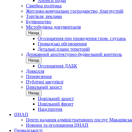
Анонси подій
Сімейна політика
Житлово-комунальне господарство, благоустрій
Торгівля, реклама
Будівництво
Містобудівна документація
Назад
Оголошення про проведення гром. слухань
Громадські обговорення
Детальні плани територій
Державний архітектурно-будівельний контроль
Назад
Оголошення ДАБК
Довкілля
Перевезення
Публічні закупівлі
Цивільний захист
Назад
Цивільний захист
Цивільний фронт
Нацспротив
ЦНАП
Центр надання адміністративних послуг Макарівськ
Новини та оголошення ЦНАП
Громадськості