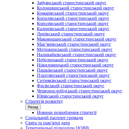
Забуянський старостинський округ
Колонщинський старостинський округ
Комарівський старостинський округ
Копилівський старостинський округ
Королівський старостинський округ
Калинівський старостинський округ
Липівський старостинський округ
Маковищанський старостинський округ
Мар’янівський старостинський округ
Мотижинський старостинський округ
Наливайківський старостинський округ
Небелицький старостинський округ
Ніжиловицький старостинський округ
Пашківський старостинський округ
Плахтянський старостинський округ
Ситняківський старостинський округ
Фасівський старостинський округ
Червонослобідський старостинський округ
Юрівський старостинський округ
Стратегія розвитку
Назад
Новини розроблення стратегії
Соціальний паспорт громади
Свята та пам’ятні дати
Територіальні підрозділи ЦОВВ