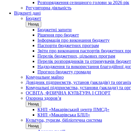
Розпорядження селищного голови за 2026 рік
Регуляторна діяльність
Відкриті дані
Бюджет
Назад
Бюджетні запити
Рішення про бюджет
Інформація про виконання бюджету
Паспорти бюджетних програм
Звіти про виконання паспортів бюджетних пр
Перелік бюджетних, цільових програм
Перелік розпорядників та отримувачів бюдже
Надходження та використання благодійної до
Прогноз бюджету громади
Комунальне майно
Довідник підприємств, установ (закладів) та органі
Комунальні підприємства, установи (заклади) та орг
ОСВІТА, ФІЗИЧНА КУЛЬТУРА І СПОРТ
Охорона здоров’я
Назад
КНП «Макарівський центр ПМСД»
КНП «Макарівська БЛІЛ»
Культура, туризм, бібліотечна система
Назад