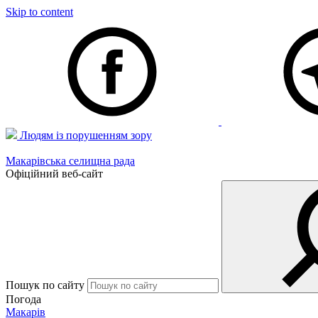
Skip to content
Людям із порушенням зору
Макарівська селищна рада
Офіційний веб-сайт
Пошук по сайту
Погода
Макарів