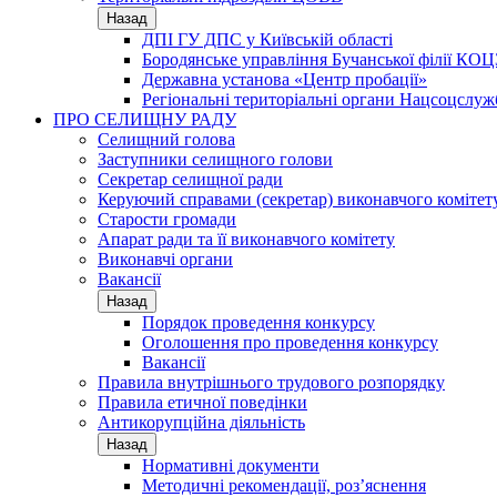
Назад
ДПІ ГУ ДПС у Київській області
Бородянське управління Бучанської філії КОЦ
Державна установа «Центр пробації»
Регіональні територіальні органи Нацсоцслу
ПРО СЕЛИЩНУ РАДУ
Селищний голова
Заступники селищного голови
Секретар селищної ради
Керуючий справами (секретар) виконавчого комітет
Старости громади
Апарат ради та її виконавчого комітету
Виконавчі органи
Вакансії
Назад
Порядок проведення конкурсу
Оголошення про проведення конкурсу
Вакансії
Правила внутрішнього трудового розпорядку
Правила етичної поведінки
Антикорупційна діяльність
Назад
Нормативні документи
Методичні рекомендації, роз’яснення