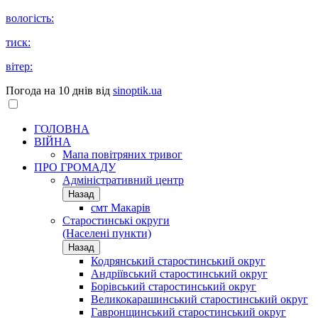
вологість:
тиск:
вітер:
Погода на 10 днів від
sinoptik.ua
ГОЛОВНА
ВІЙНА
Мапа повітряних тривог
ПРО ГРОМАДУ
Aдміністративний центр
Назад
смт Макарів
Старостинські округи
(Населені пункти)
Назад
Кодрянський старостинський округ
Андріївський старостинський округ
Борівський старостинський округ
Великокарашинський старостинський округ
Гавронщинський старостинський округ