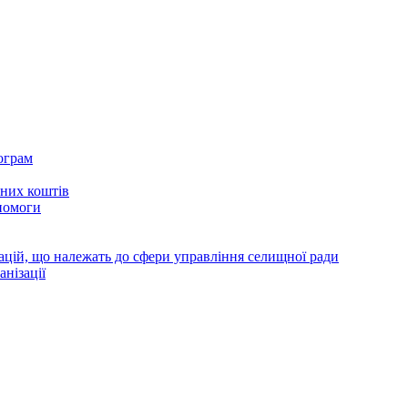
ограм
тних коштів
помоги
зацій, що належать до сфери управління селищної ради
анізації