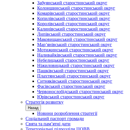
Забуянський старостинський округ
Колонщинський старостинський округ
Комарівський старостинський округ
Копилівський старостинський округ
Королівський старостинський округ
Калинівський старостинський округ
Липівський старостинський округ
Маковищанський старостинський округ
Мар’янівський старостинський округ
Мотижинський старостинський округ
Наливайківський старостинський округ
Небелицький старостинський округ
Ніжиловицький старостинський округ
Пашківський старостинський округ
Плахтянський старостинський округ
Ситняківський старостинський округ
Фасівський старостинський округ
Червонослобідський старостинський округ
Юрівський старостинський округ
Стратегія розвитку
Назад
Новини розроблення стратегії
Соціальний паспорт громади
Свята та пам’ятні дати
Територіальні підрозділи ЦОВВ