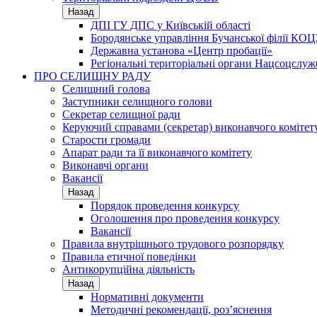
Назад
ДПІ ГУ ДПС у Київській області
Бородянське управління Бучанської філії КОЦ
Державна установа «Центр пробації»
Регіональні територіальні органи Нацсоцслу
ПРО СЕЛИЩНУ РАДУ
Селищний голова
Заступники селищного голови
Секретар селищної ради
Керуючий справами (секретар) виконавчого комітет
Старости громади
Апарат ради та її виконавчого комітету
Виконавчі органи
Вакансії
Назад
Порядок проведення конкурсу
Оголошення про проведення конкурсу
Вакансії
Правила внутрішнього трудового розпорядку
Правила етичної поведінки
Антикорупційна діяльність
Назад
Нормативні документи
Методичні рекомендації, роз’яснення