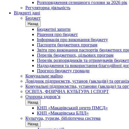
Розпорядження селищного голови за 2026 рік
Регуляторна діяльність
Відкриті дані
Бюджет
Назад
Бюджетні запити
Рішення про бюджет
Інформація про виконання бюджету
Паспорти бюджетних програм
Звіти про виконання паспортів бюджетних пр
Перелік бюджетних, цільових програм
Перелік розпорядників та отримувачів бюдже
Надходження та використання благодійної до
Прогноз бюджету громади
Комунальне майно
Довідник підприємств, установ (закладів) та органі
Комунальні підприємства, установи (заклади) та орг
ОСВІТА, ФІЗИЧНА КУЛЬТУРА І СПОРТ
Охорона здоров’я
Назад
КНП «Макарівський центр ПМСД»
КНП «Макарівська БЛІЛ»
Культура, туризм, бібліотечна система
Назад