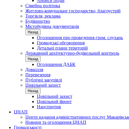
Анонси подій
Сімейна політика
Житлово-комунальне господарство, благоустрій
Торгівля, реклама
Будівництво
Містобудівна документація
Назад
Оголошення про проведення гром. слухань
Громадські обговорення
Детальні плани територій
Державний архітектурно-будівельний контроль
Назад
Оголошення ДАБК
Довкілля
Перевезення
Публічні закупівлі
Цивільний захист
Назад
Цивільний захист
Цивільний фронт
Нацспротив
ЦНАП
Центр надання адміністративних послуг Макарівськ
Новини та оголошення ЦНАП
Громадськості