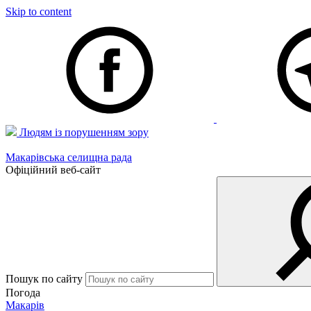
Skip to content
Людям із порушенням зору
Макарівська селищна рада
Офіційний веб-сайт
Пошук по сайту
Погода
Макарів