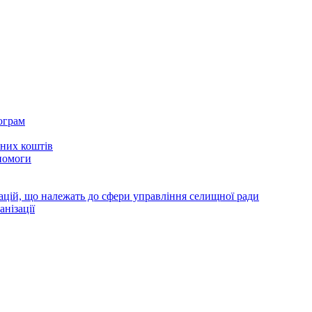
ограм
тних коштів
помоги
зацій, що належать до сфери управління селищної ради
анізації