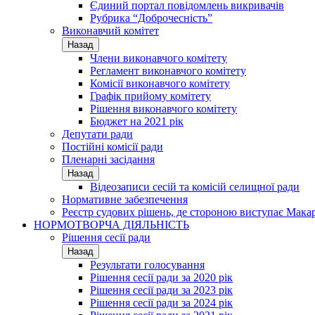
Єдиний портал повідомлень викривачів
Рубрика “Доброчесність”
Виконавчий комітет
Назад
Члени виконавчого комітету
Регламент виконавчого комітету
Комісії виконавчого комітету
Графік прийому комітету
Рішення виконавчого комітету
Бюджет на 2021 рік
Депутати ради
Постійні комісії ради
Пленарні засідання
Назад
Відеозаписи сесій та комісій селищної ради
Нормативне забезпечення
Реєстр судових рішень, де стороною виступає Мака
НОРМОТВОРЧА ДІЯЛЬНІСТЬ
Рішення сесії ради
Назад
Результати голосування
Рішення сесії ради за 2020 рік
Рішення сесії ради за 2023 рік
Рішення сесії ради за 2024 рік