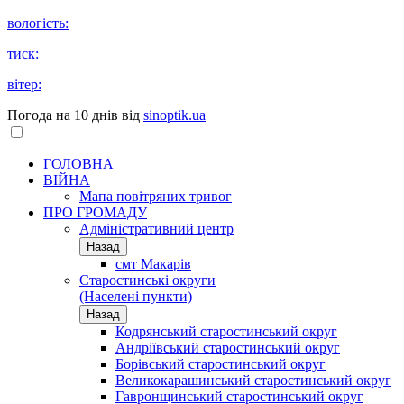
вологість:
тиск:
вітер:
Погода на 10 днів від
sinoptik.ua
ГОЛОВНА
ВІЙНА
Мапа повітряних тривог
ПРО ГРОМАДУ
Aдміністративний центр
Назад
смт Макарів
Старостинські округи
(Населені пункти)
Назад
Кодрянський старостинський округ
Андріївський старостинський округ
Борівський старостинський округ
Великокарашинський старостинський округ
Гавронщинський старостинський округ