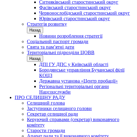
Ситняківський старостинський округ
Фасівський старостинський округ
Червонослобідський старостинський округ
Юрівський старостинський округ
Стратегія розвитку
Назад
Новини розроблення стратегії
Соціальний паспорт громади
Свята та пам’ятні дати
Територіальні підрозділи ЦОВВ
Назад
ДПІ ГУ ДПС у Київській області
Бородянське управління Бучанської філії
КОЦЗ
Державна установа «Центр пробації»
Регіональні територіальні органи
Нацсоцслужби
ПРО СЕЛИЩНУ РАДУ
Селищний голова
Заступники селищного голови
Секретар селищної ради
Керуючий справами (секретар) виконавчого
комітету
Старости громади
Апарат ради та її виконавчого комітету