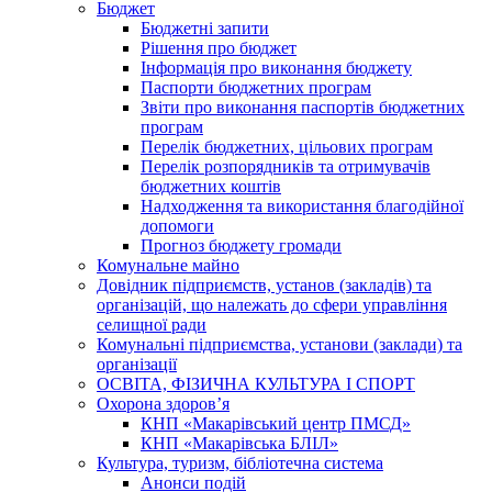
Бюджет
Бюджетні запити
Рішення про бюджет
Інформація про виконання бюджету
Паспорти бюджетних програм
Звіти про виконання паспортів бюджетних
програм
Перелік бюджетних, цільових програм
Перелік розпорядників та отримувачів
бюджетних коштів
Надходження та використання благодійної
допомоги
Прогноз бюджету громади
Комунальне майно
Довідник підприємств, установ (закладів) та
організацій, що належать до сфери управління
селищної ради
Комунальні підприємства, установи (заклади) та
організації
ОСВІТА, ФІЗИЧНА КУЛЬТУРА І СПОРТ
Охорона здоров’я
КНП «Макарівський центр ПМСД»
КНП «Макарівська БЛІЛ»
Культура, туризм, бібліотечна система
Анонси подій