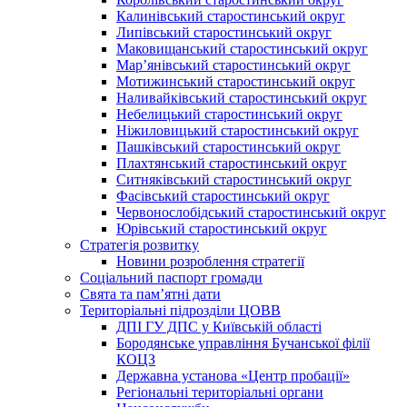
Калинівський старостинський округ
Липівський старостинський округ
Маковищанський старостинський округ
Мар’янівський старостинський округ
Мотижинський старостинський округ
Наливайківський старостинський округ
Небелицький старостинський округ
Ніжиловицький старостинський округ
Пашківський старостинський округ
Плахтянський старостинський округ
Ситняківський старостинський округ
Фасівський старостинський округ
Червонослобідський старостинський округ
Юрівський старостинський округ
Стратегія розвитку
Новини розроблення стратегії
Соціальний паспорт громади
Свята та пам’ятні дати
Територіальні підрозділи ЦОВВ
ДПІ ГУ ДПС у Київській області
Бородянське управління Бучанської філії
КОЦЗ
Державна установа «Центр пробації»
Регіональні територіальні органи