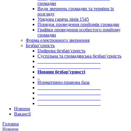
громадян
Види звернень громадян та терміни їх
розгляду
Урядова гаряча лінія 1545
Порядок проведення прийомів громадян
Графіки проведення особистого прийому
громадян
Форма електронного звернення
Безбар’єрність
Цифрова безбар’єрність
Суспільна та громадянська безбар’єрність
___________________________
___________________________
Новини безбар’єрності
_
Нормативно-правова база
___________________________
___________________________
___________________________
___________________________
Новини
Вакансії
Головна
Новини