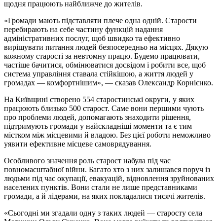
щодня працюють найближче до жителів.
«Громади мають підставляти плече одна одній. Старости
перебирають на себе частину функцій надання
адміністративних послуг, щоб швидко та ефективно
вирішувати питання людей безпосередньо на місцях. Дякую
кожному старості за невтомну працю. Будемо працювати,
частіше бачитися, обмінюватися досвідом і робити все, щоб
система управління ставала стійкішою, а життя людей у
громадах — комфортнішим», — сказав Олександр Корнієнко.
На Київщині створено 554 старостинські округи, у яких
працюють близько 500 старост. Саме вони першими чують
про проблеми людей, допомагають знаходити рішення,
підтримують громади у найскладніші моменти та є тим
містком між місцевими й владою. Без цієї роботи неможливо
уявити ефективне місцеве самоврядування.
Особливого значення роль старост набула під час
повномасштабної війни. Багато хто з них залишався поруч із
людьми під час окупації, евакуацій, відновлення зруйнованих
населених пунктів. Вони стали не лише представниками
громади, а й лідерами, на яких покладалися тисячі жителів.
«Сьогодні ми згадали одну з таких людей — старосту села