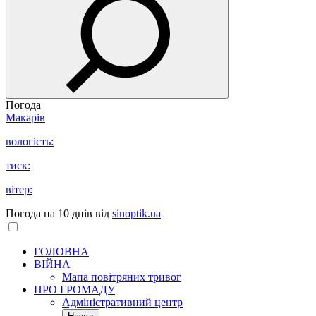
Погода
Макарів
вологість:
тиск:
вітер:
Погода на 10 днів від
sinoptik.ua
ГОЛОВНА
ВІЙНА
Мапа повітряних тривог
ПРО ГРОМАДУ
Aдміністративний центр