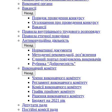
Виконавчі органи
Вакансії
Назад
Порядок проведення конкурсу
Оголошення про проведення конкурсу
Вакансії
Правила внутрішнього трудового розпорядку
Правила етичної поведінки
Антикорупційна діяльність
Назад
Нормативні документи
Методичні рекомендації, роз’яснення
Єдиний портал повідомлень викривачів
Рубрика “Доброчесність”
Виконавчий комітет
Назад
Члени виконавчого комітету
Регламент виконавчого комітету
Комісії виконавчого комітету
Графік прийому комітету
Рішення виконавчого комітету
Бюджет на 2021 рік
Депутати ради
Постійні комісії ради