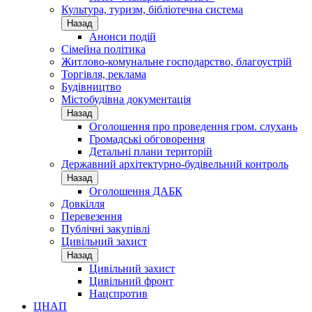
Культура, туризм, бібліотечна система
Назад
Анонси подій
Сімейна політика
Житлово-комунальне господарство, благоустрій
Торгівля, реклама
Будівництво
Містобудівна документація
Назад
Оголошення про проведення гром. слухань
Громадські обговорення
Детальні плани територій
Державний архітектурно-будівельний контроль
Назад
Оголошення ДАБК
Довкілля
Перевезення
Публічні закупівлі
Цивільний захист
Назад
Цивільний захист
Цивільний фронт
Нацспротив
ЦНАП