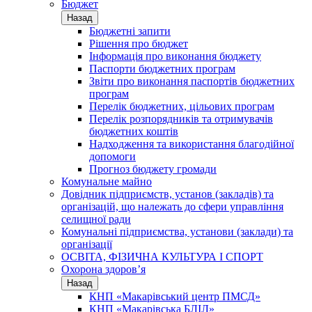
Бюджет
Назад
Бюджетні запити
Рішення про бюджет
Інформація про виконання бюджету
Паспорти бюджетних програм
Звіти про виконання паспортів бюджетних
програм
Перелік бюджетних, цільових програм
Перелік розпорядників та отримувачів
бюджетних коштів
Надходження та використання благодійної
допомоги
Прогноз бюджету громади
Комунальне майно
Довідник підприємств, установ (закладів) та
організацій, що належать до сфери управління
селищної ради
Комунальні підприємства, установи (заклади) та
організації
ОСВІТА, ФІЗИЧНА КУЛЬТУРА І СПОРТ
Охорона здоров’я
Назад
КНП «Макарівський центр ПМСД»
КНП «Макарівська БЛІЛ»