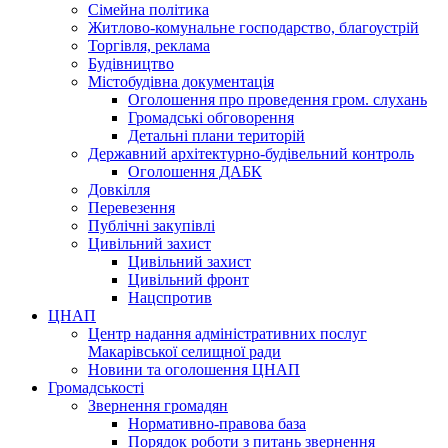
Сімейна політика
Житлово-комунальне господарство, благоустрій
Торгівля, реклама
Будівництво
Містобудівна документація
Оголошення про проведення гром. слухань
Громадські обговорення
Детальні плани територій
Державний архітектурно-будівельний контроль
Оголошення ДАБК
Довкілля
Перевезення
Публічні закупівлі
Цивільний захист
Цивільний захист
Цивільний фронт
Нацспротив
ЦНАП
Центр надання адміністративних послуг
Макарівської селищної ради
Новини та оголошення ЦНАП
Громадськості
Звернення громадян
Нормативно-правова база
Порядок роботи з питань звернення