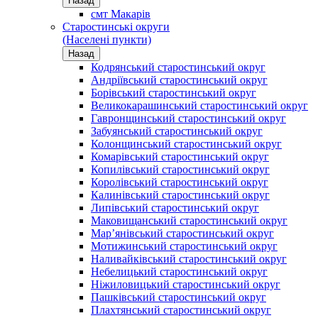
Назад
смт Макарів
Старостинські округи
(Населені пункти)
Назад
Кодрянський старостинський округ
Андріївський старостинський округ
Борівський старостинський округ
Великокарашинський старостинський округ
Гавронщинський старостинський округ
Забуянський старостинський округ
Колонщинський старостинський округ
Комарівський старостинський округ
Копилівський старостинський округ
Королівський старостинський округ
Калинівський старостинський округ
Липівський старостинський округ
Маковищанський старостинський округ
Мар’янівський старостинський округ
Мотижинський старостинський округ
Наливайківський старостинський округ
Небелицький старостинський округ
Ніжиловицький старостинський округ
Пашківський старостинський округ
Плахтянський старостинський округ