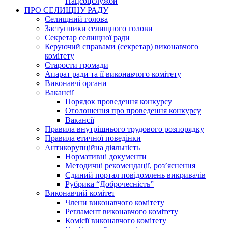
Нацсоцслужби
ПРО СЕЛИЩНУ РАДУ
Селищний голова
Заступники селищного голови
Секретар селищної ради
Керуючий справами (секретар) виконавчого
комітету
Старости громади
Апарат ради та її виконавчого комітету
Виконавчі органи
Вакансії
Порядок проведення конкурсу
Оголошення про проведення конкурсу
Вакансії
Правила внутрішнього трудового розпорядку
Правила етичної поведінки
Антикорупційна діяльність
Нормативні документи
Методичні рекомендації, роз’яснення
Єдиний портал повідомлень викривачів
Рубрика “Доброчесність”
Виконавчий комітет
Члени виконавчого комітету
Регламент виконавчого комітету
Комісії виконавчого комітету