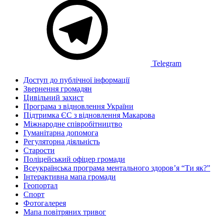
Telegram
Доступ до публічної інформації
Звернення громадян
Цивільний захист
Програма з відновлення України
Підтримка ЄС з відновлення Макарова
Міжнародне співробітництво
Гуманітарна допомога
Регуляторна діяльність
Старости
Поліцейський офіцер громади
Всеукраїнська програма ментального здоров’я “Ти як?”
Інтерактивна мапа громади
Геопортал
Спорт
Фотогалерея
Мапа повітряних тривог