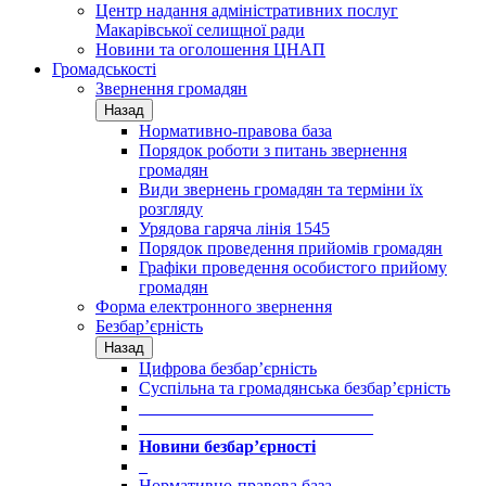
Центр надання адміністративних послуг
Макарівської селищної ради
Новини та оголошення ЦНАП
Громадськості
Звернення громадян
Назад
Нормативно-правова база
Порядок роботи з питань звернення
громадян
Види звернень громадян та терміни їх
розгляду
Урядова гаряча лінія 1545
Порядок проведення прийомів громадян
Графіки проведення особистого прийому
громадян
Форма електронного звернення
Безбар’єрність
Назад
Цифрова безбар’єрність
Суспільна та громадянська безбар’єрність
___________________________
___________________________
Новини безбар’єрності
_
Нормативно-правова база