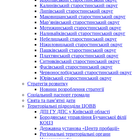
Калинівський старостинський округ
Липівський старостинський округ
Маковищанський старостинський округ
Мар’янівський старостинський округ
Мотижинський старостинський округ
Наливайківський старостинський округ
Небелицький старостинський округ
Ніжиловицький старостинський округ
Пашківський старостинський округ
Плахтянський старостинський округ
Ситняківський старостинський округ
Фасівський старостинський округ
Червонослобідський старостинський округ
Юрівський старостинський округ
Стратегія розвитку
Новини розроблення стратегії
Соціальний паспорт громади
Свята та пам’ятні дати
Територіальні підрозділи ЦОВВ
ДПІ ГУ ДПС у Київській області
Бородянське управління Бучанської філії
КОЦЗ
Державна установа «Центр пробації»
Регіональні територіальні органи