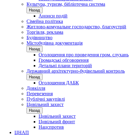
Культура, туризм, бібліотечна система
Назад
Анонси подій
Сімейна політика
Житлово-комунальне господарство, благоустрій
Торгівля, реклама
Будівництво
Містобудівна документація
Назад
Оголошення про проведення гром. слухань
Громадські обговорення
Детальні плани територій
Державний архітектурно-будівельний контроль
Назад
Оголошення ДАБК
Довкілля
Перевезення
Публічні закупівлі
Цивільний захист
Назад
Цивільний захист
Цивільний фронт
Нацспротив
ЦНАП