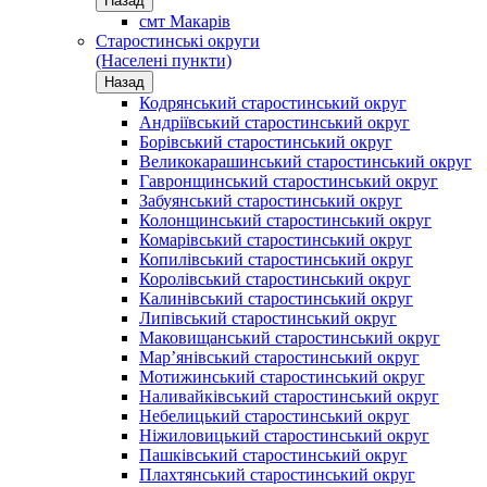
Назад
смт Макарів
Старостинські округи
(Населені пункти)
Назад
Кодрянський старостинський округ
Андріївський старостинський округ
Борівський старостинський округ
Великокарашинський старостинський округ
Гавронщинський старостинський округ
Забуянський старостинський округ
Колонщинський старостинський округ
Комарівський старостинський округ
Копилівський старостинський округ
Королівський старостинський округ
Калинівський старостинський округ
Липівський старостинський округ
Маковищанський старостинський округ
Мар’янівський старостинський округ
Мотижинський старостинський округ
Наливайківський старостинський округ
Небелицький старостинський округ
Ніжиловицький старостинський округ
Пашківський старостинський округ
Плахтянський старостинський округ