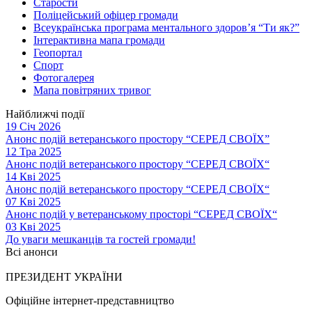
Старости
Поліцейський офіцер громади
Всеукраїнська програма ментального здоров’я “Ти як?”
Інтерактивна мапа громади
Геопортал
Спорт
Фотогалерея
Мапа повітряних тривог
Найближчі події
19 Січ 2026
Анонс подій ветеранського простору “СЕРЕД СВОЇХ”
12 Тра 2025
Анонс подій ветеранського простору “СЕРЕД СВОЇХ“
14 Кві 2025
Анонс подій ветеранського простору “СЕРЕД СВОЇХ“
07 Кві 2025
Анонс подій у ветеранському просторі “СЕРЕД СВОЇХ“
03 Кві 2025
До уваги мешканців та гостей громади!
Всі анонси
ПРЕЗИДЕНТ УКРАЇНИ
Офіційне інтернет-представництво