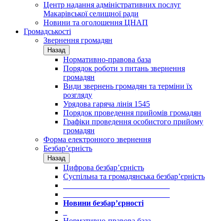
Центр надання адміністративних послуг
Макарівської селищної ради
Новини та оголошення ЦНАП
Громадськості
Звернення громадян
Назад
Нормативно-правова база
Порядок роботи з питань звернення
громадян
Види звернень громадян та терміни їх
розгляду
Урядова гаряча лінія 1545
Порядок проведення прийомів громадян
Графіки проведення особистого прийому
громадян
Форма електронного звернення
Безбар’єрність
Назад
Цифрова безбар’єрність
Суспільна та громадянська безбар’єрність
___________________________
___________________________
Новини безбар’єрності
_
Нормативно-правова база