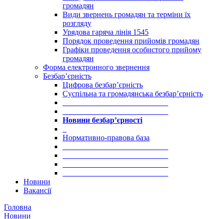
громадян
Види звернень громадян та терміни їх
розгляду
Урядова гаряча лінія 1545
Порядок проведення прийомів громадян
Графіки проведення особистого прийому
громадян
Форма електронного звернення
Безбар’єрність
Цифрова безбар’єрність
Суспільна та громадянська безбар’єрність
___________________________
___________________________
Новини безбар’єрності
_
Нормативно-правова база
___________________________
___________________________
___________________________
___________________________
Новини
Вакансії
Головна
Новини