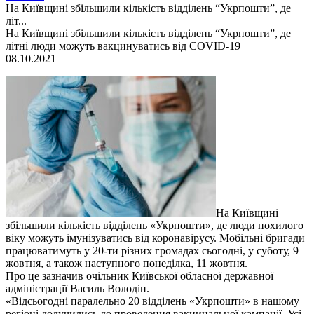
На Київщині збільшили кількість відділень “Укрпошти”, де
літ...
На Київщині збільшили кількість відділень “Укрпошти”, де
літні люди можуть вакцинуватись від COVID-19
08.10.2021
На Київщині
збільшили кількість відділень «Укрпошти», де люди похилого
віку можуть імунізуватись від коронавірусу. Мобільні бригади
працюватимуть у 20-ти різних громадах сьогодні, у суботу, 9
жовтня, а також наступного понеділка, 11 жовтня.
Про це зазначив очільник Київської обласної державної
адміністрації Василь Володін.
«Відсьогодні паралельно 20 відділень «Укрпошти» в нашому
регіоні долучились до проведення вакцинальної кампанії. Усі