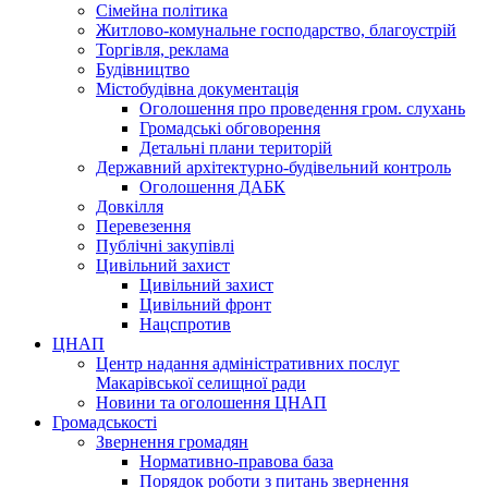
Сімейна політика
Житлово-комунальне господарство, благоустрій
Торгівля, реклама
Будівництво
Містобудівна документація
Оголошення про проведення гром. слухань
Громадські обговорення
Детальні плани територій
Державний архітектурно-будівельний контроль
Оголошення ДАБК
Довкілля
Перевезення
Публічні закупівлі
Цивільний захист
Цивільний захист
Цивільний фронт
Нацспротив
ЦНАП
Центр надання адміністративних послуг
Макарівської селищної ради
Новини та оголошення ЦНАП
Громадськості
Звернення громадян
Нормативно-правова база
Порядок роботи з питань звернення