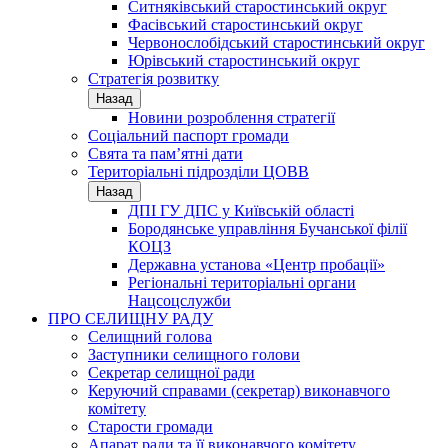
Ситняківський старостинський округ
Фасівський старостинський округ
Червонослобідський старостинський округ
Юрівський старостинський округ
Стратегія розвитку
Назад
Новини розроблення стратегії
Соціальний паспорт громади
Свята та пам’ятні дати
Територіальні підрозділи ЦОВВ
Назад
ДПІ ГУ ДПС у Київській області
Бородянське управління Бучанської філії
КОЦЗ
Державна установа «Центр пробації»
Регіональні територіальні органи
Нацсоцслужби
ПРО СЕЛИЩНУ РАДУ
Селищний голова
Заступники селищного голови
Секретар селищної ради
Керуючий справами (секретар) виконавчого
комітету
Старости громади
Апарат ради та її виконавчого комітету