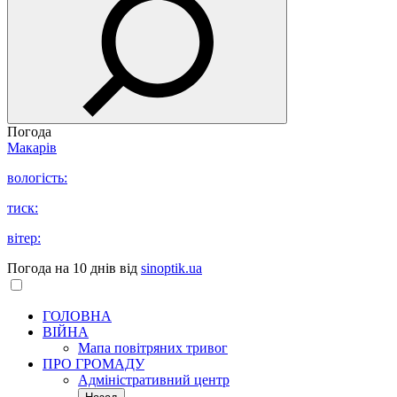
Погода
Макарів
вологість:
тиск:
вітер:
Погода на 10 днів від
sinoptik.ua
ГОЛОВНА
ВІЙНА
Мапа повітряних тривог
ПРО ГРОМАДУ
Aдміністративний центр