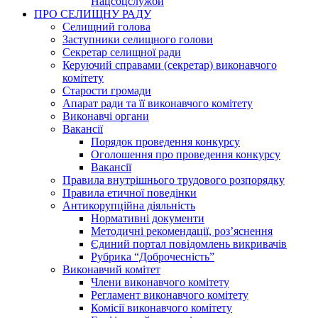
Нацсоцслужби
ПРО СЕЛИЩНУ РАДУ
Селищний голова
Заступники селищного голови
Секретар селищної ради
Керуючий справами (секретар) виконавчого
комітету
Старости громади
Апарат ради та її виконавчого комітету
Виконавчі органи
Вакансії
Порядок проведення конкурсу
Оголошення про проведення конкурсу
Вакансії
Правила внутрішнього трудового розпорядку
Правила етичної поведінки
Антикорупційна діяльність
Нормативні документи
Методичні рекомендації, роз’яснення
Єдиний портал повідомлень викривачів
Рубрика “Доброчесність”
Виконавчий комітет
Члени виконавчого комітету
Регламент виконавчого комітету
Комісії виконавчого комітету