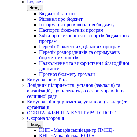
Бюджет
Назад
Бюджетні запити
Рішення про бюджет
Інформація про виконання бюджету
Паспорти бюджетних програм
Звіти про виконання паспортів бюджетних
програм
Перелік бюджетних, цільових програм
Перелік розпорядників та отримувачів
бюджетних коштів
Надходження та використання благодійної
допомоги
Прогноз бюджету громади
Комунальне майно
Довідник підприємств, установ (закладів) та
організацій, що належать до сфери управління
селищної ради
Комунальні підприємства, установи (заклади) та
організації
ОСВІТА, ФІЗИЧНА КУЛЬТУРА І СПОРТ
Охорона здоров’я
Назад
КНП «Макарівський центр ПМСД»
КНП «Макарівська БЛІЛ»