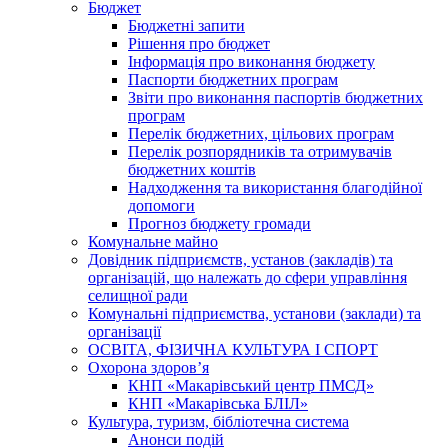
Бюджет
Бюджетні запити
Рішення про бюджет
Інформація про виконання бюджету
Паспорти бюджетних програм
Звіти про виконання паспортів бюджетних
програм
Перелік бюджетних, цільових програм
Перелік розпорядників та отримувачів
бюджетних коштів
Надходження та використання благодійної
допомоги
Прогноз бюджету громади
Комунальне майно
Довідник підприємств, установ (закладів) та
організацій, що належать до сфери управління
селищної ради
Комунальні підприємства, установи (заклади) та
організації
ОСВІТА, ФІЗИЧНА КУЛЬТУРА І СПОРТ
Охорона здоров’я
КНП «Макарівський центр ПМСД»
КНП «Макарівська БЛІЛ»
Культура, туризм, бібліотечна система
Анонси подій