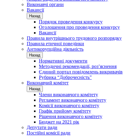
Виконавчі органи
Вакансії
Назад
Порядок проведення конкурсу
Оголошення про проведення конкурсу
Вакансії
Правила внутрішнього трудового розпорядку
Правила етичної поведінки
Антикорупційна діяльність
Назад
Нормативні документи
Методичні рекомендації, роз’яснення
Єдиний портал повідомлень викривачів
Рубрика “Доброчесність”
Виконавчий комітет
Назад
Члени виконавчого комітету
Регламент виконавчого комітету
Комісії виконавчого комітету
Графік прийому комітету
Рішення виконавчого комітету
Бюджет на 2021 рік
Депутати ради
Постійні комісії ради