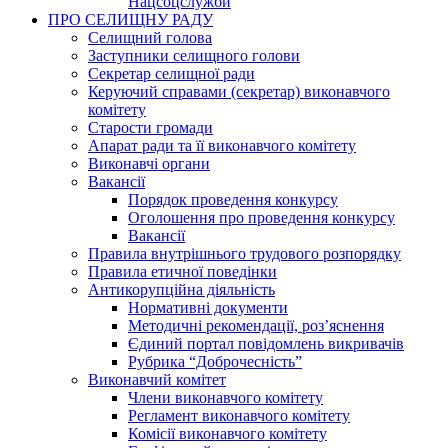
Нацсоцслужби
ПРО СЕЛИЩНУ РАДУ
Селищний голова
Заступники селищного голови
Секретар селищної ради
Керуючий справами (секретар) виконавчого
комітету
Старости громади
Апарат ради та її виконавчого комітету
Виконавчі органи
Вакансії
Порядок проведення конкурсу
Оголошення про проведення конкурсу
Вакансії
Правила внутрішнього трудового розпорядку
Правила етичної поведінки
Антикорупційна діяльність
Нормативні документи
Методичні рекомендації, роз’яснення
Єдиний портал повідомлень викривачів
Рубрика “Доброчесність”
Виконавчий комітет
Члени виконавчого комітету
Регламент виконавчого комітету
Комісії виконавчого комітету