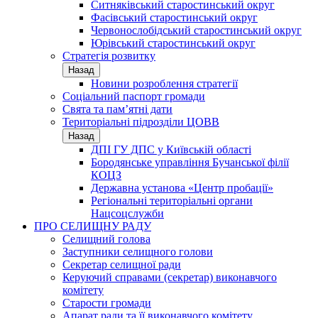
Ситняківський старостинський округ
Фасівський старостинський округ
Червонослобідський старостинський округ
Юрівський старостинський округ
Стратегія розвитку
Назад
Новини розроблення стратегії
Соціальний паспорт громади
Свята та пам’ятні дати
Територіальні підрозділи ЦОВВ
Назад
ДПІ ГУ ДПС у Київській області
Бородянське управління Бучанської філії
КОЦЗ
Державна установа «Центр пробації»
Регіональні територіальні органи
Нацсоцслужби
ПРО СЕЛИЩНУ РАДУ
Селищний голова
Заступники селищного голови
Секретар селищної ради
Керуючий справами (секретар) виконавчого
комітету
Старости громади
Апарат ради та її виконавчого комітету