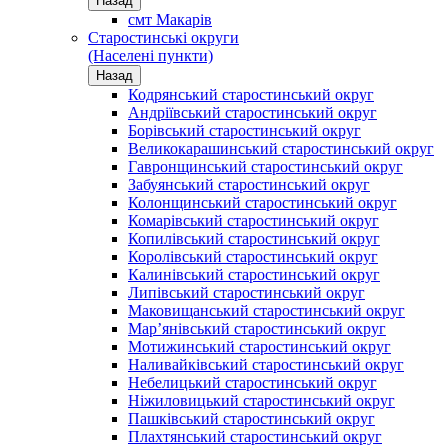
Назад
смт Макарів
Старостинські округи
(Населені пункти)
Назад
Кодрянський старостинський округ
Андріївський старостинський округ
Борівський старостинський округ
Великокарашинський старостинський округ
Гавронщинський старостинський округ
Забуянський старостинський округ
Колонщинський старостинський округ
Комарівський старостинський округ
Копилівський старостинський округ
Королівський старостинський округ
Калинівський старостинський округ
Липівський старостинський округ
Маковищанський старостинський округ
Мар’янівський старостинський округ
Мотижинський старостинський округ
Наливайківський старостинський округ
Небелицький старостинський округ
Ніжиловицький старостинський округ
Пашківський старостинський округ
Плахтянський старостинський округ