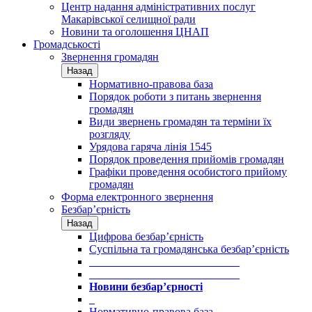
Центр надання адміністративних послуг
Макарівської селищної ради
Новини та оголошення ЦНАП
Громадськості
Звернення громадян
Назад
Нормативно-правова база
Порядок роботи з питань звернення
громадян
Види звернень громадян та терміни їх
розгляду
Урядова гаряча лінія 1545
Порядок проведення прийомів громадян
Графіки проведення особистого прийому
громадян
Форма електронного звернення
Безбар’єрність
Назад
Цифрова безбар’єрність
Суспільна та громадянська безбар’єрність
___________________________
___________________________
Новини безбар’єрності
_
Нормативно-правова база