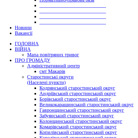
___________________________
___________________________
___________________________
___________________________
Новини
Вакансії
ГОЛОВНА
ВІЙНА
Мапа повітряних тривог
ПРО ГРОМАДУ
Aдміністративний центр
смт Макарів
Старостинські округи
(Населені пункти)
Кодрянський старостинський округ
Андріївський старостинський округ
Борівський старостинський округ
Великокарашинський старостинський округ
Гавронщинський старостинський округ
Забуянський старостинський округ
Колонщинський старостинський округ
Комарівський старостинський округ
Копилівський старостинський округ
Королівський старостинський округ