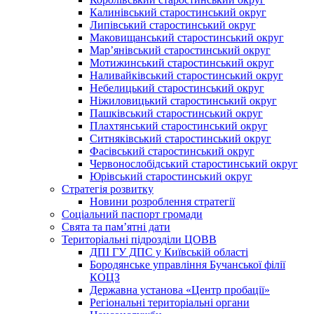
Калинівський старостинський округ
Липівський старостинський округ
Маковищанський старостинський округ
Мар’янівський старостинський округ
Мотижинський старостинський округ
Наливайківський старостинський округ
Небелицький старостинський округ
Ніжиловицький старостинський округ
Пашківський старостинський округ
Плахтянський старостинський округ
Ситняківський старостинський округ
Фасівський старостинський округ
Червонослобідський старостинський округ
Юрівський старостинський округ
Стратегія розвитку
Новини розроблення стратегії
Соціальний паспорт громади
Свята та пам’ятні дати
Територіальні підрозділи ЦОВВ
ДПІ ГУ ДПС у Київській області
Бородянське управління Бучанської філії
КОЦЗ
Державна установа «Центр пробації»
Регіональні територіальні органи