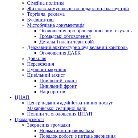
Сімейна політика
Житлово-комунальне господарство, благоустрій
Торгівля, реклама
Будівництво
Містобудівна документація
Оголошення про проведення гром. слухань
Громадські обговорення
Детальні плани територій
Державний архітектурно-будівельний контроль
Оголошення ДАБК
Довкілля
Перевезення
Публічні закупівлі
Цивільний захист
Цивільний захист
Цивільний фронт
Нацспротив
ЦНАП
Центр надання адміністративних послуг
Макарівської селищної ради
Новини та оголошення ЦНАП
Громадськості
Звернення громадян
Нормативно-правова база
Порядок роботи з питань звернення