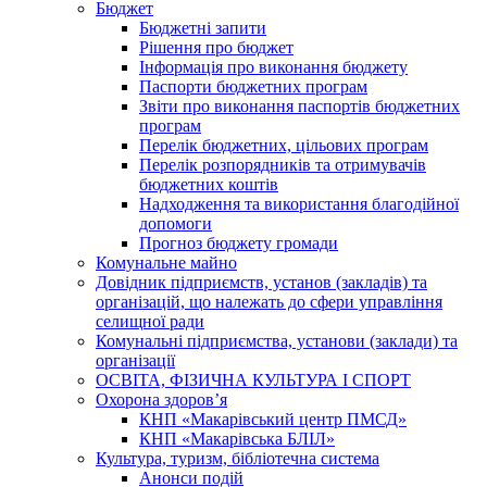
Бюджет
Бюджетні запити
Рішення про бюджет
Інформація про виконання бюджету
Паспорти бюджетних програм
Звіти про виконання паспортів бюджетних
програм
Перелік бюджетних, цільових програм
Перелік розпорядників та отримувачів
бюджетних коштів
Надходження та використання благодійної
допомоги
Прогноз бюджету громади
Комунальне майно
Довідник підприємств, установ (закладів) та
організацій, що належать до сфери управління
селищної ради
Комунальні підприємства, установи (заклади) та
організації
ОСВІТА, ФІЗИЧНА КУЛЬТУРА І СПОРТ
Охорона здоров’я
КНП «Макарівський центр ПМСД»
КНП «Макарівська БЛІЛ»
Культура, туризм, бібліотечна система
Анонси подій