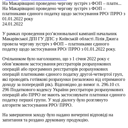
На Макарівщині проведено чергову зустріч з ФОП – платн...
На Макарівщині проведено чергову зустріч з ФОП –
платниками єдиного податку щодо застосування РРО/ ПРРО з
01.01.2022 року
24.01.2022
У рамках проведення роз’яснювальної кампанії начальник
Макарівської ДПІ ГУ ДПС у Київській області Лілія Джига
провела чергову зустріч з ФОП – платниками єдиного
податку щодо застосування РРО/ ПРРО з 01.01.2022 року.
Очільником було наголошено, що з 1 січня 2022 року є
обов’язковим застосування реєстраторів розрахункових
операцій або програмних реєстраторів розрахункових
операцій платниками єдиного податку другої-четвертої груп,
які проводять готівкові розрахунки (незалежно від отриманого
доходу за попередній рік). Відповідно до вимог п. 296.10 ст.
296 Податкового кодексу України реєстратори розрахункових
операцій або ПРРО не мають застосовувати платники єдиного
податку першої групи. У ході діалогу було розглянуто
алгоритм застосування РРО/ ПРРО.
На завершення заходу було надано вичерпні відповіді на
запитання та роздано друковану продукцію.