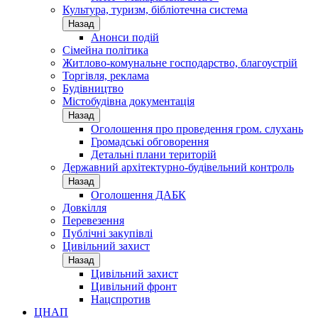
Культура, туризм, бібліотечна система
Назад
Анонси подій
Сімейна політика
Житлово-комунальне господарство, благоустрій
Торгівля, реклама
Будівництво
Містобудівна документація
Назад
Оголошення про проведення гром. слухань
Громадські обговорення
Детальні плани територій
Державний архітектурно-будівельний контроль
Назад
Оголошення ДАБК
Довкілля
Перевезення
Публічні закупівлі
Цивільний захист
Назад
Цивільний захист
Цивільний фронт
Нацспротив
ЦНАП