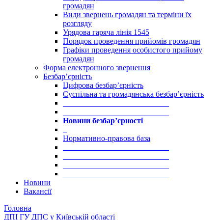
громадян
Види звернень громадян та терміни їх
розгляду
Урядова гаряча лінія 1545
Порядок проведення прийомів громадян
Графіки проведення особистого прийому
громадян
Форма електронного звернення
Безбар’єрність
Цифрова безбар’єрність
Суспільна та громадянська безбар’єрність
___________________________
___________________________
Новини безбар’єрності
_
Нормативно-правова база
___________________________
___________________________
___________________________
___________________________
Новини
Вакансії
Головна
ДПІ ГУ ДПС у Київській області