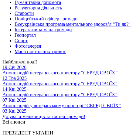
Гуманітарна допомога
Регуляторна діяльність
Старости
Поліцейський офіцер громади
Всеукраїнська програма ментального здоров’я “Ти як?”
Інтерактивна мапа громади
Геопортал
Спорт
Фотогалерея
Мапа повітряних тривог
Найближчі події
19 Січ 2026
Анонс подій ветеранського простору “СЕРЕД СВОЇХ”
12 Тра 2025
Анонс подій ветеранського простору “СЕРЕД СВОЇХ“
14 Кві 2025
Анонс подій ветеранського простору “СЕРЕД СВОЇХ“
07 Кві 2025
Анонс подій у ветеранському просторі “СЕРЕД СВОЇХ“
03 Кві 2025
До уваги мешканців та гостей громади!
Всі анонси
ПРЕЗИДЕНТ УКРАЇНИ