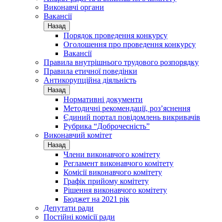
Виконавчі органи
Вакансії
Назад
Порядок проведення конкурсу
Оголошення про проведення конкурсу
Вакансії
Правила внутрішнього трудового розпорядку
Правила етичної поведінки
Антикорупційна діяльність
Назад
Нормативні документи
Методичні рекомендації, роз’яснення
Єдиний портал повідомлень викривачів
Рубрика “Доброчесність”
Виконавчий комітет
Назад
Члени виконавчого комітету
Регламент виконавчого комітету
Комісії виконавчого комітету
Графік прийому комітету
Рішення виконавчого комітету
Бюджет на 2021 рік
Депутати ради
Постійні комісії ради