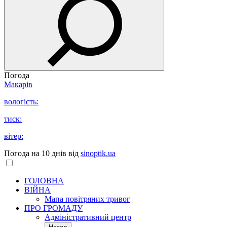
Погода
Макарів
вологість:
тиск:
вітер:
Погода на 10 днів від
sinoptik.ua
ГОЛОВНА
ВІЙНА
Мапа повітряних тривог
ПРО ГРОМАДУ
Aдміністративний центр