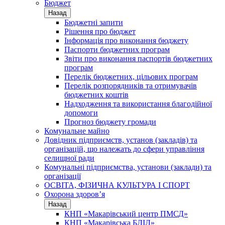
Бюджет
Назад
Бюджетні запити
Рішення про бюджет
Інформація про виконання бюджету
Паспорти бюджетних програм
Звіти про виконання паспортів бюджетних
програм
Перелік бюджетних, цільових програм
Перелік розпорядників та отримувачів
бюджетних коштів
Надходження та використання благодійної
допомоги
Прогноз бюджету громади
Комунальне майно
Довідник підприємств, установ (закладів) та
організацій, що належать до сфери управління
селищної ради
Комунальні підприємства, установи (заклади) та
організації
ОСВІТА, ФІЗИЧНА КУЛЬТУРА І СПОРТ
Охорона здоров’я
Назад
КНП «Макарівський центр ПМСД»
КНП «Макарівська БЛІЛ»