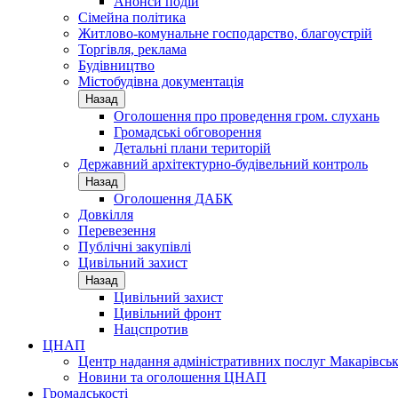
Анонси подій
Сімейна політика
Житлово-комунальне господарство, благоустрій
Торгівля, реклама
Будівництво
Містобудівна документація
Назад
Оголошення про проведення гром. слухань
Громадські обговорення
Детальні плани територій
Державний архітектурно-будівельний контроль
Назад
Оголошення ДАБК
Довкілля
Перевезення
Публічні закупівлі
Цивільний захист
Назад
Цивільний захист
Цивільний фронт
Нацспротив
ЦНАП
Центр надання адміністративних послуг Макарівськ
Новини та оголошення ЦНАП
Громадськості