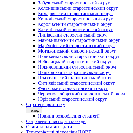
Забуянський старостинський округ
Колонщинський старостинський округ
Комарівський старостинський округ
Копилівський старостинський округ
Королівський старостинський округ
Калинівський старостинський округ
Липівський старостинський округ
Маковищанський старостинський округ
Мар’янівський старостинський округ
Мотижинський старостинський округ
Наливайківський старостинський округ
Небелицький старостинський округ
Ніжиловицький старостинський округ
Пашківський старостинський округ
Плахтянський старостинський округ
Ситняківський старостинський округ
Фасівський старостинський округ
Червонослобідський старостинський округ
Юрівський старостинський округ
Стратегія розвитку
Назад
Новини розроблення стратегії
Соціальний паспорт громади
Свята та пам’ятні дати
Територіальні підрозділи ЦОВВ