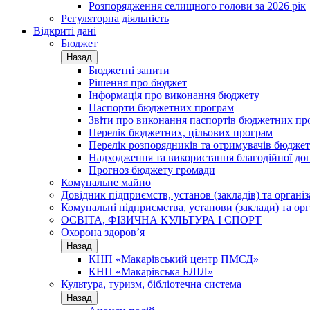
Розпорядження селищного голови за 2026 рік
Регуляторна діяльність
Відкриті дані
Бюджет
Назад
Бюджетні запити
Рішення про бюджет
Інформація про виконання бюджету
Паспорти бюджетних програм
Звіти про виконання паспортів бюджетних пр
Перелік бюджетних, цільових програм
Перелік розпорядників та отримувачів бюдже
Надходження та використання благодійної до
Прогноз бюджету громади
Комунальне майно
Довідник підприємств, установ (закладів) та органі
Комунальні підприємства, установи (заклади) та орг
ОСВІТА, ФІЗИЧНА КУЛЬТУРА І СПОРТ
Охорона здоров’я
Назад
КНП «Макарівський центр ПМСД»
КНП «Макарівська БЛІЛ»
Культура, туризм, бібліотечна система
Назад