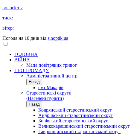
вологість:
тиск:
вітер:
Погода на 10 днів від
sinoptik.ua
ГОЛОВНА
ВІЙНА
Мапа повітряних тривог
ПРО ГРОМАДУ
Aдміністративний центр
Назад
смт Макарів
Старостинські округи
(Населені пункти)
Назад
Кодрянський старостинський округ
Андріївський старостинський округ
Борівський старостинський округ
Великокарашинський старостинський округ
Гавронщинський старостинський округ