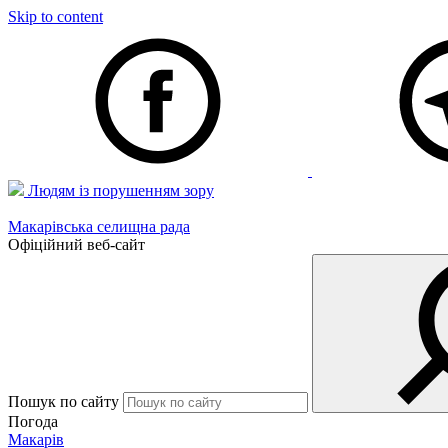
Skip to content
Людям із порушенням зору
Макарівська селищна рада
Офіційний веб-сайт
Пошук по сайту
Погода
Макарів