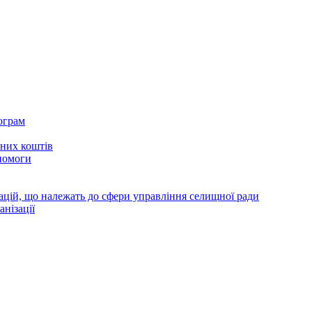
ограм
тних коштів
помоги
зацій, що належать до сфери управління селищної ради
анізації