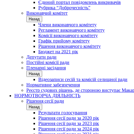
Єдиний портал повідомлень викривачів
Рубрика “Доброчесність”
Виконавчий комітет
Назад
Члени виконавчого комітету
Регламент виконавчого комітету
Комісії виконавчого комітету
Графік прийому комітету
Рішення виконавчого комітету
Бюджет на 2021 рік
Депутати ради
Постійні комісії ради
Пленарні засідання
Назад
Відеозаписи сесій та комісій селищної ради
Нормативне забезпечення
Реєстр судових рішень, де стороною виступає Мака
НОРМОТВОРЧА ДІЯЛЬНІСТЬ
Рішення сесії ради
Назад
Результати голосування
Рішення сесії ради за 2020 рік
Рішення сесії ради за 2023 рік
Рішення сесії ради за 2024 рік