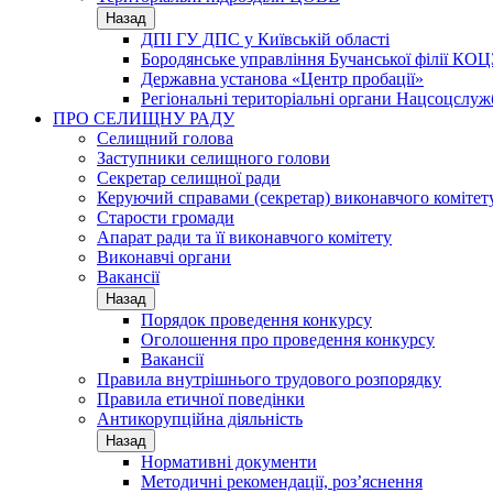
Назад
ДПІ ГУ ДПС у Київській області
Бородянське управління Бучанської філії КОЦ
Державна установа «Центр пробації»
Регіональні територіальні органи Нацсоцслу
ПРО СЕЛИЩНУ РАДУ
Селищний голова
Заступники селищного голови
Секретар селищної ради
Керуючий справами (секретар) виконавчого комітет
Старости громади
Апарат ради та її виконавчого комітету
Виконавчі органи
Вакансії
Назад
Порядок проведення конкурсу
Оголошення про проведення конкурсу
Вакансії
Правила внутрішнього трудового розпорядку
Правила етичної поведінки
Антикорупційна діяльність
Назад
Нормативні документи
Методичні рекомендації, роз’яснення