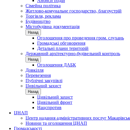
Анонси подій
Сімейна політика
Житлово-комунальне господарство, благоустрій
Торгівля, реклама
Будівництво
Містобудівна документація
Назад
Оголошення про проведення гром. слухань
Громадські обговорення
Детальні плани територій
Державний архітектурно-будівельний контроль
Назад
Оголошення ДАБК
Довкілля
Перевезення
Публічні закупівлі
Цивільний захист
Назад
Цивільний захист
Цивільний фронт
Нацспротив
ЦНАП
Центр надання адміністративних послуг Макарівськ
Новини та оголошення ЦНАП
Громадськості