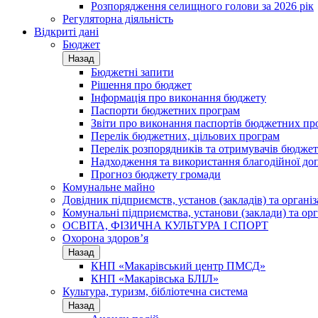
Розпорядження селищного голови за 2026 рік
Регуляторна діяльність
Відкриті дані
Бюджет
Назад
Бюджетні запити
Рішення про бюджет
Інформація про виконання бюджету
Паспорти бюджетних програм
Звіти про виконання паспортів бюджетних пр
Перелік бюджетних, цільових програм
Перелік розпорядників та отримувачів бюдже
Надходження та використання благодійної до
Прогноз бюджету громади
Комунальне майно
Довідник підприємств, установ (закладів) та органі
Комунальні підприємства, установи (заклади) та орг
ОСВІТА, ФІЗИЧНА КУЛЬТУРА І СПОРТ
Охорона здоров’я
Назад
КНП «Макарівський центр ПМСД»
КНП «Макарівська БЛІЛ»
Культура, туризм, бібліотечна система
Назад