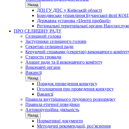
Назад
ДПІ ГУ ДПС у Київській області
Бородянське управління Бучанської філії КОЦ
Державна установа «Центр пробації»
Регіональні територіальні органи Нацсоцслу
ПРО СЕЛИЩНУ РАДУ
Селищний голова
Заступники селищного голови
Секретар селищної ради
Керуючий справами (секретар) виконавчого комітет
Старости громади
Апарат ради та її виконавчого комітету
Виконавчі органи
Вакансії
Назад
Порядок проведення конкурсу
Оголошення про проведення конкурсу
Вакансії
Правила внутрішнього трудового розпорядку
Правила етичної поведінки
Антикорупційна діяльність
Назад
Нормативні документи
Методичні рекомендації, роз’яснення