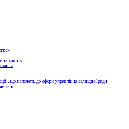
ограм
тних коштів
помоги
зацій, що належать до сфери управління селищної ради
анізації