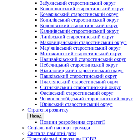
Забуянський старостинський округ
Колонщинський старостинський округ
Комарівський старостинський округ
Копилівський старостинський округ
Королівський старостинський округ
Калинівський старостинський округ
Липівський старостинський округ
Маковищанський старостинський округ
Мар’янівський старостинський округ
Мотижинський старостинський округ
Наливайківський старостинський округ
Небелицький старостинський округ
Ніжиловицький старостинський округ
Пашківський старостинський округ
Плахтянський старостинський округ
Ситняківський старостинський округ
Фасівський старостинський округ
Червонослобідський старостинський округ
Юрівський старостинський округ
Стратегія розвитку
Назад
Новини розроблення стратегії
Соціальний паспорт громади
Свята та пам’ятні дати
Територіальні підрозділи ЦОВВ