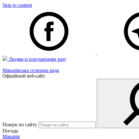
Skip to content
Людям із порушенням зору
Макарівська селищна рада
Офіційний веб-сайт
Пошук по сайту
Погода
Макарів