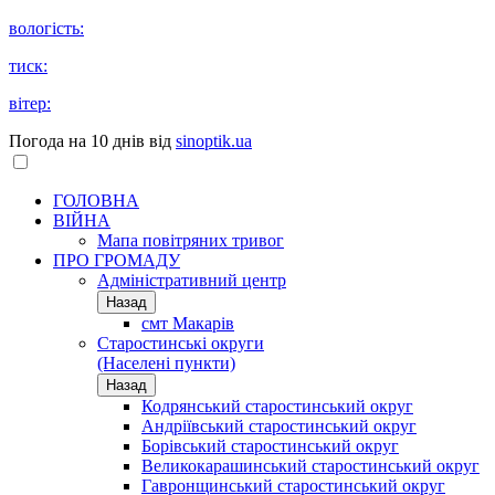
вологість:
тиск:
вітер:
Погода на 10 днів від
sinoptik.ua
ГОЛОВНА
ВІЙНА
Мапа повітряних тривог
ПРО ГРОМАДУ
Aдміністративний центр
Назад
смт Макарів
Старостинські округи
(Населені пункти)
Назад
Кодрянський старостинський округ
Андріївський старостинський округ
Борівський старостинський округ
Великокарашинський старостинський округ
Гавронщинський старостинський округ