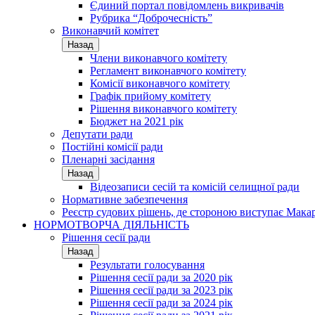
Єдиний портал повідомлень викривачів
Рубрика “Доброчесність”
Виконавчий комітет
Назад
Члени виконавчого комітету
Регламент виконавчого комітету
Комісії виконавчого комітету
Графік прийому комітету
Рішення виконавчого комітету
Бюджет на 2021 рік
Депутати ради
Постійні комісії ради
Пленарні засідання
Назад
Відеозаписи сесій та комісій селищної ради
Нормативне забезпечення
Реєстр судових рішень, де стороною виступає Мака
НОРМОТВОРЧА ДІЯЛЬНІСТЬ
Рішення сесії ради
Назад
Результати голосування
Рішення сесії ради за 2020 рік
Рішення сесії ради за 2023 рік
Рішення сесії ради за 2024 рік