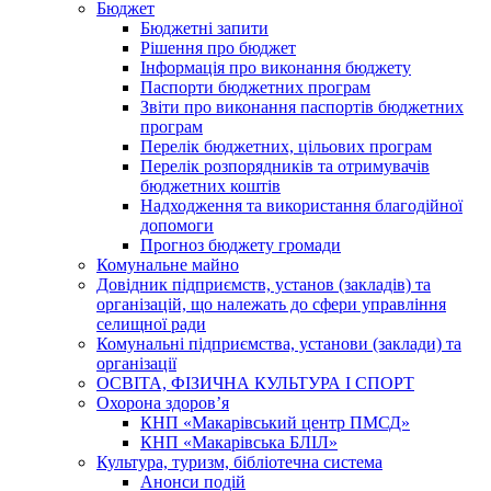
Бюджет
Бюджетні запити
Рішення про бюджет
Інформація про виконання бюджету
Паспорти бюджетних програм
Звіти про виконання паспортів бюджетних
програм
Перелік бюджетних, цільових програм
Перелік розпорядників та отримувачів
бюджетних коштів
Надходження та використання благодійної
допомоги
Прогноз бюджету громади
Комунальне майно
Довідник підприємств, установ (закладів) та
організацій, що належать до сфери управління
селищної ради
Комунальні підприємства, установи (заклади) та
організації
ОСВІТА, ФІЗИЧНА КУЛЬТУРА І СПОРТ
Охорона здоров’я
КНП «Макарівський центр ПМСД»
КНП «Макарівська БЛІЛ»
Культура, туризм, бібліотечна система
Анонси подій