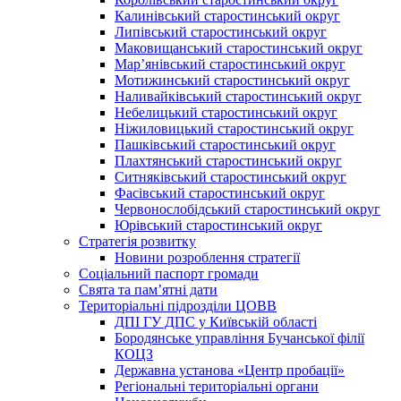
Калинівський старостинський округ
Липівський старостинський округ
Маковищанський старостинський округ
Мар’янівський старостинський округ
Мотижинський старостинський округ
Наливайківський старостинський округ
Небелицький старостинський округ
Ніжиловицький старостинський округ
Пашківський старостинський округ
Плахтянський старостинський округ
Ситняківський старостинський округ
Фасівський старостинський округ
Червонослобідський старостинський округ
Юрівський старостинський округ
Стратегія розвитку
Новини розроблення стратегії
Соціальний паспорт громади
Свята та пам’ятні дати
Територіальні підрозділи ЦОВВ
ДПІ ГУ ДПС у Київській області
Бородянське управління Бучанської філії
КОЦЗ
Державна установа «Центр пробації»
Регіональні територіальні органи