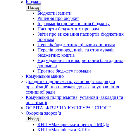
Бюджет
Назад
Бюджетні запити
Рішення про бюджет
Інформація про виконання бюджету
Паспорти бюджетних програм
Звіти про виконання паспортів бюджетних
програм
Перелік бюджетних, цільових програм
Перелік розпорядників та отримувачів
бюджетних коштів
Надходження та використання благодійної
допомоги
Прогноз бюджету громади
Комунальне майно
Довідник підприємств, установ (закладів) та
організацій, що належать до сфери управління
селищної ради
Комунальні підприємства, установи (заклади) та
організації
ОСВІТА, ФІЗИЧНА КУЛЬТУРА І СПОРТ
Охорона здоров’я
Назад
КНП «Макарівський центр ПМСД»
КНП «Макарівська БЛІЛ»