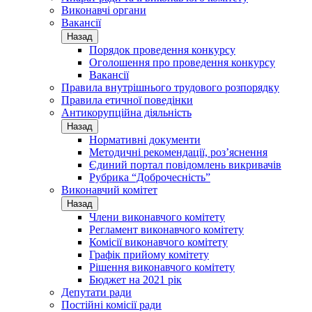
Виконавчі органи
Вакансії
Назад
Порядок проведення конкурсу
Оголошення про проведення конкурсу
Вакансії
Правила внутрішнього трудового розпорядку
Правила етичної поведінки
Антикорупційна діяльність
Назад
Нормативні документи
Методичні рекомендації, роз’яснення
Єдиний портал повідомлень викривачів
Рубрика “Доброчесність”
Виконавчий комітет
Назад
Члени виконавчого комітету
Регламент виконавчого комітету
Комісії виконавчого комітету
Графік прийому комітету
Рішення виконавчого комітету
Бюджет на 2021 рік
Депутати ради
Постійні комісії ради