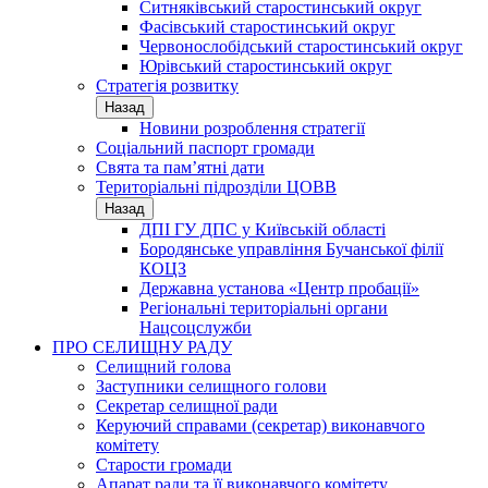
Ситняківський старостинський округ
Фасівський старостинський округ
Червонослобідський старостинський округ
Юрівський старостинський округ
Стратегія розвитку
Назад
Новини розроблення стратегії
Соціальний паспорт громади
Свята та пам’ятні дати
Територіальні підрозділи ЦОВВ
Назад
ДПІ ГУ ДПС у Київській області
Бородянське управління Бучанської філії
КОЦЗ
Державна установа «Центр пробації»
Регіональні територіальні органи
Нацсоцслужби
ПРО СЕЛИЩНУ РАДУ
Селищний голова
Заступники селищного голови
Секретар селищної ради
Керуючий справами (секретар) виконавчого
комітету
Старости громади
Апарат ради та її виконавчого комітету