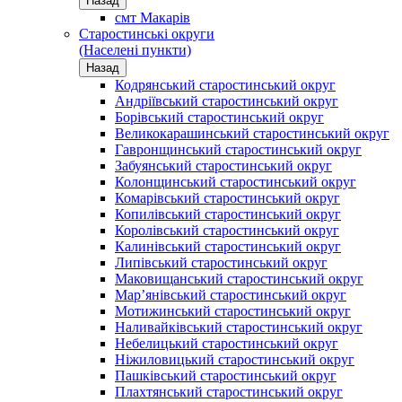
Назад
смт Макарів
Старостинські округи
(Населені пункти)
Назад
Кодрянський старостинський округ
Андріївський старостинський округ
Борівський старостинський округ
Великокарашинський старостинський округ
Гавронщинський старостинський округ
Забуянський старостинський округ
Колонщинський старостинський округ
Комарівський старостинський округ
Копилівський старостинський округ
Королівський старостинський округ
Калинівський старостинський округ
Липівський старостинський округ
Маковищанський старостинський округ
Мар’янівський старостинський округ
Мотижинський старостинський округ
Наливайківський старостинський округ
Небелицький старостинський округ
Ніжиловицький старостинський округ
Пашківський старостинський округ
Плахтянський старостинський округ