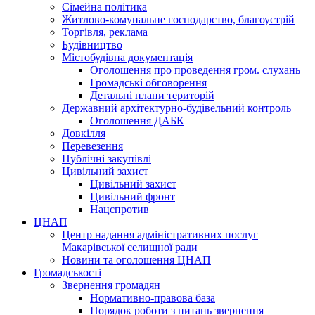
Сімейна політика
Житлово-комунальне господарство, благоустрій
Торгівля, реклама
Будівництво
Містобудівна документація
Оголошення про проведення гром. слухань
Громадські обговорення
Детальні плани територій
Державний архітектурно-будівельний контроль
Оголошення ДАБК
Довкілля
Перевезення
Публічні закупівлі
Цивільний захист
Цивільний захист
Цивільний фронт
Нацспротив
ЦНАП
Центр надання адміністративних послуг
Макарівської селищної ради
Новини та оголошення ЦНАП
Громадськості
Звернення громадян
Нормативно-правова база
Порядок роботи з питань звернення