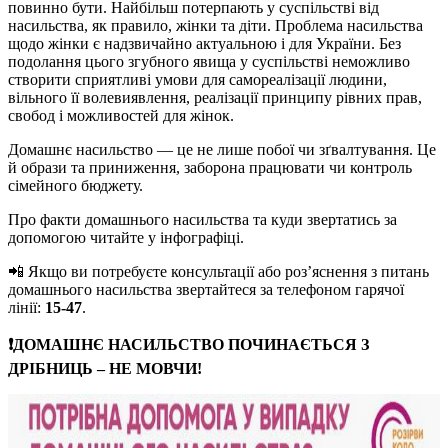
повинно бути. Найбільш потерпають у суспільстві від
насильства, як правило, жінки та діти. Проблема насильства
щодо жінки є надзвичайно актуальною і для України. Без
подолання цього згубного явища у суспільстві неможливо
створити сприятливі умови для самореалізації людини,
вільного її волевиявлення, реалізації принципу рівних прав,
свобод і можливостей для жінок.
Домашнє насильство — це не лише побої чи зґвалтування. Це
й образи та приниження, заборона працювати чи контроль
сімейного бюджету.
Про факти домашнього насильства та куди звертатись за
допомогою читайте у інфографіці.
📲 Якщо ви потребуєте консультації або роз’яснення з питань
домашнього насильства звертайтеся за телефоном гарячої
лінії:
15-47
.
❗️ДОМАШНЄ НАСИЛЬСТВО ПОЧИНАЄТЬСЯ З
ДРІБНИЦЬ – НЕ МОВЧИ!