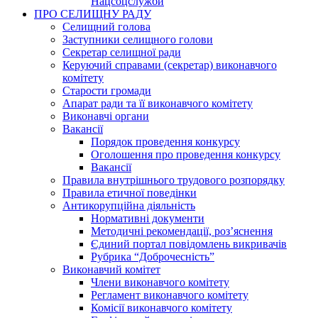
Нацсоцслужби
ПРО СЕЛИЩНУ РАДУ
Селищний голова
Заступники селищного голови
Секретар селищної ради
Керуючий справами (секретар) виконавчого
комітету
Старости громади
Апарат ради та її виконавчого комітету
Виконавчі органи
Вакансії
Порядок проведення конкурсу
Оголошення про проведення конкурсу
Вакансії
Правила внутрішнього трудового розпорядку
Правила етичної поведінки
Антикорупційна діяльність
Нормативні документи
Методичні рекомендації, роз’яснення
Єдиний портал повідомлень викривачів
Рубрика “Доброчесність”
Виконавчий комітет
Члени виконавчого комітету
Регламент виконавчого комітету
Комісії виконавчого комітету