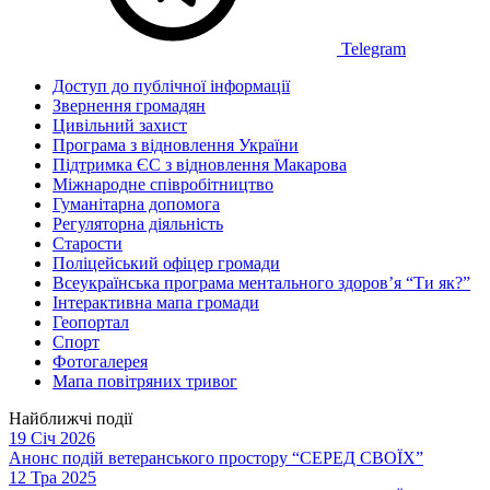
Telegram
Доступ до публічної інформації
Звернення громадян
Цивільний захист
Програма з відновлення України
Підтримка ЄС з відновлення Макарова
Міжнародне співробітництво
Гуманітарна допомога
Регуляторна діяльність
Старости
Поліцейський офіцер громади
Всеукраїнська програма ментального здоров’я “Ти як?”
Інтерактивна мапа громади
Геопортал
Спорт
Фотогалерея
Мапа повітряних тривог
Найближчі події
19 Січ 2026
Анонс подій ветеранського простору “СЕРЕД СВОЇХ”
12 Тра 2025