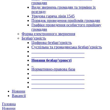
громадян
Види звернень громадян та терміни їх
розгляду
Урядова гаряча лінія 1545
Порядок проведення прийомів громадян
Графіки проведення особистого прийому
громадян
Форма електронного звернення
Безбар’єрність
Цифрова безбар’єрність
Суспільна та громадянська безбар’єрність
___________________________
___________________________
Новини безбар’єрності
_
Нормативно-правова база
___________________________
___________________________
___________________________
___________________________
Новини
Вакансії
Головна
Новини