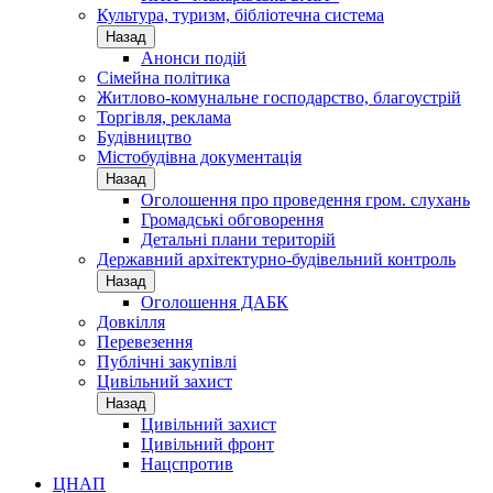
Культура, туризм, бібліотечна система
Назад
Анонси подій
Сімейна політика
Житлово-комунальне господарство, благоустрій
Торгівля, реклама
Будівництво
Містобудівна документація
Назад
Оголошення про проведення гром. слухань
Громадські обговорення
Детальні плани територій
Державний архітектурно-будівельний контроль
Назад
Оголошення ДАБК
Довкілля
Перевезення
Публічні закупівлі
Цивільний захист
Назад
Цивільний захист
Цивільний фронт
Нацспротив
ЦНАП