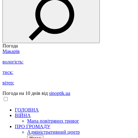
Погода
Макарів
вологість:
тиск:
вітер:
Погода на 10 днів від
sinoptik.ua
ГОЛОВНА
ВІЙНА
Мапа повітряних тривог
ПРО ГРОМАДУ
Aдміністративний центр