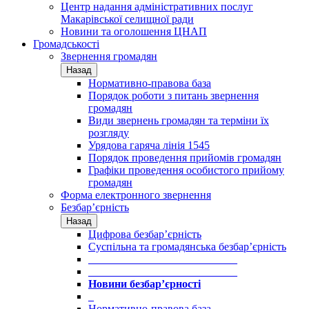
Центр надання адміністративних послуг
Макарівської селищної ради
Новини та оголошення ЦНАП
Громадськості
Звернення громадян
Назад
Нормативно-правова база
Порядок роботи з питань звернення
громадян
Види звернень громадян та терміни їх
розгляду
Урядова гаряча лінія 1545
Порядок проведення прийомів громадян
Графіки проведення особистого прийому
громадян
Форма електронного звернення
Безбар’єрність
Назад
Цифрова безбар’єрність
Суспільна та громадянська безбар’єрність
___________________________
___________________________
Новини безбар’єрності
_
Нормативно-правова база