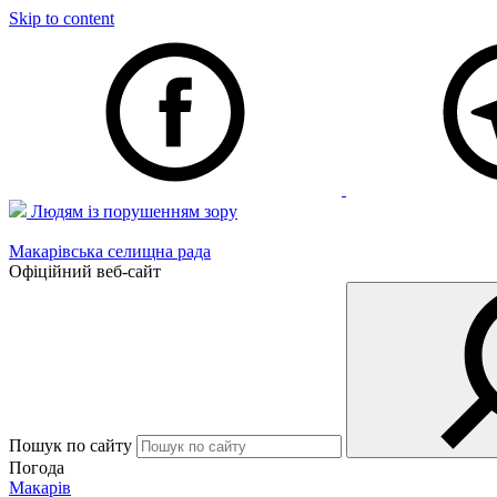
Skip to content
Людям із порушенням зору
Макарівська селищна рада
Офіційний веб-сайт
Пошук по сайту
Погода
Макарів