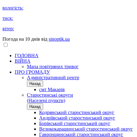
вологість:
тиск:
вітер:
Погода на 10 днів від
sinoptik.ua
ГОЛОВНА
ВІЙНА
Мапа повітряних тривог
ПРО ГРОМАДУ
Aдміністративний центр
Назад
смт Макарів
Старостинські округи
(Населені пункти)
Назад
Кодрянський старостинський округ
Андріївський старостинський округ
Борівський старостинський округ
Великокарашинський старостинський округ
Гавронщинський старостинський округ