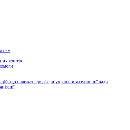
ограм
тних коштів
помоги
зацій, що належать до сфери управління селищної ради
анізації