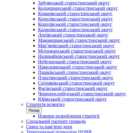
Забуянський старостинський округ
Колонщинський старостинський округ
Комарівський старостинський округ
Копилівський старостинський округ
Королівський старостинський округ
Калинівський старостинський округ
Липівський старостинський округ
Маковищанський старостинський округ
Мар’янівський старостинський округ
Мотижинський старостинський округ
Наливайківський старостинський округ
Небелицький старостинський округ
Ніжиловицький старостинський округ
Пашківський старостинський округ
Плахтянський старостинський округ
Ситняківський старостинський округ
Фасівський старостинський округ
Червонослобідський старостинський округ
Юрівський старостинський округ
Стратегія розвитку
Назад
Новини розроблення стратегії
Соціальний паспорт громади
Свята та пам’ятні дати
Територіальні підрозділи ЦОВВ