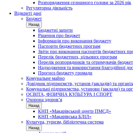
Розпорядження селищного голови за 2026 рік
Регуляторна діяльність
Відкриті дані
Бюджет
Назад
Бюджетні запити
Рішення про бюджет
Інформація про виконання бюджету
Паспорти бюджетних програм
Звіти про виконання паспортів бюджетних пр
Перелік бюджетних, цільових програм
Перелік розпорядників та отримувачів бюдже
Надходження та використання благодійної до
Прогноз бюджету громади
Комунальне майно
Довідник підприємств, установ (закладів) та органі
Комунальні підприємства, установи (заклади) та орг
ОСВІТА, ФІЗИЧНА КУЛЬТУРА І СПОРТ
Охорона здоров’я
Назад
КНП «Макарівський центр ПМСД»
КНП «Макарівська БЛІЛ»
Культура, туризм, бібліотечна система
Назад