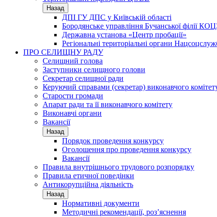
Назад
ДПІ ГУ ДПС у Київській області
Бородянське управління Бучанської філії КОЦ
Державна установа «Центр пробації»
Регіональні територіальні органи Нацсоцслу
ПРО СЕЛИЩНУ РАДУ
Селищний голова
Заступники селищного голови
Секретар селищної ради
Керуючий справами (секретар) виконавчого комітет
Старости громади
Апарат ради та її виконавчого комітету
Виконавчі органи
Вакансії
Назад
Порядок проведення конкурсу
Оголошення про проведення конкурсу
Вакансії
Правила внутрішнього трудового розпорядку
Правила етичної поведінки
Антикорупційна діяльність
Назад
Нормативні документи
Методичні рекомендації, роз’яснення