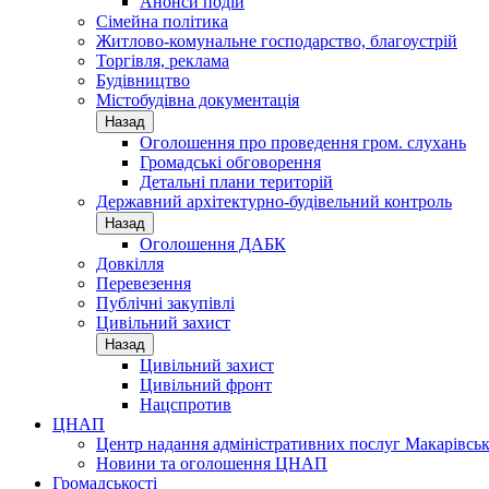
Анонси подій
Сімейна політика
Житлово-комунальне господарство, благоустрій
Торгівля, реклама
Будівництво
Містобудівна документація
Назад
Оголошення про проведення гром. слухань
Громадські обговорення
Детальні плани територій
Державний архітектурно-будівельний контроль
Назад
Оголошення ДАБК
Довкілля
Перевезення
Публічні закупівлі
Цивільний захист
Назад
Цивільний захист
Цивільний фронт
Нацспротив
ЦНАП
Центр надання адміністративних послуг Макарівськ
Новини та оголошення ЦНАП
Громадськості