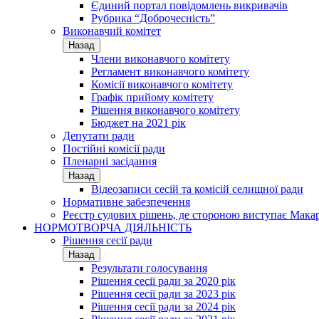
Єдиний портал повідомлень викривачів
Рубрика “Доброчесність”
Виконавчий комітет
Назад
Члени виконавчого комітету
Регламент виконавчого комітету
Комісії виконавчого комітету
Графік прийому комітету
Рішення виконавчого комітету
Бюджет на 2021 рік
Депутати ради
Постійні комісії ради
Пленарні засідання
Назад
Відеозаписи сесій та комісій селищної ради
Нормативне забезпечення
Реєстр судових рішень, де стороною виступає Мака
НОРМОТВОРЧА ДІЯЛЬНІСТЬ
Рішення сесії ради
Назад
Результати голосування
Рішення сесії ради за 2020 рік
Рішення сесії ради за 2023 рік
Рішення сесії ради за 2024 рік