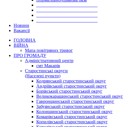
___________________________
___________________________
___________________________
___________________________
Новини
Вакансії
ГОЛОВНА
ВІЙНА
Мапа повітряних тривог
ПРО ГРОМАДУ
Aдміністративний центр
смт Макарів
Старостинські округи
(Населені пункти)
Кодрянський старостинський округ
Андріївський старостинський округ
Борівський старостинський округ
Великокарашинський старостинський округ
Гавронщинський старостинський округ
Забуянський старостинський округ
Колонщинський старостинський округ
Комарівський старостинський округ
Копилівський старостинський округ
Королівський старостинський округ