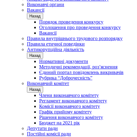
Виконавчі органи
Вакансії
Назад
Порядок проведення конкурсу
Оголошення про проведення конкурсу
Вакансії
Правила внутрішнього трудового розпорядку
Правила етичної поведінки
Антикорупційна діяльність
Назад
Нормативні документи
Методичні рекомендації, роз’яснення
Єдиний портал повідомлень викривачів
Рубрика “Доброчесність”
Виконавчий комітет
Назад
Члени виконавчого комітету
Регламент виконавчого комітету
Комісії виконавчого комітету
Графік прийому комітету
Рішення виконавчого комітету
Бюджет на 2021 рік
Депутати ради
Постійні комісії ради