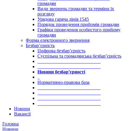
громадян
Види звернень громадян та терміни їх
розгляду
Урядова гаряча лінія 1545
Порядок проведення прийомів громадян
Графіки проведення особистого прийому
громадян
Форма електронного звернення
Безбар’єрність
Цифрова безбар’єрність
Суспільна та громадянська безбар’єрність
___________________________
___________________________
Новини безбар’єрності
_
Нормативно-правова база
___________________________
___________________________
___________________________
___________________________
Новини
Вакансії
Головна
Новини