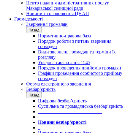
Центр надання адміністративних послуг
Макарівської селищної ради
Новини та оголошення ЦНАП
Громадськості
Звернення громадян
Назад
Нормативно-правова база
Порядок роботи з питань звернення
громадян
Види звернень громадян та терміни їх
розгляду
Урядова гаряча лінія 1545
Порядок проведення прийомів громадян
Графіки проведення особистого прийому
громадян
Форма електронного звернення
Безбар’єрність
Назад
Цифрова безбар’єрність
Суспільна та громадянська безбар’єрність
___________________________
___________________________
Новини безбар’єрності
_
Нормативно-правова база