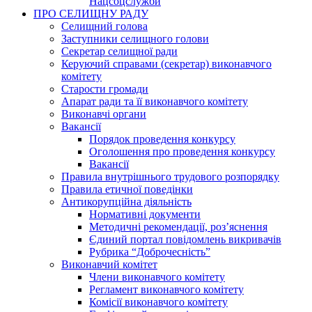
Нацсоцслужби
ПРО СЕЛИЩНУ РАДУ
Селищний голова
Заступники селищного голови
Секретар селищної ради
Керуючий справами (секретар) виконавчого
комітету
Старости громади
Апарат ради та її виконавчого комітету
Виконавчі органи
Вакансії
Порядок проведення конкурсу
Оголошення про проведення конкурсу
Вакансії
Правила внутрішнього трудового розпорядку
Правила етичної поведінки
Антикорупційна діяльність
Нормативні документи
Методичні рекомендації, роз’яснення
Єдиний портал повідомлень викривачів
Рубрика “Доброчесність”
Виконавчий комітет
Члени виконавчого комітету
Регламент виконавчого комітету
Комісії виконавчого комітету