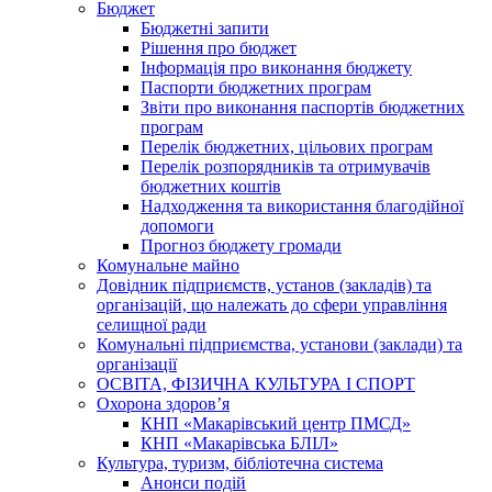
Бюджет
Бюджетні запити
Рішення про бюджет
Інформація про виконання бюджету
Паспорти бюджетних програм
Звіти про виконання паспортів бюджетних
програм
Перелік бюджетних, цільових програм
Перелік розпорядників та отримувачів
бюджетних коштів
Надходження та використання благодійної
допомоги
Прогноз бюджету громади
Комунальне майно
Довідник підприємств, установ (закладів) та
організацій, що належать до сфери управління
селищної ради
Комунальні підприємства, установи (заклади) та
організації
ОСВІТА, ФІЗИЧНА КУЛЬТУРА І СПОРТ
Охорона здоров’я
КНП «Макарівський центр ПМСД»
КНП «Макарівська БЛІЛ»
Культура, туризм, бібліотечна система
Анонси подій