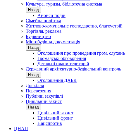
Культура, туризм, бібліотечна система
Назад
Анонси подій
Сімейна політика
Житлово-комунальне господарство, благоустрій
Торгівля, реклама
Будівництво
Містобудівна документація
Назад
Оголошення про проведення гром. слухань
Громадські обговорення
Детальні плани територій
Державний архітектурно-будівельний контроль
Назад
Оголошення ДАБК
Довкілля
Перевезення
Публічні закупівлі
Цивільний захист
Назад
Цивільний захист
Цивільний фронт
Нацспротив
ЦНАП