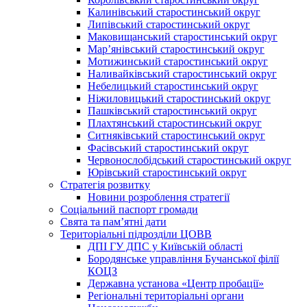
Калинівський старостинський округ
Липівський старостинський округ
Маковищанський старостинський округ
Мар’янівський старостинський округ
Мотижинський старостинський округ
Наливайківський старостинський округ
Небелицький старостинський округ
Ніжиловицький старостинський округ
Пашківський старостинський округ
Плахтянський старостинський округ
Ситняківський старостинський округ
Фасівський старостинський округ
Червонослобідський старостинський округ
Юрівський старостинський округ
Стратегія розвитку
Новини розроблення стратегії
Соціальний паспорт громади
Свята та пам’ятні дати
Територіальні підрозділи ЦОВВ
ДПІ ГУ ДПС у Київській області
Бородянське управління Бучанської філії
КОЦЗ
Державна установа «Центр пробації»
Регіональні територіальні органи