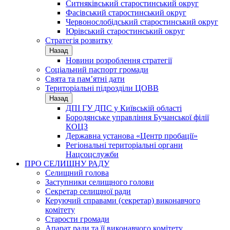
Ситняківський старостинський округ
Фасівський старостинський округ
Червонослобідський старостинський округ
Юрівський старостинський округ
Стратегія розвитку
Назад
Новини розроблення стратегії
Соціальний паспорт громади
Свята та пам’ятні дати
Територіальні підрозділи ЦОВВ
Назад
ДПІ ГУ ДПС у Київській області
Бородянське управління Бучанської філії
КОЦЗ
Державна установа «Центр пробації»
Регіональні територіальні органи
Нацсоцслужби
ПРО СЕЛИЩНУ РАДУ
Селищний голова
Заступники селищного голови
Секретар селищної ради
Керуючий справами (секретар) виконавчого
комітету
Старости громади
Апарат ради та її виконавчого комітету