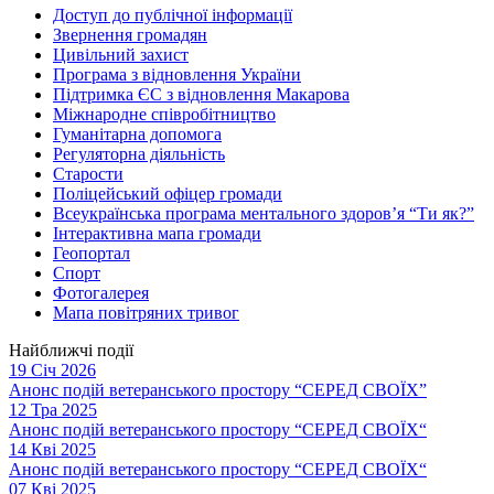
Доступ до публічної інформації
Звернення громадян
Цивільний захист
Програма з відновлення України
Підтримка ЄС з відновлення Макарова
Міжнародне співробітництво
Гуманітарна допомога
Регуляторна діяльність
Старости
Поліцейський офіцер громади
Всеукраїнська програма ментального здоров’я “Ти як?”
Інтерактивна мапа громади
Геопортал
Спорт
Фотогалерея
Мапа повітряних тривог
Найближчі події
19 Січ 2026
Анонс подій ветеранського простору “СЕРЕД СВОЇХ”
12 Тра 2025
Анонс подій ветеранського простору “СЕРЕД СВОЇХ“
14 Кві 2025
Анонс подій ветеранського простору “СЕРЕД СВОЇХ“
07 Кві 2025