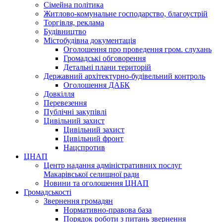
Сімейна політика
Житлово-комунальне господарство, благоустрій
Торгівля, реклама
Будівництво
Містобудівна документація
Оголошення про проведення гром. слухань
Громадські обговорення
Детальні плани територій
Державний архітектурно-будівельний контроль
Оголошення ДАБК
Довкілля
Перевезення
Публічні закупівлі
Цивільний захист
Цивільний захист
Цивільний фронт
Нацспротив
ЦНАП
Центр надання адміністративних послуг
Макарівської селищної ради
Новини та оголошення ЦНАП
Громадськості
Звернення громадян
Нормативно-правова база
Порядок роботи з питань звернення