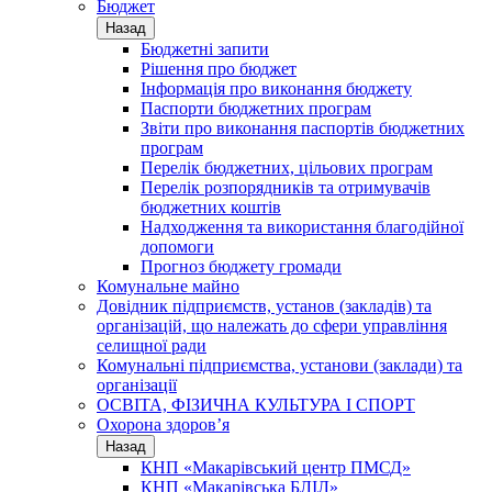
Бюджет
Назад
Бюджетні запити
Рішення про бюджет
Інформація про виконання бюджету
Паспорти бюджетних програм
Звіти про виконання паспортів бюджетних
програм
Перелік бюджетних, цільових програм
Перелік розпорядників та отримувачів
бюджетних коштів
Надходження та використання благодійної
допомоги
Прогноз бюджету громади
Комунальне майно
Довідник підприємств, установ (закладів) та
організацій, що належать до сфери управління
селищної ради
Комунальні підприємства, установи (заклади) та
організації
ОСВІТА, ФІЗИЧНА КУЛЬТУРА І СПОРТ
Охорона здоров’я
Назад
КНП «Макарівський центр ПМСД»
КНП «Макарівська БЛІЛ»