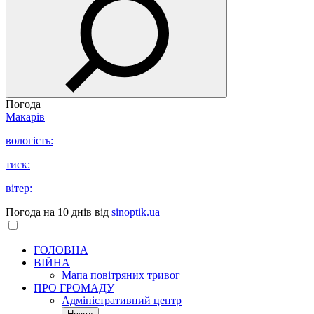
Погода
Макарів
вологість:
тиск:
вітер:
Погода на 10 днів від
sinoptik.ua
ГОЛОВНА
ВІЙНА
Мапа повітряних тривог
ПРО ГРОМАДУ
Aдміністративний центр