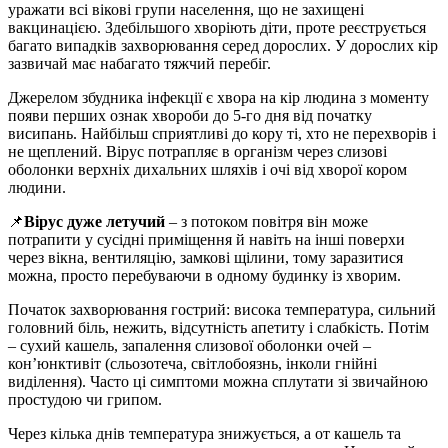
уражати всі вікові групи населення, що не захищені
вакцинацією. Здебільшого хворіють діти, проте реєструється
багато випадків захворювання серед дорослих. У дорослих кір
зазвичай має набагато тяжчий перебіг.
Джерелом збудника інфекції є хвора на кір людина з моменту
появи перших ознак хвороби до 5-го дня від початку
висипань. Найбільш сприятливі до кору ті, хто не перехворів і
не щеплений. Вірус потрапляє в організм через слизові
оболонки верхніх дихальних шляхів і очі від хворої кором
людини.
📌
Вірус дуже летучий
– з потоком повітря він може
потрапити у сусідні приміщення й навіть на інші поверхи
через вікна, вентиляцію, замкові щілини, тому заразитися
можна, просто перебуваючи в одному будинку із хворим.
Початок захворювання гострий: висока температура, сильний
головний біль, нежить, відсутність апетиту і слабкість. Потім
– сухий кашель, запалення слизової оболонки очей –
кон’юнктивіт (сльозотеча, світлобоязнь, інколи гнійні
виділення). Часто ці симптоми можна сплутати зі звичайною
простудою чи грипом.
Через кілька днів температура знижується, а от кашель та