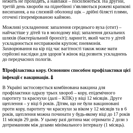
нежить не проходять, а навпаки – посилюються. На другий,
третій день хвороби на піднебінні з’являються рожеві крапкові
висипання, а на слизовій оболонці щік – дрібні білясті плями,
оточені гіперемірованою каймою.
Можливі ускладнення: запалення середнього вуха (отит) –
найчастіше у дітей та в молодому віці; запалення дихальних
шляхів (бактеріальний бронхіт); ларингіт, який часто у дітей
ускладнюється несправжнім крупом; пневмонія.
Захворювання на кір під час вагітності також може мати
серйозні наслідки для здоров’я жінок від розвитк ускладнень
до передчасних пологів.
❗️Профілактика кору. Основним способом профілактики цієї
інфекції є вакцинація.💉
В Україні застосовується комбінована вакцина для
профілактики одразу трьох хвороб – кору, епідемічного
паротиту та краснухи (далі – КПК) у віці 12 місяців. Друге
щеплення – у віці 6 років. Дітям, що не були вакциновані
проти кору, паротиту чи краснухи за віком у 12 місяців та в 6
років, щеплення можна починати у будь-якому віці до 17 років
11 місяців 29 днів. У цьому разі дитина має отримати 2 дози з
дотриманням між дозами мінімального інтервалу (1 місяць).