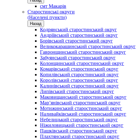
Назад
смт Макарів
Старостинські округи
(Населені пункти)
Назад
Кодрянський старостинський округ
Андріївський старостинський округ
Борівський старостинський округ
Великокарашинський старостинський округ
Гавронщинський старостинський округ
Забуянський старостинський округ
Колонщинський старостинський округ
Комарівський старостинський округ
Копилівський старостинський округ
Королівський старостинський округ
Калинівський старостинський округ
Липівський старостинський округ
Маковищанський старостинський округ
Мар’янівський старостинський округ
Мотижинський старостинський округ
Наливайківський старостинський округ
Небелицький старостинський округ
Ніжиловицький старостинський округ
Пашківський старостинський округ
Плахтянський старостинський округ