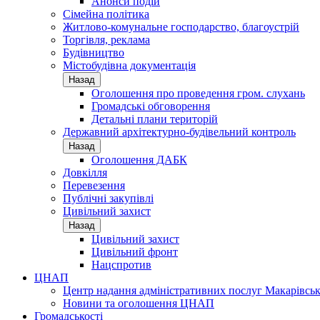
Анонси подій
Сімейна політика
Житлово-комунальне господарство, благоустрій
Торгівля, реклама
Будівництво
Містобудівна документація
Назад
Оголошення про проведення гром. слухань
Громадські обговорення
Детальні плани територій
Державний архітектурно-будівельний контроль
Назад
Оголошення ДАБК
Довкілля
Перевезення
Публічні закупівлі
Цивільний захист
Назад
Цивільний захист
Цивільний фронт
Нацспротив
ЦНАП
Центр надання адміністративних послуг Макарівськ
Новини та оголошення ЦНАП
Громадськості