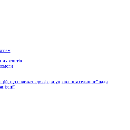
ограм
тних коштів
помоги
зацій, що належать до сфери управління селищної ради
анізації