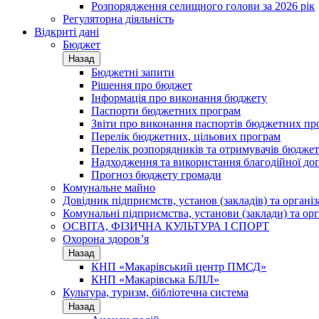
Розпорядження селищного голови за 2026 рік
Регуляторна діяльність
Відкриті дані
Бюджет
Назад
Бюджетні запити
Рішення про бюджет
Інформація про виконання бюджету
Паспорти бюджетних програм
Звіти про виконання паспортів бюджетних пр
Перелік бюджетних, цільових програм
Перелік розпорядників та отримувачів бюдже
Надходження та використання благодійної до
Прогноз бюджету громади
Комунальне майно
Довідник підприємств, установ (закладів) та органі
Комунальні підприємства, установи (заклади) та орг
ОСВІТА, ФІЗИЧНА КУЛЬТУРА І СПОРТ
Охорона здоров’я
Назад
КНП «Макарівський центр ПМСД»
КНП «Макарівська БЛІЛ»
Культура, туризм, бібліотечна система
Назад