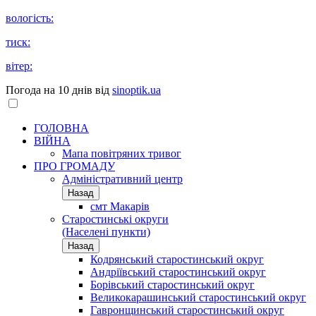
вологість:
тиск:
вітер:
Погода на 10 днів від
sinoptik.ua
ГОЛОВНА
ВІЙНА
Мапа повітряних тривог
ПРО ГРОМАДУ
Aдміністративний центр
Назад
смт Макарів
Старостинські округи
(Населені пункти)
Назад
Кодрянський старостинський округ
Андріївський старостинський округ
Борівський старостинський округ
Великокарашинський старостинський округ
Гавронщинський старостинський округ