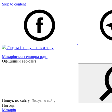
Skip to content
Людям із порушенням зору
Макарівська селищна рада
Офіційний веб-сайт
Пошук по сайту
Погода
Макарів