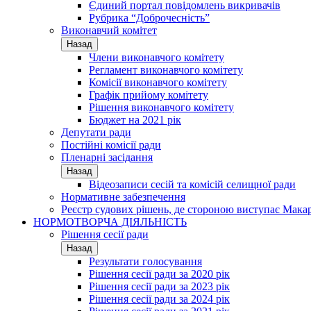
Єдиний портал повідомлень викривачів
Рубрика “Доброчесність”
Виконавчий комітет
Назад
Члени виконавчого комітету
Регламент виконавчого комітету
Комісії виконавчого комітету
Графік прийому комітету
Рішення виконавчого комітету
Бюджет на 2021 рік
Депутати ради
Постійні комісії ради
Пленарні засідання
Назад
Відеозаписи сесій та комісій селищної ради
Нормативне забезпечення
Реєстр судових рішень, де стороною виступає Мака
НОРМОТВОРЧА ДІЯЛЬНІСТЬ
Рішення сесії ради
Назад
Результати голосування
Рішення сесії ради за 2020 рік
Рішення сесії ради за 2023 рік
Рішення сесії ради за 2024 рік