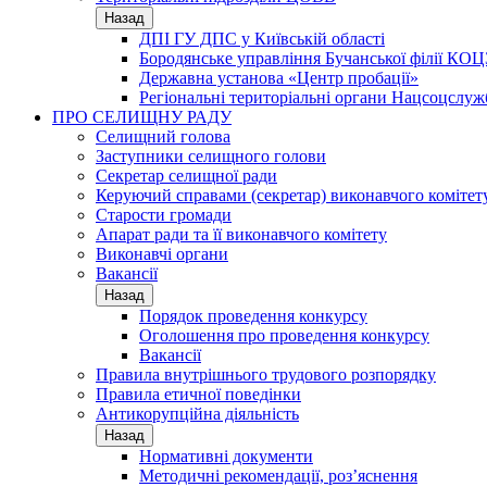
Назад
ДПІ ГУ ДПС у Київській області
Бородянське управління Бучанської філії КОЦ
Державна установа «Центр пробації»
Регіональні територіальні органи Нацсоцслу
ПРО СЕЛИЩНУ РАДУ
Селищний голова
Заступники селищного голови
Секретар селищної ради
Керуючий справами (секретар) виконавчого комітет
Старости громади
Апарат ради та її виконавчого комітету
Виконавчі органи
Вакансії
Назад
Порядок проведення конкурсу
Оголошення про проведення конкурсу
Вакансії
Правила внутрішнього трудового розпорядку
Правила етичної поведінки
Антикорупційна діяльність
Назад
Нормативні документи
Методичні рекомендації, роз’яснення