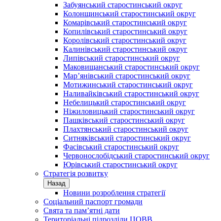
Забуянський старостинський округ
Колонщинський старостинський округ
Комарівський старостинський округ
Копилівський старостинський округ
Королівський старостинський округ
Калинівський старостинський округ
Липівський старостинський округ
Маковищанський старостинський округ
Мар’янівський старостинський округ
Мотижинський старостинський округ
Наливайківський старостинський округ
Небелицький старостинський округ
Ніжиловицький старостинський округ
Пашківський старостинський округ
Плахтянський старостинський округ
Ситняківський старостинський округ
Фасівський старостинський округ
Червонослобідський старостинський округ
Юрівський старостинський округ
Стратегія розвитку
Назад
Новини розроблення стратегії
Соціальний паспорт громади
Свята та пам’ятні дати
Територіальні підрозділи ЦОВВ