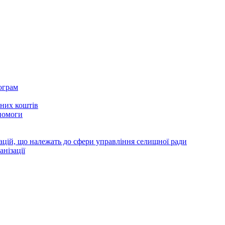
ограм
тних коштів
помоги
зацій, що належать до сфери управління селищної ради
анізації