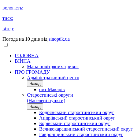
вологість:
тиск:
вітер:
Погода на 10 днів від
sinoptik.ua
ГОЛОВНА
ВІЙНА
Мапа повітряних тривог
ПРО ГРОМАДУ
Aдміністративний центр
Назад
смт Макарів
Старостинські округи
(Населені пункти)
Назад
Кодрянський старостинський округ
Андріївський старостинський округ
Борівський старостинський округ
Великокарашинський старостинський округ
Гавронщинський старостинський округ