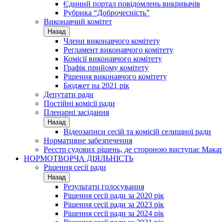
Єдиний портал повідомлень викривачів
Рубрика “Доброчесність”
Виконавчий комітет
Назад
Члени виконавчого комітету
Регламент виконавчого комітету
Комісії виконавчого комітету
Графік прийому комітету
Рішення виконавчого комітету
Бюджет на 2021 рік
Депутати ради
Постійні комісії ради
Пленарні засідання
Назад
Відеозаписи сесій та комісій селищної ради
Нормативне забезпечення
Реєстр судових рішень, де стороною виступає Мака
НОРМОТВОРЧА ДІЯЛЬНІСТЬ
Рішення сесії ради
Назад
Результати голосування
Рішення сесії ради за 2020 рік
Рішення сесії ради за 2023 рік
Рішення сесії ради за 2024 рік