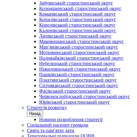
Забуянський старостинський округ
Колонщинський старостинський округ
Комарівський старостинський округ
Копилівський старостинський округ
Королівський старостинський округ
Калинівський старостинський округ
Липівський старостинський округ
Маковищанський старостинський округ
Мар’янівський старостинський округ
Мотижинський старостинський округ
Наливайківський старостинський округ
Небелицький старостинський округ
Ніжиловицький старостинський округ
Пашківський старостинський округ
Плахтянський старостинський округ
Ситняківський старостинський округ
Фасівський старостинський округ
Червонослобідський старостинський округ
Юрівський старостинський округ
Стратегія розвитку
Назад
Новини розроблення стратегії
Соціальний паспорт громади
Свята та пам’ятні дати
Територіальні підрозділи ЦОВВ