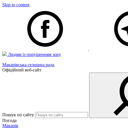
Skip to content
Людям із порушенням зору
Макарівська селищна рада
Офіційний веб-сайт
Пошук по сайту
Погода
Макарів