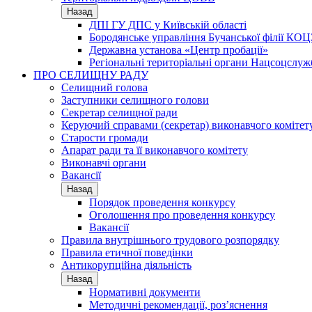
Назад
ДПІ ГУ ДПС у Київській області
Бородянське управління Бучанської філії КОЦ
Державна установа «Центр пробації»
Регіональні територіальні органи Нацсоцслу
ПРО СЕЛИЩНУ РАДУ
Селищний голова
Заступники селищного голови
Секретар селищної ради
Керуючий справами (секретар) виконавчого комітет
Старости громади
Апарат ради та її виконавчого комітету
Виконавчі органи
Вакансії
Назад
Порядок проведення конкурсу
Оголошення про проведення конкурсу
Вакансії
Правила внутрішнього трудового розпорядку
Правила етичної поведінки
Антикорупційна діяльність
Назад
Нормативні документи
Методичні рекомендації, роз’яснення