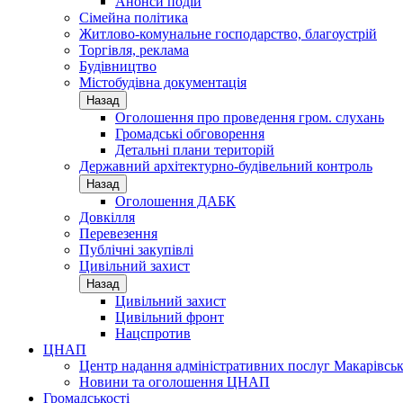
Анонси подій
Сімейна політика
Житлово-комунальне господарство, благоустрій
Торгівля, реклама
Будівництво
Містобудівна документація
Назад
Оголошення про проведення гром. слухань
Громадські обговорення
Детальні плани територій
Державний архітектурно-будівельний контроль
Назад
Оголошення ДАБК
Довкілля
Перевезення
Публічні закупівлі
Цивільний захист
Назад
Цивільний захист
Цивільний фронт
Нацспротив
ЦНАП
Центр надання адміністративних послуг Макарівськ
Новини та оголошення ЦНАП
Громадськості