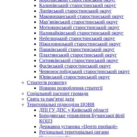
Калинівський старостинський округ
Липівський старостинський округ
Маковищанський старостинський округ
Мар’янівський старостинський округ
Мотижинський старостинський округ
Наливайківський старостинський округ
Небелицький старостинський округ
Ніжиловицький старостинський округ
Пашківський старостинський округ
Плахтянський старостинський округ
Ситняківський старостинський округ
Фасівський старостинський округ
Червонослобідський старостинський округ
Юрівський старостинський округ
Стратегія розвитку
Новини розроблення стратегії
Соціальний паспорт громади
Свята та пам’ятні дати
Територіальні підрозділи ЦОВВ
ДПІ ГУ ДПС у Київській області
Бородянське управління Бучанської філії
КОЦЗ
Державна установа «Центр пробації»
Регіональні територіальні органи