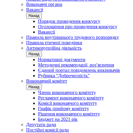
Виконавчі органи
Вакансії
Назад
Порядок проведення конкурсу
Оголошення про проведення конкурсу
Вакансії
Правила внутрішнього трудового розпорядку
Правила етичної поведінки
Антикорупційна діяльність
Назад
Нормативні документи
Методичні рекомендації, роз’яснення
Єдиний портал повідомлень викривачів
Рубрика “Доброчесність”
Виконавчий комітет
Назад
Члени виконавчого комітету
Регламент виконавчого комітету
Комісії виконавчого комітету
Графік прийому комітету
Рішення виконавчого комітету
Бюджет на 2021 рік
Депутати ради
Постійні комісії ради