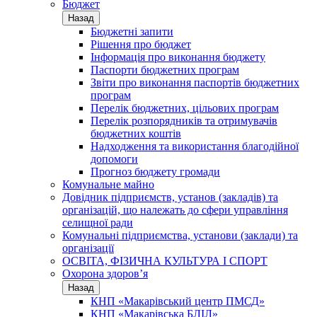
Бюджет
Назад
Бюджетні запити
Рішення про бюджет
Інформація про виконання бюджету
Паспорти бюджетних програм
Звіти про виконання паспортів бюджетних
програм
Перелік бюджетних, цільових програм
Перелік розпорядників та отримувачів
бюджетних коштів
Надходження та використання благодійної
допомоги
Прогноз бюджету громади
Комунальне майно
Довідник підприємств, установ (закладів) та
організацій, що належать до сфери управління
селищної ради
Комунальні підприємства, установи (заклади) та
організації
ОСВІТА, ФІЗИЧНА КУЛЬТУРА І СПОРТ
Охорона здоров’я
Назад
КНП «Макарівський центр ПМСД»
КНП «Макарівська БЛІЛ»