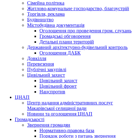
Сімейна політика
Житлово-комунальне господарство, благоустрій
Торгівля, реклама
Будівництво
Містобудівна документація
Оголошення про проведення гром. слухань
Громадські обговорення
Детальні плани територій
Державний архітектурно-будівельний контроль
Оголошення ДАБК
Довкілля
Перевезення
Публічні закупівлі
Цивільний захист
Цивільний захист
Цивільний фронт
Нацспротив
ЦНАП
Центр надання адміністративних послуг
Макарівської селищної ради
Новини та оголошення ЦНАП
Громадськості
Звернення громадян
Нормативно-правова база
Порядок роботи з питань звернення