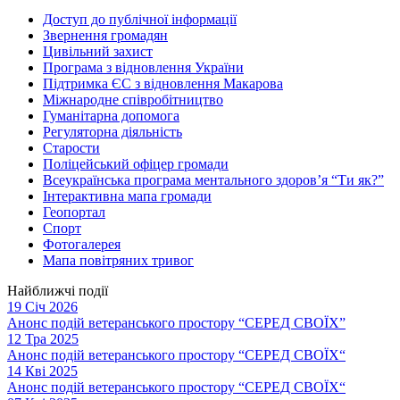
Доступ до публічної інформації
Звернення громадян
Цивільний захист
Програма з відновлення України
Підтримка ЄС з відновлення Макарова
Міжнародне співробітництво
Гуманітарна допомога
Регуляторна діяльність
Старости
Поліцейський офіцер громади
Всеукраїнська програма ментального здоров’я “Ти як?”
Інтерактивна мапа громади
Геопортал
Спорт
Фотогалерея
Мапа повітряних тривог
Найближчі події
19 Січ 2026
Анонс подій ветеранського простору “СЕРЕД СВОЇХ”
12 Тра 2025
Анонс подій ветеранського простору “СЕРЕД СВОЇХ“
14 Кві 2025
Анонс подій ветеранського простору “СЕРЕД СВОЇХ“