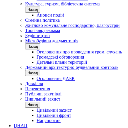
Культура, туризм, бібліотечна система
Назад
Анонси подій
Сімейна політика
Житлово-комунальне господарство, благоустрій
Торгівля, реклама
Будівництво
Містобудівна документація
Назад
Оголошення про проведення гром. слухань
Громадські обговорення
Детальні плани територій
Державний архітектурно-будівельний контроль
Назад
Оголошення ДАБК
Довкілля
Перевезення
Публічні закупівлі
Цивільний захист
Назад
Цивільний захист
Цивільний фронт
Нацспротив
ЦНАП