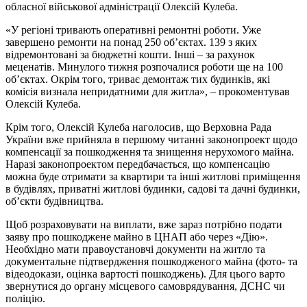
обласної військової адміністрації Олексій Кулеба.
«У регіоні тривають оперативні ремонтні роботи. Уже
завершено ремонти на понад 250 об’єктах. 139 з яких
відремонтовані за бюджетні кошти. Інші – за рахунок
меценатів. Минулого тижня розпочалися роботи ще на 100
об’єктах. Окрім того, триває демонтаж тих будинків, які
комісія визнала непридатними для житла», – прокоментував
Олексій Кулеба.
Крім того, Олексій Кулеба наголосив, що Верховна Рада
України вже прийняла в першому читанні законопроект щодо
компенсації за пошкодження та знищення нерухомого майна.
Наразі законопроектом передбачається, що компенсацію
можна буде отримати за квартири та інші житлові приміщення
в будівлях, приватні житлові будинки, садові та дачні будинки,
об’єкти будівництва.
Щоб розраховувати на виплати, вже зараз потрібно подати
заяву про пошкоджене майно в ЦНАП або через «Дію».
Необхідно мати правоустановчі документи на житло та
документальне підтвердження пошкодженого майна (фото- та
відеодокази, оцінка вартості пошкоджень). Для цього варто
звернутися до органу місцевого самоврядування, ДСНС чи
поліцію.