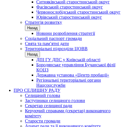
Ситняківський старостинський округ
Фасівський старостинський округ
Червонослобідський старостинський округ
Юрівський старостинський округ
Стратегія розвитку
Назад
Новини розроблення стратегії
Соціальний паспорт громади
Свята та пам’ятні дати
Територіальні підрозділи ЦОВВ
Назад
ДПІ ГУ ДПС у Київській області
Бородянське управління Бучанської філії
КОЦЗ
Державна установа «Центр пробації»
Регіональні територіальні органи
Нацсоцслужби
ПРО СЕЛИЩНУ РАДУ
Селищний голова
Заступники селищного голови
Секретар селищної ради
Керуючий справами (секретар) виконавчого
комітету
Старости громади
Апарат ради та її виконавчого комітету