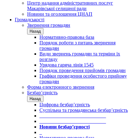
Центр надання адміністративних послуг
Макарівської селищної ради
Новини та оголошення ЦНАП
Громадськості
Звернення громадян
Назад
Нормативно-правова база
Порядок роботи з питань звернення
громадян
Види звернень громадян та терміни їх
розгляду
Урядова гаряча лінія 1545
Порядок проведення прийомів громадян
Графіки проведення особистого прийому
громадян
Форма електронного звернення
Безбар’єрність
Назад
Цифрова безбар’єрність
Суспільна та громадянська безбар’єрність
___________________________
___________________________
Новини безбар’єрності
_
Нормативно-правова база