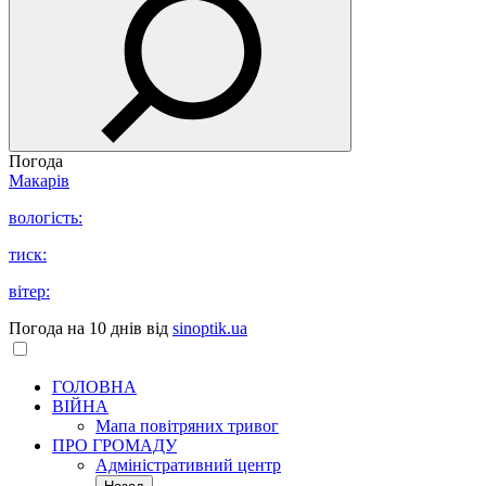
Погода
Макарів
вологість:
тиск:
вітер:
Погода на 10 днів від
sinoptik.ua
ГОЛОВНА
ВІЙНА
Мапа повітряних тривог
ПРО ГРОМАДУ
Aдміністративний центр