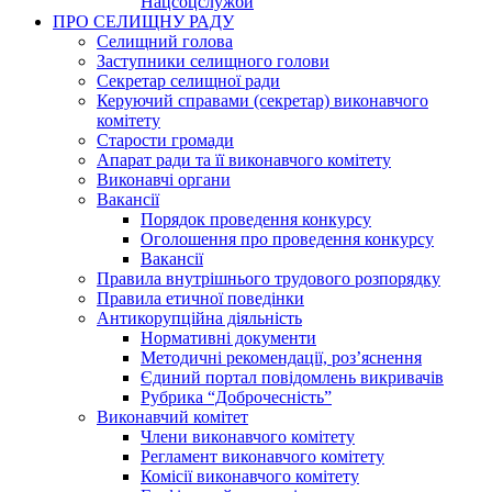
Нацсоцслужби
ПРО СЕЛИЩНУ РАДУ
Селищний голова
Заступники селищного голови
Секретар селищної ради
Керуючий справами (секретар) виконавчого
комітету
Старости громади
Апарат ради та її виконавчого комітету
Виконавчі органи
Вакансії
Порядок проведення конкурсу
Оголошення про проведення конкурсу
Вакансії
Правила внутрішнього трудового розпорядку
Правила етичної поведінки
Антикорупційна діяльність
Нормативні документи
Методичні рекомендації, роз’яснення
Єдиний портал повідомлень викривачів
Рубрика “Доброчесність”
Виконавчий комітет
Члени виконавчого комітету
Регламент виконавчого комітету
Комісії виконавчого комітету