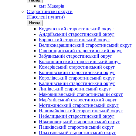
Назад
смт Макарів
Старостинські округи
(Населені пункти)
Назад
Кодрянський старостинський округ
Андріївський старостинський округ
Борівський старостинський округ
Великокарашинський старостинський округ
Гавронщинський старостинський округ
Забуянський старостинський округ
Колонщинський старостинський округ
Комарівський старостинський округ
Копилівський старостинський округ
Королівський старостинський округ
Калинівський старостинський округ
Липівський старостинський округ
Маковищанський старостинський округ
Мар’янівський старостинський округ
Мотижинський старостинський округ
Наливайківський старостинський округ
Небелицький старостинський округ
Ніжиловицький старостинський округ
Пашківський старостинський округ
Плахтянський старостинський округ