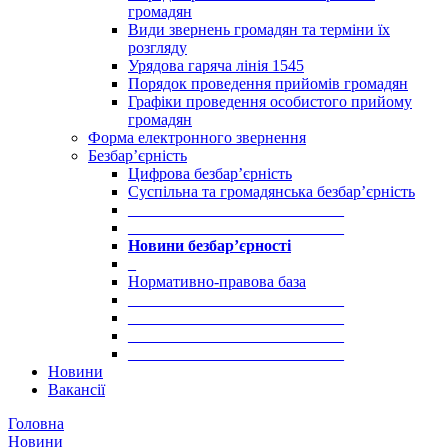
громадян
Види звернень громадян та терміни їх
розгляду
Урядова гаряча лінія 1545
Порядок проведення прийомів громадян
Графіки проведення особистого прийому
громадян
Форма електронного звернення
Безбар’єрність
Цифрова безбар’єрність
Суспільна та громадянська безбар’єрність
___________________________
___________________________
Новини безбар’єрності
_
Нормативно-правова база
___________________________
___________________________
___________________________
___________________________
Новини
Вакансії
Головна
Новини