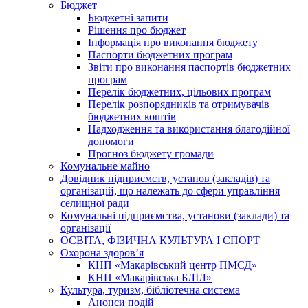
Бюджет
Бюджетні запити
Рішення про бюджет
Інформація про виконання бюджету
Паспорти бюджетних програм
Звіти про виконання паспортів бюджетних
програм
Перелік бюджетних, цільових програм
Перелік розпорядників та отримувачів
бюджетних коштів
Надходження та використання благодійної
допомоги
Прогноз бюджету громади
Комунальне майно
Довідник підприємств, установ (закладів) та
організацій, що належать до сфери управління
селищної ради
Комунальні підприємства, установи (заклади) та
організації
ОСВІТА, ФІЗИЧНА КУЛЬТУРА І СПОРТ
Охорона здоров’я
КНП «Макарівський центр ПМСД»
КНП «Макарівська БЛІЛ»
Культура, туризм, бібліотечна система
Анонси подій