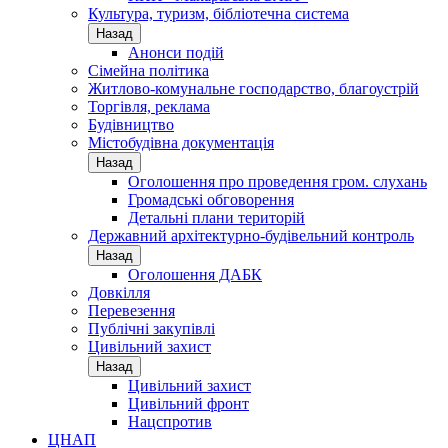
Культура, туризм, бібліотечна система
Назад
Анонси подій
Сімейна політика
Житлово-комунальне господарство, благоустрій
Торгівля, реклама
Будівництво
Містобудівна документація
Назад
Оголошення про проведення гром. слухань
Громадські обговорення
Детальні плани територій
Державний архітектурно-будівельний контроль
Назад
Оголошення ДАБК
Довкілля
Перевезення
Публічні закупівлі
Цивільний захист
Назад
Цивільний захист
Цивільний фронт
Нацспротив
ЦНАП