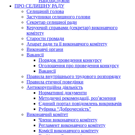
Нацсоцслужби
ПРО СЕЛИЩНУ РАДУ
Селищний голова
Заступники селищного голови
Секретар селищної ради
Керуючий справами (секретар) виконавчого
комітету
Старости громади
Апарат ради та її виконавчого комітету
Виконавчі органи
Вакансії
Порядок проведення конкурсу
Оголошення про проведення конкурсу
Вакансії
Правила внутрішнього трудового розпорядку
Правила етичної поведінки
Антикорупційна діяльність
Нормативні документи
Методичні рекомендації, роз’яснення
Єдиний портал повідомлень викривачів
Рубрика “Доброчесність”
Виконавчий комітет
Члени виконавчого комітету
Регламент виконавчого комітету
Комісії виконавчого комітету