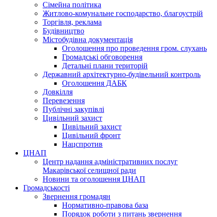
Сімейна політика
Житлово-комунальне господарство, благоустрій
Торгівля, реклама
Будівництво
Містобудівна документація
Оголошення про проведення гром. слухань
Громадські обговорення
Детальні плани територій
Державний архітектурно-будівельний контроль
Оголошення ДАБК
Довкілля
Перевезення
Публічні закупівлі
Цивільний захист
Цивільний захист
Цивільний фронт
Нацспротив
ЦНАП
Центр надання адміністративних послуг
Макарівської селищної ради
Новини та оголошення ЦНАП
Громадськості
Звернення громадян
Нормативно-правова база
Порядок роботи з питань звернення