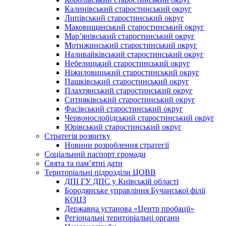
Калинівський старостинський округ
Липівський старостинський округ
Маковищанський старостинський округ
Мар’янівський старостинський округ
Мотижинський старостинський округ
Наливайківський старостинський округ
Небелицький старостинський округ
Ніжиловицький старостинський округ
Пашківський старостинський округ
Плахтянський старостинський округ
Ситняківський старостинський округ
Фасівський старостинський округ
Червонослобідський старостинський округ
Юрівський старостинський округ
Стратегія розвитку
Новини розроблення стратегії
Соціальний паспорт громади
Свята та пам’ятні дати
Територіальні підрозділи ЦОВВ
ДПІ ГУ ДПС у Київській області
Бородянське управління Бучанської філії
КОЦЗ
Державна установа «Центр пробації»
Регіональні територіальні органи