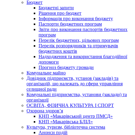
Бюджет
Бюджетні запити
Рішення про бюджет
Інформація про виконання бюджету
Паспорти бюджетних програм
Звіти про виконання паспортів бюджетних
програм
Перелік бюджетних, цільових програм
Перелік розпорядників та отримувачів
бюджетних коштів
Надходження та використання благодійної
допомоги
Прогноз бюджету громади
Комунальне майно
Довідник підприємств, установ (закладів) та
організацій, що належать до сфери управління
селищної ради
Комунальні підприємства, установи (заклади) та
організації
ОСВІТА, ФІЗИЧНА КУЛЬТУРА І СПОРТ
Охорона здоров’я
КНП «Макарівський центр ПМСД»
КНП «Макарівська БЛІЛ»
Культура, туризм, бібліотечна система
Анонси подій