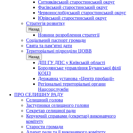
Ситняківський старостинський округ
Фасівський старостинський округ
Червонослобідський старостинський округ
Юрівський старостинський округ
Стратегія розвитку
Назад
Новини розроблення стратегії
Соціальний паспорт громади
Свята та пам’ятні дати
Територіальні підрозділи ЦОВВ
Назад
ДПІ ГУ ДПС у Київській області
Бородянське управління Бучанської філії
КОЦЗ
Державна установа «Центр пробації»
Регіональні територіальні органи
Нацсоцслужби
ПРО СЕЛИЩНУ РАДУ
Селищний голова
Заступники селищного голови
Секретар селищної ради
Керуючий справами (секретар) виконавчого
комітету
Старости громади
Апарат ради та її виконавчого комітету