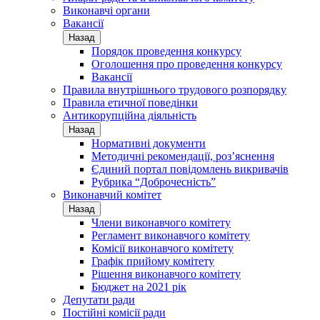
Виконавчі органи
Вакансії
Назад
Порядок проведення конкурсу
Оголошення про проведення конкурсу
Вакансії
Правила внутрішнього трудового розпорядку
Правила етичної поведінки
Антикорупційна діяльність
Назад
Нормативні документи
Методичні рекомендації, роз’яснення
Єдиний портал повідомлень викривачів
Рубрика “Доброчесність”
Виконавчий комітет
Назад
Члени виконавчого комітету
Регламент виконавчого комітету
Комісії виконавчого комітету
Графік прийому комітету
Рішення виконавчого комітету
Бюджет на 2021 рік
Депутати ради
Постійні комісії ради