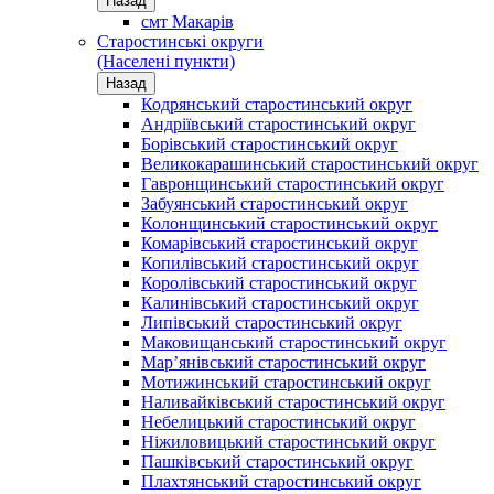
Назад
смт Макарів
Старостинські округи
(Населені пункти)
Назад
Кодрянський старостинський округ
Андріївський старостинський округ
Борівський старостинський округ
Великокарашинський старостинський округ
Гавронщинський старостинський округ
Забуянський старостинський округ
Колонщинський старостинський округ
Комарівський старостинський округ
Копилівський старостинський округ
Королівський старостинський округ
Калинівський старостинський округ
Липівський старостинський округ
Маковищанський старостинський округ
Мар’янівський старостинський округ
Мотижинський старостинський округ
Наливайківський старостинський округ
Небелицький старостинський округ
Ніжиловицький старостинський округ
Пашківський старостинський округ
Плахтянський старостинський округ