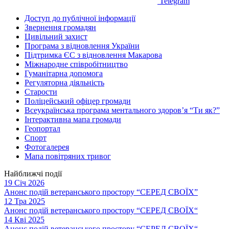
Telegram
Доступ до публічної інформації
Звернення громадян
Цивільний захист
Програма з відновлення України
Підтримка ЄС з відновлення Макарова
Міжнародне співробітництво
Гуманітарна допомога
Регуляторна діяльність
Старости
Поліцейський офіцер громади
Всеукраїнська програма ментального здоров’я “Ти як?”
Інтерактивна мапа громади
Геопортал
Спорт
Фотогалерея
Мапа повітряних тривог
Найближчі події
19 Січ 2026
Анонс подій ветеранського простору “СЕРЕД СВОЇХ”
12 Тра 2025
Анонс подій ветеранського простору “СЕРЕД СВОЇХ“
14 Кві 2025
Анонс подій ветеранського простору “СЕРЕД СВОЇХ“