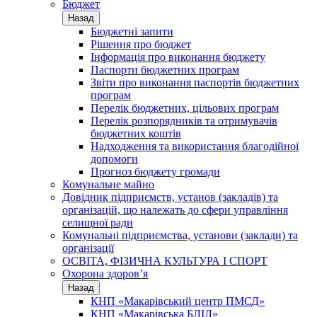
Бюджет
Назад
Бюджетні запити
Рішення про бюджет
Інформація про виконання бюджету
Паспорти бюджетних програм
Звіти про виконання паспортів бюджетних
програм
Перелік бюджетних, цільових програм
Перелік розпорядників та отримувачів
бюджетних коштів
Надходження та використання благодійної
допомоги
Прогноз бюджету громади
Комунальне майно
Довідник підприємств, установ (закладів) та
організацій, що належать до сфери управління
селищної ради
Комунальні підприємства, установи (заклади) та
організації
ОСВІТА, ФІЗИЧНА КУЛЬТУРА І СПОРТ
Охорона здоров’я
Назад
КНП «Макарівський центр ПМСД»
КНП «Макарівська БЛІЛ»