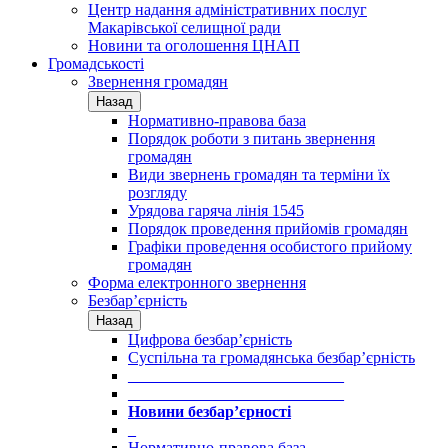
Центр надання адміністративних послуг
Макарівської селищної ради
Новини та оголошення ЦНАП
Громадськості
Звернення громадян
Назад
Нормативно-правова база
Порядок роботи з питань звернення
громадян
Види звернень громадян та терміни їх
розгляду
Урядова гаряча лінія 1545
Порядок проведення прийомів громадян
Графіки проведення особистого прийому
громадян
Форма електронного звернення
Безбар’єрність
Назад
Цифрова безбар’єрність
Суспільна та громадянська безбар’єрність
___________________________
___________________________
Новини безбар’єрності
_
Нормативно-правова база