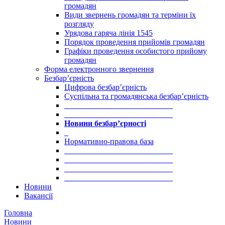
громадян
Види звернень громадян та терміни їх
розгляду
Урядова гаряча лінія 1545
Порядок проведення прийомів громадян
Графіки проведення особистого прийому
громадян
Форма електронного звернення
Безбар’єрність
Цифрова безбар’єрність
Суспільна та громадянська безбар’єрність
___________________________
___________________________
Новини безбар’єрності
_
Нормативно-правова база
___________________________
___________________________
___________________________
___________________________
Новини
Вакансії
Головна
Новини