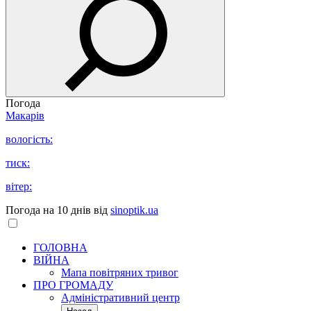
Погода
Макарів
вологість:
тиск:
вітер:
Погода на 10 днів від
sinoptik.ua
ГОЛОВНА
ВІЙНА
Мапа повітряних тривог
ПРО ГРОМАДУ
Aдміністративний центр