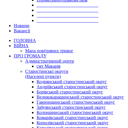
___________________________
___________________________
___________________________
___________________________
Новини
Вакансії
ГОЛОВНА
ВІЙНА
Мапа повітряних тривог
ПРО ГРОМАДУ
Aдміністративний центр
смт Макарів
Старостинські округи
(Населені пункти)
Кодрянський старостинський округ
Андріївський старостинський округ
Борівський старостинський округ
Великокарашинський старостинський округ
Гавронщинський старостинський округ
Забуянський старостинський округ
Колонщинський старостинський округ
Комарівський старостинський округ
Копилівський старостинський округ
Королівський старостинський округ