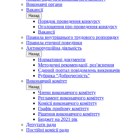
Виконавчі органи
Вакансії
Назад
Порядок проведення конкурсу
Оголошення про проведення конкурсу
Вакансії
Правила внутрішнього трудового розпорядку
Правила етичної поведінки
Антикорупційна діяльність
Назад
Нормативні документи
Методичні рекомендації, роз’яснення
Єдиний портал повідомлень викривачів
Рубрика “Доброчесність”
Виконавчий комітет
Назад
Члени виконавчого комітету
Регламент виконавчого комітету
Комісії виконавчого комітету
Графік прийому комітету
Рішення виконавчого комітету
Бюджет на 2021 рік
Депутати ради
Постійні комісії ради