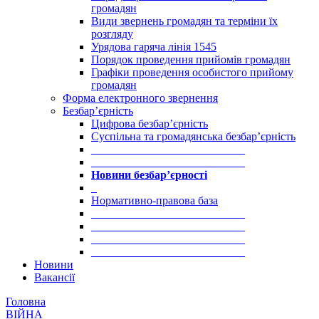
громадян
Види звернень громадян та терміни їх
розгляду
Урядова гаряча лінія 1545
Порядок проведення прийомів громадян
Графіки проведення особистого прийому
громадян
Форма електронного звернення
Безбар’єрність
Цифрова безбар’єрність
Суспільна та громадянська безбар’єрність
___________________________
___________________________
Новини безбар’єрності
_
Нормативно-правова база
___________________________
___________________________
___________________________
___________________________
Новини
Вакансії
Головна
ВІЙНА