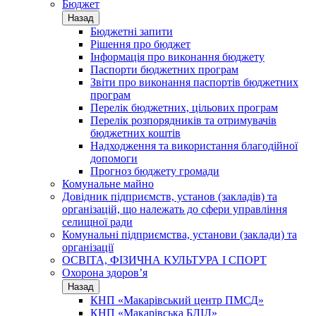
Бюджет
Назад
Бюджетні запити
Рішення про бюджет
Інформація про виконання бюджету
Паспорти бюджетних програм
Звіти про виконання паспортів бюджетних
програм
Перелік бюджетних, цільових програм
Перелік розпорядників та отримувачів
бюджетних коштів
Надходження та використання благодійної
допомоги
Прогноз бюджету громади
Комунальне майно
Довідник підприємств, установ (закладів) та
організацій, що належать до сфери управління
селищної ради
Комунальні підприємства, установи (заклади) та
організації
ОСВІТА, ФІЗИЧНА КУЛЬТУРА І СПОРТ
Охорона здоров’я
Назад
КНП «Макарівський центр ПМСД»
КНП «Макарівська БЛІЛ»