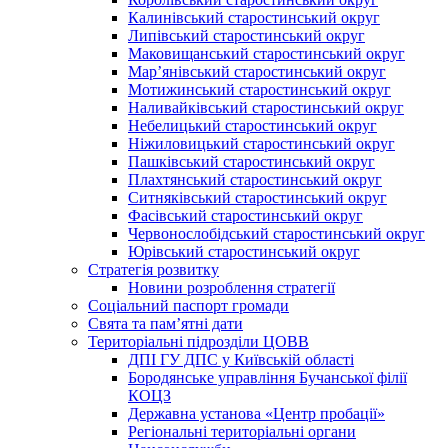
Калинівський старостинський округ
Липівський старостинський округ
Маковищанський старостинський округ
Мар’янівський старостинський округ
Мотижинський старостинський округ
Наливайківський старостинський округ
Небелицький старостинський округ
Ніжиловицький старостинський округ
Пашківський старостинський округ
Плахтянський старостинський округ
Ситняківський старостинський округ
Фасівський старостинський округ
Червонослобідський старостинський округ
Юрівський старостинський округ
Стратегія розвитку
Новини розроблення стратегії
Соціальний паспорт громади
Свята та пам’ятні дати
Територіальні підрозділи ЦОВВ
ДПІ ГУ ДПС у Київській області
Бородянське управління Бучанської філії
КОЦЗ
Державна установа «Центр пробації»
Регіональні територіальні органи