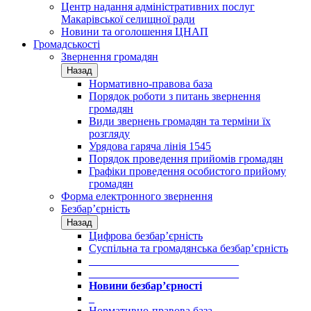
Центр надання адміністративних послуг
Макарівської селищної ради
Новини та оголошення ЦНАП
Громадськості
Звернення громадян
Назад
Нормативно-правова база
Порядок роботи з питань звернення
громадян
Види звернень громадян та терміни їх
розгляду
Урядова гаряча лінія 1545
Порядок проведення прийомів громадян
Графіки проведення особистого прийому
громадян
Форма електронного звернення
Безбар’єрність
Назад
Цифрова безбар’єрність
Суспільна та громадянська безбар’єрність
___________________________
___________________________
Новини безбар’єрності
_
Нормативно-правова база