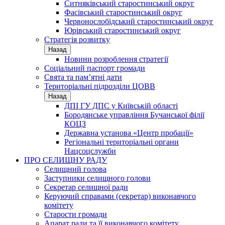
Ситняківський старостинський округ
Фасівський старостинський округ
Червонослобідський старостинський округ
Юрівський старостинський округ
Стратегія розвитку
Назад
Новини розроблення стратегії
Соціальний паспорт громади
Свята та пам’ятні дати
Територіальні підрозділи ЦОВВ
Назад
ДПІ ГУ ДПС у Київській області
Бородянське управління Бучанської філії
КОЦЗ
Державна установа «Центр пробації»
Регіональні територіальні органи
Нацсоцслужби
ПРО СЕЛИЩНУ РАДУ
Селищний голова
Заступники селищного голови
Секретар селищної ради
Керуючий справами (секретар) виконавчого
комітету
Старости громади
Апарат ради та її виконавчого комітету