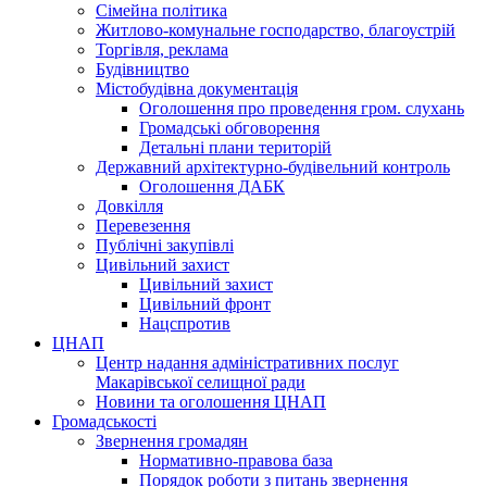
Сімейна політика
Житлово-комунальне господарство, благоустрій
Торгівля, реклама
Будівництво
Містобудівна документація
Оголошення про проведення гром. слухань
Громадські обговорення
Детальні плани територій
Державний архітектурно-будівельний контроль
Оголошення ДАБК
Довкілля
Перевезення
Публічні закупівлі
Цивільний захист
Цивільний захист
Цивільний фронт
Нацспротив
ЦНАП
Центр надання адміністративних послуг
Макарівської селищної ради
Новини та оголошення ЦНАП
Громадськості
Звернення громадян
Нормативно-правова база
Порядок роботи з питань звернення