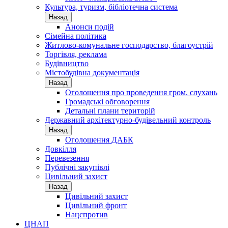
Культура, туризм, бібліотечна система
Назад
Анонси подій
Сімейна політика
Житлово-комунальне господарство, благоустрій
Торгівля, реклама
Будівництво
Містобудівна документація
Назад
Оголошення про проведення гром. слухань
Громадські обговорення
Детальні плани територій
Державний архітектурно-будівельний контроль
Назад
Оголошення ДАБК
Довкілля
Перевезення
Публічні закупівлі
Цивільний захист
Назад
Цивільний захист
Цивільний фронт
Нацспротив
ЦНАП