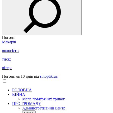
Погода
Макарів
вологість:
тиск:
вітер:
Погода на 10 днів від
sinoptik.ua
ГОЛОВНА
ВІЙНА
Мапа повітряних тривог
ПРО ГРОМАДУ
Aдміністративний центр