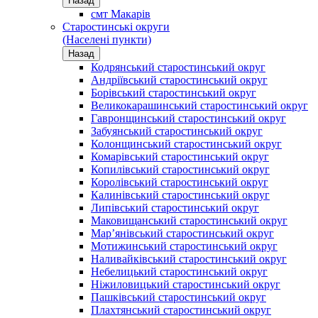
Назад
смт Макарів
Старостинські округи
(Населені пункти)
Назад
Кодрянський старостинський округ
Андріївський старостинський округ
Борівський старостинський округ
Великокарашинський старостинський округ
Гавронщинський старостинський округ
Забуянський старостинський округ
Колонщинський старостинський округ
Комарівський старостинський округ
Копилівський старостинський округ
Королівський старостинський округ
Калинівський старостинський округ
Липівський старостинський округ
Маковищанський старостинський округ
Мар’янівський старостинський округ
Мотижинський старостинський округ
Наливайківський старостинський округ
Небелицький старостинський округ
Ніжиловицький старостинський округ
Пашківський старостинський округ
Плахтянський старостинський округ