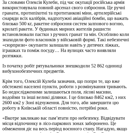
За словами Олексія Кулеби, під час окупації російська армія
використовувала повний арсенал свого озброєння. Це ручні
гранати, протипіхотні та протитанкові міни, артилерійські
снаряди всіх калібрів, надпотужні авіаційні бомби, що важать
близько 500 кг, ракетне озброєння систем залпового вогню,
крилаті ракети. У будинках мирних жителів рашисти
встановлювали пастки з ручних гранат та мін. Особливо коли
знаходили фото власників у військовій формі. Такі небезпечні
«сюрпризи» окупанти залишали навіть у дитячих ліжках,
іграшках та поміж посуду… На вулицях часто виявляли
розтяжки.
Із початку робіт рятувальники знешкодили 52 862 одиниці
вибухонобезпечних предметів.
Крім того, Олексій Кулеба зазначив, що попри те, що вже
обстежені населені пункти, роботи з розмінування тривають.
Бо недослідженими залишаються поля, лісові масиви,
водойми та інші великі ділянки. І це близько 8462 км2, з них
2600 км2 у Зоні відчуження. Для того, аби завершити цю
роботу в Київській області повністю, потрібні роки.
«Вкотре закликаю вас пам’ятати про небезпеку. Відвідувати
місця відпочинку в лісо-паркових зонах заборонено. Це
обмеження діє на весь період воєнного стану. Нагадую, якщо