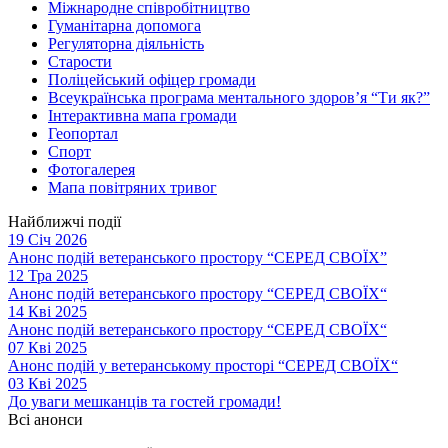
Міжнародне співробітництво
Гуманітарна допомога
Регуляторна діяльність
Старости
Поліцейський офіцер громади
Всеукраїнська програма ментального здоров’я “Ти як?”
Інтерактивна мапа громади
Геопортал
Спорт
Фотогалерея
Мапа повітряних тривог
Найближчі події
19 Січ 2026
Анонс подій ветеранського простору “СЕРЕД СВОЇХ”
12 Тра 2025
Анонс подій ветеранського простору “СЕРЕД СВОЇХ“
14 Кві 2025
Анонс подій ветеранського простору “СЕРЕД СВОЇХ“
07 Кві 2025
Анонс подій у ветеранському просторі “СЕРЕД СВОЇХ“
03 Кві 2025
До уваги мешканців та гостей громади!
Всі анонси