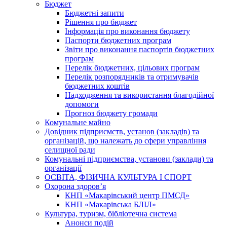
Бюджет
Бюджетні запити
Рішення про бюджет
Інформація про виконання бюджету
Паспорти бюджетних програм
Звіти про виконання паспортів бюджетних
програм
Перелік бюджетних, цільових програм
Перелік розпорядників та отримувачів
бюджетних коштів
Надходження та використання благодійної
допомоги
Прогноз бюджету громади
Комунальне майно
Довідник підприємств, установ (закладів) та
організацій, що належать до сфери управління
селищної ради
Комунальні підприємства, установи (заклади) та
організації
ОСВІТА, ФІЗИЧНА КУЛЬТУРА І СПОРТ
Охорона здоров’я
КНП «Макарівський центр ПМСД»
КНП «Макарівська БЛІЛ»
Культура, туризм, бібліотечна система
Анонси подій