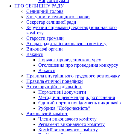
Нацсоцслужби
ПРО СЕЛИЩНУ РАДУ
Селищний голова
Заступники селищного голови
Секретар селищної ради
Керуючий справами (секретар) виконавчого
комітету
Старости громади
Апарат ради та її виконавчого комітету
Виконавчі органи
Вакансії
Порядок проведення конкурсу
Оголошення про проведення конкурсу
Вакансії
Правила внутрішнього трудового розпорядку
Правила етичної поведінки
Антикорупційна діяльність
Нормативні документи
Методичні рекомендації, роз’яснення
Єдиний портал повідомлень викривачів
Рубрика “Доброчесність”
Виконавчий комітет
Члени виконавчого комітету
Регламент виконавчого комітету
Комісії виконавчого комітету