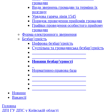
громадян
Види звернень громадян та терміни їх
розгляду
Урядова гаряча лінія 1545
Порядок проведення прийомів громадян
Графіки проведення особистого прийому
громадян
Форма електронного звернення
Безбар’єрність
Цифрова безбар’єрність
Суспільна та громадянська безбар’єрність
___________________________
___________________________
Новини безбар’єрності
_
Нормативно-правова база
___________________________
___________________________
___________________________
___________________________
Новини
Вакансії
Головна
ДПІ ГУ ДПС у Київській області