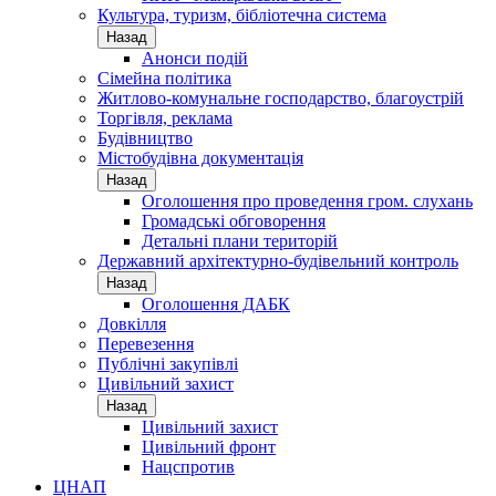
Культура, туризм, бібліотечна система
Назад
Анонси подій
Сімейна політика
Житлово-комунальне господарство, благоустрій
Торгівля, реклама
Будівництво
Містобудівна документація
Назад
Оголошення про проведення гром. слухань
Громадські обговорення
Детальні плани територій
Державний архітектурно-будівельний контроль
Назад
Оголошення ДАБК
Довкілля
Перевезення
Публічні закупівлі
Цивільний захист
Назад
Цивільний захист
Цивільний фронт
Нацспротив
ЦНАП