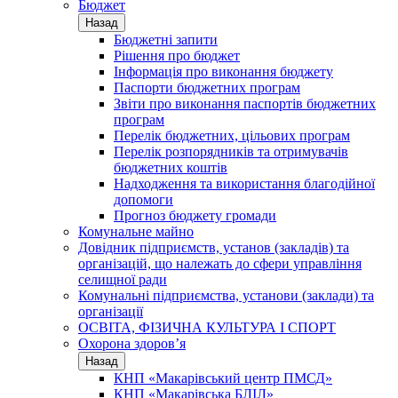
Бюджет
Назад
Бюджетні запити
Рішення про бюджет
Інформація про виконання бюджету
Паспорти бюджетних програм
Звіти про виконання паспортів бюджетних
програм
Перелік бюджетних, цільових програм
Перелік розпорядників та отримувачів
бюджетних коштів
Надходження та використання благодійної
допомоги
Прогноз бюджету громади
Комунальне майно
Довідник підприємств, установ (закладів) та
організацій, що належать до сфери управління
селищної ради
Комунальні підприємства, установи (заклади) та
організації
ОСВІТА, ФІЗИЧНА КУЛЬТУРА І СПОРТ
Охорона здоров’я
Назад
КНП «Макарівський центр ПМСД»
КНП «Макарівська БЛІЛ»