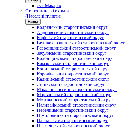
Назад
смт Макарів
Старостинські округи
(Населені пункти)
Назад
Кодрянський старостинський округ
Андріївський старостинський округ
Борівський старостинський округ
Великокарашинський старостинський округ
Гавронщинський старостинський округ
Забуянський старостинський округ
Колонщинський старостинський округ
Комарівський старостинський округ
Копилівський старостинський округ
Королівський старостинський округ
Калинівський старостинський округ
Липівський старостинський округ
Маковищанський старостинський округ
Мар’янівський старостинський округ
Мотижинський старостинський округ
Наливайківський старостинський округ
Небелицький старостинський округ
Ніжиловицький старостинський округ
Пашківський старостинський округ
Плахтянський старостинський округ