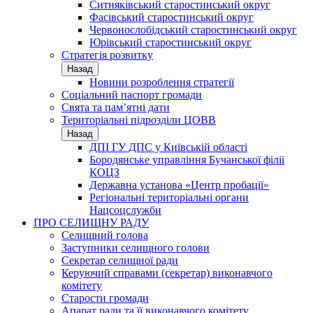
Ситняківський старостинський округ
Фасівський старостинський округ
Червонослобідський старостинський округ
Юрівський старостинський округ
Стратегія розвитку
Назад
Новини розроблення стратегії
Соціальний паспорт громади
Свята та пам’ятні дати
Територіальні підрозділи ЦОВВ
Назад
ДПІ ГУ ДПС у Київській області
Бородянське управління Бучанської філії
КОЦЗ
Державна установа «Центр пробації»
Регіональні територіальні органи
Нацсоцслужби
ПРО СЕЛИЩНУ РАДУ
Селищний голова
Заступники селищного голови
Секретар селищної ради
Керуючий справами (секретар) виконавчого
комітету
Старости громади
Апарат ради та її виконавчого комітету