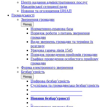
Центр надання адміністративних послуг
Макарівської селищної ради
Новини та оголошення ЦНАП
Громадськості
Звернення громадян
Назад
Нормативно-правова база
Порядок роботи з питань звернення
громадян
Види звернень громадян та терміни їх
розгляду
Урядова гаряча лінія 1545
Порядок проведення прийомів громадян
Графіки проведення особистого прийому
громадян
Форма електронного звернення
Безбар’єрність
Назад
Цифрова безбар’єрність
Суспільна та громадянська безбар’єрність
___________________________
___________________________
Новини безбар’єрності
_
Нормативно-правова база