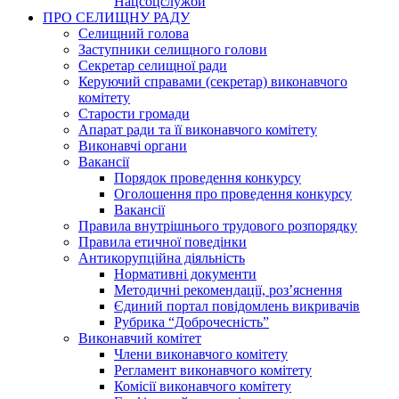
Нацсоцслужби
ПРО СЕЛИЩНУ РАДУ
Селищний голова
Заступники селищного голови
Секретар селищної ради
Керуючий справами (секретар) виконавчого
комітету
Старости громади
Апарат ради та її виконавчого комітету
Виконавчі органи
Вакансії
Порядок проведення конкурсу
Оголошення про проведення конкурсу
Вакансії
Правила внутрішнього трудового розпорядку
Правила етичної поведінки
Антикорупційна діяльність
Нормативні документи
Методичні рекомендації, роз’яснення
Єдиний портал повідомлень викривачів
Рубрика “Доброчесність”
Виконавчий комітет
Члени виконавчого комітету
Регламент виконавчого комітету
Комісії виконавчого комітету