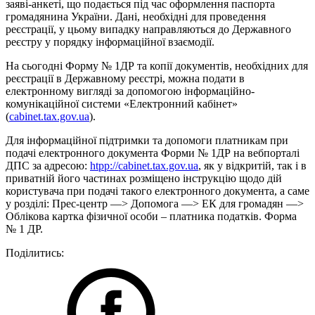
заяві-анкеті, що подається під час оформлення паспорта
громадянина України. Дані, необхідні для проведення
реєстрації, у цьому випадку направляються до Державного
реєстру у порядку інформаційної взаємодії.
На сьогодні Форму № 1ДР та копії документів, необхідних для
реєстрації в Державному реєстрі, можна подати в
електронному вигляді за допомогою інформаційно-
комунікаційної системи «Електронний кабінет»
(
саbіnet.tах.gov.ua
).
Для інформаційної підтримки та допомоги платникам при
подачі електронного документа Форми № 1ДР на вебпорталі
ДПС за адресою:
htpp://саbіnet.tах.gov.ua
, як у відкритій, так і в
приватній його частинах розміщено інструкцію щодо дій
користувача при подачі такого електронного документа, а саме
у розділі: Прес-центр —> Допомога —> ЕК для громадян —>
Облікова картка фізичної особи – платника податків. Форма
№ 1 ДР.
Поділитись: