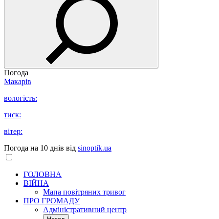
Погода
Макарів
вологість:
тиск:
вітер:
Погода на 10 днів від
sinoptik.ua
ГОЛОВНА
ВІЙНА
Мапа повітряних тривог
ПРО ГРОМАДУ
Aдміністративний центр