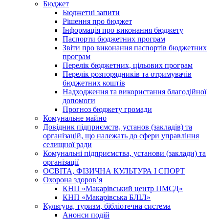
Бюджет
Бюджетні запити
Рішення про бюджет
Інформація про виконання бюджету
Паспорти бюджетних програм
Звіти про виконання паспортів бюджетних
програм
Перелік бюджетних, цільових програм
Перелік розпорядників та отримувачів
бюджетних коштів
Надходження та використання благодійної
допомоги
Прогноз бюджету громади
Комунальне майно
Довідник підприємств, установ (закладів) та
організацій, що належать до сфери управління
селищної ради
Комунальні підприємства, установи (заклади) та
організації
ОСВІТА, ФІЗИЧНА КУЛЬТУРА І СПОРТ
Охорона здоров’я
КНП «Макарівський центр ПМСД»
КНП «Макарівська БЛІЛ»
Культура, туризм, бібліотечна система
Анонси подій