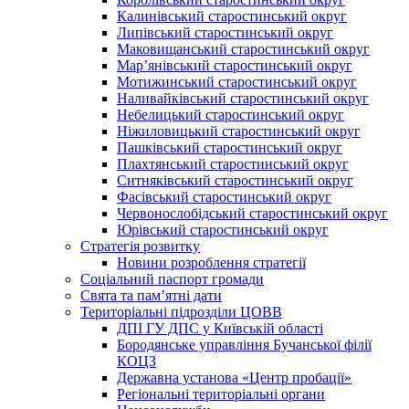
Калинівський старостинський округ
Липівський старостинський округ
Маковищанський старостинський округ
Мар’янівський старостинський округ
Мотижинський старостинський округ
Наливайківський старостинський округ
Небелицький старостинський округ
Ніжиловицький старостинський округ
Пашківський старостинський округ
Плахтянський старостинський округ
Ситняківський старостинський округ
Фасівський старостинський округ
Червонослобідський старостинський округ
Юрівський старостинський округ
Стратегія розвитку
Новини розроблення стратегії
Соціальний паспорт громади
Свята та пам’ятні дати
Територіальні підрозділи ЦОВВ
ДПІ ГУ ДПС у Київській області
Бородянське управління Бучанської філії
КОЦЗ
Державна установа «Центр пробації»
Регіональні територіальні органи