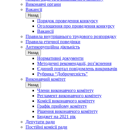
Виконавчі органи
Вакансії
Назад
Порядок проведення конкурсу
Оголошення про проведення конкурсу
Вакансії
Правила внутрішнього трудового розпорядку
Правила етичної поведінки
Антикорупційна діяльність
Назад
Нормативні документи
Методичні рекомендації, роз’яснення
Єдиний портал повідомлень викривачів
Рубрика “Доброчесність”
Виконавчий комітет
Назад
Члени виконавчого комітету
Регламент виконавчого комітету
Комісії виконавчого комітету
Графік прийому комітету
Рішення виконавчого комітету
Бюджет на 2021 рік
Депутати ради
Постійні комісії ради