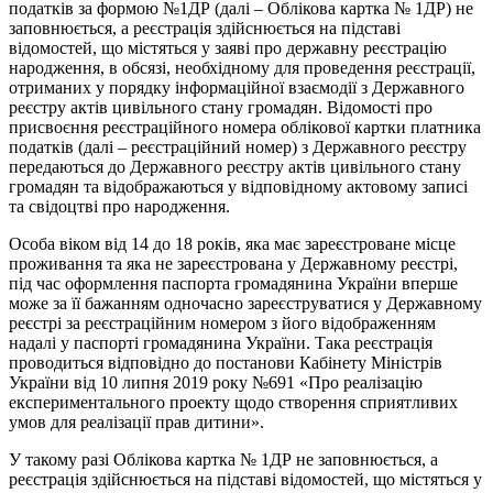
податків за формою №1ДР (далі – Облікова картка № 1ДР) не
заповнюється, а реєстрація здійснюється на підставі
відомостей, що містяться у заяві про державну реєстрацію
народження, в обсязі, необхідному для проведення реєстрації,
отриманих у порядку інформаційної взаємодії з Державного
реєстру актів цивільного стану громадян. Відомості про
присвоєння реєстраційного номера облікової картки платника
податків (далі – реєстраційний номер) з Державного реєстру
передаються до Державного реєстру актів цивільного стану
громадян та відображаються у відповідному актовому записі
та свідоцтві про народження.
Особа віком від 14 до 18 років, яка має зареєстроване місце
проживання та яка не зареєстрована у Державному реєстрі,
під час оформлення паспорта громадянина України вперше
може за її бажанням одночасно зареєструватися у Державному
реєстрі за реєстраційним номером з його відображенням
надалі у паспорті громадянина України. Така реєстрація
проводиться відповідно до постанови Кабінету Міністрів
України від 10 липня 2019 року №691 «Про реалізацію
експериментального проекту щодо створення сприятливих
умов для реалізації прав дитини».
У такому разі Облікова картка № 1ДР не заповнюється, а
реєстрація здійснюється на підставі відомостей, що містяться у