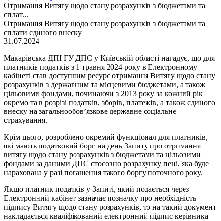
Отримання Витягу щодо стану розрахунків з бюджетами та
сплат...
Отримання Витягу щодо стану розрахунків з бюджетами та
сплати єдиного внеску
31.07.2024
Макарівська ДПІ ГУ ДПС у Київській області нагадує, що для
платників податків з 1 травня 2024 року в Електронному
кабінеті став доступним ресурс отримання Витягу щодо стану
розрахунків з державним та місцевими бюджетами, а також
цільовими фондами, починаючи з 2013 року за кожний рік
окремо та в розрізі податків, зборів, платежів, а також єдиного
внеску на загальнообов’язкове державне соціальне
страхування.
Крім цього, розроблено окремий функціонал для платників,
які мають податковий борг на день Запиту про отримання
витягу щодо стану розрахунків з бюджетами та цільовими
фондами за даними ДПС стосовно розрахунку пені, яка буде
нарахована у разі погашення такого боргу поточного року.
Якщо платник податків у Запиті, який подається через
Електронний кабінет зазначає позначку про необхідність
підпису Витягу щодо стану розрахунків, то на такий документ
накладається кваліфікований електронний підпис керівника