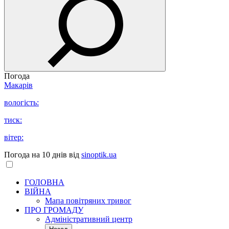
Погода
Макарів
вологість:
тиск:
вітер:
Погода на 10 днів від
sinoptik.ua
ГОЛОВНА
ВІЙНА
Мапа повітряних тривог
ПРО ГРОМАДУ
Aдміністративний центр