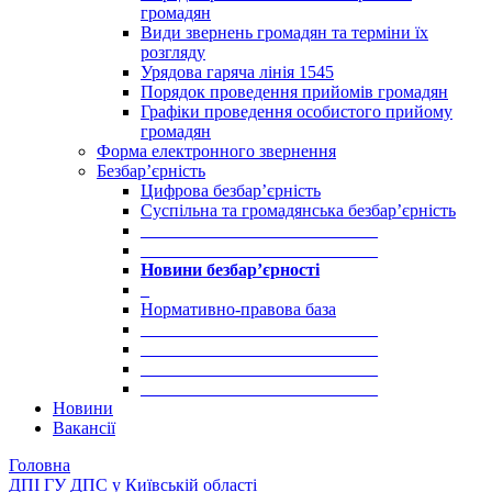
громадян
Види звернень громадян та терміни їх
розгляду
Урядова гаряча лінія 1545
Порядок проведення прийомів громадян
Графіки проведення особистого прийому
громадян
Форма електронного звернення
Безбар’єрність
Цифрова безбар’єрність
Суспільна та громадянська безбар’єрність
___________________________
___________________________
Новини безбар’єрності
_
Нормативно-правова база
___________________________
___________________________
___________________________
___________________________
Новини
Вакансії
Головна
ДПІ ГУ ДПС у Київській області