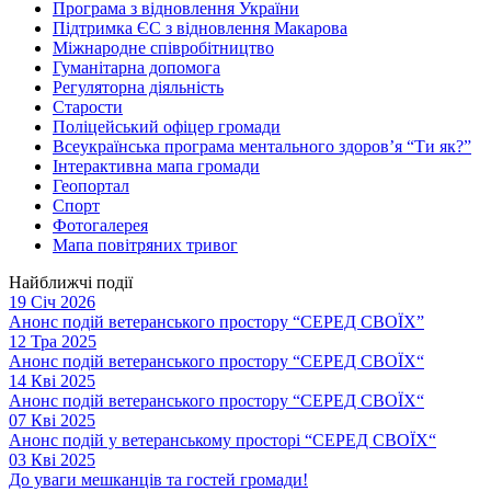
Програма з відновлення України
Підтримка ЄС з відновлення Макарова
Міжнародне співробітництво
Гуманітарна допомога
Регуляторна діяльність
Старости
Поліцейський офіцер громади
Всеукраїнська програма ментального здоров’я “Ти як?”
Інтерактивна мапа громади
Геопортал
Спорт
Фотогалерея
Мапа повітряних тривог
Найближчі події
19 Січ 2026
Анонс подій ветеранського простору “СЕРЕД СВОЇХ”
12 Тра 2025
Анонс подій ветеранського простору “СЕРЕД СВОЇХ“
14 Кві 2025
Анонс подій ветеранського простору “СЕРЕД СВОЇХ“
07 Кві 2025
Анонс подій у ветеранському просторі “СЕРЕД СВОЇХ“
03 Кві 2025
До уваги мешканців та гостей громади!