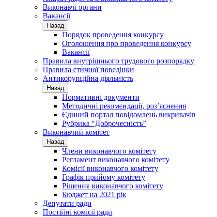
Виконавчі органи
Вакансії
Назад
Порядок проведення конкурсу
Оголошення про проведення конкурсу
Вакансії
Правила внутрішнього трудового розпорядку
Правила етичної поведінки
Антикорупційна діяльність
Назад
Нормативні документи
Методичні рекомендації, роз’яснення
Єдиний портал повідомлень викривачів
Рубрика “Доброчесність”
Виконавчий комітет
Назад
Члени виконавчого комітету
Регламент виконавчого комітету
Комісії виконавчого комітету
Графік прийому комітету
Рішення виконавчого комітету
Бюджет на 2021 рік
Депутати ради
Постійні комісії ради