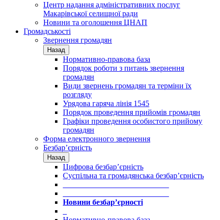
Центр надання адміністративних послуг
Макарівської селищної ради
Новини та оголошення ЦНАП
Громадськості
Звернення громадян
Назад
Нормативно-правова база
Порядок роботи з питань звернення
громадян
Види звернень громадян та терміни їх
розгляду
Урядова гаряча лінія 1545
Порядок проведення прийомів громадян
Графіки проведення особистого прийому
громадян
Форма електронного звернення
Безбар’єрність
Назад
Цифрова безбар’єрність
Суспільна та громадянська безбар’єрність
___________________________
___________________________
Новини безбар’єрності
_
Нормативно-правова база