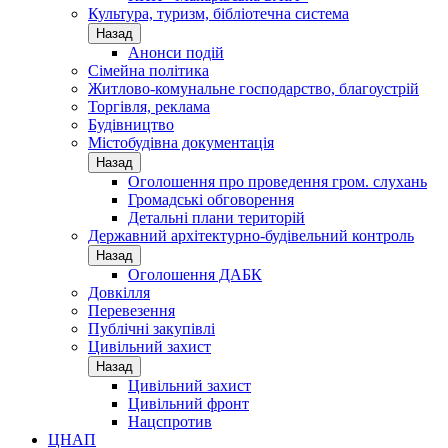
Культура, туризм, бібліотечна система
Назад
Анонси подій
Сімейна політика
Житлово-комунальне господарство, благоустрій
Торгівля, реклама
Будівництво
Містобудівна документація
Назад
Оголошення про проведення гром. слухань
Громадські обговорення
Детальні плани територій
Державний архітектурно-будівельний контроль
Назад
Оголошення ДАБК
Довкілля
Перевезення
Публічні закупівлі
Цивільний захист
Назад
Цивільний захист
Цивільний фронт
Нацспротив
ЦНАП