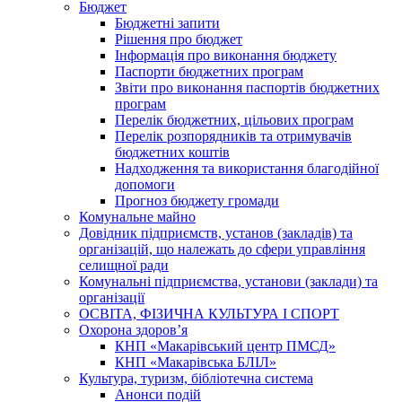
Бюджет
Бюджетні запити
Рішення про бюджет
Інформація про виконання бюджету
Паспорти бюджетних програм
Звіти про виконання паспортів бюджетних
програм
Перелік бюджетних, цільових програм
Перелік розпорядників та отримувачів
бюджетних коштів
Надходження та використання благодійної
допомоги
Прогноз бюджету громади
Комунальне майно
Довідник підприємств, установ (закладів) та
організацій, що належать до сфери управління
селищної ради
Комунальні підприємства, установи (заклади) та
організації
ОСВІТА, ФІЗИЧНА КУЛЬТУРА І СПОРТ
Охорона здоров’я
КНП «Макарівський центр ПМСД»
КНП «Макарівська БЛІЛ»
Культура, туризм, бібліотечна система
Анонси подій