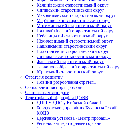
Калинівський старостинський округ
Липівський старостинський округ
Маковищанський старостинський округ
Мар’янівський старостинський округ
Мотижинський старостинський округ
Наливайківський старостинський округ
Небелицький старостинський округ
Ніжиловицький старостинський округ
Пашківський старостинський округ
Плахтянський старостинський округ
Ситняківський старостинський округ
Фасівський старостинський округ
Червонослобідський старостинський округ
Юрівський старостинський округ
Стратегія розвитку
Новини розроблення стратегії
Соціальний паспорт громади
Свята та пам’ятні дати
Територіальні підрозділи ЦОВВ
ДПІ ГУ ДПС у Київській області
Бородянське управління Бучанської філії
КОЦЗ
Державна установа «Центр пробації»
Регіональні територіальні органи