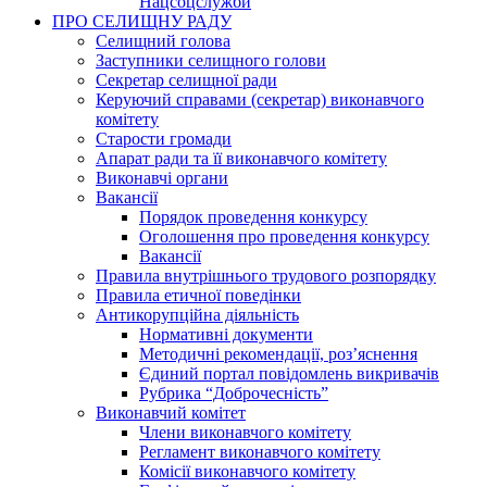
Нацсоцслужби
ПРО СЕЛИЩНУ РАДУ
Селищний голова
Заступники селищного голови
Секретар селищної ради
Керуючий справами (секретар) виконавчого
комітету
Старости громади
Апарат ради та її виконавчого комітету
Виконавчі органи
Вакансії
Порядок проведення конкурсу
Оголошення про проведення конкурсу
Вакансії
Правила внутрішнього трудового розпорядку
Правила етичної поведінки
Антикорупційна діяльність
Нормативні документи
Методичні рекомендації, роз’яснення
Єдиний портал повідомлень викривачів
Рубрика “Доброчесність”
Виконавчий комітет
Члени виконавчого комітету
Регламент виконавчого комітету
Комісії виконавчого комітету