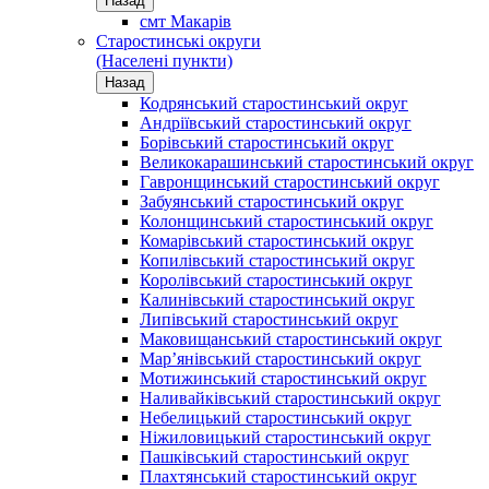
Назад
смт Макарів
Старостинські округи
(Населені пункти)
Назад
Кодрянський старостинський округ
Андріївський старостинський округ
Борівський старостинський округ
Великокарашинський старостинський округ
Гавронщинський старостинський округ
Забуянський старостинський округ
Колонщинський старостинський округ
Комарівський старостинський округ
Копилівський старостинський округ
Королівський старостинський округ
Калинівський старостинський округ
Липівський старостинський округ
Маковищанський старостинський округ
Мар’янівський старостинський округ
Мотижинський старостинський округ
Наливайківський старостинський округ
Небелицький старостинський округ
Ніжиловицький старостинський округ
Пашківський старостинський округ
Плахтянський старостинський округ