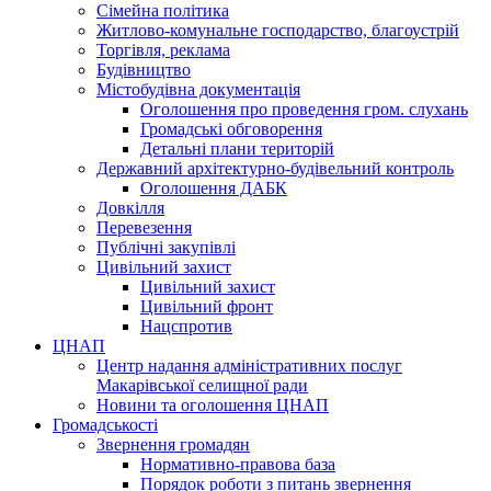
Сімейна політика
Житлово-комунальне господарство, благоустрій
Торгівля, реклама
Будівництво
Містобудівна документація
Оголошення про проведення гром. слухань
Громадські обговорення
Детальні плани територій
Державний архітектурно-будівельний контроль
Оголошення ДАБК
Довкілля
Перевезення
Публічні закупівлі
Цивільний захист
Цивільний захист
Цивільний фронт
Нацспротив
ЦНАП
Центр надання адміністративних послуг
Макарівської селищної ради
Новини та оголошення ЦНАП
Громадськості
Звернення громадян
Нормативно-правова база
Порядок роботи з питань звернення