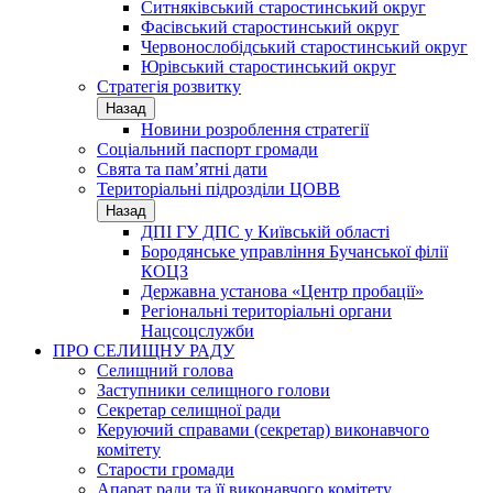
Ситняківський старостинський округ
Фасівський старостинський округ
Червонослобідський старостинський округ
Юрівський старостинський округ
Стратегія розвитку
Назад
Новини розроблення стратегії
Соціальний паспорт громади
Свята та пам’ятні дати
Територіальні підрозділи ЦОВВ
Назад
ДПІ ГУ ДПС у Київській області
Бородянське управління Бучанської філії
КОЦЗ
Державна установа «Центр пробації»
Регіональні територіальні органи
Нацсоцслужби
ПРО СЕЛИЩНУ РАДУ
Селищний голова
Заступники селищного голови
Секретар селищної ради
Керуючий справами (секретар) виконавчого
комітету
Старости громади
Апарат ради та її виконавчого комітету