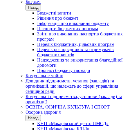
Бюджет
Назад
Бюджетні запити
Рішення про бюджет
Інформація про виконання бюджету
Паспорти бюджетних програм
Звіти про виконання паспортів бюджетних
програм
Перелік бюджетних, цільових програм
Перелік розпорядників та отримувачів
бюджетних коштів
Надходження та використання благодійної
допомоги
Прогноз бюджету громади
Комунальне майно
Довідник підприємств, установ (закладів) та
організацій, що належать до сфери управління
селищної ради
Комунальні підприємства, установи (заклади) та
організації
ОСВІТА, ФІЗИЧНА КУЛЬТУРА І СПОРТ
Охорона здоров’я
Назад
КНП «Макарівський центр ПМСД»
КНП «Макарівська БЛІЛ»