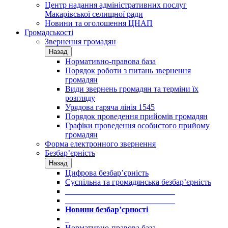
Центр надання адміністративних послуг
Макарівської селищної ради
Новини та оголошення ЦНАП
Громадськості
Звернення громадян
Назад
Нормативно-правова база
Порядок роботи з питань звернення
громадян
Види звернень громадян та терміни їх
розгляду
Урядова гаряча лінія 1545
Порядок проведення прийомів громадян
Графіки проведення особистого прийому
громадян
Форма електронного звернення
Безбар’єрність
Назад
Цифрова безбар’єрність
Суспільна та громадянська безбар’єрність
___________________________
___________________________
Новини безбар’єрності
_
Нормативно-правова база