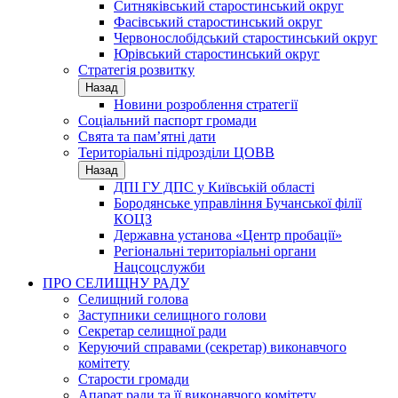
Ситняківський старостинський округ
Фасівський старостинський округ
Червонослобідський старостинський округ
Юрівський старостинський округ
Стратегія розвитку
Назад
Новини розроблення стратегії
Соціальний паспорт громади
Свята та пам’ятні дати
Територіальні підрозділи ЦОВВ
Назад
ДПІ ГУ ДПС у Київській області
Бородянське управління Бучанської філії
КОЦЗ
Державна установа «Центр пробації»
Регіональні територіальні органи
Нацсоцслужби
ПРО СЕЛИЩНУ РАДУ
Селищний голова
Заступники селищного голови
Секретар селищної ради
Керуючий справами (секретар) виконавчого
комітету
Старости громади
Апарат ради та її виконавчого комітету