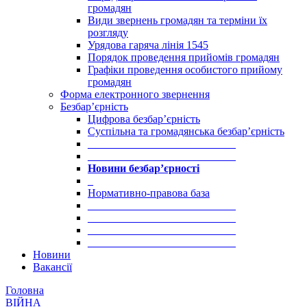
громадян
Види звернень громадян та терміни їх
розгляду
Урядова гаряча лінія 1545
Порядок проведення прийомів громадян
Графіки проведення особистого прийому
громадян
Форма електронного звернення
Безбар’єрність
Цифрова безбар’єрність
Суспільна та громадянська безбар’єрність
___________________________
___________________________
Новини безбар’єрності
_
Нормативно-правова база
___________________________
___________________________
___________________________
___________________________
Новини
Вакансії
Головна
ВІЙНА