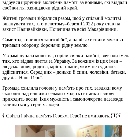
відбувся щорічний молебень пам’яті за воїнами, які віддали
свої життя, захищаючи рідний край.
Жителі громади зібралися разом, щоб у спільній молитві
вшанувати тих, хто у лютому–березні 2022 року став на
захист Наливайківки, Почепина та всієї Макарівщини.
Саме тоді точилися запеклі бої, а наші захисники мужньо
тримали оборону, боронячи рідну землю.
У храмі лунала молитва, горіли свічки пам’яті, звучали імена
тих, хто віддав життя за Україну. За кожним із цих імен –
людська доля, родина, мрії та плани, яким не судилося
здійснитися. Серед них – доньки й сини, чоловіки, батьки,
друзі… Наші Герої.
Громада схилила голови у пам’ять про тих, завдяки кому
сьогодні над нашими селами сходять світанки і знову
приходить весна. Їхня мужність і самопожертва назавжди
залишаться у серцях людей.
🕯 Світла і вічна пам’ять Героям. Герої не вмирають. 🇺🇦