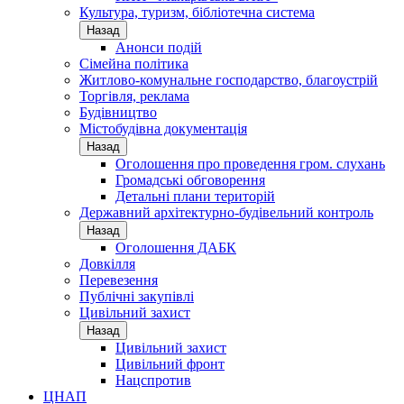
Культура, туризм, бібліотечна система
Назад
Анонси подій
Сімейна політика
Житлово-комунальне господарство, благоустрій
Торгівля, реклама
Будівництво
Містобудівна документація
Назад
Оголошення про проведення гром. слухань
Громадські обговорення
Детальні плани територій
Державний архітектурно-будівельний контроль
Назад
Оголошення ДАБК
Довкілля
Перевезення
Публічні закупівлі
Цивільний захист
Назад
Цивільний захист
Цивільний фронт
Нацспротив
ЦНАП