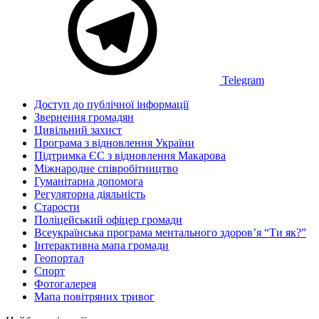
Telegram
Доступ до публічної інформації
Звернення громадян
Цивільний захист
Програма з відновлення України
Підтримка ЄС з відновлення Макарова
Міжнародне співробітництво
Гуманітарна допомога
Регуляторна діяльність
Старости
Поліцейський офіцер громади
Всеукраїнська програма ментального здоров’я “Ти як?”
Інтерактивна мапа громади
Геопортал
Спорт
Фотогалерея
Мапа повітряних тривог