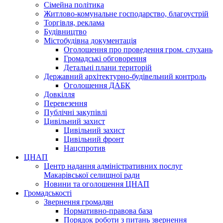
Сімейна політика
Житлово-комунальне господарство, благоустрій
Торгівля, реклама
Будівництво
Містобудівна документація
Оголошення про проведення гром. слухань
Громадські обговорення
Детальні плани територій
Державний архітектурно-будівельний контроль
Оголошення ДАБК
Довкілля
Перевезення
Публічні закупівлі
Цивільний захист
Цивільний захист
Цивільний фронт
Нацспротив
ЦНАП
Центр надання адміністративних послуг
Макарівської селищної ради
Новини та оголошення ЦНАП
Громадськості
Звернення громадян
Нормативно-правова база
Порядок роботи з питань звернення