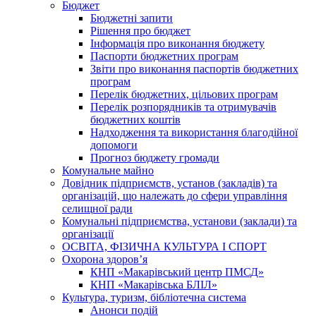
Бюджет
Бюджетні запити
Рішення про бюджет
Інформація про виконання бюджету
Паспорти бюджетних програм
Звіти про виконання паспортів бюджетних
програм
Перелік бюджетних, цільових програм
Перелік розпорядників та отримувачів
бюджетних коштів
Надходження та використання благодійної
допомоги
Прогноз бюджету громади
Комунальне майно
Довідник підприємств, установ (закладів) та
організацій, що належать до сфери управління
селищної ради
Комунальні підприємства, установи (заклади) та
організації
ОСВІТА, ФІЗИЧНА КУЛЬТУРА І СПОРТ
Охорона здоров’я
КНП «Макарівський центр ПМСД»
КНП «Макарівська БЛІЛ»
Культура, туризм, бібліотечна система
Анонси подій