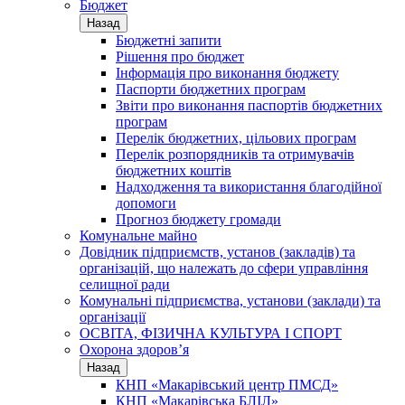
Бюджет
Назад
Бюджетні запити
Рішення про бюджет
Інформація про виконання бюджету
Паспорти бюджетних програм
Звіти про виконання паспортів бюджетних
програм
Перелік бюджетних, цільових програм
Перелік розпорядників та отримувачів
бюджетних коштів
Надходження та використання благодійної
допомоги
Прогноз бюджету громади
Комунальне майно
Довідник підприємств, установ (закладів) та
організацій, що належать до сфери управління
селищної ради
Комунальні підприємства, установи (заклади) та
організації
ОСВІТА, ФІЗИЧНА КУЛЬТУРА І СПОРТ
Охорона здоров’я
Назад
КНП «Макарівський центр ПМСД»
КНП «Макарівська БЛІЛ»