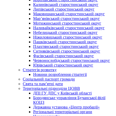
Калинівський старостинський округ
Липівський старостинський округ
Маковищанський старостинський округ
Мар’янівський старостинський округ
Мотижинський старостинський округ
Наливайківський старостинський округ
Небелицький старостинський округ
Ніжиловицький старостинський округ
Пашківський старостинський округ
Плахтянський старостинський округ
Ситняківський старостинський округ
Фасівський старостинський округ
Червонослобідський старостинський округ
Юрівський старостинський округ
Стратегія розвитку
Новини розроблення стратегії
Соціальний паспорт громади
Свята та пам’ятні дати
Територіальні підрозділи ЦОВВ
ДПІ ГУ ДПС у Київській області
Бородянське управління Бучанської філії
КОЦЗ
Державна установа «Центр пробації»
Регіональні територіальні органи