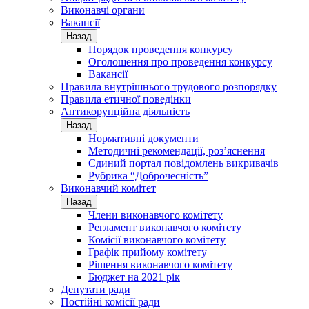
Виконавчі органи
Вакансії
Назад
Порядок проведення конкурсу
Оголошення про проведення конкурсу
Вакансії
Правила внутрішнього трудового розпорядку
Правила етичної поведінки
Антикорупційна діяльність
Назад
Нормативні документи
Методичні рекомендації, роз’яснення
Єдиний портал повідомлень викривачів
Рубрика “Доброчесність”
Виконавчий комітет
Назад
Члени виконавчого комітету
Регламент виконавчого комітету
Комісії виконавчого комітету
Графік прийому комітету
Рішення виконавчого комітету
Бюджет на 2021 рік
Депутати ради
Постійні комісії ради