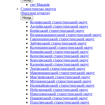
Назад
смт Макарів
Старостинські округи
(Населені пункти)
Назад
Кодрянський старостинський округ
Андріївський старостинський округ
Борівський старостинський округ
Великокарашинський старостинський округ
Гавронщинський старостинський округ
Забуянський старостинський округ
Колонщинський старостинський округ
Комарівський старостинський округ
Копилівський старостинський округ
Королівський старостинський округ
Калинівський старостинський округ
Липівський старостинський округ
Маковищанський старостинський округ
Мар’янівський старостинський округ
Мотижинський старостинський округ
Наливайківський старостинський округ
Небелицький старостинський округ
Ніжиловицький старостинський округ
Пашківський старостинський округ
Плахтянський старостинський округ