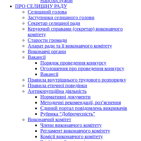
Нацсоцслужби
ПРО СЕЛИЩНУ РАДУ
Селищний голова
Заступники селищного голови
Секретар селищної ради
Керуючий справами (секретар) виконавчого
комітету
Старости громади
Апарат ради та її виконавчого комітету
Виконавчі органи
Вакансії
Порядок проведення конкурсу
Оголошення про проведення конкурсу
Вакансії
Правила внутрішнього трудового розпорядку
Правила етичної поведінки
Антикорупційна діяльність
Нормативні документи
Методичні рекомендації, роз’яснення
Єдиний портал повідомлень викривачів
Рубрика “Доброчесність”
Виконавчий комітет
Члени виконавчого комітету
Регламент виконавчого комітету
Комісії виконавчого комітету