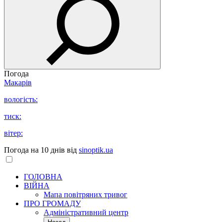
Погода
Макарів
вологість:
тиск:
вітер:
Погода на 10 днів від
sinoptik.ua
ГОЛОВНА
ВІЙНА
Мапа повітряних тривог
ПРО ГРОМАДУ
Aдміністративний центр