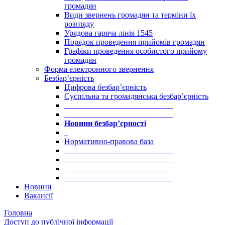
громадян
Види звернень громадян та терміни їх
розгляду
Урядова гаряча лінія 1545
Порядок проведення прийомів громадян
Графіки проведення особистого прийому
громадян
Форма електронного звернення
Безбар’єрність
Цифрова безбар’єрність
Суспільна та громадянська безбар’єрність
___________________________
___________________________
Новини безбар’єрності
_
Нормативно-правова база
___________________________
___________________________
___________________________
___________________________
Новини
Вакансії
Головна
Доступ до публічної інформації