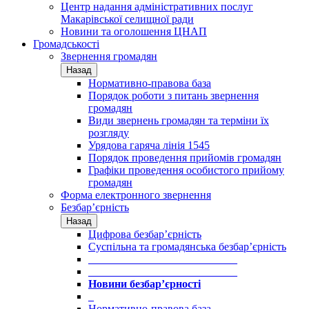
Центр надання адміністративних послуг
Макарівської селищної ради
Новини та оголошення ЦНАП
Громадськості
Звернення громадян
Назад
Нормативно-правова база
Порядок роботи з питань звернення
громадян
Види звернень громадян та терміни їх
розгляду
Урядова гаряча лінія 1545
Порядок проведення прийомів громадян
Графіки проведення особистого прийому
громадян
Форма електронного звернення
Безбар’єрність
Назад
Цифрова безбар’єрність
Суспільна та громадянська безбар’єрність
___________________________
___________________________
Новини безбар’єрності
_
Нормативно-правова база