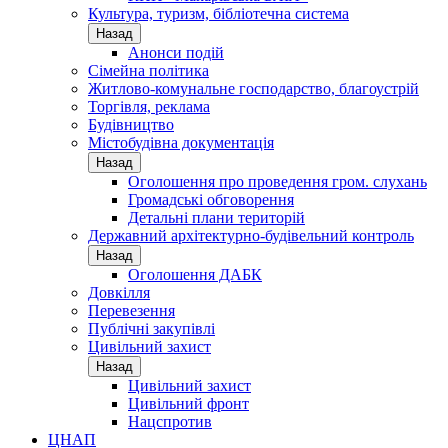
Культура, туризм, бібліотечна система
Назад
Анонси подій
Сімейна політика
Житлово-комунальне господарство, благоустрій
Торгівля, реклама
Будівництво
Містобудівна документація
Назад
Оголошення про проведення гром. слухань
Громадські обговорення
Детальні плани територій
Державний архітектурно-будівельний контроль
Назад
Оголошення ДАБК
Довкілля
Перевезення
Публічні закупівлі
Цивільний захист
Назад
Цивільний захист
Цивільний фронт
Нацспротив
ЦНАП