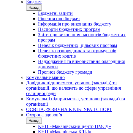
Бюджет
Назад
Бюджетні запити
Рішення про бюджет
Інформація про виконання бюджету
Паспорти бюджетних програм
Звіти про виконання паспортів бюджетних
програм
Перелік бюджетних, цільових програм
Перелік розпорядників та отримувачів
бюджетних коштів
Надходження та використання благодійної
допомоги
Прогноз бюджету громади
Комунальне майно
Довідник підприємств, установ (закладів) та
організацій, що належать до сфери управління
селищної ради
Комунальні підприємства, установи (заклади) та
організації
ОСВІТА, ФІЗИЧНА КУЛЬТУРА І СПОРТ
Охорона здоров’я
Назад
КНП «Макарівський центр ПМСД»
КНП «Макарівська БЛІЛ»