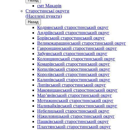
Назад
смт Макарів
Старостинські округи
(Населені пункти)
Назад
Кодрянський старостинський округ
Андріївський старостинський округ
Борівський старостинський округ
Великокарашинський старостинський округ
Гавронщинський старостинський округ
Забуянський старостинський округ
Колонщинський старостинський округ
Комарівський старостинський округ
Копилівський старостинський округ
Королівський старостинський округ
Калинівський старостинський округ
Липівський старостинський округ
Маковищанський старостинський округ
Мар’янівський старостинський округ
Мотижинський старостинський округ
Наливайківський старостинський округ
Небелицький старостинський округ
Ніжиловицький старостинський округ
Пашківський старостинський округ
Плахтянський старостинський округ