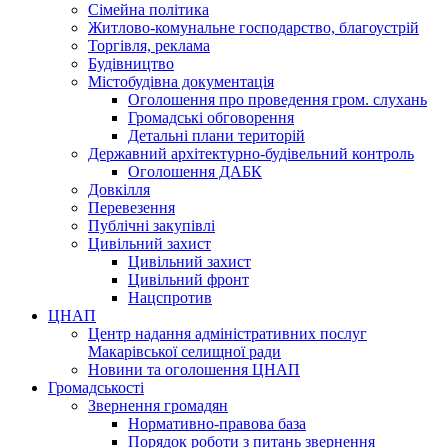
Сімейна політика
Житлово-комунальне господарство, благоустрій
Торгівля, реклама
Будівництво
Містобудівна документація
Оголошення про проведення гром. слухань
Громадські обговорення
Детальні плани територій
Державний архітектурно-будівельний контроль
Оголошення ДАБК
Довкілля
Перевезення
Публічні закупівлі
Цивільний захист
Цивільний захист
Цивільний фронт
Нацспротив
ЦНАП
Центр надання адміністративних послуг
Макарівської селищної ради
Новини та оголошення ЦНАП
Громадськості
Звернення громадян
Нормативно-правова база
Порядок роботи з питань звернення