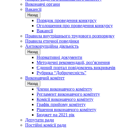
Виконавчі органи
Вакансії
Назад
Порядок проведення конкурсу
Оголошення про проведення конкурсу
Вакансії
Правила внутрішнього трудового розпорядку
Правила етичної поведінки
Антикорупційна діяльність
Назад
Нормативні документи
Методичні рекомендації, роз’яснення
Єдиний портал повідомлень викривачів
Рубрика “Доброчесність”
Виконавчий комітет
Назад
Члени виконавчого комітету
Регламент виконавчого комітету
Комісії виконавчого комітету
Графік прийому комітету
Рішення виконавчого комітету
Бюджет на 2021 рік
Депутати ради
Постійні комісії ради