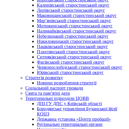
Калинівський старостинський округ
Липівський старостинський округ
Маковищанський старостинський округ
Мар’янівський старостинський округ
Мотижинський старостинський округ
Наливайківський старостинський округ
Небелицький старостинський округ
Ніжиловицький старостинський округ
Пашківський старостинський округ
Плахтянський старостинський округ
Ситняківський старостинський округ
Фасівський старостинський округ
Червонослобідський старостинський округ
Юрівський старостинський округ
Стратегія розвитку
Новини розроблення стратегії
Соціальний паспорт громади
Свята та пам’ятні дати
Територіальні підрозділи ЦОВВ
ДПІ ГУ ДПС у Київській області
Бородянське управління Бучанської філії
КОЦЗ
Державна установа «Центр пробації»
Регіональні територіальні органи