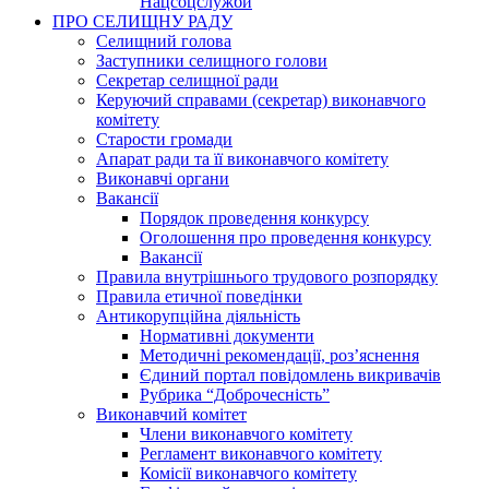
Нацсоцслужби
ПРО СЕЛИЩНУ РАДУ
Селищний голова
Заступники селищного голови
Секретар селищної ради
Керуючий справами (секретар) виконавчого
комітету
Старости громади
Апарат ради та її виконавчого комітету
Виконавчі органи
Вакансії
Порядок проведення конкурсу
Оголошення про проведення конкурсу
Вакансії
Правила внутрішнього трудового розпорядку
Правила етичної поведінки
Антикорупційна діяльність
Нормативні документи
Методичні рекомендації, роз’яснення
Єдиний портал повідомлень викривачів
Рубрика “Доброчесність”
Виконавчий комітет
Члени виконавчого комітету
Регламент виконавчого комітету
Комісії виконавчого комітету