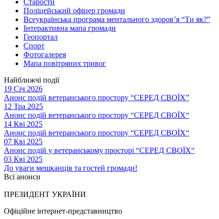
Старости
Поліцейський офіцер громади
Всеукраїнська програма ментального здоров’я “Ти як?”
Інтерактивна мапа громади
Геопортал
Спорт
Фотогалерея
Мапа повітряних тривог
Найближчі події
19 Січ 2026
Анонс подій ветеранського простору “СЕРЕД СВОЇХ”
12 Тра 2025
Анонс подій ветеранського простору “СЕРЕД СВОЇХ“
14 Кві 2025
Анонс подій ветеранського простору “СЕРЕД СВОЇХ“
07 Кві 2025
Анонс подій у ветеранському просторі “СЕРЕД СВОЇХ“
03 Кві 2025
До уваги мешканців та гостей громади!
Всі анонси
ПРЕЗИДЕНТ УКРАЇНИ
Офіційне інтернет-представництво