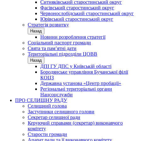
Ситняківський старостинський округ
Фасівський старостинський округ
Червонослобідський старостинський округ
Юрівський старостинський округ
Стратегія розвитку
Назад
Новини розроблення стратегії
Соціальний паспорт громади
Свята та пам’ятні дати
Територіальні підрозділи ЦОВВ
Назад
ДПІ ГУ ДПС у Київській області
Бородянське управління Бучанської філії
КОЦЗ
Державна установа «Центр пробації»
Регіональні територіальні органи
Нацсоцслужби
ПРО СЕЛИЩНУ РАДУ
Селищний голова
Заступники селищного голови
Секретар селищної ради
Керуючий справами (секретар) виконавчого
комітету
Старости громади
Апарат ради та її виконавчого комітету