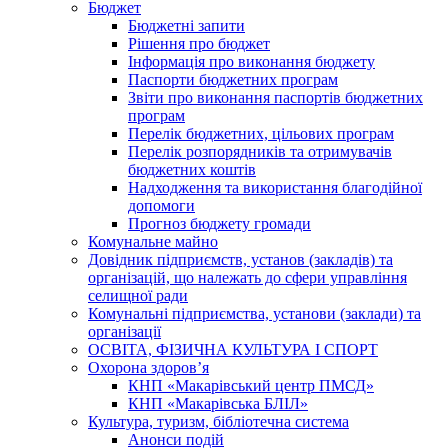
Бюджет
Бюджетні запити
Рішення про бюджет
Інформація про виконання бюджету
Паспорти бюджетних програм
Звіти про виконання паспортів бюджетних
програм
Перелік бюджетних, цільових програм
Перелік розпорядників та отримувачів
бюджетних коштів
Надходження та використання благодійної
допомоги
Прогноз бюджету громади
Комунальне майно
Довідник підприємств, установ (закладів) та
організацій, що належать до сфери управління
селищної ради
Комунальні підприємства, установи (заклади) та
організації
ОСВІТА, ФІЗИЧНА КУЛЬТУРА І СПОРТ
Охорона здоров’я
КНП «Макарівський центр ПМСД»
КНП «Макарівська БЛІЛ»
Культура, туризм, бібліотечна система
Анонси подій