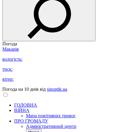
Погода
Макарів
вологість:
тиск:
вітер:
Погода на 10 днів від
sinoptik.ua
ГОЛОВНА
ВІЙНА
Мапа повітряних тривог
ПРО ГРОМАДУ
Aдміністративний центр