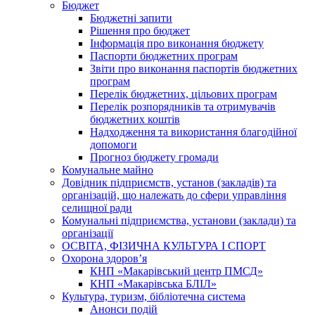
Бюджет
Бюджетні запити
Рішення про бюджет
Інформація про виконання бюджету
Паспорти бюджетних програм
Звіти про виконання паспортів бюджетних
програм
Перелік бюджетних, цільових програм
Перелік розпорядників та отримувачів
бюджетних коштів
Надходження та використання благодійної
допомоги
Прогноз бюджету громади
Комунальне майно
Довідник підприємств, установ (закладів) та
організацій, що належать до сфери управління
селищної ради
Комунальні підприємства, установи (заклади) та
організації
ОСВІТА, ФІЗИЧНА КУЛЬТУРА І СПОРТ
Охорона здоров’я
КНП «Макарівський центр ПМСД»
КНП «Макарівська БЛІЛ»
Культура, туризм, бібліотечна система
Анонси подій