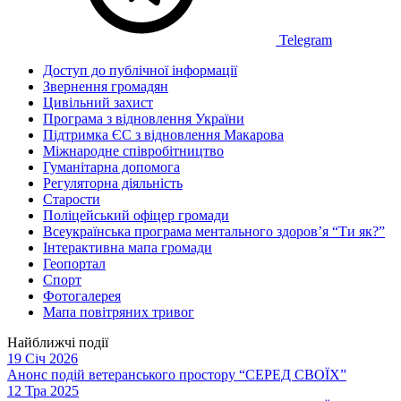
Telegram
Доступ до публічної інформації
Звернення громадян
Цивільний захист
Програма з відновлення України
Підтримка ЄС з відновлення Макарова
Міжнародне співробітництво
Гуманітарна допомога
Регуляторна діяльність
Старости
Поліцейський офіцер громади
Всеукраїнська програма ментального здоров’я “Ти як?”
Інтерактивна мапа громади
Геопортал
Спорт
Фотогалерея
Мапа повітряних тривог
Найближчі події
19 Січ 2026
Анонс подій ветеранського простору “СЕРЕД СВОЇХ”
12 Тра 2025