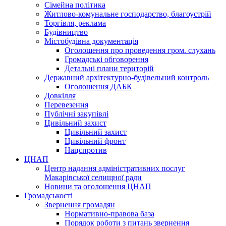
Сімейна політика
Житлово-комунальне господарство, благоустрій
Торгівля, реклама
Будівництво
Містобудівна документація
Оголошення про проведення гром. слухань
Громадські обговорення
Детальні плани територій
Державний архітектурно-будівельний контроль
Оголошення ДАБК
Довкілля
Перевезення
Публічні закупівлі
Цивільний захист
Цивільний захист
Цивільний фронт
Нацспротив
ЦНАП
Центр надання адміністративних послуг
Макарівської селищної ради
Новини та оголошення ЦНАП
Громадськості
Звернення громадян
Нормативно-правова база
Порядок роботи з питань звернення