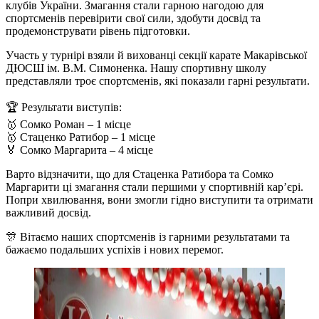
клубів України. Змагання стали гарною нагодою для
спортсменів перевірити свої сили, здобути досвід та
продемонструвати рівень підготовки.
Участь у турнірі взяли й вихованці секції карате Макарівської
ДЮСШ ім. В.М. Симоненка. Нашу спортивну школу
представляли троє спортсменів, які показали гарні результати.
🏆 Результати виступів:
🥇 Сомко Роман – 1 місце
🥇 Стаценко Ратибор – 1 місце
🏅 Сомко Маргарита – 4 місце
Варто відзначити, що для Стаценка Ратибора та Сомко
Маргарити ці змагання стали першими у спортивній кар’єрі.
Попри хвилювання, вони змогли гідно виступити та отримати
важливий досвід.
🎊 Вітаємо наших спортсменів із гарними результатами та
бажаємо подальших успіхів і нових перемог.