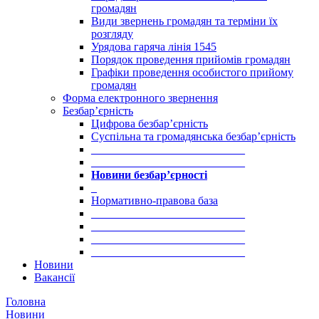
громадян
Види звернень громадян та терміни їх
розгляду
Урядова гаряча лінія 1545
Порядок проведення прийомів громадян
Графіки проведення особистого прийому
громадян
Форма електронного звернення
Безбар’єрність
Цифрова безбар’єрність
Суспільна та громадянська безбар’єрність
___________________________
___________________________
Новини безбар’єрності
_
Нормативно-правова база
___________________________
___________________________
___________________________
___________________________
Новини
Вакансії
Головна
Новини