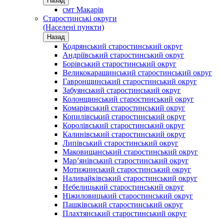
Назад
смт Макарів
Старостинські округи
(Населені пункти)
Назад
Кодрянський старостинський округ
Андріївський старостинський округ
Борівський старостинський округ
Великокарашинський старостинський округ
Гавронщинський старостинський округ
Забуянський старостинський округ
Колонщинський старостинський округ
Комарівський старостинський округ
Копилівський старостинський округ
Королівський старостинський округ
Калинівський старостинський округ
Липівський старостинський округ
Маковищанський старостинський округ
Мар’янівський старостинський округ
Мотижинський старостинський округ
Наливайківський старостинський округ
Небелицький старостинський округ
Ніжиловицький старостинський округ
Пашківський старостинський округ
Плахтянський старостинський округ