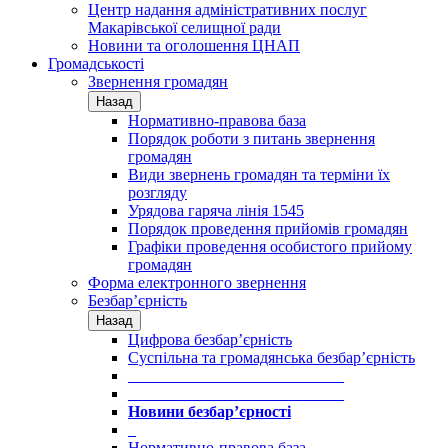
Центр надання адміністративних послуг
Макарівської селищної ради
Новини та оголошення ЦНАП
Громадськості
Звернення громадян
Назад
Нормативно-правова база
Порядок роботи з питань звернення
громадян
Види звернень громадян та терміни їх
розгляду
Урядова гаряча лінія 1545
Порядок проведення прийомів громадян
Графіки проведення особистого прийому
громадян
Форма електронного звернення
Безбар’єрність
Назад
Цифрова безбар’єрність
Суспільна та громадянська безбар’єрність
___________________________
___________________________
Новини безбар’єрності
_
Нормативно-правова база