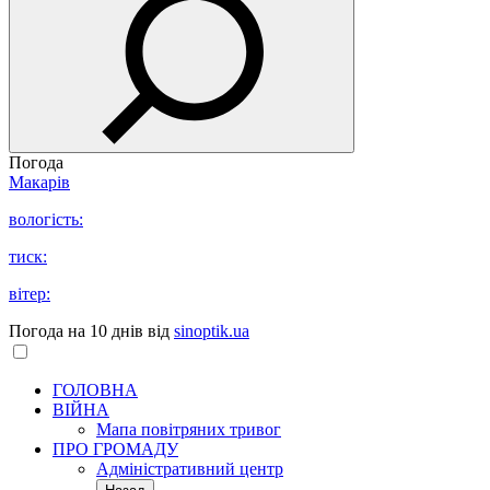
Погода
Макарів
вологість:
тиск:
вітер:
Погода на 10 днів від
sinoptik.ua
ГОЛОВНА
ВІЙНА
Мапа повітряних тривог
ПРО ГРОМАДУ
Aдміністративний центр