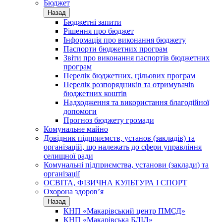
Бюджет
Назад
Бюджетні запити
Рішення про бюджет
Інформація про виконання бюджету
Паспорти бюджетних програм
Звіти про виконання паспортів бюджетних
програм
Перелік бюджетних, цільових програм
Перелік розпорядників та отримувачів
бюджетних коштів
Надходження та використання благодійної
допомоги
Прогноз бюджету громади
Комунальне майно
Довідник підприємств, установ (закладів) та
організацій, що належать до сфери управління
селищної ради
Комунальні підприємства, установи (заклади) та
організації
ОСВІТА, ФІЗИЧНА КУЛЬТУРА І СПОРТ
Охорона здоров’я
Назад
КНП «Макарівський центр ПМСД»
КНП «Макарівська БЛІЛ»