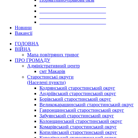
___________________________
___________________________
___________________________
___________________________
Новини
Вакансії
ГОЛОВНА
ВІЙНА
Мапа повітряних тривог
ПРО ГРОМАДУ
Aдміністративний центр
смт Макарів
Старостинські округи
(Населені пункти)
Кодрянський старостинський округ
Андріївський старостинський округ
Борівський старостинський округ
Великокарашинський старостинський округ
Гавронщинський старостинський округ
Забуянський старостинський округ
Колонщинський старостинський округ
Комарівський старостинський округ
Копилівський старостинський округ
Королівський старостинський округ