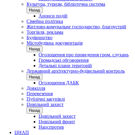
Культура, туризм, бібліотечна система
Назад
Анонси подій
Сімейна політика
Житлово-комунальне господарство, благоустрій
Торгівля, реклама
Будівництво
Містобудівна документація
Назад
Оголошення про проведення гром. слухань
Громадські обговорення
Детальні плани територій
Державний архітектурно-будівельний контроль
Назад
Оголошення ДАБК
Довкілля
Перевезення
Публічні закупівлі
Цивільний захист
Назад
Цивільний захист
Цивільний фронт
Нацспротив
ЦНАП