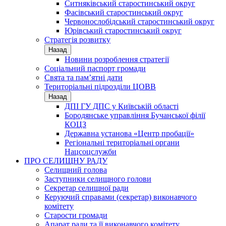
Ситняківський старостинський округ
Фасівський старостинський округ
Червонослобідський старостинський округ
Юрівський старостинський округ
Стратегія розвитку
Назад
Новини розроблення стратегії
Соціальний паспорт громади
Свята та пам’ятні дати
Територіальні підрозділи ЦОВВ
Назад
ДПІ ГУ ДПС у Київській області
Бородянське управління Бучанської філії
КОЦЗ
Державна установа «Центр пробації»
Регіональні територіальні органи
Нацсоцслужби
ПРО СЕЛИЩНУ РАДУ
Селищний голова
Заступники селищного голови
Секретар селищної ради
Керуючий справами (секретар) виконавчого
комітету
Старости громади
Апарат ради та її виконавчого комітету