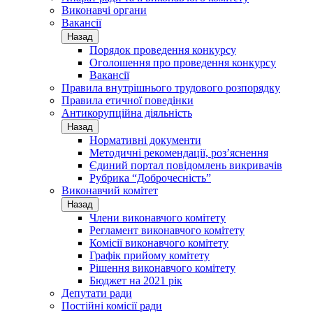
Виконавчі органи
Вакансії
Назад
Порядок проведення конкурсу
Оголошення про проведення конкурсу
Вакансії
Правила внутрішнього трудового розпорядку
Правила етичної поведінки
Антикорупційна діяльність
Назад
Нормативні документи
Методичні рекомендації, роз’яснення
Єдиний портал повідомлень викривачів
Рубрика “Доброчесність”
Виконавчий комітет
Назад
Члени виконавчого комітету
Регламент виконавчого комітету
Комісії виконавчого комітету
Графік прийому комітету
Рішення виконавчого комітету
Бюджет на 2021 рік
Депутати ради
Постійні комісії ради