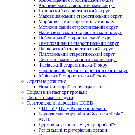
Калинівський старостинський округ
Липівський старостинський округ
Маковищанський старостинський округ
Мар’янівський старостинський округ
Мотижинський старостинський округ
Наливайківський старостинський округ
Небелицький старостинський округ
Ніжиловицький старостинський округ
Пашківський старостинський округ
Плахтянський старостинський округ
Ситняківський старостинський округ
Фасівський старостинський округ
Червонослобідський старостинський округ
Юрівський старостинський округ
Стратегія розвитку
Новини розроблення стратегії
Соціальний паспорт громади
Свята та пам’ятні дати
Територіальні підрозділи ЦОВВ
ДПІ ГУ ДПС у Київській області
Бородянське управління Бучанської філії
КОЦЗ
Державна установа «Центр пробації»
Регіональні територіальні органи