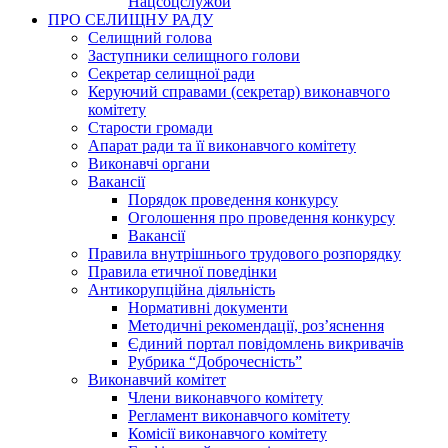
Нацсоцслужби
ПРО СЕЛИЩНУ РАДУ
Селищний голова
Заступники селищного голови
Секретар селищної ради
Керуючий справами (секретар) виконавчого
комітету
Старости громади
Апарат ради та її виконавчого комітету
Виконавчі органи
Вакансії
Порядок проведення конкурсу
Оголошення про проведення конкурсу
Вакансії
Правила внутрішнього трудового розпорядку
Правила етичної поведінки
Антикорупційна діяльність
Нормативні документи
Методичні рекомендації, роз’яснення
Єдиний портал повідомлень викривачів
Рубрика “Доброчесність”
Виконавчий комітет
Члени виконавчого комітету
Регламент виконавчого комітету
Комісії виконавчого комітету