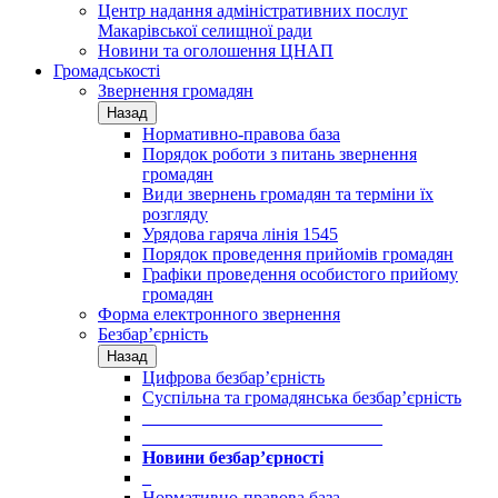
Центр надання адміністративних послуг
Макарівської селищної ради
Новини та оголошення ЦНАП
Громадськості
Звернення громадян
Назад
Нормативно-правова база
Порядок роботи з питань звернення
громадян
Види звернень громадян та терміни їх
розгляду
Урядова гаряча лінія 1545
Порядок проведення прийомів громадян
Графіки проведення особистого прийому
громадян
Форма електронного звернення
Безбар’єрність
Назад
Цифрова безбар’єрність
Суспільна та громадянська безбар’єрність
___________________________
___________________________
Новини безбар’єрності
_
Нормативно-правова база