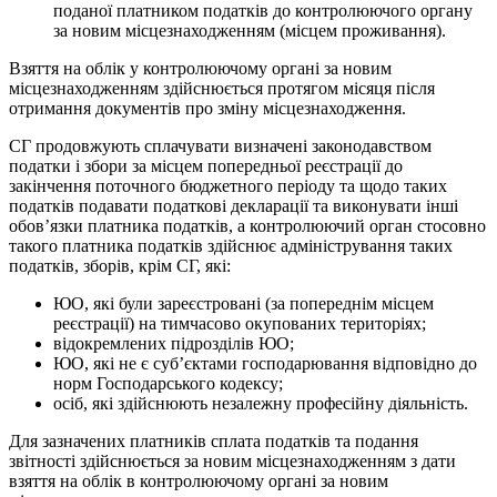
поданої платником податків до контролюючого органу
за новим місцезнаходженням (місцем проживання).
Взяття на облік у контролюючому органі за новим
місцезнаходженням здійснюється протягом місяця після
отримання документів про зміну місцезнаходження.
СГ продовжують сплачувати визначені законодавством
податки і збори за місцем попередньої реєстрації до
закінчення поточного бюджетного періоду та щодо таких
податків подавати податкові декларації та виконувати інші
обов’язки платника податків, а контролюючий орган стосовно
такого платника податків здійснює адміністрування таких
податків, зборів, крім СГ, які:
ЮО, які були зареєстровані (за попереднім місцем
реєстрації) на тимчасово окупованих територіях;
відокремлених підрозділів ЮО;
ЮО, які не є суб’єктами господарювання відповідно до
норм Господарського кодексу;
осіб, які здійснюють незалежну професійну діяльність.
Для зазначених платників сплата податків та подання
звітності здійснюється за новим місцезнаходженням з дати
взяття на облік в контролюючому органі за новим