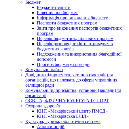
Бюджет
Бюджетні запити
Рішення про бюджет
Інформація про виконання бюджету
Паспорти бюджетних програм
Звіти про виконання паспортів бюджетних
програм
Перелік бюджетних, цільових програм
Перелік розпорядників та отримувачів
бюджетних коштів
Надходження та використання благодійної
допомоги
Прогноз бюджету громади
Комунальне майно
Довідник підприємств, установ (закладів) та
організацій, що належать до сфери управління
селищної ради
Комунальні підприємства, установи (заклади) та
організації
ОСВІТА, ФІЗИЧНА КУЛЬТУРА І СПОРТ
Охорона здоров’я
КНП «Макарівський центр ПМСД»
КНП «Макарівська БЛІЛ»
Культура, туризм, бібліотечна система
Анонси подій