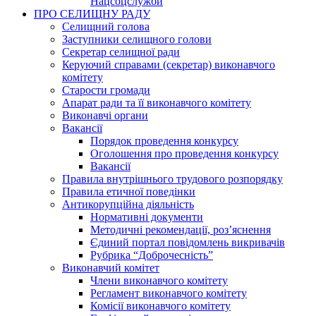
Нацсоцслужби
ПРО СЕЛИЩНУ РАДУ
Селищний голова
Заступники селищного голови
Секретар селищної ради
Керуючий справами (секретар) виконавчого
комітету
Старости громади
Апарат ради та її виконавчого комітету
Виконавчі органи
Вакансії
Порядок проведення конкурсу
Оголошення про проведення конкурсу
Вакансії
Правила внутрішнього трудового розпорядку
Правила етичної поведінки
Антикорупційна діяльність
Нормативні документи
Методичні рекомендації, роз’яснення
Єдиний портал повідомлень викривачів
Рубрика “Доброчесність”
Виконавчий комітет
Члени виконавчого комітету
Регламент виконавчого комітету
Комісії виконавчого комітету