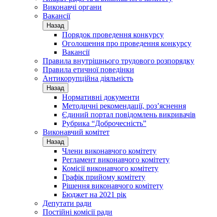
Виконавчі органи
Вакансії
Назад
Порядок проведення конкурсу
Оголошення про проведення конкурсу
Вакансії
Правила внутрішнього трудового розпорядку
Правила етичної поведінки
Антикорупційна діяльність
Назад
Нормативні документи
Методичні рекомендації, роз’яснення
Єдиний портал повідомлень викривачів
Рубрика “Доброчесність”
Виконавчий комітет
Назад
Члени виконавчого комітету
Регламент виконавчого комітету
Комісії виконавчого комітету
Графік прийому комітету
Рішення виконавчого комітету
Бюджет на 2021 рік
Депутати ради
Постійні комісії ради