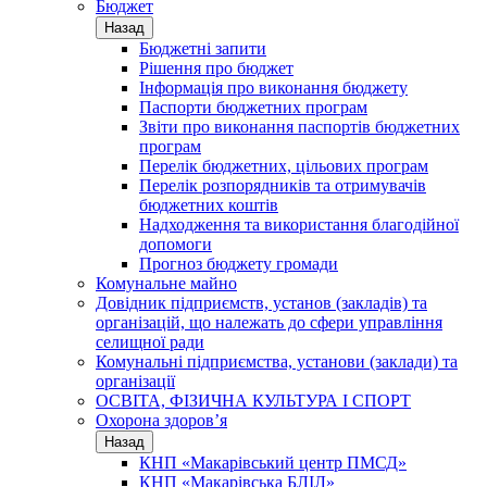
Бюджет
Назад
Бюджетні запити
Рішення про бюджет
Інформація про виконання бюджету
Паспорти бюджетних програм
Звіти про виконання паспортів бюджетних
програм
Перелік бюджетних, цільових програм
Перелік розпорядників та отримувачів
бюджетних коштів
Надходження та використання благодійної
допомоги
Прогноз бюджету громади
Комунальне майно
Довідник підприємств, установ (закладів) та
організацій, що належать до сфери управління
селищної ради
Комунальні підприємства, установи (заклади) та
організації
ОСВІТА, ФІЗИЧНА КУЛЬТУРА І СПОРТ
Охорона здоров’я
Назад
КНП «Макарівський центр ПМСД»
КНП «Макарівська БЛІЛ»