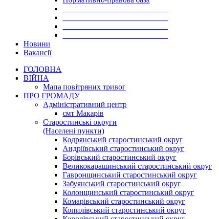
___________________________
___________________________
___________________________
___________________________
Новини
Вакансії
ГОЛОВНА
ВІЙНА
Мапа повітряних тривог
ПРО ГРОМАДУ
Aдміністративний центр
смт Макарів
Старостинські округи
(Населені пункти)
Кодрянський старостинський округ
Андріївський старостинський округ
Борівський старостинський округ
Великокарашинський старостинський округ
Гавронщинський старостинський округ
Забуянський старостинський округ
Колонщинський старостинський округ
Комарівський старостинський округ
Копилівський старостинський округ
Королівський старостинський округ