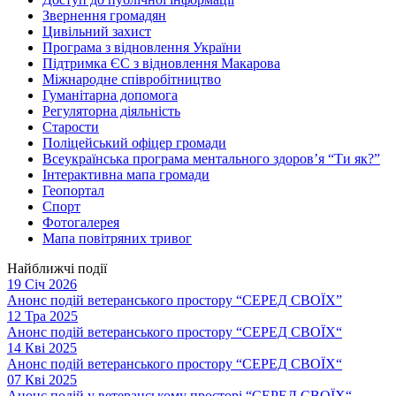
Звернення громадян
Цивільний захист
Програма з відновлення України
Підтримка ЄС з відновлення Макарова
Міжнародне співробітництво
Гуманітарна допомога
Регуляторна діяльність
Старости
Поліцейський офіцер громади
Всеукраїнська програма ментального здоров’я “Ти як?”
Інтерактивна мапа громади
Геопортал
Спорт
Фотогалерея
Мапа повітряних тривог
Найближчі події
19 Січ 2026
Анонс подій ветеранського простору “СЕРЕД СВОЇХ”
12 Тра 2025
Анонс подій ветеранського простору “СЕРЕД СВОЇХ“
14 Кві 2025
Анонс подій ветеранського простору “СЕРЕД СВОЇХ“
07 Кві 2025
Анонс подій у ветеранському просторі “СЕРЕД СВОЇХ“