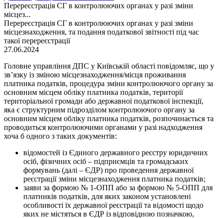
Перереєстрація СГ в контролюючих органах у разі зміни
місцез...
Перереєстрація СГ в контролюючих органах у разі зміни
місцезнаходження, та подання податкової звітності під час
такої перереєстрації
27.06.2024
Головне управління ДПС у Київській області повідомляє, що у
зв’язку із зміною місцезнаходження/місця проживання
платника податків, процедура зміни контролюючого органу за
основним місцем обліку платника податків, території
територіальної громади або державної податкової інспекції,
яка є структурним підрозділом контролюючого органу за
основним місцем обліку платника податків, розпочинається та
проводиться контролюючими органами у разі надходження
хоча б одного з таких документів:
відомостей із Єдиного державного реєстру юридичних
осіб, фізичних осіб – підприємців та громадських
формувань (далі – ЄДР) про проведення державної
реєстрації зміни місцезнаходження платника податків;
заяви за формою № 1-ОПП або за формою № 5-ОПП для
платників податків, для яких законом установлені
особливості їх державної реєстрації та відомості щодо
яких не містяться в ЄДР із відповідною позначкою,