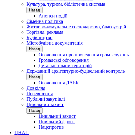
Культура, туризм, бібліотечна система
Назад
Анонси подій
Сімейна політика
Житлово-комунальне господарство, благоустрій
Торгівля, реклама
Будівництво
Містобудівна документація
Назад
Оголошення про проведення гром. слухань
Громадські обговорення
Детальні плани територій
Державний архітектурно-будівельний контроль
Назад
Оголошення ДАБК
Довкілля
Перевезення
Публічні закупівлі
Цивільний захист
Назад
Цивільний захист
Цивільний фронт
Нацспротив
ЦНАП