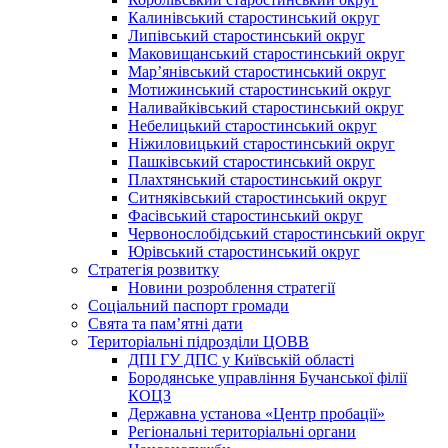
Калинівський старостинський округ
Липівський старостинський округ
Маковищанський старостинський округ
Мар’янівський старостинський округ
Мотижинський старостинський округ
Наливайківський старостинський округ
Небелицький старостинський округ
Ніжиловицький старостинський округ
Пашківський старостинський округ
Плахтянський старостинський округ
Ситняківський старостинський округ
Фасівський старостинський округ
Червонослобідський старостинський округ
Юрівський старостинський округ
Стратегія розвитку
Новини розроблення стратегії
Соціальний паспорт громади
Свята та пам’ятні дати
Територіальні підрозділи ЦОВВ
ДПІ ГУ ДПС у Київській області
Бородянське управління Бучанської філії
КОЦЗ
Державна установа «Центр пробації»
Регіональні територіальні органи