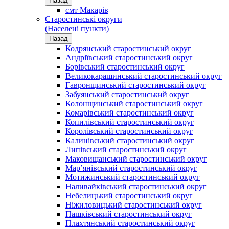
Назад
смт Макарів
Старостинські округи
(Населені пункти)
Назад
Кодрянський старостинський округ
Андріївський старостинський округ
Борівський старостинський округ
Великокарашинський старостинський округ
Гавронщинський старостинський округ
Забуянський старостинський округ
Колонщинський старостинський округ
Комарівський старостинський округ
Копилівський старостинський округ
Королівський старостинський округ
Калинівський старостинський округ
Липівський старостинський округ
Маковищанський старостинський округ
Мар’янівський старостинський округ
Мотижинський старостинський округ
Наливайківський старостинський округ
Небелицький старостинський округ
Ніжиловицький старостинський округ
Пашківський старостинський округ
Плахтянський старостинський округ