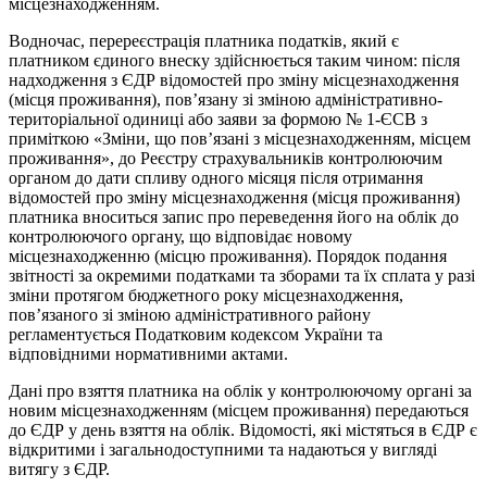
місцезнаходженням.
Водночас, перереєстрація платника податків, який є
платником єдиного внеску здійснюється таким чином: після
надходження з ЄДР відомостей про зміну місцезнаходження
(місця проживання), пов’язану зі зміною адміністративно-
територіальної одиниці або заяви за формою № 1-ЄСВ з
приміткою «Зміни, що пов’язані з місцезнаходженням, місцем
проживання», до Реєстру страхувальників контролюючим
органом до дати спливу одного місяця після отримання
відомостей про зміну місцезнаходження (місця проживання)
платника вноситься запис про переведення його на облік до
контролюючого органу, що відповідає новому
місцезнаходженню (місцю проживання). Порядок подання
звітності за окремими податками та зборами та їх сплата у разі
зміни протягом бюджетного року місцезнаходження,
пов’язаного зі зміною адміністративного району
регламентується Податковим кодексом України та
відповідними нормативними актами.
Дані про взяття платника на облік у контролюючому органі за
новим місцезнаходженням (місцем проживання) передаються
до ЄДР у день взяття на облік. Відомості, які містяться в ЄДР є
відкритими і загальнодоступними та надаються у вигляді
витягу з ЄДР.