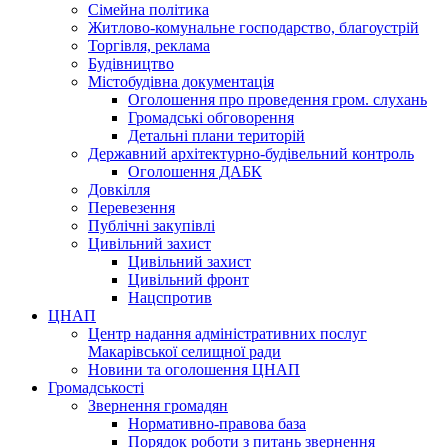
Сімейна політика
Житлово-комунальне господарство, благоустрій
Торгівля, реклама
Будівництво
Містобудівна документація
Оголошення про проведення гром. слухань
Громадські обговорення
Детальні плани територій
Державний архітектурно-будівельний контроль
Оголошення ДАБК
Довкілля
Перевезення
Публічні закупівлі
Цивільний захист
Цивільний захист
Цивільний фронт
Нацспротив
ЦНАП
Центр надання адміністративних послуг
Макарівської селищної ради
Новини та оголошення ЦНАП
Громадськості
Звернення громадян
Нормативно-правова база
Порядок роботи з питань звернення