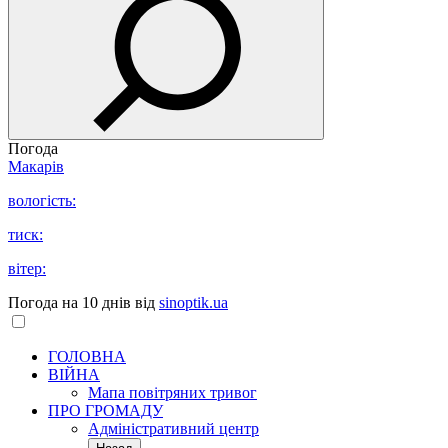
Погода
Макарів
вологість:
тиск:
вітер:
Погода на 10 днів від
sinoptik.ua
ГОЛОВНА
ВІЙНА
Мапа повітряних тривог
ПРО ГРОМАДУ
Aдміністративний центр