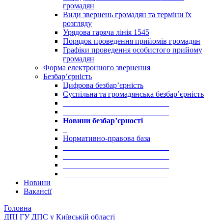
громадян
Види звернень громадян та терміни їх
розгляду
Урядова гаряча лінія 1545
Порядок проведення прийомів громадян
Графіки проведення особистого прийому
громадян
Форма електронного звернення
Безбар’єрність
Цифрова безбар’єрність
Суспільна та громадянська безбар’єрність
___________________________
___________________________
Новини безбар’єрності
_
Нормативно-правова база
___________________________
___________________________
___________________________
___________________________
Новини
Вакансії
Головна
ДПІ ГУ ДПС у Київській області