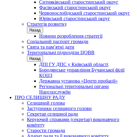
Ситняківський старостинський округ
Фасівський старостинський округ
Червонослобідський старостинський округ
Юрівський старостинський округ
Стратегія розвитку
Назад
Новини розроблення стратегії
Соціальний паспорт громади
Свята та пам’ятні дати
Територіальні підрозділи ЦОВВ
Назад
ДПІ ГУ ДПС у Київській області
Бородянське управління Бучанської філії
КОЦЗ
Державна установа «Центр пробації»
Регіональні територіальні органи
Нацсоцслужби
ПРО СЕЛИЩНУ РАДУ
Селищний голова
Заступники селищного голови
Секретар селищної ради
Керуючий справами (секретар) виконавчого
комітету
Старости громади
Апарат ради та її виконавчого комітету