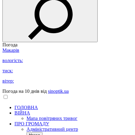
Погода
Макарів
вологість:
тиск:
вітер:
Погода на 10 днів від
sinoptik.ua
ГОЛОВНА
ВІЙНА
Мапа повітряних тривог
ПРО ГРОМАДУ
Aдміністративний центр