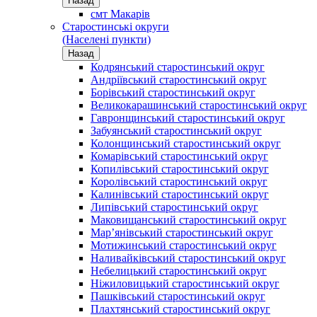
Назад
смт Макарів
Старостинські округи
(Населені пункти)
Назад
Кодрянський старостинський округ
Андріївський старостинський округ
Борівський старостинський округ
Великокарашинський старостинський округ
Гавронщинський старостинський округ
Забуянський старостинський округ
Колонщинський старостинський округ
Комарівський старостинський округ
Копилівський старостинський округ
Королівський старостинський округ
Калинівський старостинський округ
Липівський старостинський округ
Маковищанський старостинський округ
Мар’янівський старостинський округ
Мотижинський старостинський округ
Наливайківський старостинський округ
Небелицький старостинський округ
Ніжиловицький старостинський округ
Пашківський старостинський округ
Плахтянський старостинський округ