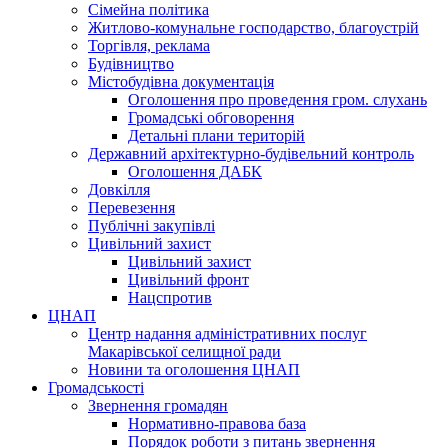
Сімейна політика
Житлово-комунальне господарство, благоустрій
Торгівля, реклама
Будівництво
Містобудівна документація
Оголошення про проведення гром. слухань
Громадські обговорення
Детальні плани територій
Державний архітектурно-будівельний контроль
Оголошення ДАБК
Довкілля
Перевезення
Публічні закупівлі
Цивільний захист
Цивільний захист
Цивільний фронт
Нацспротив
ЦНАП
Центр надання адміністративних послуг
Макарівської селищної ради
Новини та оголошення ЦНАП
Громадськості
Звернення громадян
Нормативно-правова база
Порядок роботи з питань звернення