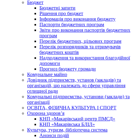
Бюджет
Бюджетні запити
Рішення про бюджет
Інформація про виконання бюджету
Паспорти бюджетних програм
Звіти про виконання паспортів бюджетних
програм
Перелік бюджетних, цільових програм
Перелік розпорядників та отримувачів
бюджетних коштів
Надходження та використання благодійної
допомоги
Прогноз бюджету громади
Комунальне майно
Довідник підприємств, установ (закладів) та
організацій, що належать до сфери управління
селищної ради
Комунальні підприємства, установи (заклади) та
організації
ОСВІТА, ФІЗИЧНА КУЛЬТУРА І СПОРТ
Охорона здоров’я
КНП «Макарівський центр ПМСД»
КНП «Макарівська БЛІЛ»
Культура, туризм, бібліотечна система
Анонси подій