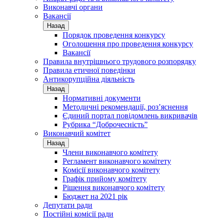
Виконавчі органи
Вакансії
Назад
Порядок проведення конкурсу
Оголошення про проведення конкурсу
Вакансії
Правила внутрішнього трудового розпорядку
Правила етичної поведінки
Антикорупційна діяльність
Назад
Нормативні документи
Методичні рекомендації, роз’яснення
Єдиний портал повідомлень викривачів
Рубрика “Доброчесність”
Виконавчий комітет
Назад
Члени виконавчого комітету
Регламент виконавчого комітету
Комісії виконавчого комітету
Графік прийому комітету
Рішення виконавчого комітету
Бюджет на 2021 рік
Депутати ради
Постійні комісії ради