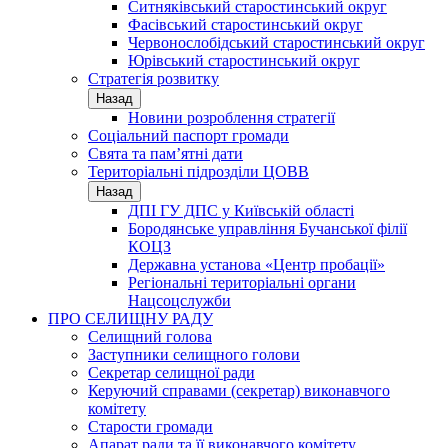
Ситняківський старостинський округ
Фасівський старостинський округ
Червонослобідський старостинський округ
Юрівський старостинський округ
Стратегія розвитку
Назад
Новини розроблення стратегії
Соціальний паспорт громади
Свята та пам’ятні дати
Територіальні підрозділи ЦОВВ
Назад
ДПІ ГУ ДПС у Київській області
Бородянське управління Бучанської філії
КОЦЗ
Державна установа «Центр пробації»
Регіональні територіальні органи
Нацсоцслужби
ПРО СЕЛИЩНУ РАДУ
Селищний голова
Заступники селищного голови
Секретар селищної ради
Керуючий справами (секретар) виконавчого
комітету
Старости громади
Апарат ради та її виконавчого комітету