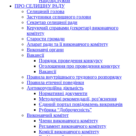
Нацсоцслужби
ПРО СЕЛИЩНУ РАДУ
Селищний голова
Заступники селищного голови
Секретар селищної ради
Керуючий справами (секретар) виконавчого
комітету
Старости громади
Апарат ради та її виконавчого комітету
Виконавчі органи
Вакансії
Порядок проведення конкурсу
Оголошення про проведення конкурсу
Вакансії
Правила внутрішнього трудового розпорядку
Правила етичної поведінки
Антикорупційна діяльність
Нормативні документи
Методичні рекомендації, роз’яснення
Єдиний портал повідомлень викривачів
Рубрика “Доброчесність”
Виконавчий комітет
Члени виконавчого комітету
Регламент виконавчого комітету
Комісії виконавчого комітету