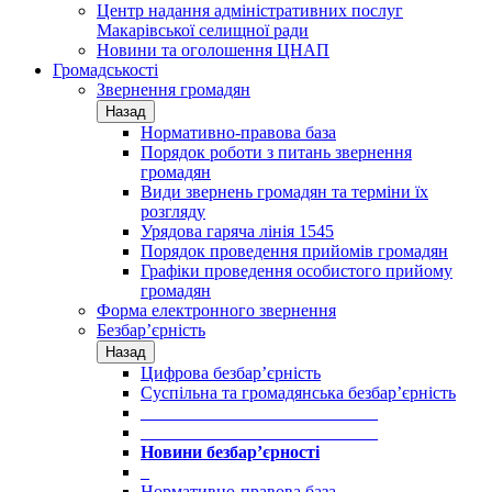
Центр надання адміністративних послуг
Макарівської селищної ради
Новини та оголошення ЦНАП
Громадськості
Звернення громадян
Назад
Нормативно-правова база
Порядок роботи з питань звернення
громадян
Види звернень громадян та терміни їх
розгляду
Урядова гаряча лінія 1545
Порядок проведення прийомів громадян
Графіки проведення особистого прийому
громадян
Форма електронного звернення
Безбар’єрність
Назад
Цифрова безбар’єрність
Суспільна та громадянська безбар’єрність
___________________________
___________________________
Новини безбар’єрності
_
Нормативно-правова база