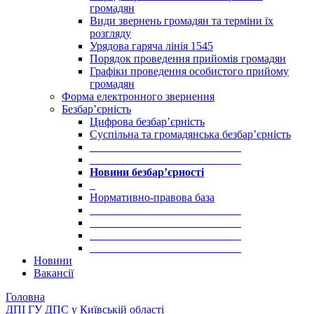
громадян
Види звернень громадян та терміни їх
розгляду
Урядова гаряча лінія 1545
Порядок проведення прийомів громадян
Графіки проведення особистого прийому
громадян
Форма електронного звернення
Безбар’єрність
Цифрова безбар’єрність
Суспільна та громадянська безбар’єрність
___________________________
___________________________
Новини безбар’єрності
_
Нормативно-правова база
___________________________
___________________________
___________________________
___________________________
Новини
Вакансії
Головна
ДПІ ГУ ДПС у Київській області