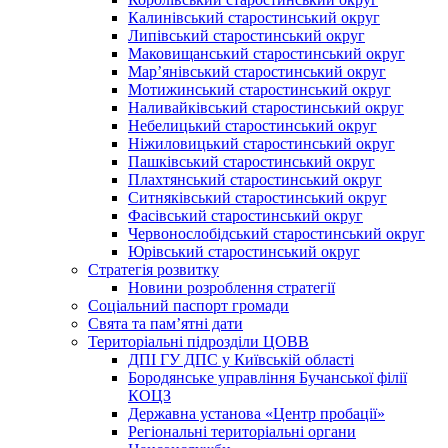
Калинівський старостинський округ
Липівський старостинський округ
Маковищанський старостинський округ
Мар’янівський старостинський округ
Мотижинський старостинський округ
Наливайківський старостинський округ
Небелицький старостинський округ
Ніжиловицький старостинський округ
Пашківський старостинський округ
Плахтянський старостинський округ
Ситняківський старостинський округ
Фасівський старостинський округ
Червонослобідський старостинський округ
Юрівський старостинський округ
Стратегія розвитку
Новини розроблення стратегії
Соціальний паспорт громади
Свята та пам’ятні дати
Територіальні підрозділи ЦОВВ
ДПІ ГУ ДПС у Київській області
Бородянське управління Бучанської філії
КОЦЗ
Державна установа «Центр пробації»
Регіональні територіальні органи