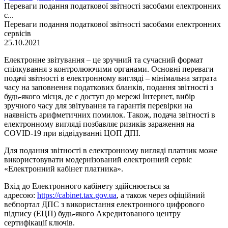
Переваги подання податкової звітності засобами електронних
с...
Переваги подання податкової звітності засобами електронних
сервісів
25.10.2021
Електронне звітування – це зручний та сучасний формат
спілкування з контролюючими органами. Основні переваги
подачі звітності в електронному вигляді – мінімальна затрата
часу на заповнення податкових бланків, подання звітності з
будь-якого місця, де є доступ до мережі Інтернет, вибір
зручного часу для звітування та гарантія перевірки на
наявність арифметичних помилок. Також, подача звітності в
електронному вигляді позбавляє ризиків зараження на
COVID-19 при відвідуванні ЦОП ДПІ.
Для подання звітності в електронному вигляді платник може
використовувати модернізований електронний сервіс
«Електронний кабінет платника».
Вхід до Електронного кабінету здійснюється за
адресою:
https://cabinet.tax.gov.ua
, а також через офіційний
вебпортал ДПС з використання електронного цифрового
підпису (ЕЦП) будь-якого Акредитованого центру
сертифікації ключів.