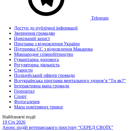
Telegram
Доступ до публічної інформації
Звернення громадян
Цивільний захист
Програма з відновлення України
Підтримка ЄС з відновлення Макарова
Міжнародне співробітництво
Гуманітарна допомога
Регуляторна діяльність
Старости
Поліцейський офіцер громади
Всеукраїнська програма ментального здоров’я “Ти як?”
Інтерактивна мапа громади
Геопортал
Спорт
Фотогалерея
Мапа повітряних тривог
Найближчі події
19 Січ 2026
Анонс подій ветеранського простору “СЕРЕД СВОЇХ”