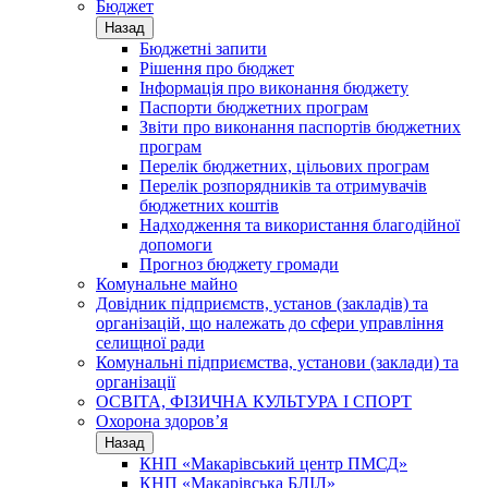
Бюджет
Назад
Бюджетні запити
Рішення про бюджет
Інформація про виконання бюджету
Паспорти бюджетних програм
Звіти про виконання паспортів бюджетних
програм
Перелік бюджетних, цільових програм
Перелік розпорядників та отримувачів
бюджетних коштів
Надходження та використання благодійної
допомоги
Прогноз бюджету громади
Комунальне майно
Довідник підприємств, установ (закладів) та
організацій, що належать до сфери управління
селищної ради
Комунальні підприємства, установи (заклади) та
організації
ОСВІТА, ФІЗИЧНА КУЛЬТУРА І СПОРТ
Охорона здоров’я
Назад
КНП «Макарівський центр ПМСД»
КНП «Макарівська БЛІЛ»