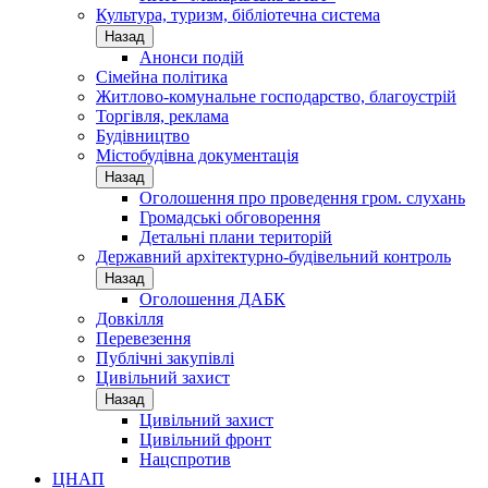
Культура, туризм, бібліотечна система
Назад
Анонси подій
Сімейна політика
Житлово-комунальне господарство, благоустрій
Торгівля, реклама
Будівництво
Містобудівна документація
Назад
Оголошення про проведення гром. слухань
Громадські обговорення
Детальні плани територій
Державний архітектурно-будівельний контроль
Назад
Оголошення ДАБК
Довкілля
Перевезення
Публічні закупівлі
Цивільний захист
Назад
Цивільний захист
Цивільний фронт
Нацспротив
ЦНАП