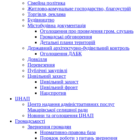
Сімейна політика
Житлово-комунальне господарство, благоустрій
Торгівля, реклама
Будівництво
Містобудівна документація
Оголошення про проведення гром. слухань
Громадські обговорення
Детальні плани територій
Державний архітектурно-будівельний контроль
Оголошення ДАБК
Довкілля
Перевезення
Публічні закупівлі
Цивільний захист
Цивільний захист
Цивільний фронт
Нацспротив
ЦНАП
Центр надання адміністративних послуг
Макарівської селищної ради
Новини та оголошення ЦНАП
Громадськості
Звернення громадян
Нормативно-правова база
Порядок роботи з питань звернення