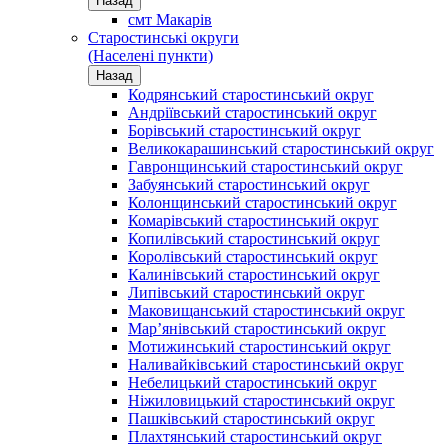
Назад
смт Макарів
Старостинські округи
(Населені пункти)
Назад
Кодрянський старостинський округ
Андріївський старостинський округ
Борівський старостинський округ
Великокарашинський старостинський округ
Гавронщинський старостинський округ
Забуянський старостинський округ
Колонщинський старостинський округ
Комарівський старостинський округ
Копилівський старостинський округ
Королівський старостинський округ
Калинівський старостинський округ
Липівський старостинський округ
Маковищанський старостинський округ
Мар’янівський старостинський округ
Мотижинський старостинський округ
Наливайківський старостинський округ
Небелицький старостинський округ
Ніжиловицький старостинський округ
Пашківський старостинський округ
Плахтянський старостинський округ