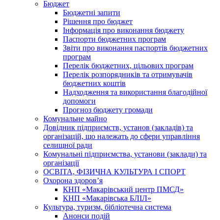
Бюджет
Бюджетні запити
Рішення про бюджет
Інформація про виконання бюджету
Паспорти бюджетних програм
Звіти про виконання паспортів бюджетних
програм
Перелік бюджетних, цільових програм
Перелік розпорядників та отримувачів
бюджетних коштів
Надходження та використання благодійної
допомоги
Прогноз бюджету громади
Комунальне майно
Довідник підприємств, установ (закладів) та
організацій, що належать до сфери управління
селищної ради
Комунальні підприємства, установи (заклади) та
організації
ОСВІТА, ФІЗИЧНА КУЛЬТУРА І СПОРТ
Охорона здоров’я
КНП «Макарівський центр ПМСД»
КНП «Макарівська БЛІЛ»
Культура, туризм, бібліотечна система
Анонси подій