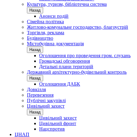
Культура, туризм, бібліотечна система
Назад
Анонси подій
Сімейна політика
Житлово-комунальне господарство, благоустрій
Торгівля, реклама
Будівництво
Містобудівна документація
Назад
Оголошення про проведення гром. слухань
Громадські обговорення
Детальні плани територій
Державний архітектурно-будівельний контроль
Назад
Оголошення ДАБК
Довкілля
Перевезення
Публічні закупівлі
Цивільний захист
Назад
Цивільний захист
Цивільний фронт
Нацспротив
ЦНАП