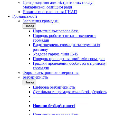
Центр надання адміністративних послуг
Макарівської селищної ради
Новини та оголошення ЦНАП
Громадськості
Звернення громадян
Назад
Нормативно-правова база
Порядок роботи з питань звернення
громадян
Види звернень громадян та терміни їх
розгляду
Урядова гаряча лінія 1545
Порядок проведення прийомів громадян
Графіки проведення особистого прийому
громадян
Форма електронного звернення
Безбар’єрність
Назад
Цифрова безбар’єрність
Суспільна та громадянська безбар’єрність
___________________________
___________________________
Новини безбар’єрності
_
Нормативно-правова база