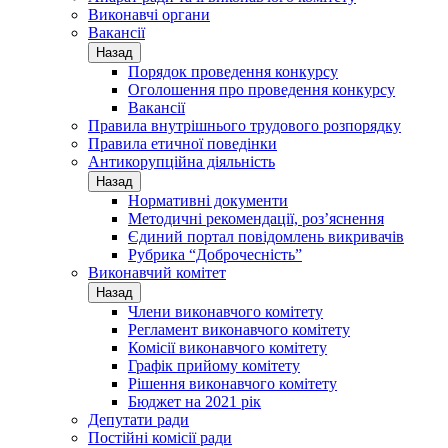
Виконавчі органи
Вакансії
Назад
Порядок проведення конкурсу
Оголошення про проведення конкурсу
Вакансії
Правила внутрішнього трудового розпорядку
Правила етичної поведінки
Антикорупційна діяльність
Назад
Нормативні документи
Методичні рекомендації, роз’яснення
Єдиний портал повідомлень викривачів
Рубрика “Доброчесність”
Виконавчий комітет
Назад
Члени виконавчого комітету
Регламент виконавчого комітету
Комісії виконавчого комітету
Графік прийому комітету
Рішення виконавчого комітету
Бюджет на 2021 рік
Депутати ради
Постійні комісії ради