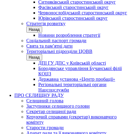
Ситняківський старостинський округ
Фасівський старостинський округ
Червонослобідський старостинський округ
Юрівський старостинський округ
Стратегія розвитку
Назад
Новини розроблення стратегії
Соціальний паспорт громади
Свята та пам’ятні дати
Територіальні підрозділи ЦОВВ
Назад
ДПІ ГУ ДПС у Київській області
Бородянське управління Бучанської філії
КОЦЗ
Державна установа «Центр пробації»
Регіональні територіальні органи
Нацсоцслужби
ПРО СЕЛИЩНУ РАДУ
Селищний голова
Заступники селищного голови
Секретар селищної ради
Керуючий справами (секретар) виконавчого
комітету
Старости громади
Апарат ради та її виконавчого комітету