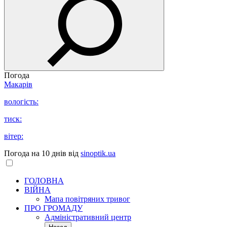
Погода
Макарів
вологість:
тиск:
вітер:
Погода на 10 днів від
sinoptik.ua
ГОЛОВНА
ВІЙНА
Мапа повітряних тривог
ПРО ГРОМАДУ
Aдміністративний центр