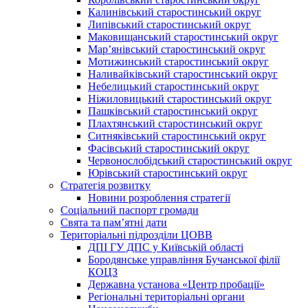
Калинівський старостинський округ
Липівський старостинський округ
Маковищанський старостинський округ
Мар’янівський старостинський округ
Мотижинський старостинський округ
Наливайківський старостинський округ
Небелицький старостинський округ
Ніжиловицький старостинський округ
Пашківський старостинський округ
Плахтянський старостинський округ
Ситняківський старостинський округ
Фасівський старостинський округ
Червонослобідський старостинський округ
Юрівський старостинський округ
Стратегія розвитку
Новини розроблення стратегії
Соціальний паспорт громади
Свята та пам’ятні дати
Територіальні підрозділи ЦОВВ
ДПІ ГУ ДПС у Київській області
Бородянське управління Бучанської філії
КОЦЗ
Державна установа «Центр пробації»
Регіональні територіальні органи