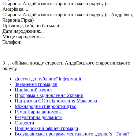
Староста Андріївського старостинського округу (с.
Андріївка,...
Староста Андріївського старостинського округу (с. Андріївка,
Червона Гірка)
Прізвище, ім’я, по батькові:
...
Дата народження:
...
Місце народження:
...
Телефон:
З … обіймає посаду старости Андріївського старостинського
округу.
Доступ до публічної інформації
Звернення громадян
Цивільний захист
Програма з відновлення України
Підтримка ЄС з відновлення Макарова
Міжнародне співробітництво
Гуманітарна допомога
Регуляторна діяльність
Старости
Поліцейський офіцер громади
Всеукраїнська програма ментального здоров’я “Ти як?”