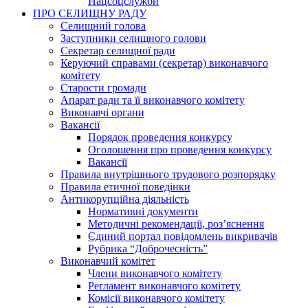
Нацсоцслужби
ПРО СЕЛИЩНУ РАДУ
Селищний голова
Заступники селищного голови
Секретар селищної ради
Керуючий справами (секретар) виконавчого
комітету
Старости громади
Апарат ради та її виконавчого комітету
Виконавчі органи
Вакансії
Порядок проведення конкурсу
Оголошення про проведення конкурсу
Вакансії
Правила внутрішнього трудового розпорядку
Правила етичної поведінки
Антикорупційна діяльність
Нормативні документи
Методичні рекомендації, роз’яснення
Єдиний портал повідомлень викривачів
Рубрика “Доброчесність”
Виконавчий комітет
Члени виконавчого комітету
Регламент виконавчого комітету
Комісії виконавчого комітету