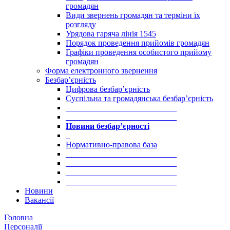
громадян
Види звернень громадян та терміни їх
розгляду
Урядова гаряча лінія 1545
Порядок проведення прийомів громадян
Графіки проведення особистого прийому
громадян
Форма електронного звернення
Безбар’єрність
Цифрова безбар’єрність
Суспільна та громадянська безбар’єрність
___________________________
___________________________
Новини безбар’єрності
_
Нормативно-правова база
___________________________
___________________________
___________________________
___________________________
Новини
Вакансії
Головна
Персоналії