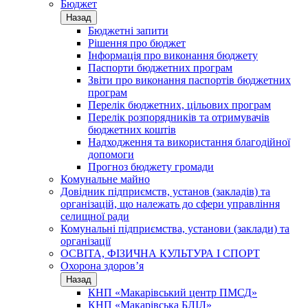
Бюджет
Назад
Бюджетні запити
Рішення про бюджет
Інформація про виконання бюджету
Паспорти бюджетних програм
Звіти про виконання паспортів бюджетних
програм
Перелік бюджетних, цільових програм
Перелік розпорядників та отримувачів
бюджетних коштів
Надходження та використання благодійної
допомоги
Прогноз бюджету громади
Комунальне майно
Довідник підприємств, установ (закладів) та
організацій, що належать до сфери управління
селищної ради
Комунальні підприємства, установи (заклади) та
організації
ОСВІТА, ФІЗИЧНА КУЛЬТУРА І СПОРТ
Охорона здоров’я
Назад
КНП «Макарівський центр ПМСД»
КНП «Макарівська БЛІЛ»