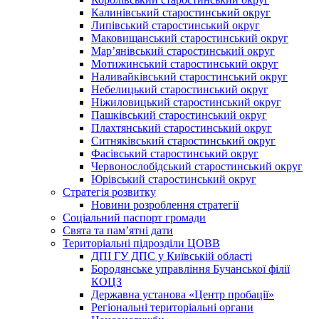
Калинівський старостинський округ
Липівський старостинський округ
Маковищанський старостинський округ
Мар’янівський старостинський округ
Мотижинський старостинський округ
Наливайківський старостинський округ
Небелицький старостинський округ
Ніжиловицький старостинський округ
Пашківський старостинський округ
Плахтянський старостинський округ
Ситняківський старостинський округ
Фасівський старостинський округ
Червонослобідський старостинський округ
Юрівський старостинський округ
Стратегія розвитку
Новини розроблення стратегії
Соціальний паспорт громади
Свята та пам’ятні дати
Територіальні підрозділи ЦОВВ
ДПІ ГУ ДПС у Київській області
Бородянське управління Бучанської філії
КОЦЗ
Державна установа «Центр пробації»
Регіональні територіальні органи