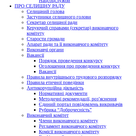
Нацсоцслужби
ПРО СЕЛИЩНУ РАДУ
Селищний голова
Заступники селищного голови
Секретар селищної ради
Керуючий справами (секретар) виконавчого
комітету
Старости громади
Апарат ради та її виконавчого комітету
Виконавчі органи
Вакансії
Порядок проведення конкурсу
Оголошення про проведення конкурсу
Вакансії
Правила внутрішнього трудового розпорядку
Правила етичної поведінки
Антикорупційна діяльність
Нормативні документи
Методичні рекомендації, роз’яснення
Єдиний портал повідомлень викривачів
Рубрика “Доброчесність”
Виконавчий комітет
Члени виконавчого комітету
Регламент виконавчого комітету
Комісії виконавчого комітету