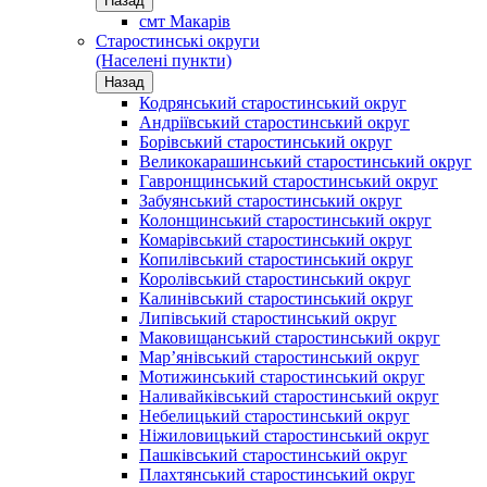
Назад
смт Макарів
Старостинські округи
(Населені пункти)
Назад
Кодрянський старостинський округ
Андріївський старостинський округ
Борівський старостинський округ
Великокарашинський старостинський округ
Гавронщинський старостинський округ
Забуянський старостинський округ
Колонщинський старостинський округ
Комарівський старостинський округ
Копилівський старостинський округ
Королівський старостинський округ
Калинівський старостинський округ
Липівський старостинський округ
Маковищанський старостинський округ
Мар’янівський старостинський округ
Мотижинський старостинський округ
Наливайківський старостинський округ
Небелицький старостинський округ
Ніжиловицький старостинський округ
Пашківський старостинський округ
Плахтянський старостинський округ