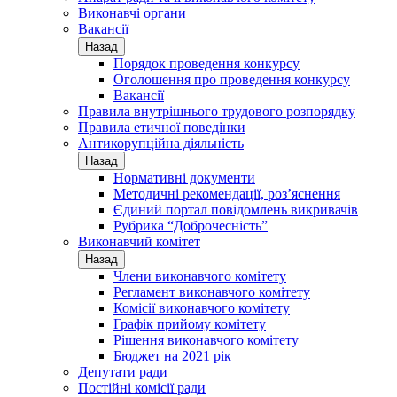
Виконавчі органи
Вакансії
Назад
Порядок проведення конкурсу
Оголошення про проведення конкурсу
Вакансії
Правила внутрішнього трудового розпорядку
Правила етичної поведінки
Антикорупційна діяльність
Назад
Нормативні документи
Методичні рекомендації, роз’яснення
Єдиний портал повідомлень викривачів
Рубрика “Доброчесність”
Виконавчий комітет
Назад
Члени виконавчого комітету
Регламент виконавчого комітету
Комісії виконавчого комітету
Графік прийому комітету
Рішення виконавчого комітету
Бюджет на 2021 рік
Депутати ради
Постійні комісії ради