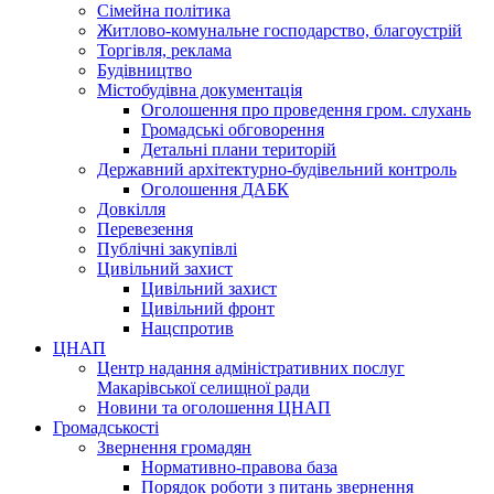
Сімейна політика
Житлово-комунальне господарство, благоустрій
Торгівля, реклама
Будівництво
Містобудівна документація
Оголошення про проведення гром. слухань
Громадські обговорення
Детальні плани територій
Державний архітектурно-будівельний контроль
Оголошення ДАБК
Довкілля
Перевезення
Публічні закупівлі
Цивільний захист
Цивільний захист
Цивільний фронт
Нацспротив
ЦНАП
Центр надання адміністративних послуг
Макарівської селищної ради
Новини та оголошення ЦНАП
Громадськості
Звернення громадян
Нормативно-правова база
Порядок роботи з питань звернення