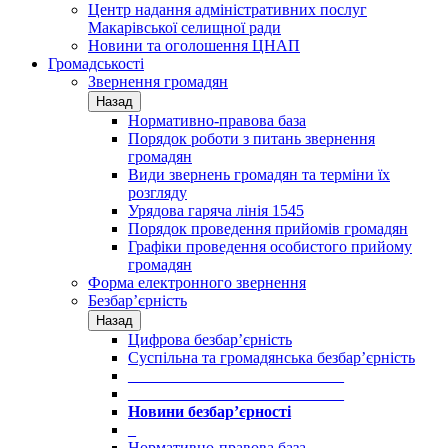
Центр надання адміністративних послуг
Макарівської селищної ради
Новини та оголошення ЦНАП
Громадськості
Звернення громадян
Назад
Нормативно-правова база
Порядок роботи з питань звернення
громадян
Види звернень громадян та терміни їх
розгляду
Урядова гаряча лінія 1545
Порядок проведення прийомів громадян
Графіки проведення особистого прийому
громадян
Форма електронного звернення
Безбар’єрність
Назад
Цифрова безбар’єрність
Суспільна та громадянська безбар’єрність
___________________________
___________________________
Новини безбар’єрності
_
Нормативно-правова база