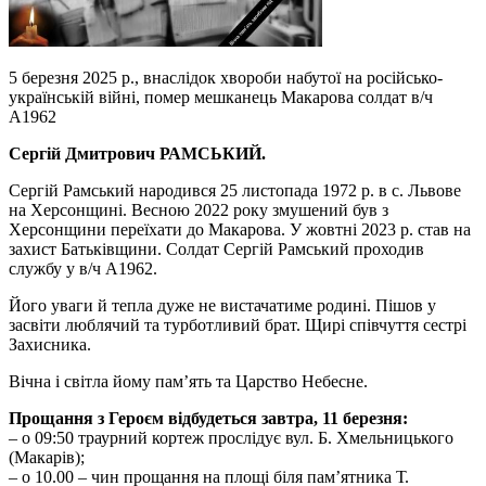
5 березня 2025 р., внаслідок хвороби набутої на російсько-
українській війні, помер мешканець Макарова солдат в/ч
А1962
Сергій Дмитрович РАМСЬКИЙ.
Сергій Рамський народився 25 листопада 1972 р. в с. Львове
на Херсонщині. Весною 2022 року змушений був з
Херсонщини переїхати до Макарова. У жовтні 2023 р. став на
захист Батьківщини. Солдат Сергій Рамський проходив
службу у в/ч А1962.
Його уваги й тепла дуже не вистачатиме родині. Пішов у
засвіти люблячий та турботливий брат. Щирі співчуття сестрі
Захисника.
Вічна і світла йому пам’ять та Царство Небесне.
Прощання з Героєм відбудеться завтра, 11 березня:
– о 09:50 траурний кортеж прослідує вул. Б. Хмельницького
(Макарів);
– о 10.00 – чин прощання на площі біля пам’ятника Т.