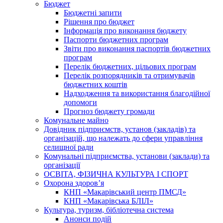
Бюджет
Бюджетні запити
Рішення про бюджет
Інформація про виконання бюджету
Паспорти бюджетних програм
Звіти про виконання паспортів бюджетних
програм
Перелік бюджетних, цільових програм
Перелік розпорядників та отримувачів
бюджетних коштів
Надходження та використання благодійної
допомоги
Прогноз бюджету громади
Комунальне майно
Довідник підприємств, установ (закладів) та
організацій, що належать до сфери управління
селищної ради
Комунальні підприємства, установи (заклади) та
організації
ОСВІТА, ФІЗИЧНА КУЛЬТУРА І СПОРТ
Охорона здоров’я
КНП «Макарівський центр ПМСД»
КНП «Макарівська БЛІЛ»
Культура, туризм, бібліотечна система
Анонси подій