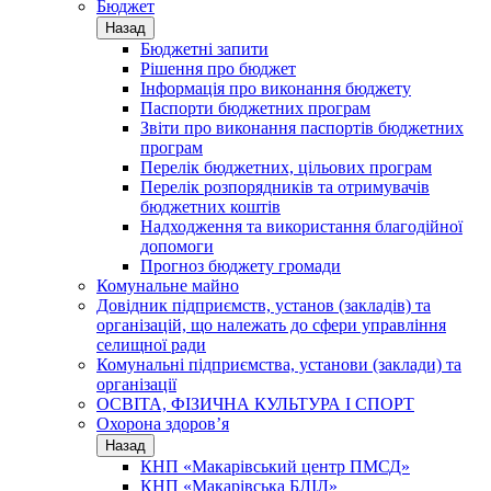
Бюджет
Назад
Бюджетні запити
Рішення про бюджет
Інформація про виконання бюджету
Паспорти бюджетних програм
Звіти про виконання паспортів бюджетних
програм
Перелік бюджетних, цільових програм
Перелік розпорядників та отримувачів
бюджетних коштів
Надходження та використання благодійної
допомоги
Прогноз бюджету громади
Комунальне майно
Довідник підприємств, установ (закладів) та
організацій, що належать до сфери управління
селищної ради
Комунальні підприємства, установи (заклади) та
організації
ОСВІТА, ФІЗИЧНА КУЛЬТУРА І СПОРТ
Охорона здоров’я
Назад
КНП «Макарівський центр ПМСД»
КНП «Макарівська БЛІЛ»