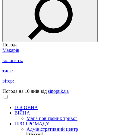
Погода
Макарів
вологість:
тиск:
вітер:
Погода на 10 днів від
sinoptik.ua
ГОЛОВНА
ВІЙНА
Мапа повітряних тривог
ПРО ГРОМАДУ
Aдміністративний центр