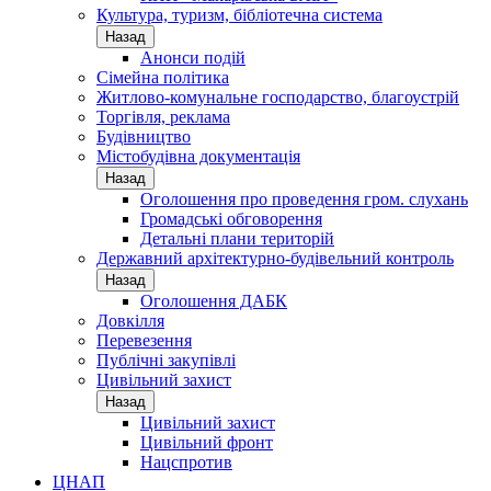
Культура, туризм, бібліотечна система
Назад
Анонси подій
Сімейна політика
Житлово-комунальне господарство, благоустрій
Торгівля, реклама
Будівництво
Містобудівна документація
Назад
Оголошення про проведення гром. слухань
Громадські обговорення
Детальні плани територій
Державний архітектурно-будівельний контроль
Назад
Оголошення ДАБК
Довкілля
Перевезення
Публічні закупівлі
Цивільний захист
Назад
Цивільний захист
Цивільний фронт
Нацспротив
ЦНАП