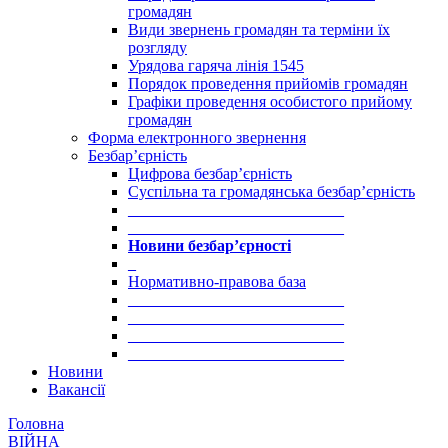
громадян
Види звернень громадян та терміни їх
розгляду
Урядова гаряча лінія 1545
Порядок проведення прийомів громадян
Графіки проведення особистого прийому
громадян
Форма електронного звернення
Безбар’єрність
Цифрова безбар’єрність
Суспільна та громадянська безбар’єрність
___________________________
___________________________
Новини безбар’єрності
_
Нормативно-правова база
___________________________
___________________________
___________________________
___________________________
Новини
Вакансії
Головна
ВІЙНА