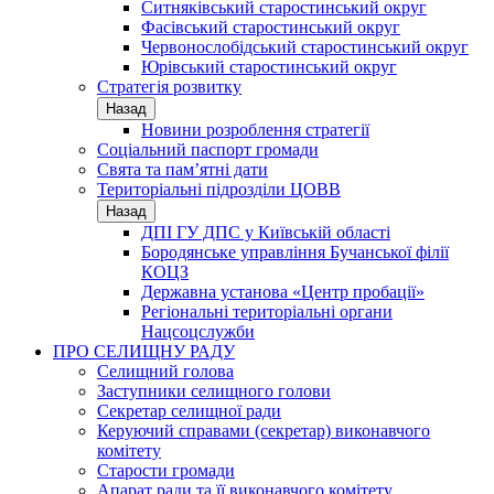
Ситняківський старостинський округ
Фасівський старостинський округ
Червонослобідський старостинський округ
Юрівський старостинський округ
Стратегія розвитку
Назад
Новини розроблення стратегії
Соціальний паспорт громади
Свята та пам’ятні дати
Територіальні підрозділи ЦОВВ
Назад
ДПІ ГУ ДПС у Київській області
Бородянське управління Бучанської філії
КОЦЗ
Державна установа «Центр пробації»
Регіональні територіальні органи
Нацсоцслужби
ПРО СЕЛИЩНУ РАДУ
Селищний голова
Заступники селищного голови
Секретар селищної ради
Керуючий справами (секретар) виконавчого
комітету
Старости громади
Апарат ради та її виконавчого комітету