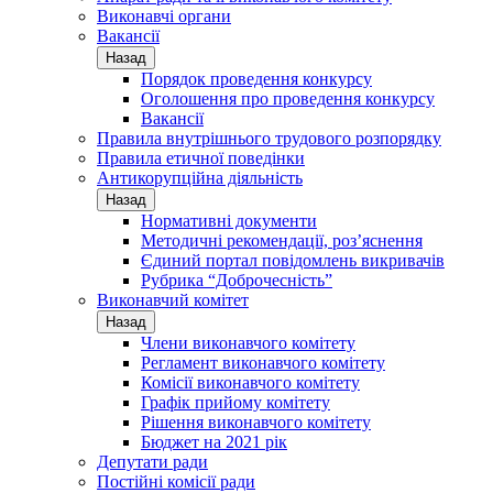
Виконавчі органи
Вакансії
Назад
Порядок проведення конкурсу
Оголошення про проведення конкурсу
Вакансії
Правила внутрішнього трудового розпорядку
Правила етичної поведінки
Антикорупційна діяльність
Назад
Нормативні документи
Методичні рекомендації, роз’яснення
Єдиний портал повідомлень викривачів
Рубрика “Доброчесність”
Виконавчий комітет
Назад
Члени виконавчого комітету
Регламент виконавчого комітету
Комісії виконавчого комітету
Графік прийому комітету
Рішення виконавчого комітету
Бюджет на 2021 рік
Депутати ради
Постійні комісії ради