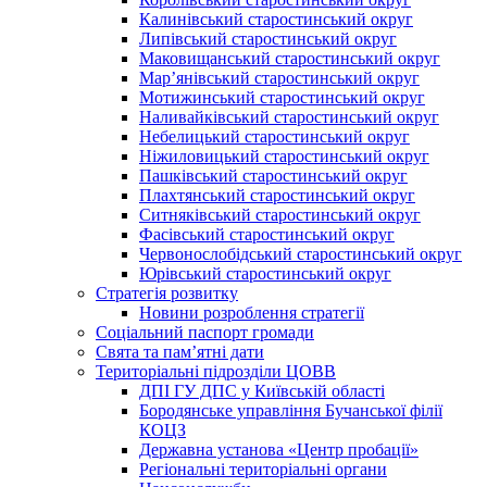
Калинівський старостинський округ
Липівський старостинський округ
Маковищанський старостинський округ
Мар’янівський старостинський округ
Мотижинський старостинський округ
Наливайківський старостинський округ
Небелицький старостинський округ
Ніжиловицький старостинський округ
Пашківський старостинський округ
Плахтянський старостинський округ
Ситняківський старостинський округ
Фасівський старостинський округ
Червонослобідський старостинський округ
Юрівський старостинський округ
Стратегія розвитку
Новини розроблення стратегії
Соціальний паспорт громади
Свята та пам’ятні дати
Територіальні підрозділи ЦОВВ
ДПІ ГУ ДПС у Київській області
Бородянське управління Бучанської філії
КОЦЗ
Державна установа «Центр пробації»
Регіональні територіальні органи