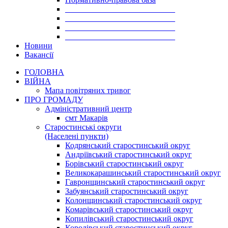
___________________________
___________________________
___________________________
___________________________
Новини
Вакансії
ГОЛОВНА
ВІЙНА
Мапа повітряних тривог
ПРО ГРОМАДУ
Aдміністративний центр
смт Макарів
Старостинські округи
(Населені пункти)
Кодрянський старостинський округ
Андріївський старостинський округ
Борівський старостинський округ
Великокарашинський старостинський округ
Гавронщинський старостинський округ
Забуянський старостинський округ
Колонщинський старостинський округ
Комарівський старостинський округ
Копилівський старостинський округ
Королівський старостинський округ