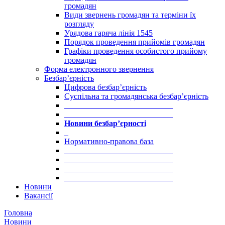
громадян
Види звернень громадян та терміни їх
розгляду
Урядова гаряча лінія 1545
Порядок проведення прийомів громадян
Графіки проведення особистого прийому
громадян
Форма електронного звернення
Безбар’єрність
Цифрова безбар’єрність
Суспільна та громадянська безбар’єрність
___________________________
___________________________
Новини безбар’єрності
_
Нормативно-правова база
___________________________
___________________________
___________________________
___________________________
Новини
Вакансії
Головна
Новини