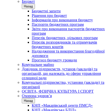
Бюджет
Назад
Бюджетні запити
Рішення про бюджет
Інформація про виконання бюджету
Паспорти бюджетних програм
Звіти про виконання паспортів бюджетних
програм
Перелік бюджетних, цільових програм
Перелік розпорядників та отримувачів
бюджетних коштів
Надходження та використання благодійної
допомоги
Прогноз бюджету громади
Комунальне майно
Довідник підприємств, установ (закладів) та
організацій, що належать до сфери управління
селищної ради
Комунальні підприємства, установи (заклади) та
організації
ОСВІТА, ФІЗИЧНА КУЛЬТУРА І СПОРТ
Охорона здоров’я
Назад
КНП «Макарівський центр ПМСД»
КНП «Макарівська БЛІЛ»