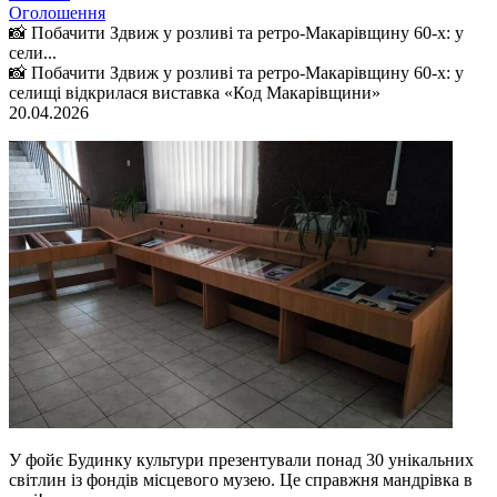
Оголошення
📸 Побачити Здвиж у розливі та ретро-Макарівщину 60-х: у
сели...
📸 Побачити Здвиж у розливі та ретро-Макарівщину 60-х: у
селищі відкрилася виставка «Код Макарівщини»
20.04.2026
У фойє Будинку культури презентували понад 30 унікальних
світлин із фондів місцевого музею. Це справжня мандрівка в