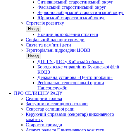
Ситняківський старостинський округ
Фасівський старостинський округ
Червонослобідський старостинський округ
Юрівський старостинський округ
Стратегія розвитку
Назад
Новини розроблення стратегії
Соціальний паспорт громади
Свята та пам’ятні дати
Територіальні підрозділи ЦОВВ
Назад
ДПІ ГУ ДПС у Київській області
Бородянське управління Бучанської філії
КОЦЗ
Державна установа «Центр пробації»
Регіональні територіальні органи
Нацсоцслужби
ПРО СЕЛИЩНУ РАДУ
Селищний голова
Заступники селищного голови
Секретар селищної ради
Керуючий справами (секретар) виконавчого
комітету
Старости громади
Апарат ради та її виконавчого комітету