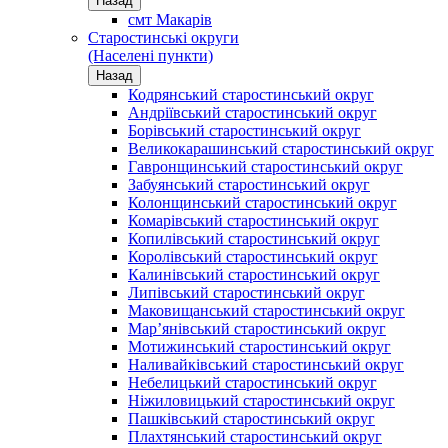
Назад
смт Макарів
Старостинські округи
(Населені пункти)
Назад
Кодрянський старостинський округ
Андріївський старостинський округ
Борівський старостинський округ
Великокарашинський старостинський округ
Гавронщинський старостинський округ
Забуянський старостинський округ
Колонщинський старостинський округ
Комарівський старостинський округ
Копилівський старостинський округ
Королівський старостинський округ
Калинівський старостинський округ
Липівський старостинський округ
Маковищанський старостинський округ
Мар’янівський старостинський округ
Мотижинський старостинський округ
Наливайківський старостинський округ
Небелицький старостинський округ
Ніжиловицький старостинський округ
Пашківський старостинський округ
Плахтянський старостинський округ