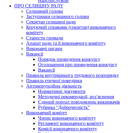
Нацсоцслужби
ПРО СЕЛИЩНУ РАДУ
Селищний голова
Заступники селищного голови
Секретар селищної ради
Керуючий справами (секретар) виконавчого
комітету
Старости громади
Апарат ради та її виконавчого комітету
Виконавчі органи
Вакансії
Порядок проведення конкурсу
Оголошення про проведення конкурсу
Вакансії
Правила внутрішнього трудового розпорядку
Правила етичної поведінки
Антикорупційна діяльність
Нормативні документи
Методичні рекомендації, роз’яснення
Єдиний портал повідомлень викривачів
Рубрика “Доброчесність”
Виконавчий комітет
Члени виконавчого комітету
Регламент виконавчого комітету
Комісії виконавчого комітету