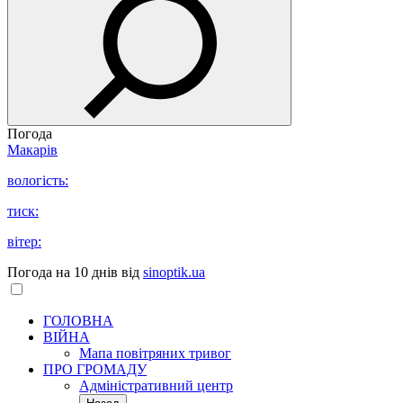
Погода
Макарів
вологість:
тиск:
вітер:
Погода на 10 днів від
sinoptik.ua
ГОЛОВНА
ВІЙНА
Мапа повітряних тривог
ПРО ГРОМАДУ
Aдміністративний центр