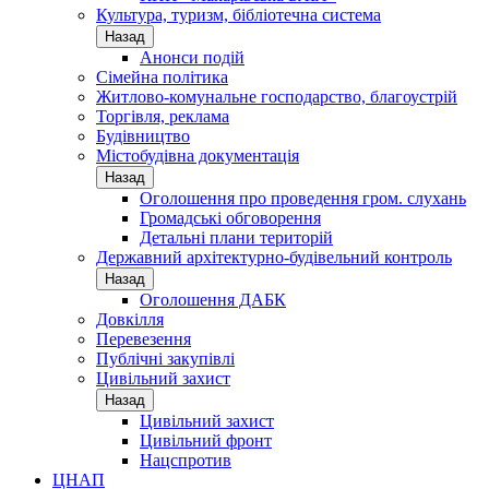
Культура, туризм, бібліотечна система
Назад
Анонси подій
Сімейна політика
Житлово-комунальне господарство, благоустрій
Торгівля, реклама
Будівництво
Містобудівна документація
Назад
Оголошення про проведення гром. слухань
Громадські обговорення
Детальні плани територій
Державний архітектурно-будівельний контроль
Назад
Оголошення ДАБК
Довкілля
Перевезення
Публічні закупівлі
Цивільний захист
Назад
Цивільний захист
Цивільний фронт
Нацспротив
ЦНАП