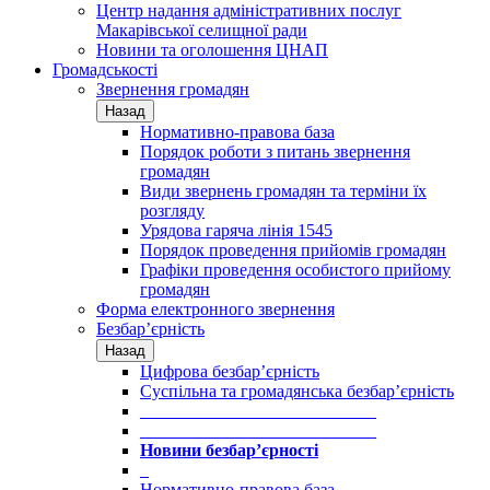
Центр надання адміністративних послуг
Макарівської селищної ради
Новини та оголошення ЦНАП
Громадськості
Звернення громадян
Назад
Нормативно-правова база
Порядок роботи з питань звернення
громадян
Види звернень громадян та терміни їх
розгляду
Урядова гаряча лінія 1545
Порядок проведення прийомів громадян
Графіки проведення особистого прийому
громадян
Форма електронного звернення
Безбар’єрність
Назад
Цифрова безбар’єрність
Суспільна та громадянська безбар’єрність
___________________________
___________________________
Новини безбар’єрності
_
Нормативно-правова база