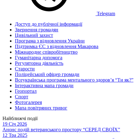
Telegram
Доступ до публічної інформації
Звернення громадян
Цивільний захист
Програма з відновлення України
Підтримка ЄС з відновлення Макарова
Міжнародне співробітництво
Гуманітарна допомога
Регуляторна діяльність
Старости
Поліцейський офіцер громади
Всеукраїнська програма ментального здоров’я “Ти як?”
Інтерактивна мапа громади
Геопортал
Спорт
Фотогалерея
Мапа повітряних тривог
Найближчі події
19 Січ 2026
Анонс подій ветеранського простору “СЕРЕД СВОЇХ”
12 Тра 2025