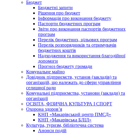
Бюджет
Бюджетні запити
Рішення про бюджет
Інформація про виконання бюджету
Паспорти бюджетних програм
Звіти про виконання паспортів бюджетних
програм
Перелік бюджетних, цільових програм
Перелік розпорядників та отримувачів
бюджетних коштів
Надходження та використання благодійної
допомоги
Прогноз бюджету громади
Комунальне майно
Довідник підприємств, установ (закладів) та
організацій, що належать до сфери управління
селищної ради
Комунальні підприємства, установи (заклади) та
організації
ОСВІТА, ФІЗИЧНА КУЛЬТУРА І СПОРТ
Охорона здоров’я
КНП «Макарівський центр ПМСД»
КНП «Макарівська БЛІЛ»
Культура, туризм, бібліотечна система
Анонси подій