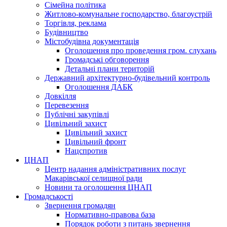
Сімейна політика
Житлово-комунальне господарство, благоустрій
Торгівля, реклама
Будівництво
Містобудівна документація
Оголошення про проведення гром. слухань
Громадські обговорення
Детальні плани територій
Державний архітектурно-будівельний контроль
Оголошення ДАБК
Довкілля
Перевезення
Публічні закупівлі
Цивільний захист
Цивільний захист
Цивільний фронт
Нацспротив
ЦНАП
Центр надання адміністративних послуг
Макарівської селищної ради
Новини та оголошення ЦНАП
Громадськості
Звернення громадян
Нормативно-правова база
Порядок роботи з питань звернення