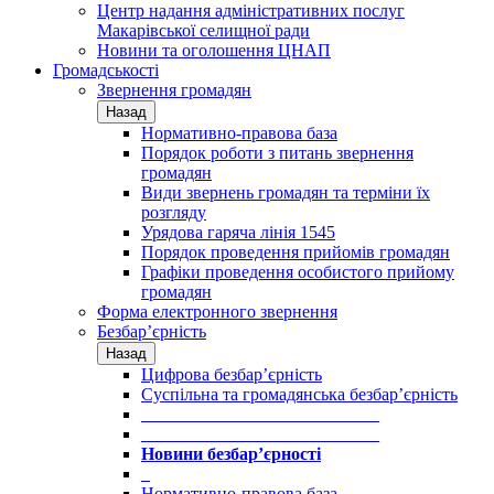
Центр надання адміністративних послуг
Макарівської селищної ради
Новини та оголошення ЦНАП
Громадськості
Звернення громадян
Назад
Нормативно-правова база
Порядок роботи з питань звернення
громадян
Види звернень громадян та терміни їх
розгляду
Урядова гаряча лінія 1545
Порядок проведення прийомів громадян
Графіки проведення особистого прийому
громадян
Форма електронного звернення
Безбар’єрність
Назад
Цифрова безбар’єрність
Суспільна та громадянська безбар’єрність
___________________________
___________________________
Новини безбар’єрності
_
Нормативно-правова база