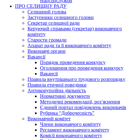
Нацсоцслужби
ПРО СЕЛИЩНУ РАДУ
Селищний голова
Заступники селищного голови
Секретар селищної ради
Керуючий справами (секретар) виконавчого
комітету
Старости громади
Апарат ради та її виконавчого комітету
Виконавчі органи
Вакансії
Порядок проведення конкурсу
Оголошення про проведення конкурсу
Вакансії
Правила внутрішнього трудового розпорядку
Правила етичної поведінки
Антикорупційна діяльність
Нормативні документи
Методичні рекомендації, роз’яснення
Єдиний портал повідомлень викривачів
Рубрика “Доброчесність”
Виконавчий комітет
Члени виконавчого комітету
Регламент виконавчого комітету
Комісії виконавчого комітету