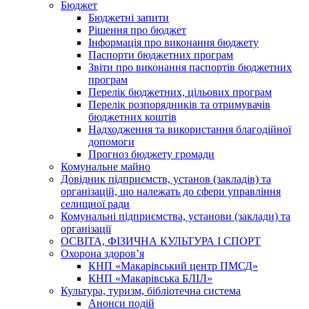
Бюджет
Бюджетні запити
Рішення про бюджет
Інформація про виконання бюджету
Паспорти бюджетних програм
Звіти про виконання паспортів бюджетних
програм
Перелік бюджетних, цільових програм
Перелік розпорядників та отримувачів
бюджетних коштів
Надходження та використання благодійної
допомоги
Прогноз бюджету громади
Комунальне майно
Довідник підприємств, установ (закладів) та
організацій, що належать до сфери управління
селищної ради
Комунальні підприємства, установи (заклади) та
організації
ОСВІТА, ФІЗИЧНА КУЛЬТУРА І СПОРТ
Охорона здоров’я
КНП «Макарівський центр ПМСД»
КНП «Макарівська БЛІЛ»
Культура, туризм, бібліотечна система
Анонси подій