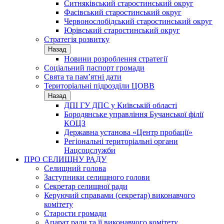
Ситняківський старостинський округ
Фасівський старостинський округ
Червонослобідський старостинський округ
Юрівський старостинський округ
Стратегія розвитку
Назад
Новини розроблення стратегії
Соціальний паспорт громади
Свята та пам’ятні дати
Територіальні підрозділи ЦОВВ
Назад
ДПІ ГУ ДПС у Київській області
Бородянське управління Бучанської філії
КОЦЗ
Державна установа «Центр пробації»
Регіональні територіальні органи
Нацсоцслужби
ПРО СЕЛИЩНУ РАДУ
Селищний голова
Заступники селищного голови
Секретар селищної ради
Керуючий справами (секретар) виконавчого
комітету
Старости громади
Апарат ради та її виконавчого комітету