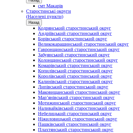
Назад
смт Макарів
Старостинські округи
(Населені пункти)
Назад
Кодрянський старостинський округ
Андріївський старостинський округ
Борівський старостинський округ
Великокарашинський старостинський округ
Гавронщинський старостинський округ
Забуянський старостинський округ
Колонщинський старостинський округ
Комарівський старостинський округ
Копилівський старостинський округ
Королівський старостинський округ
Калинівський старостинський округ
Липівський старостинський округ
Маковищанський старостинський округ
Мар’янівський старостинський округ
Мотижинський старостинський округ
Наливайківський старостинський округ
Небелицький старостинський округ
Ніжиловицький старостинський округ
Пашківський старостинський округ
Плахтянський старостинський округ