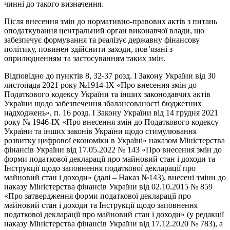
чинні до такого визначення.
Після внесення змін до нормативно-правових актів з питань
оподаткування центральний орган виконавчої влади, що
забезпечує формування та реалізує державну фінансову
політику, повинен здійснити заходи, пов’язані з
оприлюдненням та застосуванням таких змін.
Відповідно до пунктів 8, 32-37 розд. I Закону України від 30
листопада 2021 року №1914-IX «Про внесення змін до
Податкового кодексу України та інших законодавчих актів
України щодо забезпечення збалансованості бюджетних
надходжень», п. 16 розд. I Закону України від 14 грудня 2021
року № 1946-IX «Про внесення змін до Податкового кодексу
України та інших законів України щодо стимулювання
розвитку цифрової економіки в Україні» наказом Міністерства
фінансів України від 17.05.2022 № 143 «Про внесення змін до
форми податкової декларації про майновий стан і доходи та
Інструкції щодо заповнення податкової декларації про
майновий стан і доходи» (далі – Наказ №143), внесені зміни до
наказу Міністерства фінансів України від 02.10.2015 № 859
«Про затвердження форми податкової декларації про
майновий стан і доходи та Інструкції щодо заповнення
податкової декларації про майновий стан і доходи» (у редакції
наказу Міністерства фінансів України від 17.12.2020 № 783), а