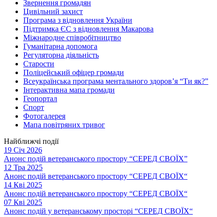
Звернення громадян
Цивільний захист
Програма з відновлення України
Підтримка ЄС з відновлення Макарова
Міжнародне співробітництво
Гуманітарна допомога
Регуляторна діяльність
Старости
Поліцейський офіцер громади
Всеукраїнська програма ментального здоров’я “Ти як?”
Інтерактивна мапа громади
Геопортал
Спорт
Фотогалерея
Мапа повітряних тривог
Найближчі події
19 Січ 2026
Анонс подій ветеранського простору “СЕРЕД СВОЇХ”
12 Тра 2025
Анонс подій ветеранського простору “СЕРЕД СВОЇХ“
14 Кві 2025
Анонс подій ветеранського простору “СЕРЕД СВОЇХ“
07 Кві 2025
Анонс подій у ветеранському просторі “СЕРЕД СВОЇХ“