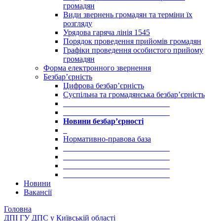
громадян
Види звернень громадян та терміни їх
розгляду
Урядова гаряча лінія 1545
Порядок проведення прийомів громадян
Графіки проведення особистого прийому
громадян
Форма електронного звернення
Безбар’єрність
Цифрова безбар’єрність
Суспільна та громадянська безбар’єрність
___________________________
___________________________
Новини безбар’єрності
_
Нормативно-правова база
___________________________
___________________________
___________________________
___________________________
Новини
Вакансії
Головна
ДПІ ГУ ДПС у Київській області