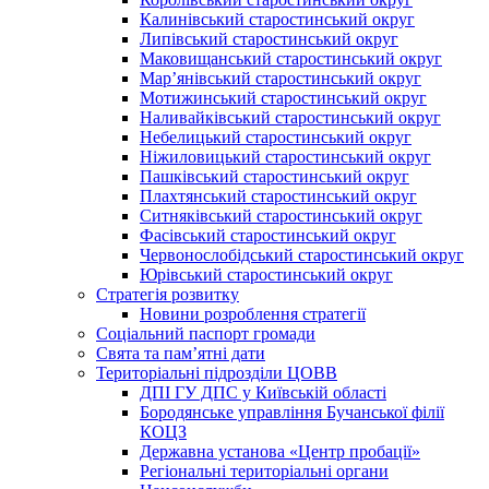
Калинівський старостинський округ
Липівський старостинський округ
Маковищанський старостинський округ
Мар’янівський старостинський округ
Мотижинський старостинський округ
Наливайківський старостинський округ
Небелицький старостинський округ
Ніжиловицький старостинський округ
Пашківський старостинський округ
Плахтянський старостинський округ
Ситняківський старостинський округ
Фасівський старостинський округ
Червонослобідський старостинський округ
Юрівський старостинський округ
Стратегія розвитку
Новини розроблення стратегії
Соціальний паспорт громади
Свята та пам’ятні дати
Територіальні підрозділи ЦОВВ
ДПІ ГУ ДПС у Київській області
Бородянське управління Бучанської філії
КОЦЗ
Державна установа «Центр пробації»
Регіональні територіальні органи