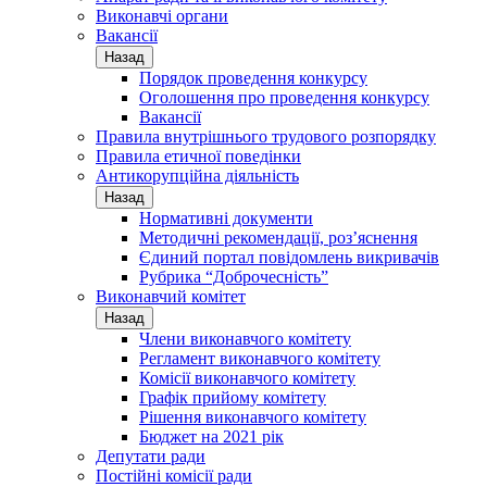
Виконавчі органи
Вакансії
Назад
Порядок проведення конкурсу
Оголошення про проведення конкурсу
Вакансії
Правила внутрішнього трудового розпорядку
Правила етичної поведінки
Антикорупційна діяльність
Назад
Нормативні документи
Методичні рекомендації, роз’яснення
Єдиний портал повідомлень викривачів
Рубрика “Доброчесність”
Виконавчий комітет
Назад
Члени виконавчого комітету
Регламент виконавчого комітету
Комісії виконавчого комітету
Графік прийому комітету
Рішення виконавчого комітету
Бюджет на 2021 рік
Депутати ради
Постійні комісії ради