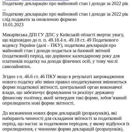
Податкову декларацію про майновий стан і доходи за 2022 рік
...
Податкову декларацію про майновий стан і доходи за 2022 рік
слід подавати за оновленою формою
10.01.2023
Макарівська ДПІ ГУ ДПС у Київській області звертає увагу,
що відповідно до п. п. 49.18.4 п. 49.18 ст. 49 Податкового
кодексу України (далі – ПКУ), податкова декларація про
майновий стан і доходи подається за базовий звітний
(податковий) період, що дорівнює календарному року для
платників податку на доходи фізичних осіб, у тому числі
самозайнятих.
Згідно з п. 46.6 ст. 46 ПКУ якщо в результаті запровадження
нового податку або зміни правил оподаткування змінюються
форми податкової звітності, центральний орган виконавчої
влади, що забезпечує формування та реалізує державну
фінансову політику, який затвердив такі форми, зобов’язаний
оприлюднити нові форми звітності.
До визначення нових форм декларацій (розрахунків), які
набирають чинності для складання звітності за податковий
період, що настає за податковим періодом, у якому відбулося їх
оприлюднення, є чинними форми декларацій (розрахунків),