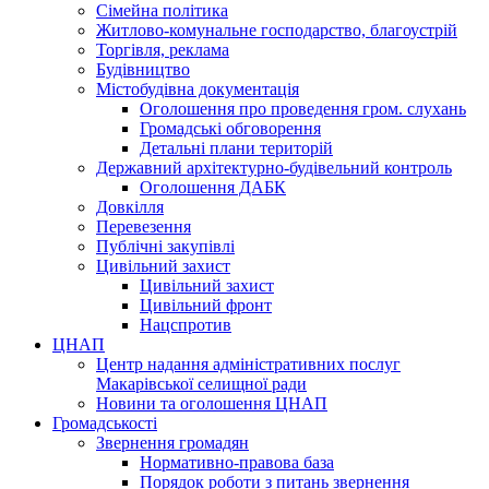
Сімейна політика
Житлово-комунальне господарство, благоустрій
Торгівля, реклама
Будівництво
Містобудівна документація
Оголошення про проведення гром. слухань
Громадські обговорення
Детальні плани територій
Державний архітектурно-будівельний контроль
Оголошення ДАБК
Довкілля
Перевезення
Публічні закупівлі
Цивільний захист
Цивільний захист
Цивільний фронт
Нацспротив
ЦНАП
Центр надання адміністративних послуг
Макарівської селищної ради
Новини та оголошення ЦНАП
Громадськості
Звернення громадян
Нормативно-правова база
Порядок роботи з питань звернення