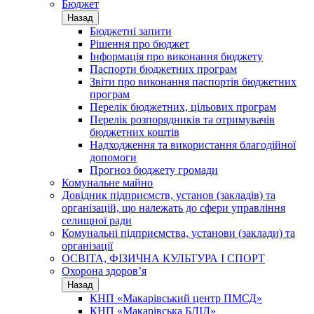
Бюджет
Назад
Бюджетні запити
Рішення про бюджет
Інформація про виконання бюджету
Паспорти бюджетних програм
Звіти про виконання паспортів бюджетних
програм
Перелік бюджетних, цільових програм
Перелік розпорядників та отримувачів
бюджетних коштів
Надходження та використання благодійної
допомоги
Прогноз бюджету громади
Комунальне майно
Довідник підприємств, установ (закладів) та
організацій, що належать до сфери управління
селищної ради
Комунальні підприємства, установи (заклади) та
організації
ОСВІТА, ФІЗИЧНА КУЛЬТУРА І СПОРТ
Охорона здоров’я
Назад
КНП «Макарівський центр ПМСД»
КНП «Макарівська БЛІЛ»