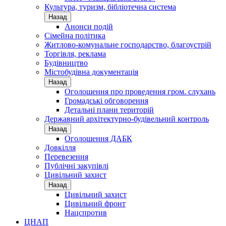
Культура, туризм, бібліотечна система
Назад
Анонси подій
Сімейна політика
Житлово-комунальне господарство, благоустрій
Торгівля, реклама
Будівництво
Містобудівна документація
Назад
Оголошення про проведення гром. слухань
Громадські обговорення
Детальні плани територій
Державний архітектурно-будівельний контроль
Назад
Оголошення ДАБК
Довкілля
Перевезення
Публічні закупівлі
Цивільний захист
Назад
Цивільний захист
Цивільний фронт
Нацспротив
ЦНАП