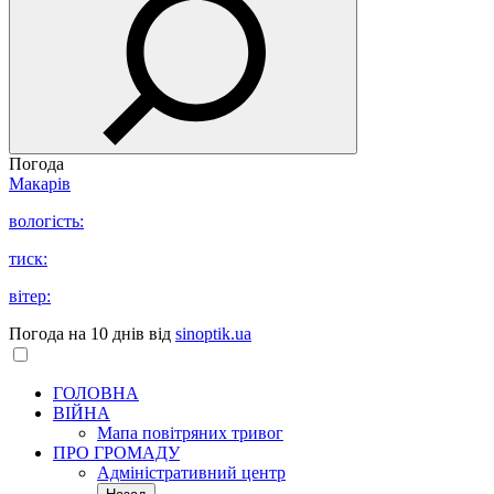
Погода
Макарів
вологість:
тиск:
вітер:
Погода на 10 днів від
sinoptik.ua
ГОЛОВНА
ВІЙНА
Мапа повітряних тривог
ПРО ГРОМАДУ
Aдміністративний центр