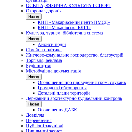
організації
ОСВІТА, ФІЗИЧНА КУЛЬТУРА І СПОРТ
Охорона здоров’я
Назад
КНП «Макарівський центр ПМСД»
КНП «Макарівська БЛІЛ»
Культура, туризм, бібліотечна система
Назад
Анонси подій
Сімейна політика
Житлово-комунальне господарство, благоустрій
Торгівля, реклама
Будівництво
Містобудівна документація
Назад
Оголошення про проведення гром. слухань
Громадські обговорення
Детальні плани територій
Державний архітектурно-будівельний контроль
Назад
Оголошення ДАБК
Довкілля
Перевезення
Публічні закупівлі
Цивільний захист