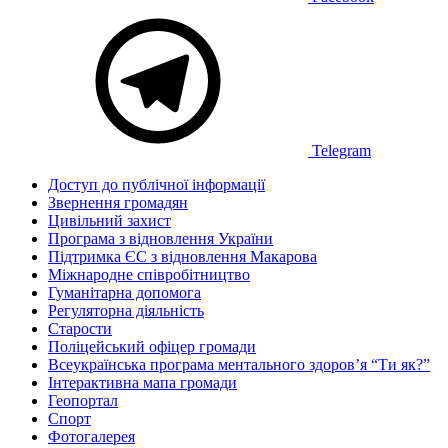
Telegram
Доступ до публічної інформації
Звернення громадян
Цивільний захист
Програма з відновлення України
Підтримка ЄС з відновлення Макарова
Міжнародне співробітництво
Гуманітарна допомога
Регуляторна діяльність
Старости
Поліцейський офіцер громади
Всеукраїнська програма ментального здоров’я “Ти як?”
Інтерактивна мапа громади
Геопортал
Спорт
Фотогалерея