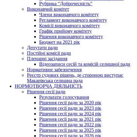
Рубрика “Доброчесність”
Виконавчий комітет
Члени виконавчого комітету
Регламент виконавчого комітету
Комісії виконавчого комітету
Графік прийому комітету
Рішення виконавчого комітету
Бюджет на 2021 рік
Депутати ради
Постійні комісії ради
Пленарні засідання
Відеозаписи сесій та комісій селищної ради
Нормативне забезпечення
Реєстр судових рішень, де стороною виступає
Макарівська селищна рада
НОРМОТВОРЧА ДІЯЛЬНІСТЬ
Рішення сесії ради
Результати голосування
Рішення сесії ради за 2020 рік
Рішення сесії ради за 2023 рік
Рішення сесії ради за 2024 рік
Рішення сесії ради за 2021 рік
Рішення сесії ради за 2022 рік
Рішення сесії ради за 2025 рік
Рішення сесії ради за 2026 рік