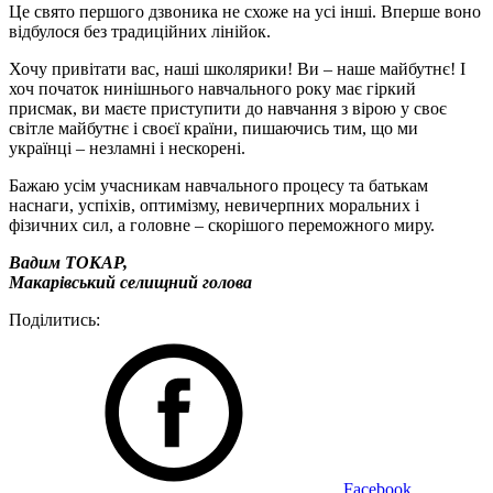
Це свято першого дзвоника не схоже на усі інші. Вперше воно
відбулося без традиційних лінійок.
Хочу привітати вас, наші школярики! Ви – наше майбутнє! І
хоч початок нинішнього навчального року має гіркий
присмак, ви маєте приступити до навчання з вірою у своє
світле майбутнє і своєї країни, пишаючись тим, що ми
українці – незламні і нескорені.
Бажаю усім учасникам навчального процесу та батькам
наснаги, успіхів, оптимізму, невичерпних моральних і
фізичних сил, а головне – скорішого переможного миру.
Вадим ТОКАР,
Макарівський селищний голова
Поділитись:
Facebook