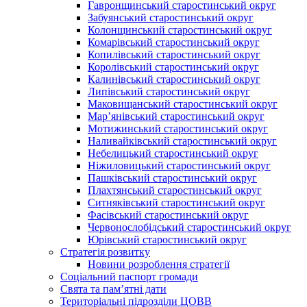
Гавронщинський старостинський округ
Забуянський старостинський округ
Колонщинський старостинський округ
Комарівський старостинський округ
Копилівський старостинський округ
Королівський старостинський округ
Калинівський старостинський округ
Липівський старостинський округ
Маковищанський старостинський округ
Мар’янівський старостинський округ
Мотижинський старостинський округ
Наливайківський старостинський округ
Небелицький старостинський округ
Ніжиловицький старостинський округ
Пашківський старостинський округ
Плахтянський старостинський округ
Ситняківський старостинський округ
Фасівський старостинський округ
Червонослобідський старостинський округ
Юрівський старостинський округ
Стратегія розвитку
Новини розроблення стратегії
Соціальний паспорт громади
Свята та пам’ятні дати
Територіальні підрозділи ЦОВВ