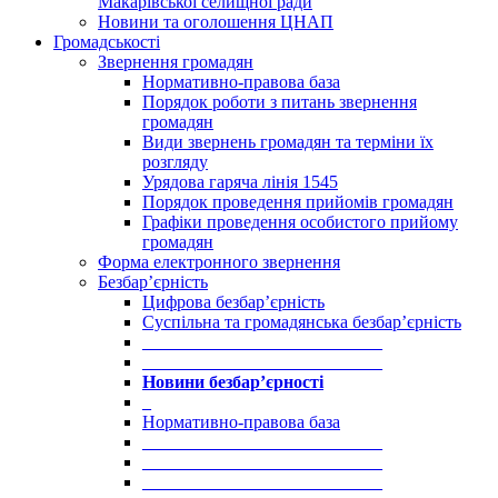
Макарівської селищної ради
Новини та оголошення ЦНАП
Громадськості
Звернення громадян
Нормативно-правова база
Порядок роботи з питань звернення
громадян
Види звернень громадян та терміни їх
розгляду
Урядова гаряча лінія 1545
Порядок проведення прийомів громадян
Графіки проведення особистого прийому
громадян
Форма електронного звернення
Безбар’єрність
Цифрова безбар’єрність
Суспільна та громадянська безбар’єрність
___________________________
___________________________
Новини безбар’єрності
_
Нормативно-правова база
___________________________
___________________________
___________________________