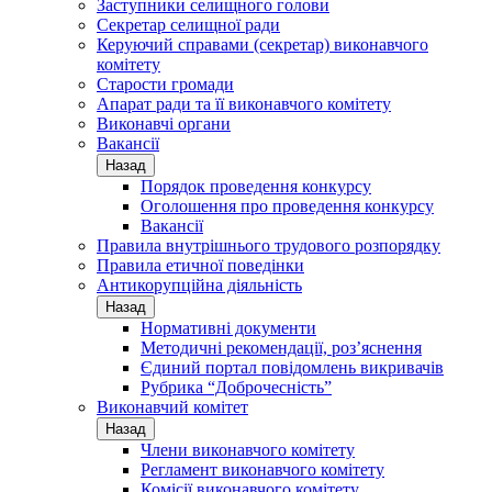
Заступники селищного голови
Секретар селищної ради
Керуючий справами (секретар) виконавчого
комітету
Старости громади
Апарат ради та її виконавчого комітету
Виконавчі органи
Вакансії
Назад
Порядок проведення конкурсу
Оголошення про проведення конкурсу
Вакансії
Правила внутрішнього трудового розпорядку
Правила етичної поведінки
Антикорупційна діяльність
Назад
Нормативні документи
Методичні рекомендації, роз’яснення
Єдиний портал повідомлень викривачів
Рубрика “Доброчесність”
Виконавчий комітет
Назад
Члени виконавчого комітету
Регламент виконавчого комітету
Комісії виконавчого комітету