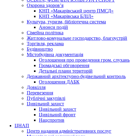
Охорона здоров’я
КНП «Макарівський центр ПМСД»
КНП «Макарівська БЛІЛ»
Культура, туризм, бібліотечна система
Анонси подій
Сімейна політика
Житлово-комунальне господарство, благоустрій
Торгівля, реклама
Будівництво
Містобудівна документація
Оголошення про проведення гром. слухань
Громадські обговорення
Детальні плани територій
Державний архітектурно-будівельний контроль
Оголошення ДАБК
Довкілля
Перевезення
Публічні закупівлі
Цивільний захист
Цивільний захист
Цивільний фронт
Нацспротив
ЦНАП
Центр надання адміністративних послуг