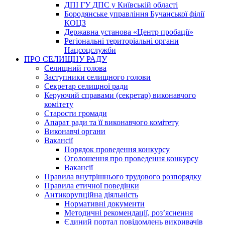
ДПІ ГУ ДПС у Київській області
Бородянське управління Бучанської філії
КОЦЗ
Державна установа «Центр пробації»
Регіональні територіальні органи
Нацсоцслужби
ПРО СЕЛИЩНУ РАДУ
Селищний голова
Заступники селищного голови
Секретар селищної ради
Керуючий справами (секретар) виконавчого
комітету
Старости громади
Апарат ради та її виконавчого комітету
Виконавчі органи
Вакансії
Порядок проведення конкурсу
Оголошення про проведення конкурсу
Вакансії
Правила внутрішнього трудового розпорядку
Правила етичної поведінки
Антикорупційна діяльність
Нормативні документи
Методичні рекомендації, роз’яснення
Єдиний портал повідомлень викривачів