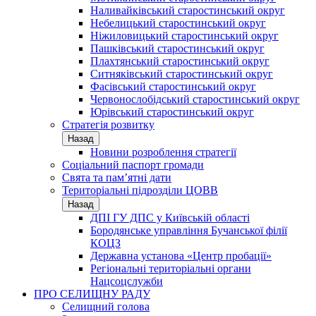
Наливайківський старостинський округ
Небелицький старостинський округ
Ніжиловицький старостинський округ
Пашківський старостинський округ
Плахтянський старостинський округ
Ситняківський старостинський округ
Фасівський старостинський округ
Червонослобідський старостинський округ
Юрівський старостинський округ
Стратегія розвитку
Назад
Новини розроблення стратегії
Соціальний паспорт громади
Свята та пам’ятні дати
Територіальні підрозділи ЦОВВ
Назад
ДПІ ГУ ДПС у Київській області
Бородянське управління Бучанської філії
КОЦЗ
Державна установа «Центр пробації»
Регіональні територіальні органи
Нацсоцслужби
ПРО СЕЛИЩНУ РАДУ
Селищний голова