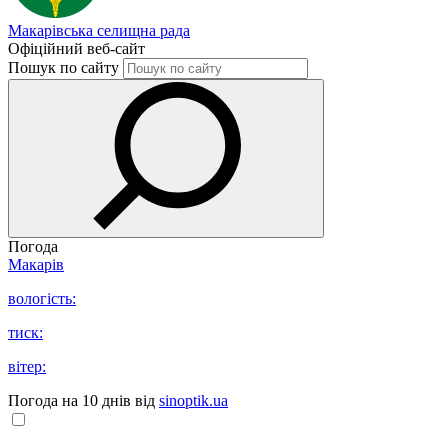
Макарівська селищна рада
Офіційний веб-сайт
Пошук по сайту
Погода
Макарів
вологість:
тиск:
вітер:
Погода на 10 днів від
sinoptik.ua