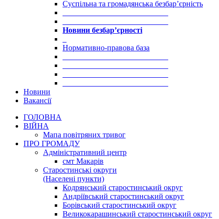
Суспільна та громадянська безбар’єрність
___________________________
___________________________
Новини безбар’єрності
_
Нормативно-правова база
___________________________
___________________________
___________________________
___________________________
Новини
Вакансії
ГОЛОВНА
ВІЙНА
Мапа повітряних тривог
ПРО ГРОМАДУ
Aдміністративний центр
смт Макарів
Старостинські округи
(Населені пункти)
Кодрянський старостинський округ
Андріївський старостинський округ
Борівський старостинський округ
Великокарашинський старостинський округ