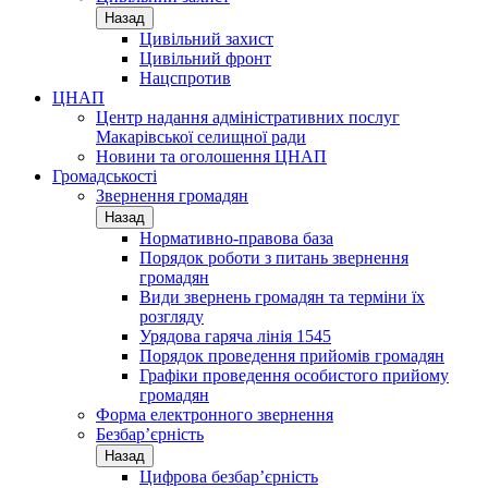
Назад
Цивільний захист
Цивільний фронт
Нацспротив
ЦНАП
Центр надання адміністративних послуг
Макарівської селищної ради
Новини та оголошення ЦНАП
Громадськості
Звернення громадян
Назад
Нормативно-правова база
Порядок роботи з питань звернення
громадян
Види звернень громадян та терміни їх
розгляду
Урядова гаряча лінія 1545
Порядок проведення прийомів громадян
Графіки проведення особистого прийому
громадян
Форма електронного звернення
Безбар’єрність
Назад
Цифрова безбар’єрність