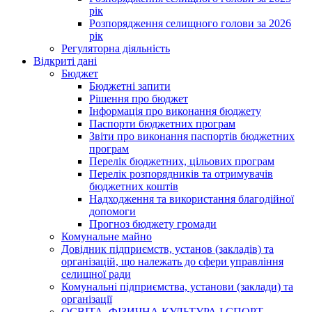
рік
Розпорядження селищного голови за 2026
рік
Регуляторна діяльність
Відкриті дані
Бюджет
Бюджетні запити
Рішення про бюджет
Інформація про виконання бюджету
Паспорти бюджетних програм
Звіти про виконання паспортів бюджетних
програм
Перелік бюджетних, цільових програм
Перелік розпорядників та отримувачів
бюджетних коштів
Надходження та використання благодійної
допомоги
Прогноз бюджету громади
Комунальне майно
Довідник підприємств, установ (закладів) та
організацій, що належать до сфери управління
селищної ради
Комунальні підприємства, установи (заклади) та
організації
ОСВІТА, ФІЗИЧНА КУЛЬТУРА І СПОРТ